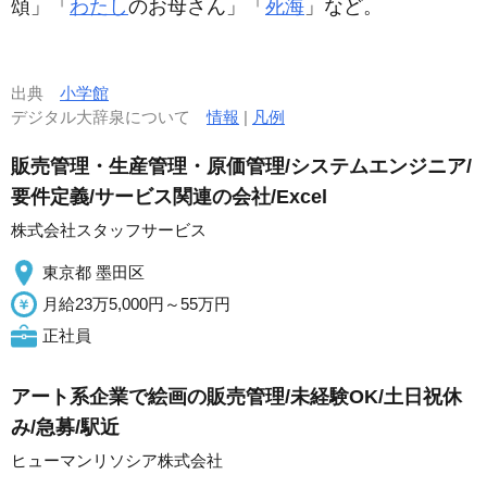
頌」「
わたし
のお母さん」「
死海
」など。
出典
小学館
デジタル大辞泉について
情報
|
凡例
販売管理・生産管理・原価管理/システムエンジニア/
要件定義/サービス関連の会社/Excel
株式会社スタッフサービス
東京都 墨田区
月給23万5,000円～55万円
正社員
アート系企業で絵画の販売管理/未経験OK/土日祝休
み/急募/駅近
ヒューマンリソシア株式会社