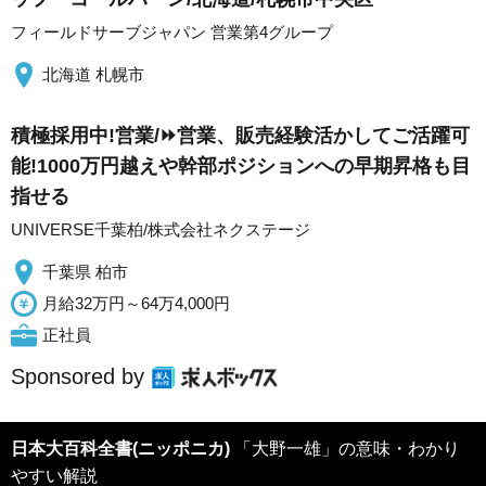
フィールドサーブジャパン 営業第4グループ
北海道 札幌市
積極採用中!営業/⏩️営業、販売経験活かしてご活躍可
能!1000万円越えや幹部ポジションへの早期昇格も目
指せる
UNIVERSE千葉柏/株式会社ネクステージ
千葉県 柏市
月給32万円～64万4,000円
正社員
Sponsored by
日本大百科全書(ニッポニカ)
「大野一雄」の意味・わかり
やすい解説