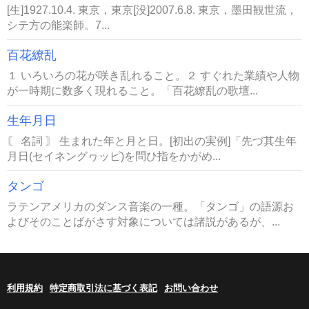
[生]1927.10.4. 東京，東京[没]2007.6.8. 東京，墨田観世流，
シテ方の能楽師。7...
百花繚乱
１ いろいろの花が咲き乱れること。２ すぐれた業績や人物
が一時期に数多く現れること。「百花繚乱の歌壇...
生年月日
〘 名詞 〙 生まれた年と月と日。[初出の実例]「先づ其生年
月日(セイネングヮッピ)を問ひ指をかがめ...
タンゴ
ラテンアメリカのダンス音楽の一種。「タンゴ」の語源お
よびそのことばがさす対象については諸説があるが、...
利用規約
特定商取引法に基づく表記
お問い合わせ