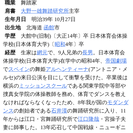
職業
舞踏家
肩書
大野一雄舞踏研究所
主宰
生年月日
明治39年 10月27日
出生地
北海道
函館
市
学歴
大館中(旧制)〔大正14年〕卒 日本体育会体操
学校(日本体育大学)〔
昭和
4年〕卒
経歴
生家は
網元
で、9人兄弟の
長男
。日本体育会
体操学校(日本体育大学)在学中の昭和4年、
帝国劇場
で
スペイン
の舞姫
アルヘンティーナ
(アントニア・メ
ルセ)の来日公演を目にして衝撃を受けた。卒業後は
横浜の
ミッションスクール
である関東学院中等部や
捜真女学院の体操教師を務め、体育でダンスを教え
なければならなくなったため、8年我が国の
モダンダ
ンス
の創始者である
石井漠
の舞踊研究所に入り、11
年からは江口・宮舞踊研究所で
江口隆哉
・宮操子夫
妻に師事した。13年応召して中国戦線・ニューギニ