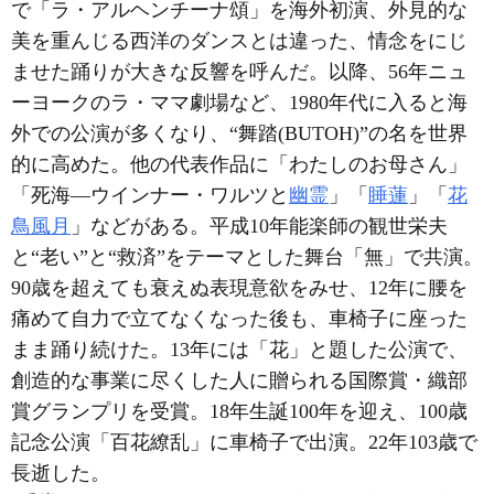
で「ラ・アルヘンチーナ頌」を海外初演、外見的な
美を重んじる西洋のダンスとは違った、情念をにじ
ませた踊りが大きな反響を呼んだ。以降、56年ニュ
ーヨークのラ・ママ劇場など、1980年代に入ると海
外での公演が多くなり、“舞踏(BUTOH)”の名を世界
的に高めた。他の代表作品に「わたしのお母さん」
「死海―ウインナー・ワルツと
幽霊
」「
睡蓮
」「
花
鳥風月
」などがある。平成10年能楽師の観世栄夫
と“老い”と“救済”をテーマとした舞台「無」で共演。
90歳を超えても衰えぬ表現意欲をみせ、12年に腰を
痛めて自力で立てなくなった後も、車椅子に座った
まま踊り続けた。13年には「花」と題した公演で、
創造的な事業に尽くした人に贈られる国際賞・織部
賞グランプリを受賞。18年生誕100年を迎え、100歳
記念公演「百花繚乱」に車椅子で出演。22年103歳で
長逝した。