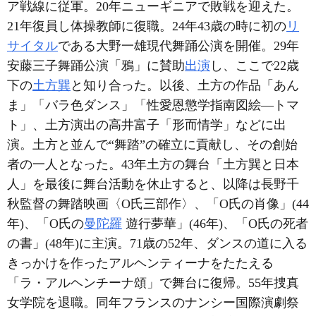
ア戦線に従軍。20年ニューギニアで敗戦を迎えた。
21年復員し体操教師に復職。24年43歳の時に初の
リ
サイタル
である大野一雄現代舞踊公演を開催。29年
安藤三子舞踊公演「鴉」に賛助
出演
し、ここで22歳
下の
土方巽
と知り合った。以後、土方の作品「あん
ま」「バラ色ダンス」「性愛恩懲学指南図絵―トマ
ト」、土方演出の高井富子「形而情学」などに出
演。土方と並んで“舞踏”の確立に貢献し、その創始
者の一人となった。43年土方の舞台「土方巽と日本
人」を最後に舞台活動を休止すると、以降は長野千
秋監督の舞踏映画〈O氏三部作〉、「O氏の肖像」(44
年)、「O氏の
曼陀羅
遊行夢華」(46年)、「O氏の死者
の書」(48年)に主演。71歳の52年、ダンスの道に入る
きっかけを作ったアルヘンティーナをたたえる
「ラ・アルヘンチーナ頌」で舞台に復帰。55年捜真
女学院を退職。同年フランスのナンシー国際演劇祭