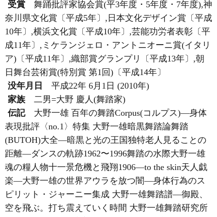
受賞
舞踊批評家協会賞(平3年度・5年度・7年度),神
奈川県文化賞〔平成5年〕,日本文化デザイン賞〔平成
10年〕,横浜文化賞〔平成10年〕,芸能功労者表彰〔平
成11年〕,ミケランジェロ・アントニオーニ賞(イタリ
ア)〔平成11年〕,織部賞グランプリ〔平成13年〕,朝
日舞台芸術賞(特別賞 第1回)〔平成14年〕
没年月日
平成22年 6月1日 (2010年)
家族
二男=大野 慶人(舞踏家)
伝記
大野一雄 百年の舞踏Corpus(コルプス)―身体
表現批評〈no.1〉特集 大野一雄暗黒舞踏論舞踏
(BUTOH)大全―暗黒と光の王国独特老人見ることの
距離―ダンスの軌跡1962〜1996舞踏の水際大野一雄
魂の糧人物十一景危機と飛翔1906―to the skin天人戯
楽―大野一雄の世界アウラを放つ闇―身体行為のス
ピリット・ジャーニー集成 大野一雄舞踏譜―御殿、
空を飛ぶ。打ち震えていく時間 大野一雄舞踏研究所