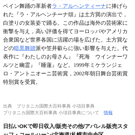
ペイン舞踊の革新者
ラ・アルヘンティーナ
に捧げら
れた『ラ・アルヘンチーナ頌』は土方巽の演出で，
白塗りの女装姿で踊る。この作品は海外の芸術家に
衝撃を与え，高い評価を得てヨーロッパやアメリカ
合衆国など世界各国に活躍の場を広げた。土方巽な
どの
暗黒舞踏
派や笠井叡らに強い影響を与えた。代
表作に『わたしのお母さん』『死海 ウインナーワ
ルツと幽霊』『睡蓮』など。1999年ミケランジェ
ロ・アントニオーニ芸術賞，2002年朝日舞台芸術賞
特別賞を受賞。
出典
ブリタニカ国際大百科事典 小項目事典
ブリタニカ国際大百科事典 小項目事典について
情報
日払いOKで即日収入/販売その他/アパレル販売スタ
ッフ・コールハーン/北海道/札幌市中央区