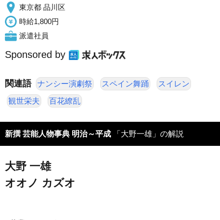
東京都 品川区
時給1,800円
派遣社員
Sponsored by
関連語
ナンシー演劇祭
スペイン舞踊
スイレン
観世栄夫
百花繚乱
新撰 芸能人物事典 明治～平成
「大野一雄」の解説
大野 一雄
オオノ カズオ