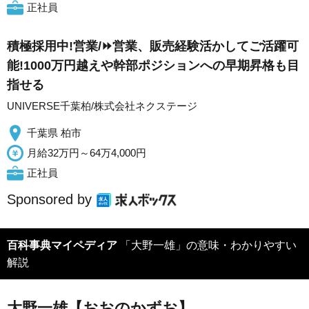
正社員
積極採用中!営業/⏩️営業、販売経験活かしてご活躍可
能!1000万円越えや幹部ポジションへの早期昇格も目
指せる
UNIVERSE千葉柏/株式会社ネクステージ
千葉県 柏市
月給32万円～64万4,000円
正社員
Sponsored by
百科事典マイペディア
「大野一雄」の意味・わかりやすい
解説
大野一雄【おおのかずお】