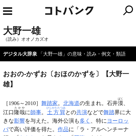
大野一雄
（読み）オオノカズオ
デジタル大辞泉
「大野一雄」の意味・読み・例文・類語
おおの‐かずお〔おほのかずを〕【大野一
雄】
ばく
［1906～2010］
舞踏家
。
北海道
の生まれ。石井
漠
、
たかや
ひじかたたつみ
江口
隆哉
に
師事
。
土方巽
との
共演
などで
舞踏
界に大
きな
影響
を与えた。海外公演も
多く
、特に
ヨーロッ
パ
で高い評価を得た。
作品
に「ラ・アルヘンチーナ