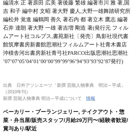
編清水 正 著原田 広美 著後藤 繁雄 編著市川 雅 著,国
吉 和子 編中村 文昭 著大野 慶人,大野一雄舞踏研究所
編松井 覚進 編鶴岡 善久 著石内 都 著立木 鷹志 編著
石井 達朗 著大野 一雄 著吉増 剛造 著(発行元 フィル
ムアート社コルプス,書苑新社〔発売〕鳥影社現代書
館筑摩書房新書館思潮社フィルムアート社青木書店
沖積舎河出書房新社青弓社PARCO出版思潮社思潮社
’07’07’05’04’01’00’00’99’99’96’94’93’93’92’87発行)
出典
日外アソシエーツ「新撰 芸能人物事典 明治～平成」
（2010年刊）
新撰 芸能人物事典 明治～平成について
情報
ベーカリー・ブーランジェリー, テイクアウト・惣
菜・弁当屋/販売スタッフ/月給29万円〜/経験者歓迎/
賞与あり/駅近