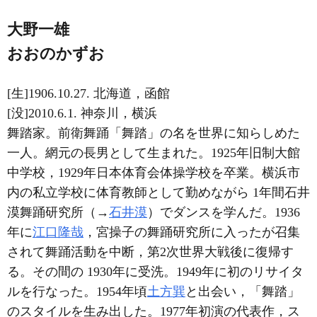
大野一雄
おおのかずお
[生]1906.10.27. 北海道，函館
[没]2010.6.1. 神奈川，横浜
舞踏家。前衛舞踊「舞踏」の名を世界に知らしめた
一人。網元の長男として生まれた。1925年旧制大館
中学校，1929年日本体育会体操学校を卒業。横浜市
内の私立学校に体育教師として勤めながら 1年間石井
漠舞踊研究所（→
石井漠
）でダンスを学んだ。1936
年に
江口隆哉
，宮操子の舞踊研究所に入ったが召集
されて舞踊活動を中断，第2次世界大戦後に復帰す
る。その間の 1930年に受洗。1949年に初のリサイタ
ルを行なった。1954年頃
土方巽
と出会い，「舞踏」
のスタイルを生み出した。1977年初演の代表作，ス