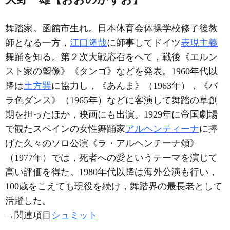
舞踏家。函館市生れ。日本体育会体操学校修了後教
師となる一方，
江口隆哉
に師事してドイツ
表現主義
舞踊を知る。第２次大戦応召をへて，戦後《エルン
スト家の塑像》《タンゴ》などを発表。1960年代以
降は
土方巽
に協力し，《あんま》（1963年），《バ
ラ色ダンス》（1965年）などに客演して舞踏の草創
期を担ったほか，映画にも出演。1929年に帝国劇場
で観たスペインの女性舞踊家
アルヘンティーナ
に捧
げた久々のソロ公演《ラ・アルヘンチーナ頌》
（1977年）では，死者への愛というテーマを演じて
高い評価を得た。1980年代以降は海外公演も行い，
100歳をこえても現役を続け，舞踏界の最長老として
活躍した。
→関連項目
シュミット