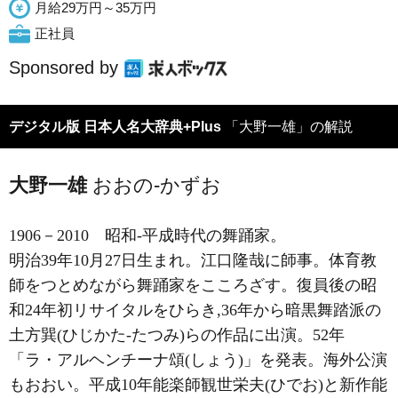
月給29万円～35万円
正社員
Sponsored by
デジタル版 日本人名大辞典+Plus
「大野一雄」の解説
大野一雄
おおの-かずお
1906－2010
昭和-平成時代の舞踊家。
明治39年10月27日生まれ。江口隆哉に師事。体育教
師をつとめながら舞踊家をこころざす。復員後の昭
和24年初リサイタルをひらき,36年から暗黒舞踏派の
土方巽(ひじかた-たつみ)らの作品に出演。52年
「ラ・アルヘンチーナ頌(しょう)」を発表。海外公演
もおおい。平成10年能楽師観世栄夫(ひでお)と新作能