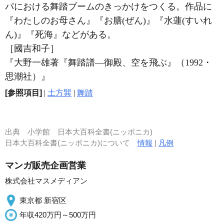
パにおける舞踏ブームのきっかけをつくる。作品に
『わたしのお母さん』『お膳(ぜん)』『水蓮(すいれ
ん)』『死海』などがある。
［國吉和子］
『大野一雄著『舞踏譜―御殿、空を飛ぶ』（1992・
思潮社）』
[参照項目]
|
土方巽
|
舞踏
出典
小学館 日本大百科全書(ニッポニカ)
日本大百科全書(ニッポニカ)について
情報
|
凡例
マンガ販売企画営業
株式会社マスメディアン
東京都 新宿区
年収420万円～500万円