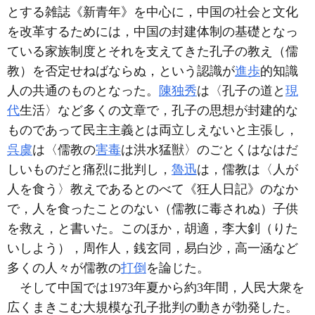
とする雑誌《新青年》を中心に，中国の社会と文化
を改革するためには，中国の封建体制の基礎となっ
ている家族制度とそれを支えてきた孔子の教え（儒
教）を否定せねばならぬ，という認識が
進歩
的知識
人の共通のものとなった。
陳独秀
は〈孔子の道と
現
代
生活〉など多くの文章で，孔子の思想が封建的な
ものであって民主主義とは両立しえないと主張し，
呉虞
は〈儒教の
害毒
は洪水猛獣〉のごとくはなはだ
しいものだと痛烈に批判し，
魯迅
は，儒教は〈人が
人を食う〉教えであるとのべて《狂人日記》のなか
で，人を食ったことのない（儒教に毒されぬ）子供
を救え，と書いた。このほか，胡適，李大釗（りた
いしよう），周作人，銭玄同，易白沙，高一涵など
多くの人々が儒教の
打倒
を論じた。
そして中国では1973年夏から約3年間，人民大衆を
広くまきこむ大規模な孔子批判の動きが勃発した。