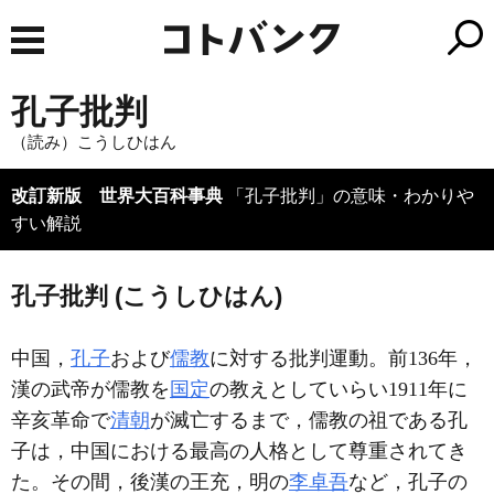
孔子批判
（読み）こうしひはん
改訂新版 世界大百科事典
「孔子批判」の意味・わかりや
すい解説
孔子批判 (こうしひはん)
中国，
孔子
および
儒教
に対する批判運動。前136年，
漢の武帝が儒教を
国定
の教えとしていらい1911年に
辛亥革命で
清朝
が滅亡するまで，儒教の祖である孔
子は，中国における最高の人格として尊重されてき
た。その間，後漢の王充，明の
李卓吾
など，孔子の