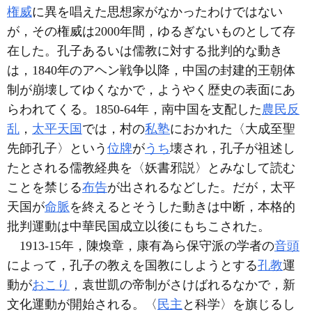
権威
に異を唱えた思想家がなかったわけではない
が，その権威は2000年間，ゆるぎないものとして存
在した。孔子あるいは儒教に対する批判的な動き
は，1840年のアヘン戦争以降，中国の封建的王朝体
制が崩壊してゆくなかで，ようやく歴史の表面にあ
らわれてくる。1850-64年，南中国を支配した
農民反
乱
，
太平天国
では，村の
私塾
におかれた〈大成至聖
先師孔子〉という
位牌
が
うち
壊され，孔子が祖述し
たとされる儒教経典を〈妖書邪説〉とみなして読む
ことを禁じる
布告
が出されるなどした。だが，太平
天国が
命脈
を終えるとそうした動きは中断，本格的
批判運動は中華民国成立以後にもちこされた。
1913-15年，陳煥章，康有為ら保守派の学者の
音頭
によって，孔子の教えを国教にしようとする
孔教
運
動が
おこり
，袁世凱の帝制がさけばれるなかで，新
文化運動が開始される。〈
民主
と科学〉を旗じるし