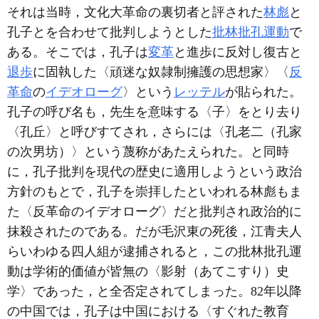
それは当時，文化大革命の裏切者と評された
林彪
と
孔子とを合わせて批判しようとした
批林批孔運動
で
ある。そこでは，孔子は
変革
と進歩に反対し復古と
退歩
に固執した〈頑迷な奴隷制擁護の思想家〉〈
反
革命
の
イデオローグ
〉という
レッテル
が貼られた。
孔子の呼び名も，先生を意味する〈子〉をとり去り
〈孔丘〉と呼びすてされ，さらには〈孔老二（孔家
の次男坊）〉という蔑称があたえられた。と同時
に，孔子批判を現代の歴史に適用しようという政治
方針のもとで，孔子を崇拝したといわれる林彪もま
た〈反革命のイデオローグ〉だと批判され政治的に
抹殺されたのである。だが毛沢東の死後，江青夫人
らいわゆる四人組が逮捕されると，この批林批孔運
動は学術的価値が皆無の〈影射（あてこすり）史
学〉であった，と全否定されてしまった。82年以降
の中国では，孔子は中国における〈すぐれた教育