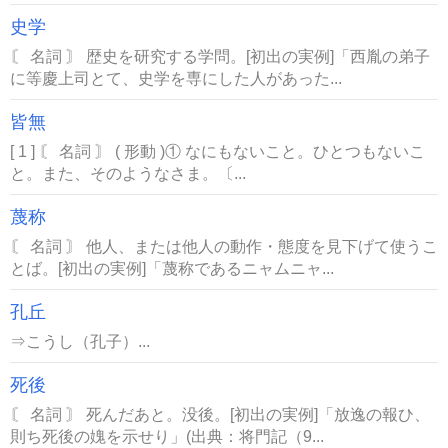
史学
〘 名詞 〙 歴史を研究する学問。[初出の実例]「西胤の弟子
に等慶上司とて、史学を専にした人があった...
皆無
[ 1 ] 〘 名詞 〙 ( 形動 )① なにもないこと。ひとつもないこ
と。また、そのようなさま。〔...
蔑称
〘 名詞 〙 他人、または他人の動作・態度を見下げて使うこ
とば。[初出の実例]「蔑称であるニャムニャ...
孔丘
⇒こうし（孔子）...
死後
〘 名詞 〙 死んだあと。没後。[初出の実例]「放逸の報ひ、
則ち死後の媿を示せり」(出典：将門記（9...