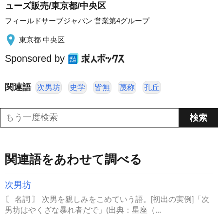
ューズ販売/東京都/中央区
フィールドサーブジャパン 営業第4グループ
東京都 中央区
Sponsored by
関連語
次男坊
史学
皆無
蔑称
孔丘
関連語をあわせて調べる
次男坊
〘 名詞 〙 次男を親しみをこめていう語。[初出の実例]「次
男坊はやくざな暴れ者だで」(出典：星座（...