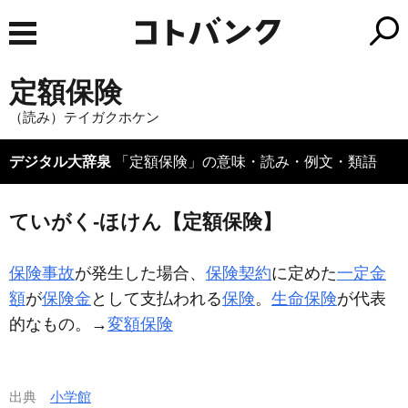
定額保険
（読み）テイガクホケン
デジタル大辞泉
「定額保険」の意味・読み・例文・類語
ていがく‐ほけん【定額保険】
保険事故
が発生した場合、
保険契約
に定めた
一定
金
額
が
保険金
として支払われる
保険
。
生命保険
が代表
的なもの。→
変額保険
出典
小学館