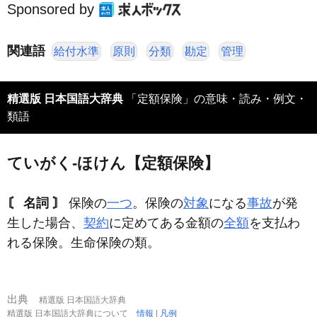
Sponsored by
関連語
給付水準
原則
分類
勘定
管理
精選版 日本国語大辞典
「定額保険」の意味・読み・例文・
類語
ていがく‐ほけん【定額保険】
〘 名詞 〙
保険の
一つ
。保険の
対象
になる
事故
が発
生した場合、
契約
に定めてある金額の
全額
を支払わ
れる保険。生命保険の類。
出典
精選版 日本国語大辞典
精選版 日本国語大辞典について
情報
|
凡例