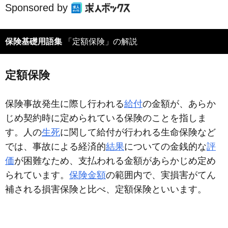
Sponsored by
保険基礎用語集
「定額保険」の解説
定額保険
保険事故発生に際し行われる
給付
の金額が、あらか
じめ契約時に定められている保険のことを指しま
す。人の
生死
に関して給付が行われる生命保険など
では、事故による経済的
結果
についての金銭的な
評
価
が困難なため、支払われる金額があらかじめ定め
られています。
保険金額
の範囲内で、実損害がてん
補される損害保険と比べ、定額保険といいます。