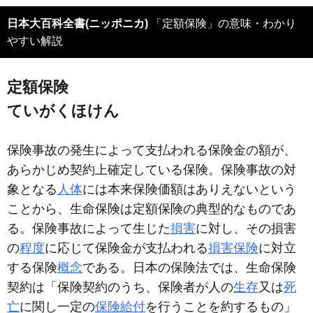
日本大百科全書(ニッポニカ)
「定額保険」の意味・わかり
やすい解説
定額保険
ていがくほけん
保険事故の発生によって支払われる保険金の額が、
あらかじめ契約上確定している保険。保険事故の対
象となる
人体
には本来保険価額はありえないという
ことから、生命保険は定額保険の典型的なものであ
る。保険事故によって生じた
損害
に対し、その損害
の
程度
に応じて保険金が支払われる
損害保険
に対立
する保険
概念
である。日本の保険法では、生命保険
契約は「保険契約のうち、保険者が人の
生存
又は
死
亡
に関し一定の
保険給付
を行うことを約するもの」