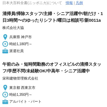
日本大百科全書(ニッポニカ)について
情報
|
凡例
清掃員/掃除スタッフ/主婦・シニア活躍中/朝だけ・1
日3時間〜のゆったりシフト/曜日は相談可/新0011a
株式会社大協
兵庫県 神戸市
時給1,180円～
派遣社員
午前のみ・短時間勤務のオフィスビルの清掃スタッ
フ/学歴不問/未経験OK/中高年・シニア活躍中
栄和建物管理株式会社
東京都 西東京市
時給1,350円～
アルバイト・パート