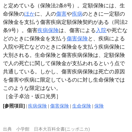
と定めている（保険法2条8号）。定額保険には、生
命保険の
ほか
に、人の
傷害
や
疾病
のときに一定額の
保険金を支払う傷害疾病定額保険契約がある（同法2
条9号）。傷害
疾病保険
は、傷害による
入院
や死亡な
どのときに保険金を支払う
傷害保険
と、疾病による
入院や死亡などのときに保険金を支払う疾病保険に
大別される。生命保険と傷害疾病保険は、定額保険
で人の死亡に関して保険金が支払われるという点で
共通している。しかし、傷害疾病保険は死亡の原因
を傷害や疾病に限定しているのに対し生命保険では
このような限定はない。
［金子卓治・坂口光男］
[参照項目]
|
疾病保険
|
傷害保険
|
生命保険
|
保険
出典
小学館 日本大百科全書(ニッポニカ)