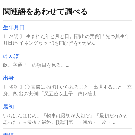
関連語をあわせて調べる
生年月日
〘 名詞 〙 生まれた年と月と日。[初出の実例]「先づ其生年
月日(セイネングヮッピ)を問ひ指をかがめ...
けんぽ
畝。字通「」の項目を見る。...
出身
〘 名詞 〙① 官職にあげ用いられること。出世すること。立
身。[初出の実例]「又五位以上子、依レ蔭出...
最初
いちばんはじめ。「物事は最初が大切だ」「最初だれかと
思った」⇔最後／最終。[類語]第一・初め・一次・...