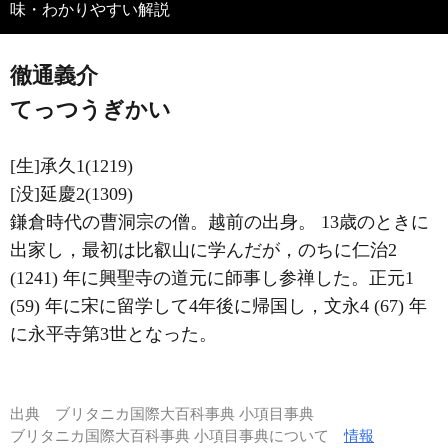
味・わかりやすい解説
徹通義介
てっつうぎかい
[生]承久1(1219)
[没]延慶2(1309)
鎌倉時代の曹洞宗の僧。越前の出身。 13歳のときに
出家し，最初は比叡山に学んだが，のちに仁治2
(1241) 年に興聖寺の道元に師事し参禅した。正元1
(59) 年に宋に留学して4年後に帰国し，文永4 (67) 年
に永平寺第3世となった。
出典
ブリタニカ国際大百科事典 小項目事典
ブリタニカ国際大百科事典 小項目事典について
情報