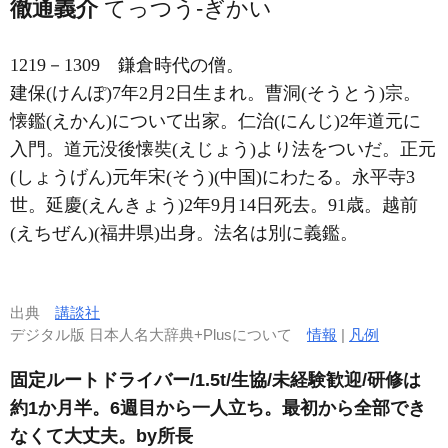
徹通義介
てっつう-ぎかい
1219－1309
鎌倉時代の僧。
建保(けんぽ)7年2月2日生まれ。曹洞(そうとう)宗。
懐鑑(えかん)について出家。仁治(にんじ)2年道元に
入門。道元没後懐奘(えじょう)より法をついだ。正元
(しょうげん)元年宋(そう)(中国)にわたる。永平寺3
世。延慶(えんきょう)2年9月14日死去。91歳。越前
(えちぜん)(福井県)出身。法名は別に義鑑。
出典
講談社
デジタル版 日本人名大辞典+Plusについて
情報
|
凡例
固定ルートドライバー/1.5t/生協/未経験歓迎/研修は
約1か月半。6週目から一人立ち。最初から全部でき
なくて大丈夫。by所長