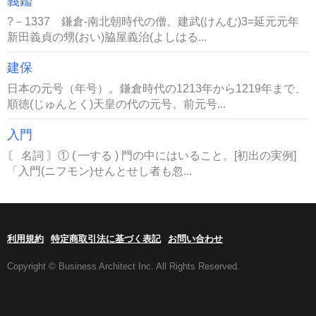
義鑑
?－1337 鎌倉-南北朝時代の僧。建武(けんむ)3=延元元年
新田義貞の甥(おい)脇屋義治(よしはる...
建保
日本の元号（年号）。鎌倉時代の1213年から1219年まで、
順徳(じゅんとく)天皇の代の元号。前元号...
入門
〘 名詞 〙① ( ━する ) 門の中にはいること。[初出の実例]
「入門(ニフモン)せんとせし者も忽...
利用規約
特定商取引法に基づく表記
お問い合わせ
Copyright © Business Architect Inc. All Rights Reserved.