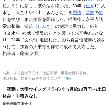
じよう）に参じ，彼の法を継いだ。59年（
正元
1）入
宋し，天童山や径山（きんざん）を
歴訪
，
叢林
の
規
矩
を学び，また伽藍を図録した。帰国後，永平寺諸
堂の整備，清規（
しんぎ
）の制定に尽力し，67年
（文永4）49歳で懐奘のあとを襲って永平寺3世とな
り，72年（文永9）退隠した。のち真言僧澄海の請を
うけて，加賀の大乗寺を禅寺に改めて入寺した。
執筆者：
藤岡 大拙
出典
株式会社平凡社「改訂新版 世界大百科事典」
改訂新版 世界大百科事典について
情報
「夜勤」大型ウイングドライバー/月給33万円～/土日
休み・手積みなし
勝美運輸有限会社