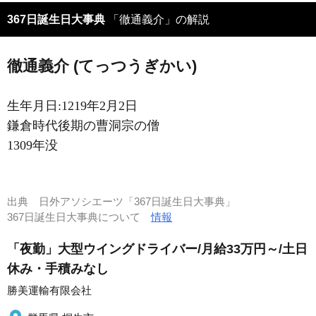
367日誕生日大事典
「徹通義介」の解説
徹通義介 (てっつうぎかい)
生年月日:1219年2月2日
鎌倉時代後期の曹洞宗の僧
1309年没
出典
日外アソシエーツ「367日誕生日大事典」
367日誕生日大事典について
情報
「夜勤」大型ウイングドライバー/月給33万円～/土日
休み・手積みなし
勝美運輸有限会社