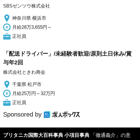
SBSゼンツウ株式会社
神奈川県 横浜市
月給28万3,655円～
正社員
「配送ドライバー」/未経験者歓迎/原則土日休み/賞
与年2回
株式会社ときわ商会
千葉県 松戸市
月給25万円～32万円
正社員
Sponsored by
ブリタニカ国際大百科事典 小項目事典
「徹通義介」の意