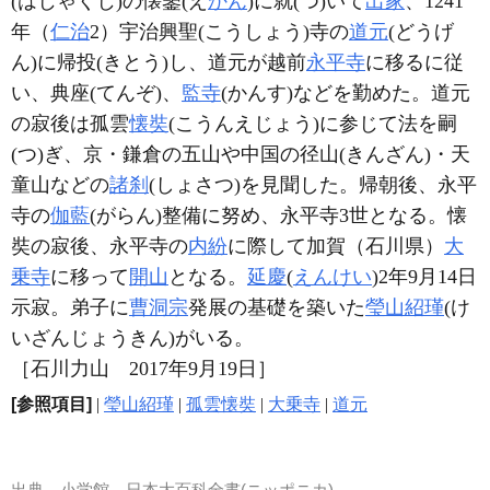
(はじゃくじ)の懐鑒(え
かん
)に就(つ)いて
出家
、1241
年（
仁治
2）宇治興聖(こうしょう)寺の
道元
(どうげ
ん)に帰投(きとう)し、道元が越前
永平寺
に移るに従
い、典座(てんぞ)、
監寺
(かんす)などを勤めた。道元
の寂後は孤雲
懐奘
(こうんえじょう)に参じて法を嗣
(つ)ぎ、京・鎌倉の五山や中国の径山(きんざん)・天
童山などの
諸刹
(しょさつ)を見聞した。帰朝後、永平
寺の
伽藍
(がらん)整備に努め、永平寺3世となる。懐
奘の寂後、永平寺の
内紛
に際して加賀（石川県）
大
乗寺
に移って
開山
となる。
延慶
(
えんけい
)2年9月14日
示寂。弟子に
曹洞宗
発展の基礎を築いた
瑩山紹瑾
(け
いざんじょうきん)がいる。
［石川力山 2017年9月19日］
[参照項目]
|
瑩山紹瑾
|
孤雲懐奘
|
大乗寺
|
道元
出典
小学館 日本大百科全書(ニッポニカ)