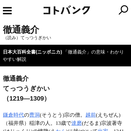
徹通義介
（読み）てっつうぎかい
日本大百科全書(ニッポニカ)
「徹通義介」の意味・わかり
やすい解説
徹通義介
てっつうぎかい
（1219―1309）
鎌倉時代
の
曹洞
(そうとう)宗の僧。
越前
(えちぜん)
（福井県）稲津の人。13歳で
達磨
(だるま)宗波著寺