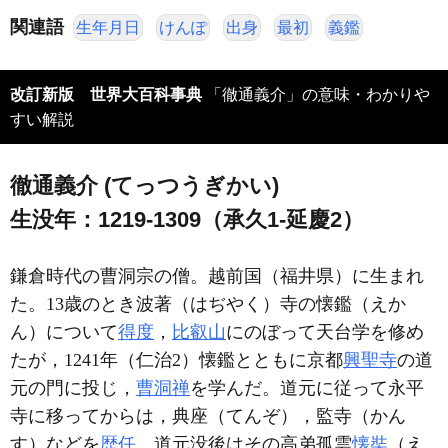
関連語
生年月日
けんぽ
出身
最初
義鑑
改訂新版 世界大百科事典
「徹通義介」の意味・わかりや
すい解説
徹通義介 (てっつうぎかい)
生没年：1219-1309（承久1-延慶2）
鎌倉時代の曹洞宗の僧。越前国（福井県）に生まれ
た。13歳のとき波著（はぢやく）寺の懐鑑（えか
ん）について
得度
，
比叡山
にのぼって天台学を修め
たが，1241年（仁治2）懐鑑とともに京都
興聖寺
の道
元の門に投じ，
曹洞禅
を学んだ。道元に従って永平
寺に移ってからは，典座（てんぞ），監寺（かん
す）などを
歴任
。道元没後はその高弟孤雲
懐奘
（え