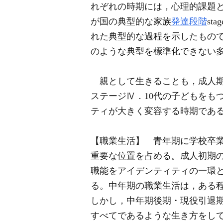
れぞれの時期には，心理的課題
が国の典型的な家族
発達段階
st
れた典型的な過程を示したもの
のような典型を標準化できない
親として生きることも，成人期
ステージⅣ．10代の子どもをも
ティが大きく変容する時期であ
【職業生活】 青年期に学校卒業
重要な位置を占める。成人初期
職能をアイデンティティの一環として自
る。中年期の職業生活は，ある
しかし，中年期後期・現役引退
すべてであるような生き方をし