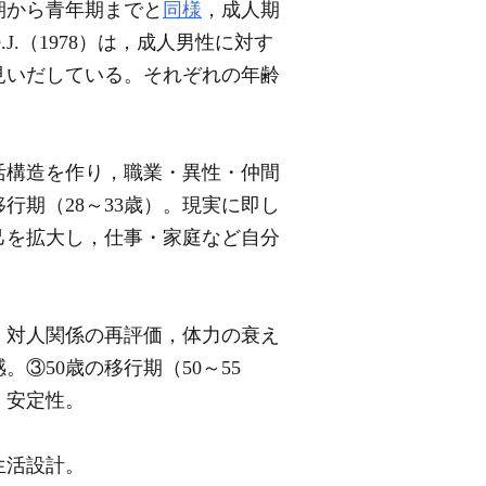
期から青年期までと
同様
，成人期
.J.（1978）は，成人男性に対す
見いだしている。それぞれの年齢
活構造を作り，職業・異性・仲間
行期（28～33歳）。現実に即し
己を拡大し，仕事・家庭など自分
，対人関係の再評価，体力の衰え
③50歳の移行期（50～55
，安定性。
生活設計。