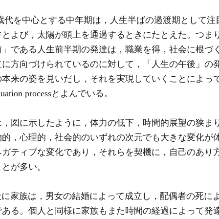
is】 40歳代を中心とする中年期は，人生半ばの過渡期として注目
正午とよび，太陽が頭上を通過するときにたとえた。つま
前」である人生前半期の発達は，職業を得，社会に根づ
立に方向づけられているのに対して，「人生の午後」の
の本来の姿を見いだし，それを実現していくことによっ
tion processとよんでいる。
，図に示したように，体力の低下，時間的展望の狭ま
物的，心理的，社会的のいずれの次元でも大きな変化が
ネガティブな変化であり，それらを契機に，自己のあり
ことが多い。
ion】 一般に家族は，男女の結婚によって成立し，配偶者の
である。個人と同様に家族もまた時間の経過によって発