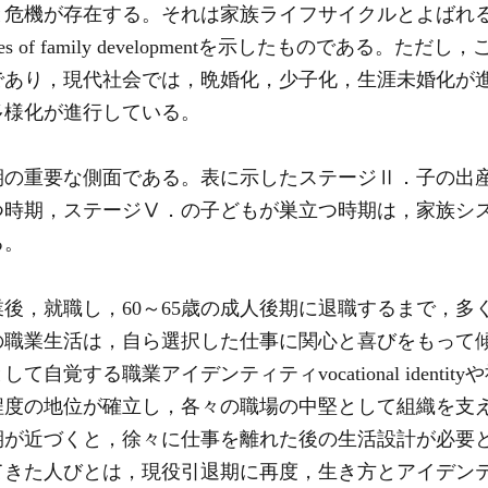
と危機が存在する。それは家族ライフサイクルとよばれ
ages of family developmentを示したものである
であり，現代社会では，晩婚化，少子化，生涯未婚化が
多様化が進行している。
の重要な側面である。表に示したステージⅡ．子の出
つ時期，ステージⅤ．の子どもが巣立つ時期は，家族シ
る。
後，就職し，60～65歳の成人後期に退職するまで，多
の職業生活は，自ら選択した仕事に関心と喜びをもって
覚する職業アイデンティティvocational identi
程度の地位が確立し，各々の職場の中堅として組織を支
期が近づくと，徐々に仕事を離れた後の生活設計が必要
てきた人びとは，現役引退期に再度，生き方とアイデン