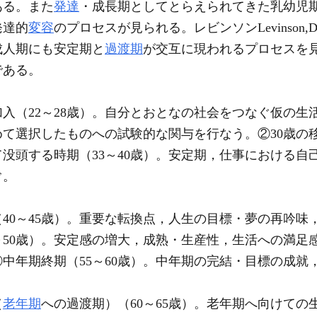
ある。また
発達
・成長期としてとらえられてきた乳幼児
発達的
変容
のプロセスが見られる。レビンソンLevinson,D
成人期にも安定期と
過渡期
が交互に現われるプロセスを
である。
入（22～28歳）。自分とおとなの社会をつなぐ仮の生
て選択したものへの試験的な関与を行なう。②30歳の移
没頭する時期（33～40歳）。安定期，仕事における自
ぐ。
40～45歳）。重要な転換点，人生の目標・夢の再吟味
50歳）。安定感の増大，成熟・生産性，生活への満足感。
中年期終期（55～60歳）。中年期の完結・目標の成就
（
老年期
への過渡期）（60～65歳）。老年期へ向けての