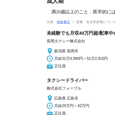
成人期
満20歳以上のこと．医学的には
出典
朝倉書店
栄養・生化学辞典につ
未経験でも月収40万円超/配車
長岡タクシー株式会社
新潟県 長岡市
月給31万4,990円～51万2,915円
正社員
タクシードライバー
株式会社フォーブル
広島県 広島市
月給25万円～42万円
正社員