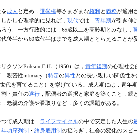
上を
成人
と定め，
選挙権
等さまざまな
権利
と
義務
が適用
。しかし心理学的に見れば，
現代
では，
青年期
が引き伸ば
ろう。一方行政的には，65歳以上を高齢期とみなし，
20歳代後半から60歳代半ばまでを成人期ととらえること
クソンErikson,E.H.（1950）は，
青年後期
の心理社会
密性intimacy（
特定
の
異性
との長い親しい関係性を
vity（次世代を育てること）を挙げている。成人期には，青
役割・責任の
遂行
，配偶者の選択と家庭を築くこと，親
は，老親の介護や看取りなど，多くの課題がある。
かつて成人期は，
ライフサイクル
の中で安定した人生の
，
年功序列制
・
終身雇用制
の揺らぎ，社会の変化のスピ