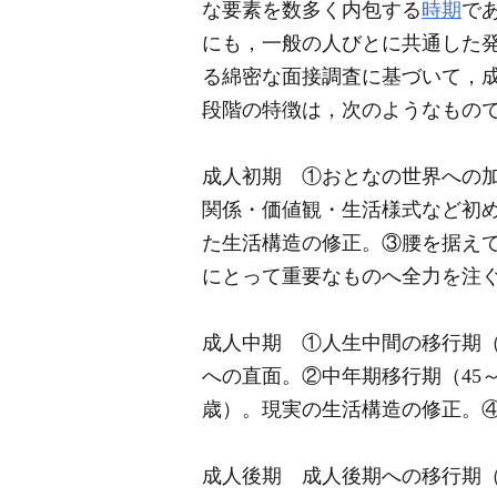
な要素を数多く内包する
時期
で
にも，一般の人びとに共通した
る綿密な面接調査に基づいて，
段階の特徴は，次のようなもの
成人初期 ①おとなの世界への加
関係・価値観・生活様式など初め
た生活構造の修正。③腰を据えて
にとって重要なものへ全力を注
成人中期 ①人生中間の移行期（
への直面。②中年期移行期（45～
歳）。現実の生活構造の修正。④
成人後期 成人後期への移行期