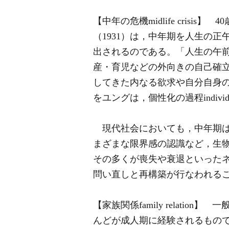
【中年の危機midlife cris
（1931）は，中年期を人生の
出されるのである。「人生の午
産・育児などの外向きの自己確
してきた内なる欲求や自分自身
をユングは，個性化の過程individua
現代社会においても，中年期は
まざまな限界感の認識など，生
その多くが喪失や衰退といった
問い直しと再構築が行なわれる
【家族関係family relat
んどが成人期に経験されるもの