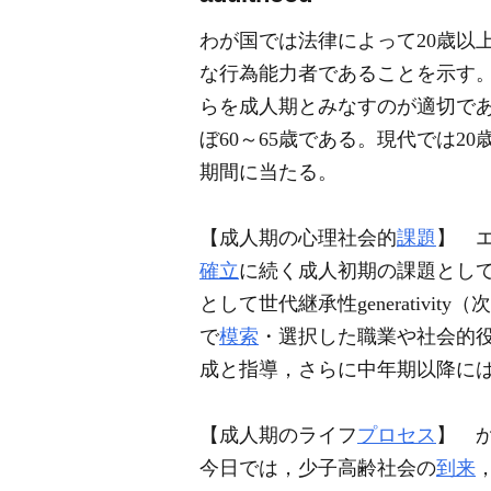
わが国では法律によって20歳以
な行為能力者であることを示す
らを成人期とみなすのが適切であ
ぼ60～65歳である。現代では
期間に当たる。
【成人期の心理社会的
課題
】 エリ
確立
に続く成人初期の課題として，親
として世代継承性generati
で
模索
・選択した職業や社会的
成と指導，さらに中年期以降に
【成人期のライフ
プロセス
】 
今日では，少子高齢社会の
到来