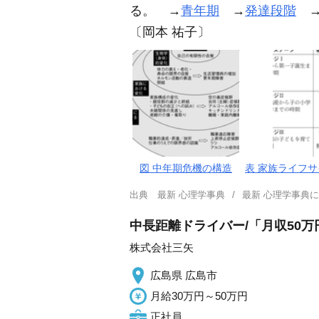
る。 →
青年期
→
発達段階
〔岡本 祐子〕
図 中年期危機の構造
表 家族ライフ
出典
最新 心理学事典
最新 心理学事典
中長距離ドライバー/「月収50
株式会社三矢
広島県 広島市
月給30万円～50万円
正社員