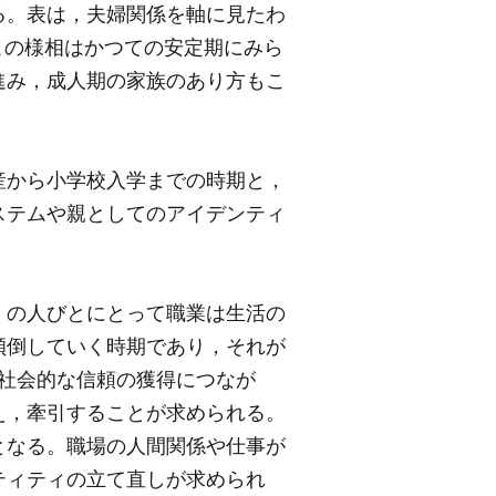
る。表は，夫婦関係を軸に見たわ
。ただし，この様相はかつての安定期にみら
進み，成人期の家族のあり方もこ
産から小学校入学までの時期と，
ステムや親としてのアイデンティ
くの人びとにとって職業は生活の
傾倒していく時期であり，それが
tyや社会的な信頼の獲得につなが
え，牽引することが求められる。
となる。職場の人間関係や仕事が
ティティの立て直しが求められ