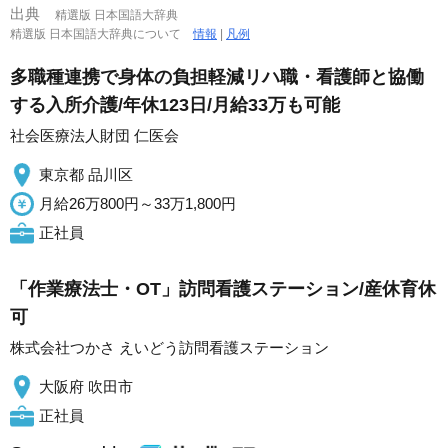
出典
精選版 日本国語大辞典
精選版 日本国語大辞典について
情報
|
凡例
多職種連携で身体の負担軽減リハ職・看護師と協働
する入所介護/年休123日/月給33万も可能
社会医療法人財団 仁医会
東京都 品川区
月給26万800円～33万1,800円
正社員
「作業療法士・OT」訪問看護ステーション/産休育休
可
株式会社つかさ えいどう訪問看護ステーション
大阪府 吹田市
正社員