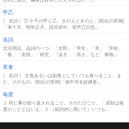
甲乙
〘 名詞 〙① 十干の甲と乙。きのえときのと。[初出の実例]
「来十月、明年正月、四月節中、並甲乙日也...
名詞
文法用語。品詞の一つ。「太郎」「学生」「本」「学校」
「春」「友情」「研究」「泳ぎ」「高さ」など、事物...
常食
〘 名詞 〙 主食あるいは副食としていつも食べること。ま
た、そのもの。[初出の実例]「就中寺女奴婢多...
毎度
１ 同じ事が繰り返されること。そのたびごと。「遅刻は毎
度のこととはいえ」２ （副詞的に用いて）いつも...