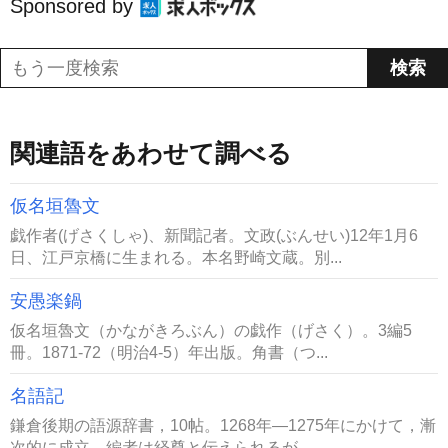
Sponsored by
関連語をあわせて調べる
仮名垣魯文
戯作者(げさくしゃ)、新聞記者。文政(ぶんせい)12年1月6
日、江戸京橋に生まれる。本名野崎文蔵。別...
安愚楽鍋
仮名垣魯文（かながきろぶん）の戯作（げさく）。3編5
冊。1871-72（明治4-5）年出版。角書（つ...
名語記
鎌倉後期の語源辞書，10帖。1268年―1275年にかけて，漸
次的に成立。編者は経尊と伝えられるが，...