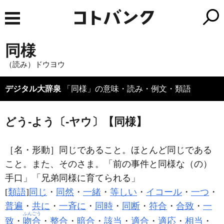
同様
（読み）ドウヨウ
デジタル大辞泉
「同様」の意味・読み・例文・類語
どう‐よう〔‐ヤウ〕【同様】
［名・形動］
同じであること。ほとんど同じである
こと。また、そのさま。「前の事件と
同様
な（の）
手口」「兄弟
同様
に育てられる」
[
類語
]
同じ
・
同然
・
一緒
・
等しい
・
イコール
・
一つ
・
普遍
・
共に
・
一斉に
・
同時
・
同断
・
符合
・
合致
・
一
ふんごう
致
・
吻合
・
整合
・
暗合
・
該当
・
適合
・
適応
・
相当
・