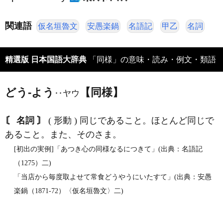
関連語
仮名垣魯文
安愚楽鍋
名語記
甲乙
名詞
精選版 日本国語大辞典
「同様」の意味・読み・例文・類語
どう‐よう
【同様】
‥ヤウ
〘 名詞 〙
( 形動 ) 同じであること。ほとんど同じで
あること。また、そのさま。
[初出の実例]「あつき心の同様なるにつきて」(出典：名語記
（1275）二)
「当店から毎度取よせて常食どうやうにいたすて」(出典：安愚
楽鍋（1871‐72）〈仮名垣魯文〉二)