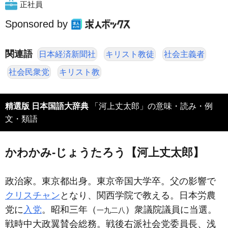
正社員
Sponsored by
関連語
日本経済新聞社
キリスト教徒
社会主義者
社会民衆党
キリスト教
精選版 日本国語大辞典
「河上丈太郎」の意味・読み・例
文・類語
かわかみ‐じょうたろう【河上丈太郎】
政治家。東京都出身。東京帝国大学卒。父の影響で
クリスチャン
となり、関西学院で教える。日本労農
党に
入党
。昭和三年（
）衆議院議員に当選。
一九二八
戦時中大政翼賛会総務。戦後右派社会党委員長、浅