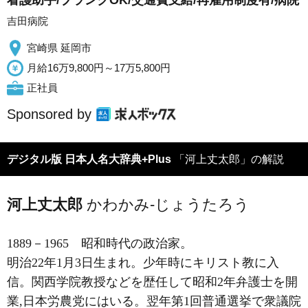
吉田病院
宮崎県 延岡市
月給16万9,800円～17万5,800円
正社員
Sponsored by
デジタル版 日本人名大辞典+Plus
「河上丈太郎」の解説
河上丈太郎
かわかみ-じょうたろう
1889－1965
昭和時代の政治家。
明治22年1月3日生まれ。少年時にキリスト教に入
信。関西学院教授などを歴任して昭和2年弁護士を開
業,日本労農党にはいる。翌年第1回普通選挙で衆議院