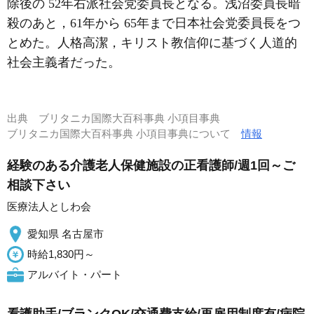
除後の 52年右派社会党委員長となる。浅沼委員長暗
殺のあと，61年から 65年まで日本社会党委員長をつ
とめた。人格高潔，キリスト教信仰に基づく人道的
社会主義者だった。
出典
ブリタニカ国際大百科事典 小項目事典
ブリタニカ国際大百科事典 小項目事典について
情報
経験のある介護老人保健施設の正看護師/週1回～ご
相談下さい
医療法人としわ会
愛知県 名古屋市
時給1,830円～
アルバイト・パート
看護助手/ブランクOK/交通費支給/再雇用制度有/病院