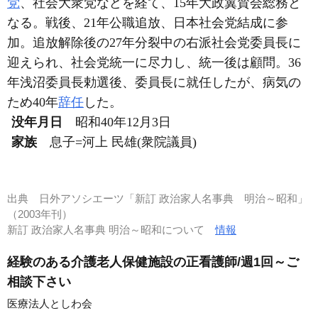
党
、社会大衆党などを経て、15年大政翼賛会総務と
なる。戦後、21年公職追放、日本社会党結成に参
加。追放解除後の27年分裂中の右派社会党委員長に
迎えられ、社会党統一に尽力し、統一後は顧問。36
年浅沼委員長勅選後、委員長に就任したが、病気の
ため40年
辞任
した。
没年月日
昭和40年12月3日
家族
息子=河上 民雄(衆院議員)
出典
日外アソシエーツ「新訂 政治家人名事典 明治～昭和」
（2003年刊）
新訂 政治家人名事典 明治～昭和について
情報
経験のある介護老人保健施設の正看護師/週1回～ご
相談下さい
医療法人としわ会