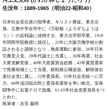
生没年：1889-1965（明治22-昭和40）
日本社会党右派の指導者。キリスト教徒。東京出
身。立教中学在学中に《万朝報（よろずちようほ
う）》の反戦論に傾倒する。東大法学部卒業。1918
年関西学院教授に就任し，22年に大阪労働学校が創
設されると講師となり，無産運動に参加。26年日本
労農党入党。28年代議士に当選し，36年再選。社会
大衆党解党後，40年大政翼賛会総務，42年翼賛選挙
で推薦候補として当選。敗戦後公職追放。解除後右
派社会党に属し，52年委員長。55年社会党統一に尽
力。60年浅沼稲次郎と委員長選挙を争い敗北。安保
闘争中に右翼テロで負傷。61-65年社会党委員長をつ
とめた。
執筆者：
吉見 義明