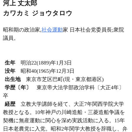
河上 丈太郎
カワカミ ジョウタロウ
昭和期の政治家,
社会運動
家 日本社会党委員長;衆院
議員。
生年
明治22(1889)年1月3日
没年
昭和40(1965)年12月3日
出生地
東京市芝区巴町(現・東京都港区)
学歴〔年〕
東京帝大法学部政治学科〔大正4年〕
卒
経歴
立教大学講師を経て、大正7年関西学院大学
教授となる。10年神戸の川崎造船・三菱造船争議を
契機に無産運動に関心を深め実践活動に入る。15年
日本老農党に入党。昭和2年関学大教授を辞職し、弁