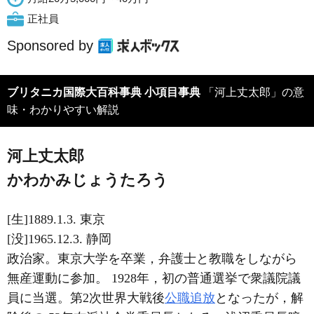
正社員
Sponsored by
ブリタニカ国際大百科事典 小項目事典
「河上丈太郎」の意
味・わかりやすい解説
河上丈太郎
かわかみじょうたろう
[生]1889.1.3. 東京
[没]1965.12.3. 静岡
政治家。東京大学を卒業，弁護士と教職をしながら
無産運動に参加。 1928年，初の普通選挙で衆議院議
員に当選。第2次世界大戦後
公職追放
となったが，解