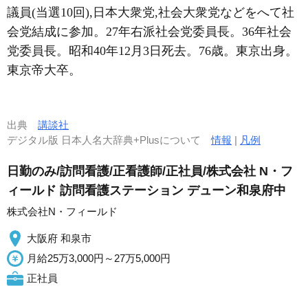
議員(当選10回),日本大衆党,社会大衆党などをへて社
会党結成に参加。27年右派社会党委員長。36年社会
党委員長。昭和40年12月3日死去。76歳。東京出身。
東京帝大卒。
出典
講談社
デジタル版 日本人名大辞典+Plusについて
情報
|
凡例
日勤のみ/訪問看護/正看護師/正社員/株式会社 N・フ
ィールド 訪問看護ステーション デューン和泉府中
株式会社N・フィールド
大阪府 和泉市
月給25万3,000円～27万5,000円
正社員