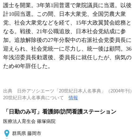
護士を開業。3年第1回普選で衆院議員に当選。以後
計10回当選。この間、日本大衆党、全国労農大衆
党、社会大衆党などを経て、15年大政翼賛会総務と
なる。戦後、21年公職追放、日本社会党結成に参
加。追放解除後の27年分裂中の右派社会党委員長に
迎えられ、社会党統一に尽力し、統一後は顧問。36
年浅沼委員長勅選後、委員長に就任したが、病気の
ため40年辞任した。
出典
日外アソシエーツ「20世紀日本人名事典」（2004年刊）
20世紀日本人名事典について
情報
「日勤のみ可」看護師/訪問看護ステーション
医療法人育生会 篠塚病院
群馬県 藤岡市