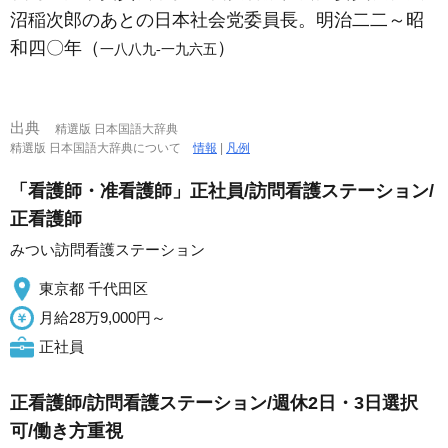
沼稲次郎のあとの日本社会党委員長。明治二二～昭
和四〇年（
）
一八八九‐一九六五
出典
精選版 日本国語大辞典
精選版 日本国語大辞典について
情報
|
凡例
「看護師・准看護師」正社員/訪問看護ステーション/
正看護師
みつい訪問看護ステーション
東京都 千代田区
月給28万9,000円～
正社員
正看護師/訪問看護ステーション/週休2日・3日選択
可/働き方重視