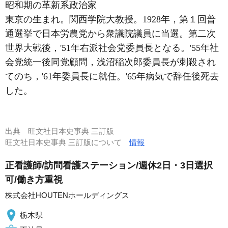
昭和期の革新系政治家
東京の生まれ。関西学院大教授。1928年，第１回普
通選挙で日本労農党から衆議院議員に当選。第二次
世界大戦後，'51年右派社会党委員長となる。'55年社
会党統一後同党顧問，浅沼稲次郎委員長が刺殺され
てのち，'61年委員長に就任。'65年病気で辞任後死去
した。
出典
旺文社日本史事典 三訂版
旺文社日本史事典 三訂版について
情報
正看護師/訪問看護ステーション/週休2日・3日選択
可/働き方重視
株式会社HOUTENホールディングス
栃木県