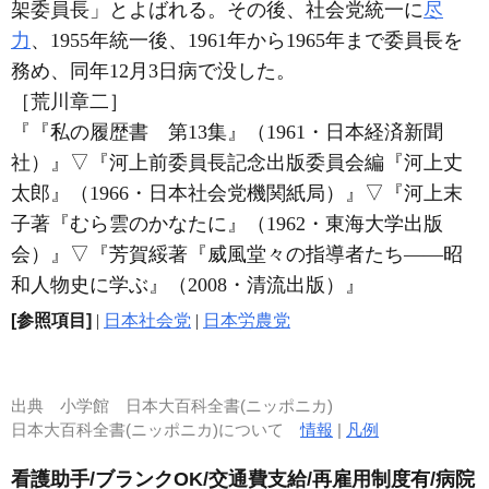
架委員長」とよばれる。その後、社会党統一に
尽
力
、1955年統一後、1961年から1965年まで委員長を
務め、同年12月3日病で没した。
［荒川章二］
『『私の履歴書 第13集』（1961・日本経済新聞
社）』
▽
『河上前委員長記念出版委員会編『河上丈
太郎』（1966・日本社会党機関紙局）』
▽
『河上末
子著『むら雲のかなたに』（1962・東海大学出版
会）』
▽
『芳賀綏著『威風堂々の指導者たち――昭
和人物史に学ぶ』（2008・清流出版）』
[参照項目]
|
日本社会党
|
日本労農党
出典
小学館 日本大百科全書(ニッポニカ)
日本大百科全書(ニッポニカ)について
情報
|
凡例
看護助手/ブランクOK/交通費支給/再雇用制度有/病院