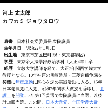
河上 丈太郎
カワカミ ジョウタロウ
肩書
日本社会党委員長,衆院議員
生年月日
明治22年1月3日
出生地
東京市芝区巴町(現・東京都港区)
学歴
東京帝大法学部政治学科〔大正4年〕卒
経歴
立教大学講師を経て、大正7年関西学院大学
教授となる。10年神戸の川崎造船・三菱造船争議を
契機に
無産運動
に関心を深め実践活動に入る。15年
日本老農党に入党。昭和2年関学大教授を辞職し、
弁
護士
を
開業
。3年第1回普選で衆院議員に当選。以後
計10回当選。この間、
日本大衆党
、
全国労農大衆