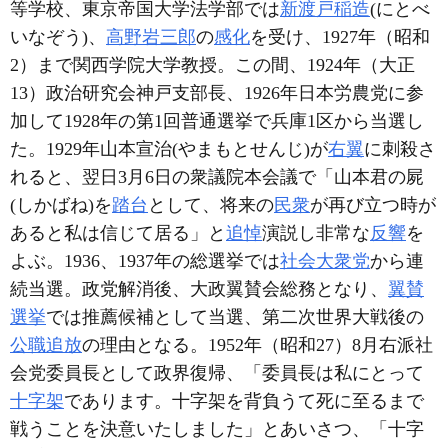
等学校、東京帝国大学法学部では
新渡戸稲造
(にとべ
いなぞう)、
高野岩三郎
の
感化
を受け、1927年（昭和
2）まで関西学院大学教授。この間、1924年（大正
13）政治研究会神戸支部長、1926年日本労農党に参
加して1928年の第1回普通選挙で兵庫1区から当選し
た。1929年山本宣治(やまもとせんじ)が
右翼
に刺殺さ
れると、翌日3月6日の衆議院本会議で「山本君の屍
(しかばね)を
踏台
として、将来の
民衆
が再び立つ時が
あると私は信じて居る」と
追悼
演説し非常な
反響
を
よぶ。1936、1937年の総選挙では
社会大衆党
から連
続当選。政党解消後、大政翼賛会総務となり、
翼賛
選挙
では推薦候補として当選、第二次世界大戦後の
公職追放
の理由となる。1952年（昭和27）8月右派社
会党委員長として政界復帰、「委員長は私にとって
十字架
であります。十字架を背負うて死に至るまで
戦うことを決意いたしました」とあいさつ、「十字