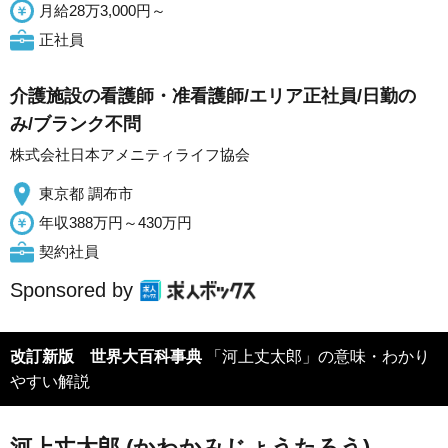
月給28万3,000円～
正社員
介護施設の看護師・准看護師/エリア正社員/日勤の
み/ブランク不問
株式会社日本アメニティライフ協会
東京都 調布市
年収388万円～430万円
契約社員
Sponsored by
改訂新版 世界大百科事典
「河上丈太郎」の意味・わかり
やすい解説
河上丈太郎 (かわかみじょうたろう)