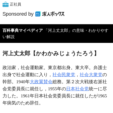
正社員
Sponsored by
百科事典マイペディア
「河上丈太郎」の意味・わかりやす
い解説
河上丈太郎【かわかみじょうたろう】
政治家，社会運動家。東京都出身。東大卒。弁護士
出身で社会運動に入り，
社会民衆党
，
社会大衆党
の
幹部。1940年
大政翼賛会
総務。第２次大戦後右派社
会党委員長に就任し，1955年の
日本社会党
統一に尽
力した。1961年日本社会党委員長に就任したが1965
年病気のため辞任。