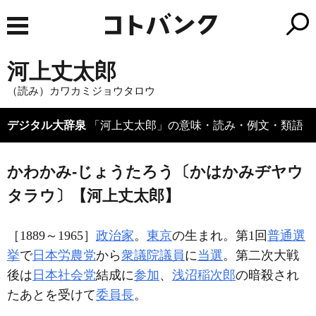
河上丈太郎
（読み）カワカミジョウタロウ
デジタル大辞泉
「河上丈太郎」の意味・読み・例文・類語
かわかみ‐じょうたろう〔かはかみヂヤウ
タラウ〕【河上丈太郎】
［1889～1965］
政治家
。
東京
の生まれ。第1回
普通選
挙
で
日本労農党
から
衆議院議員
に
当選
。第二次大戦
後は
日本社会党
結成に
参加
、
浅沼稲次郎
の暗殺され
たあとを受けて
委員長
。