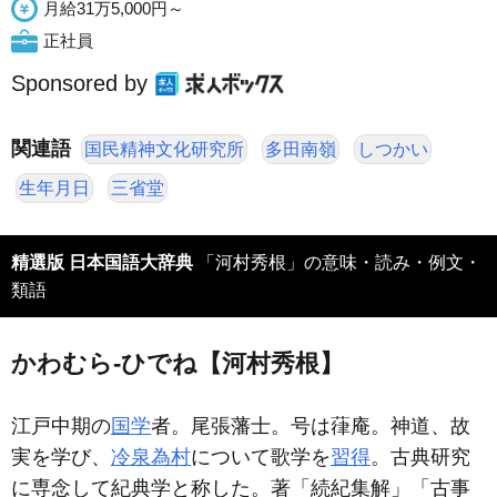
月給31万5,000円～
正社員
Sponsored by
関連語
国民精神文化研究所
多田南嶺
しつかい
生年月日
三省堂
精選版 日本国語大辞典
「河村秀根」の意味・読み・例文・
類語
かわむら‐ひでね【河村秀根】
江戸中期の
国学
者。尾張藩士。号は葎庵。神道、故
実を学び、
冷泉為村
について歌学を
習得
。古典研究
に専念して紀典学と称した。著「続紀集解」「古事