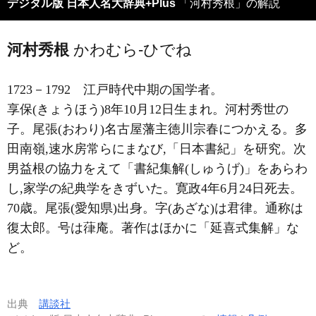
デジタル版 日本人名大辞典+Plus
「河村秀根」の解説
河村秀根
かわむら-ひでね
1723－1792
江戸時代中期の国学者。
享保(きょうほう)8年10月12日生まれ。河村秀世の
子。尾張(おわり)名古屋藩主徳川宗春につかえる。多
田南嶺,速水房常らにまなび,「日本書紀」を研究。次
男益根の協力をえて「書紀集解(しゅうげ)」をあらわ
し,家学の紀典学をきずいた。寛政4年6月24日死去。
70歳。尾張(愛知県)出身。字(あざな)は君律。通称は
復太郎。号は葎庵。著作はほかに「延喜式集解」な
ど。
出典
講談社