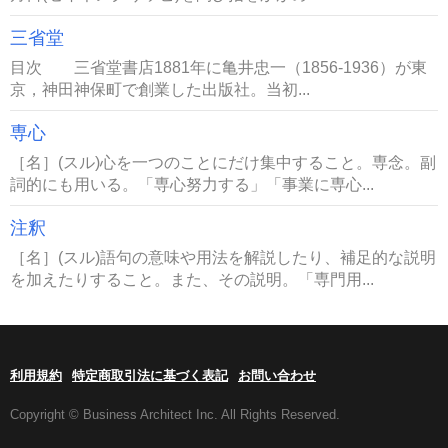
三省堂
目次 三省堂書店1881年に亀井忠一（1856-1936）が東
京，神田神保町で創業した出版社。当初...
専心
［名］(スル)心を一つのことにだけ集中すること。専念。副
詞的にも用いる。「専心努力する」「事業に専心...
注釈
［名］(スル)語句の意味や用法を解説したり、補足的な説明
を加えたりすること。また、その説明。「専門用...
利用規約
特定商取引法に基づく表記
お問い合わせ
Copyright © Business Architect Inc. All Rights Reserved.