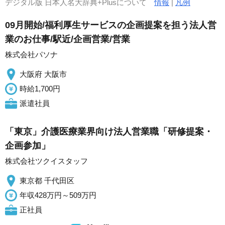
デジタル版 日本人名大辞典+Plusについて
情報
|
凡例
09月開始/福利厚生サービスの企画提案を担う法人営
業のお仕事/駅近/企画営業/営業
株式会社パソナ
大阪府 大阪市
時給1,700円
派遣社員
「東京」介護医療業界向け法人営業職「研修提案・
企画参加」
株式会社ツクイスタッフ
東京都 千代田区
年収428万円～509万円
正社員