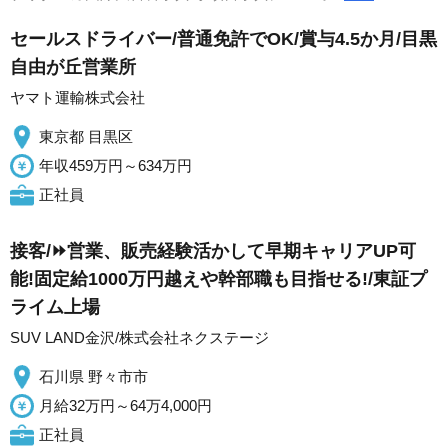
セールスドライバー/普通免許でOK/賞与4.5か月/目黒
自由が丘営業所
ヤマト運輸株式会社
東京都 目黒区
年収459万円～634万円
正社員
接客/⏩️営業、販売経験活かして早期キャリアUP可
能!固定給1000万円越えや幹部職も目指せる!/東証プ
ライム上場
SUV LAND金沢/株式会社ネクステージ
石川県 野々市市
月給32万円～64万4,000円
正社員