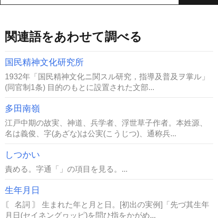
関連語をあわせて調べる
国民精神文化研究所
1932年「国民精神文化ニ関スル研究，指導及普及ヲ掌ル」
(同官制1条) 目的のもとに設置された文部...
多田南嶺
江戸中期の故実、神道、兵学者、浮世草子作者。本姓源、
名は義俊、字(あざな)は公実(こうじつ)、通称兵...
しつかい
責める。字通「」の項目を見る。...
生年月日
〘 名詞 〙 生まれた年と月と日。[初出の実例]「先づ其生年
月日(セイネングヮッピ)を問ひ指をかがめ...