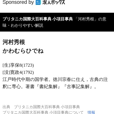
Sponsored by
ブリタニカ国際大百科事典 小項目事典
「河村秀根」の意
味・わかりやすい解説
河村秀根
かわむらひでね
[生]享保8(1723)
[没]寛政4(1792)
江戸時代中期の国学者。徳川宗春に仕え，古典の注
釈に専心。著書『書紀集解』『古事記集解』。
出典
ブリタニカ国際大百科事典 小項目事典
ブリタニカ国際大百科事典 小項目事典について
情報