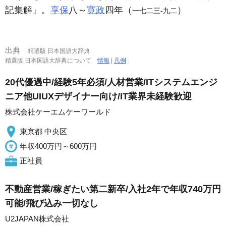
記集解」。
享保
八～
寛政
四年（
）
一七二三‐九二
出典
精選版 日本国語大辞典
精選版 日本国語大辞典について
情報
|
凡例
20代優遇中/経験5年必須/人材営業/ITシステムエンジ
ニア他UIUXデザイナー向け/IT業界未経験歓迎
株式会社ケーエムケーワールド
東京都 中央区
年収400万円～600万円
正社員
不動産営業/稼ぎたい第二新卒/入社2年で年収740万円
可能/飛び込み一切なし
U2JAPAN株式会社