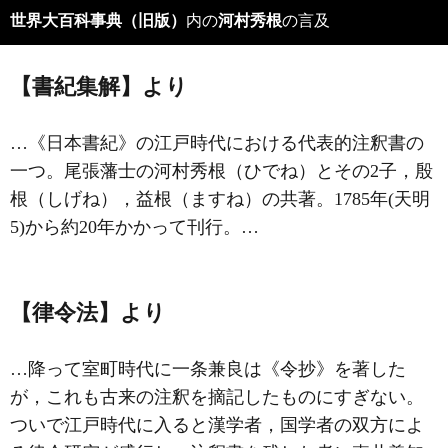
世界大百科事典（旧版）
内の
河村秀根
の言及
【書紀集解】より
…《日本書紀》の江戸時代における代表的注釈書の
一つ。尾張藩士の
河村秀根
（ひでね）とその2子，殷
根（しげね），益根（ますね）の共著。1785年(天明
5)から約20年かかって刊行。…
【律令法】より
…降って室町時代に一条兼良は《令抄》を著した
が，これも古来の注釈を摘記したものにすぎない。
ついで江戸時代に入ると漢学者，国学者の双方によ