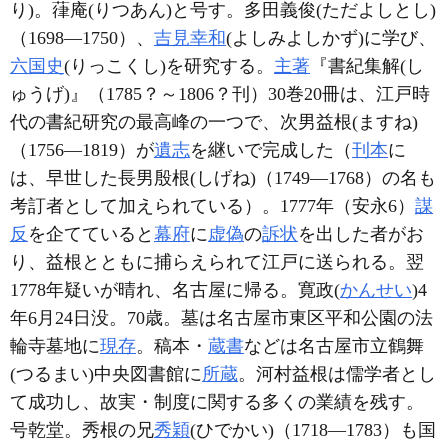
り)。葎庵(りつあん)と号す。多田義俊(ただよしとし)
（1698―1750）、
吉見幸和
(よしみよしかず)に学び、
六国史
(りっこくし)を研究する。
主著
『書紀集解(し
ゅうげ)』（1785？～1806？刊）30巻20冊は、江戸時
代の書紀研究の最高峰の一つで、次男益根(ますね)
（1756―1819）が
遺志
を継いで完成した（
刊本
に
は、早世した長男殷根(しげね)（1749―1768）の名も
考訂者として加えられている）。1777年（安永6）
謀
反
を企てていると
幕府
に
虚偽
の
訴状
を出した者がお
り、益根とともに捕らえられて江戸に送られる。翌
1778年疑いが晴れ、名古屋に帰る。寛政(
かんせい
)4
年6月24日没。70歳。墓は名古屋市東区平和公園の法
輪寺墓地に
現存
。稿本・
蔵書
などは名古屋市立鶴舞
(つるまい)中央図書館に
所蔵
。河村益根は儒学者とし
て成功し、故実・制度に関する多くの業績を残す。
号乾堂。秀根の兄
秀穎
(ひでかい)（1718―1783）も国