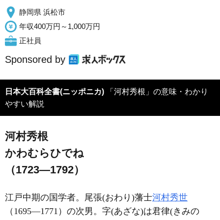
静岡県 浜松市
年収400万円～1,000万円
正社員
Sponsored by
日本大百科全書(ニッポニカ)
「河村秀根」の意味・わかり
やすい解説
河村秀根
かわむらひでね
（1723―1792）
江戸中期の国学者。尾張(おわり)藩士
河村秀世
（1695―1771）の次男。字(あざな)は君律(きみの