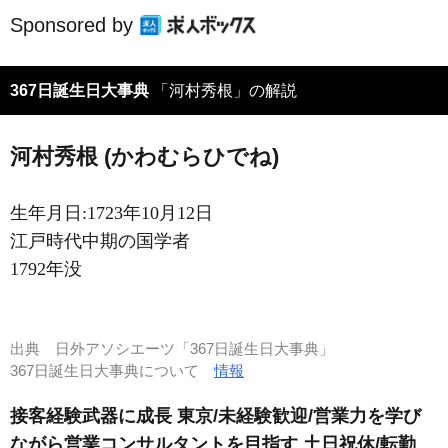
Sponsored by
367日誕生日大事典
「河村秀根」の解説
河村秀根 (かわむらひでね)
生年月日:1723年10月12日
江戸時代中期の国学者
1792年没
出典
日外アソシエーツ「367日誕生日大事典」
367日誕生日大事典について
情報
接客経験武器に成長 東京/未経験歓迎/営業力を学び
ながら営業コンサルタントを目指す 土日祝休/転勤