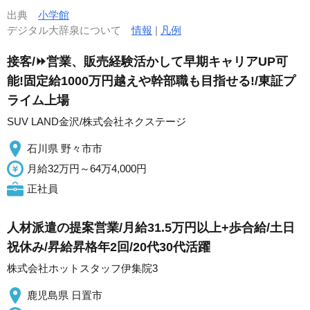
出典
小学館
デジタル大辞泉について
情報
|
凡例
接客/⏩️営業、販売経験活かして早期キャリアUP可
能!固定給1000万円越えや幹部職も目指せる!/東証プ
ライム上場
SUV LAND金沢/株式会社ネクステージ
石川県 野々市市
月給32万円～64万4,000円
正社員
人材派遣の提案営業/月給31.5万円以上+歩合給/土日
祝休み/昇給昇格年2回/20代30代活躍
株式会社ホットスタッフ伊集院3
鹿児島県 日置市