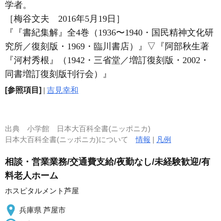
学者。
［梅谷文夫 2016年5月19日］
『『書紀集解』全4巻（1936〜1940・国民精神文化研
究所／復刻版・1969・臨川書店）』
▽
『阿部秋生著
『河村秀根』（1942・三省堂／増訂復刻版・2002・
同書増訂復刻版刊行会）』
[参照項目]
|
吉見幸和
出典
小学館 日本大百科全書(ニッポニカ)
日本大百科全書(ニッポニカ)について
情報
|
凡例
相談・営業業務/交通費支給/夜勤なし/未経験歓迎/有
料老人ホーム
ホスピタルメント芦屋
兵庫県 芦屋市