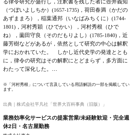
る律令研究が盛行し，注釈書を残した者に壺井義知
（つぼいよしちか）(1657‐1735)，
荷田春満
（かだの
あずままろ），稲葉通邦（いなばみちくに）(1744‐
1801)，
河村秀穎
（ひでかい），
河村秀根
（ひで
ね），薗田守良（そのだもりよし）(1785‐1840)，
近
藤芳樹
などがあるが，依然として研究の中心は解釈
学におかれていた。 しかし近代史学の発達ととも
に，律令の研究はその解釈にとどまらず，多方面に
わたって深化した。…
※「河村秀根」について言及している用語解説の一部を掲載してい
ます。
出典｜
株式会社平凡社「世界大百科事典（旧版）」
業務効率化サービスの提案営業/未経験歓迎・完全週
休2日・名古屋勤務