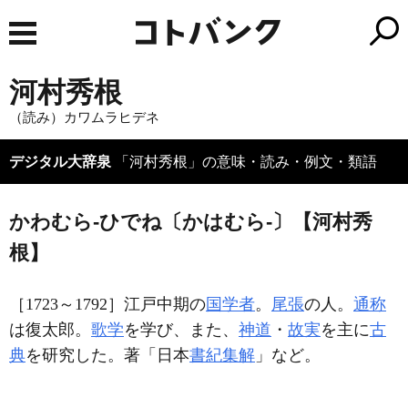
河村秀根
（読み）カワムラヒデネ
デジタル大辞泉
「河村秀根」の意味・読み・例文・類語
かわむら‐ひでね〔かはむら‐〕【河村秀
根】
［1723～1792］江戸中期の
国学者
。
尾張
の人。
通称
は復太郎。
歌学
を学び、また、
神道
・
故実
を主に
古
典
を研究した。著「日本
書紀集解
」など。