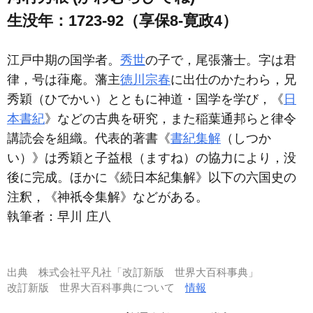
生没年：1723-92（享保8-寛政4）
江戸中期の国学者。
秀世
の子で，尾張藩士。字は君
律，号は葎庵。藩主
徳川宗春
に出仕のかたわら，兄
秀穎（ひでかい）とともに神道・国学を学び，《
日
本書紀
》などの古典を研究，また稲葉通邦らと律令
講読会を組織。代表的著書《
書紀集解
（しつか
い）》は秀穎と子益根（ますね）の協力により，没
後に完成。ほかに《続日本紀集解》以下の六国史の
注釈，《神祇令集解》などがある。
執筆者：
早川 庄八
出典
株式会社平凡社「改訂新版 世界大百科事典」
改訂新版 世界大百科事典について
情報