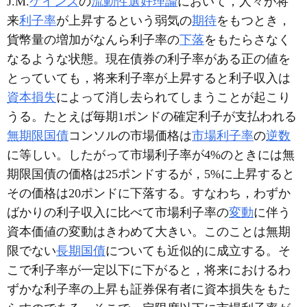
J.M.
ケインズ
の
流動性選好理論
において，人々が将
来
利子率
が上昇するという弱気の
期待
をもつとき，
貨幣量の増加がなんら利子率の
下落
をもたらさなく
なるような状態。現在債券の利子率がある正の値を
とっていても，将来利子率が上昇すると利子収入は
資本損失
によって消し去られてしまうことが起こり
うる。たとえば毎期1ポンドの確定利子が支払われる
無期限国債
コンソルの市場価格は
市場利子率
の
逆数
に等しい。したがって市場利子率が4%のときには無
期限国債の価格は25ポンドするが，5%に上昇すると
その価格は20ポンドに下落する。すなわち，わずか
ばかりの利子収入に比べて市場利子率の
変動
に伴う
資本価値の変動はきわめて大きい。このことは無期
限でない
長期国債
についても近似的に成立する。そ
こで利子率が一定以下に下がると，将来におけるわ
ずかな利子率の上昇も証券保有者に資本損失をもた