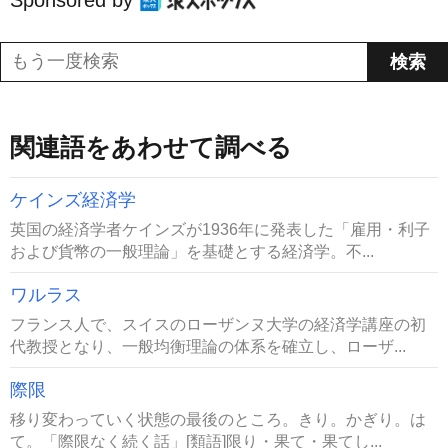
Sponsored by
関連語をあわせて調べる
ケインズ経済学
英国の経済学者ケインズが1936年に発表した「雇用・利子
および貨幣の一般理論」を基礎とする経済学。不...
ワルラス
フランス人で、スイスのローザンヌ大学の経済学講座の初
代教授となり、一般均衡理論の体系を確立し、ローザ...
際限
移り変わっていく状態の最後のところ。きり。かぎり。は
て。「際限なく続く話」[類語]限り・果て・果てし...