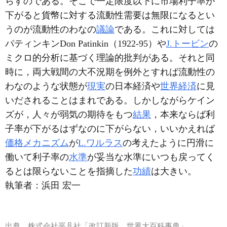
らすのである。そこで一定限度以下に市場利子率が
下がると貨幣に対する流動性需要は無限になるとい
うのが流動性のわなの
議論
である。これに対しては
パティンキンDon Patinkin（1922-95）や
J.トービン
の
ミクロ的分析に基づく理論的批判がある。それと同
時に，両大戦間の大不況期を例外とすれば流動性の
わなのような状態が
現実
の日本経済や
世界経済
に見
いだされることはまれである。しかしながらケイン
ズが，人々が弱気の期待をもつ
結果
，本来ならば利
子率が下がるはずなのに下がらない，いいかえれば
価格メカニズム
が
L.ワルラス
の考えたように円滑に
働いて利子率の
水準
が妥当な水準にいつも戻ってく
るとは限らないことを指摘した
功績
は大きい。
執筆者：
浜田 宏一
出典
株式会社平凡社「改訂新版 世界大百科事典」