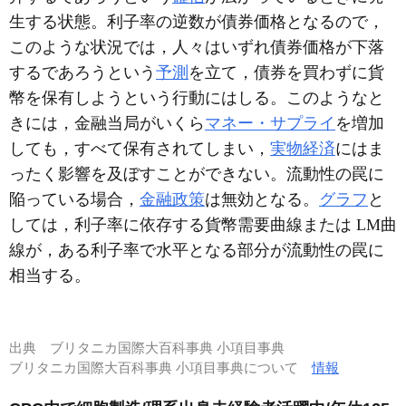
生する状態。利子率の逆数が債券価格となるので，
このような状況では，人々はいずれ債券価格が下落
するであろうという
予測
を立て，債券を買わずに貨
幣を保有しようという行動にはしる。このようなと
きには，金融当局がいくら
マネー・サプライ
を増加
しても，すべて保有されてしまい，
実物経済
にはま
ったく影響を及ぼすことができない。流動性の罠に
陥っている場合，
金融政策
は無効となる。
グラフ
と
しては，利子率に依存する貨幣需要曲線または LM曲
線が，ある利子率で水平となる部分が流動性の罠に
相当する。
出典
ブリタニカ国際大百科事典 小項目事典
ブリタニカ国際大百科事典 小項目事典について
情報