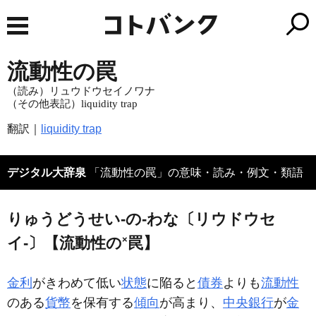
流動性の罠
（読み）リュウドウセイノワナ
（その他表記）liquidity trap
翻訳｜
liquidity trap
デジタル大辞泉
「流動性の罠」の意味・読み・例文・類語
りゅうどうせい‐の‐わな〔リウドウセ
×
イ‐〕【流動性の
罠】
金利
がきわめて低い
状態
に陥ると
債券
よりも
流動性
のある
貨幣
を保有する
傾向
が高まり、
中央銀行
が
金