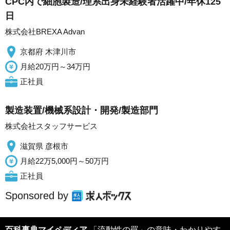
CPC内で細胞製造/理系出身未経験者活躍中/年休125
日
株式会社BREXA Advan
京都府 木津川市
月給20万円～34万円
正社員
製造装置/機械系設計・開発/製造部門
株式会社スタッフサービス
滋賀県 彦根市
月給22万5,000円～50万円
正社員
Sponsored by
百科事典マイペディア
「流動性の罠」の意味・わかりやす