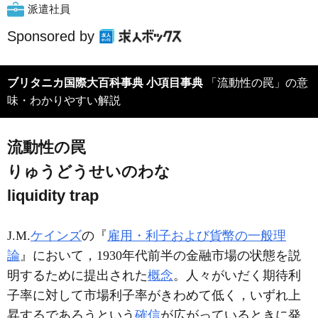
派遣社員
Sponsored by
ブリタニカ国際大百科事典 小項目事典
「流動性の罠」の意
味・わかりやすい解説
流動性の罠
りゅうどうせいのわな
liquidity trap
J.M.
ケインズ
の『
雇用・利子および貨幣の一般理
論
』において，1930年代前半の金融市場の状態を説
明するために提出された
概念
。人々がいだく期待利
子率に対して市場利子率がきわめて低く，いずれ上
昇するであろうという
確信
が広がっているときに発