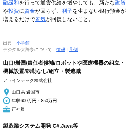
融緩和
を行って通貨供給を増やしても、新たな
融資
や
投資
に
資金
が回らず、
利子
を生まない銀行預金が
増えるだけで
景気
が回復しないこと。
出典
小学館
デジタル大辞泉について
情報
|
凡例
山口/岩国/責任者候補/ロボットや医療機器の組立・
機械設置/転勤なし/組立・製造職
アラインテック株式会社
山口県 岩国市
年収600万円～850万円
正社員
製造業システム開発 C#,Java等