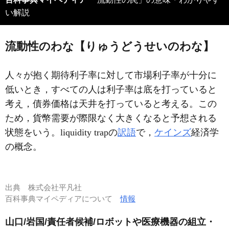
い解説
流動性のわな【りゅうどうせいのわな】
人々が抱く期待利子率に対して市場利子率が十分に
低いとき，すべての人は利子率は底を打っていると
考え，債券価格は天井を打っていると考える。この
ため，貨幣需要が際限なく大きくなると予想される
状態をいう。liquidity trapの
訳語
で，
ケインズ
経済学
の概念。
出典
株式会社平凡社
百科事典マイペディアについて
情報
山口/岩国/責任者候補/ロボットや医療機器の組立・