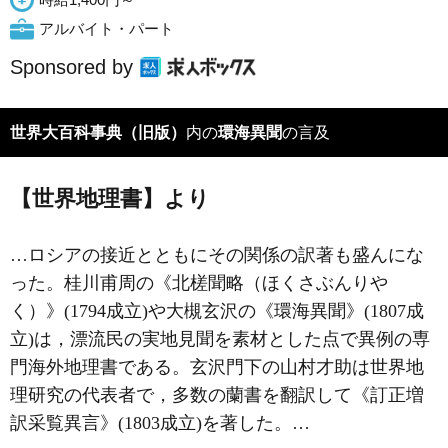
アルバイト・パート
Sponsored by
世界大百科事典（旧版）
内の
環海異聞
の言及
【世界地理書】より
…ロシアの接近とともにその関係の訳著も盛んにな
った。桂川甫周の《
北槎聞略
（ほくさぶんりや
く）》(1794成立)や大槻玄沢の《環海異聞》(1807成
立)は，漂流民の実地見聞を素材とした点で異例の専
門海外地理書である。玄沢門下の
山村才助
は世界地
理研究の代表者で，多数の蘭書を翻訳して《訂正増
訳采覧異言》(1803成立)を著した。…