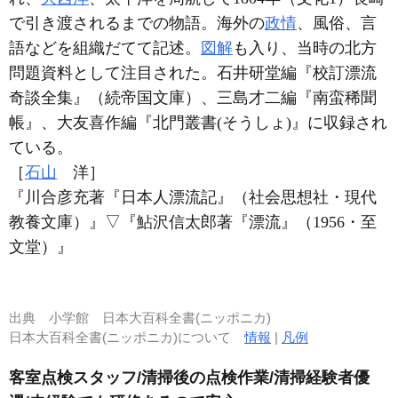
で引き渡されるまでの物語。海外の
政情
、風俗、言
語などを組織だてて記述。
図解
も入り、当時の北方
問題資料として注目された。石井研堂編『校訂漂流
奇談全集』（続帝国文庫）、三島才二編『南蛮稀聞
帳』、大友喜作編『北門叢書(そうしょ)』に収録され
ている。
［
石山
洋］
『川合彦充著『日本人漂流記』（社会思想社・現代
教養文庫）』
▽
『鮎沢信太郎著『漂流』（1956・至
文堂）』
出典
小学館 日本大百科全書(ニッポニカ)
日本大百科全書(ニッポニカ)について
情報
|
凡例
客室点検スタッフ/清掃後の点検作業/清掃経験者優