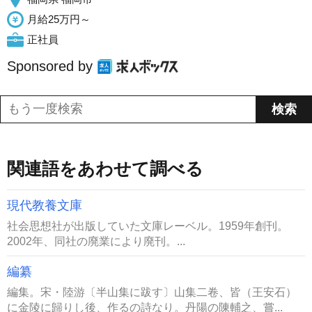
月給25万円～
正社員
Sponsored by
関連語をあわせて調べる
現代教養文庫
社会思想社が出版していた文庫レーベル。1959年創刊。
2002年、同社の廃業により廃刊。...
編纂
編集。宋・陸游〔半山集に跋す〕山集二卷、皆（王安石）
に金陵に歸りし後、作るの詩なり。丹陽の陳輔之、嘗...