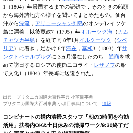
1（1804）年帰国するまでの記録で，そのときの船頭
から海外諸地方の様子を聞いてまとめたもの。仙台
沖から
漂流
，
アリューシャン列島
のオンデレイツケ
島に漂着，以後寛政7（1795）年
オホーツク海
（
カム
チャツカ半島
）を経て同 8年1月
イルクーツク
（
シベ
リア
）に着き，足かけ 8年
滞在
，
享和
3（1803）年
サ
ンクトペテルブルグ
に 3ヵ月滞在したのち，
通商
を求
めて訪日するロシアの使節ニコライ・
レザノフ
の船
で文化1（1804）年長崎に送還された。
出典
ブリタニカ国際大百科事典 小項目事典
ブリタニカ国際大百科事典 小項目事典について
情報
コンビナートの構内清掃スタッフ「朝の3時間を有効
活用」扶養内OK&土日休みの清掃ワーク/9:30終了だ