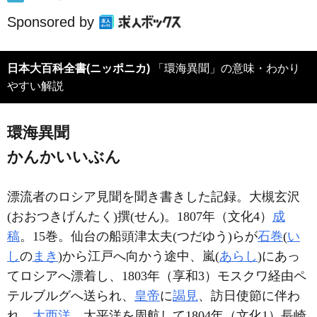
Sponsored by
日本大百科全書(ニッポニカ)
「環海異聞」の意味・わかり
やすい解説
環海異聞
かんかいいぶん
漂流者のロシア見聞を聞き書きした記録。大槻玄沢
(おおつきげんたく)撰(せん)。1807年（文化4）
成
稿
。15巻。仙台の船頭津太夫(つだゆう)らが
石巻
(
い
し
の
まき
)から江戸へ向かう途中、嵐(
あらし
)にあっ
てロシアへ漂着し、1803年（享和3）モスクワ経由ペ
テルブルグへ送られ、
皇帝
に
謁見
、訪日使節に伴わ
れ、
大西洋
、太平洋を周航して1804年（文化1）長崎