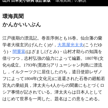
山川 日本史小辞典 改訂新版
「環海異聞」の解説
環海異聞
かんかいいぶん
江戸後期の漂流記。巻首序例とも16巻。仙台藩の蘭
学者大槻玄沢(げんたく)が，
大黒屋光太夫
(こうだゆ
う)・
間重富
(はざましげとみ)・山村才助らの知識を
借りつつ，志村弘強の協力によって編纂。1807年(文
化4)成立。1793年(寛政5)アリューシャン列島に漂流
し，イルクーツクに居住したのち，遣日使節レザノ
フによって1804年(文化元)に送還された石巻の廻船若
宮丸の乗組員，津太夫ら4人からの聞書にもとづくロ
シア事情が記されている。津太夫らは日本人として
はじめて世界を一周した。題名はこの意をこめる。