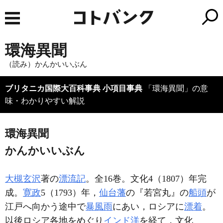
環海異聞
（読み）かんかいいぶん
ブリタニカ国際大百科事典 小項目事典
「環海異聞」の意
味・わかりやすい解説
環海異聞
かんかいいぶん
大槻玄沢
著の
漂流記
。全16巻。文化4（1807）年完
成。
寛政
5（1793）年，
仙台藩
の『若宮丸』の
船頭
が
江戸へ向かう途中で
暴風雨
にあい，ロシアに
漂着
。
以後ロシア各地をめぐり
インド洋
を経て，文化