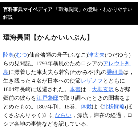
百科事典マイペディア
「環海異聞」の意味・わかりやすい
解説
環海異聞【かんかいいぶん】
陸奥
(
むつ
)仙台藩領の舟子(ふなこ)
津太夫
(つだゆう)
らの見聞記。1793年暴風のためロシアの
アレウト列
島
に漂着した津太夫ら若宮(わかみや)丸の
乗組員
は，
生き残った４名が日本への使節
レザノフ
とともに
1804年長崎に送還された。
本書
は，
大槻玄沢
らが帰
郷前の彼らを
江戸藩邸
で取り調べたときの聞書をま
とめたもの。1807年刊。15巻。
体裁
は《
北槎聞略
(ほ
くさぶんりゃく)》に
ならい
，漂流，滞在の経過，ロ
シア各地の事情などを記している。