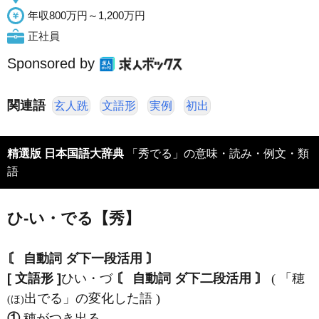
年収800万円～1,200万円
正社員
Sponsored by
関連語
玄人跣
文語形
実例
初出
精選版 日本国語大辞典
「秀でる」の意味・読み・例文・類
語
ひ‐い・でる【秀】
〘 自動詞 ダ下一段活用 〙
[ 文語形 ]
ひい・づ
〘 自動詞 ダ下二段活用 〙
( 「穂
出でる」の変化した語 )
(ほ)
①
穂がつき出る。