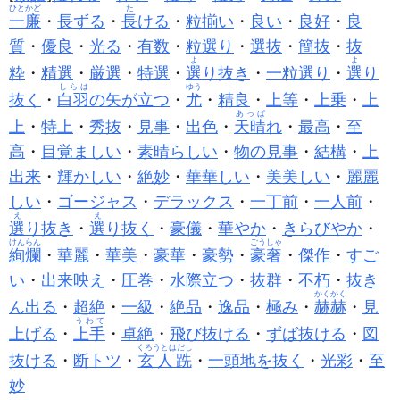
ひとかど
た
一廉
・
長ずる
・
長
ける
・
粒揃い
・
良い
・
良好
・
良
質
・
優良
・
光る
・
有数
・
粒選り
・
選抜
・
簡抜
・
抜
よ
よ
粋
・
精選
・
厳選
・
特選
・
選
り抜き
・
一粒選り
・
選
り
しらは
ゆう
抜く
・
白羽
の矢が立つ
・
尤
・
精良
・
上等
・
上乗
・
上
あっぱ
上
・
特上
・
秀抜
・
見事
・
出色
・
天晴
れ
・
最高
・
至
高
・
目覚ましい
・
素晴らしい
・
物の見事
・
結構
・
上
出来
・
輝かしい
・
絶妙
・
華華しい
・
美美しい
・
麗麗
しい
・
ゴージャス
・
デラックス
・
一丁前
・
一人前
・
え
え
選
り抜き
・
選
り抜く
・
豪儀
・
華やか
・
きらびやか
・
けんらん
ごうしゃ
絢爛
・
華麗
・
華美
・
豪華
・
豪勢
・
豪奢
・
傑作
・
すご
い
・
出来映え
・
圧巻
・
水際立つ
・
抜群
・
不朽
・
抜き
かくかく
ん出る
・
超絶
・
一級
・
絶品
・
逸品
・
極み
・
赫赫
・
見
うわて
上げる
・
上手
・
卓絶
・
飛び抜ける
・
ずば抜ける
・
図
くろうとはだし
抜ける
・
断トツ
・
玄人跣
・
一頭地を抜く
・
光彩
・
至
妙