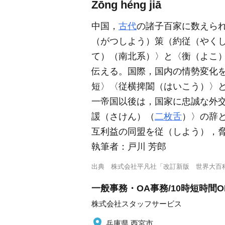
Zōng héng jiā
中国，
古代
の諸子百家に数えら
（がつしよう）策（約従（やく
て）（南北系）〉と〈衡（よこ
伝える。国際，国内の情勢変化
短〉〈従横捭闔（はいこう）〉
一帝国以後は，国家に忠誠な外
諼（さけん）（
二枚舌
）〉の辞
互利益の同盟を従（しよう），
執筆者：
戸川 芳郎
出典
株式会社平凡社「改訂新版 世界大百
一般事務・OA事務/10時短時間
株式会社スタッフサービス
兵庫県 西宮市