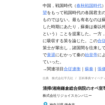
中国，戦国時代（
春秋戦国時代
望
をもって戦国時代の各国君主
ものではない。最も有名なのは蘇秦
した時期にあたり，蘇秦は秦以
という）ことを提案した。一方
に吸収する策を論じた。この
合
策士が輩出し，諸国間を往来し
で
衰退
にむかって秦の
始皇帝
に
ていった。
→関連項目
合従連衡
｜
蘇秦
｜
張
出典
株式会社平凡社
百科事典マイペデ
清掃/湘南鎌倉総合病院のオペ室専
株式会社リジョイスカンパニー
神奈川県 鎌倉市