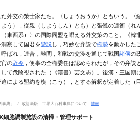
れた外交の策士家たち。〈しょうおうか〉ともいう。〈
しよう），従親（しようしん）とも）と張儀の連衡（れ
）（東西系）〉の国際同盟を唱える外交策のこと。《韓
を洞察して国君を
遊説
し，巧妙な弁説で
権勢
を動かした
と呼ばれ，連合，離間，和戦の交渉を通じて戦国
諸侯
の
交官の
辞令
，便事の全権委任は認められたが，その弁説
として危険視された（《漢書》芸文志）。後漢・三国期
脅迫による盟約を横（こう），とする解釈が定着した（
科事典」
改訂新版 世界大百科事典について
情報
OK細胞調製施設の清掃・管理サポート