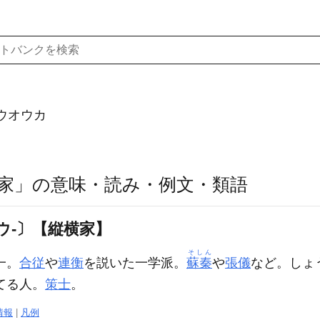
ウオウカ
家」の意味・読み・例文・類語
ウ‐〕【縦横家】
そしん
一。
合従
や
連衡
を説いた一学派。
蘇秦
や
張儀
など。しょ
てる人。
策士
。
情報
|
凡例