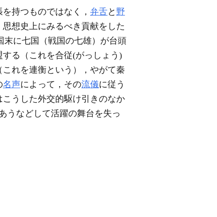
張を持つものではなく，
弁舌
と
野
，思想史上にみるべき貢献をした
。戦国末に七国（戦国の七雄）が台頭
盟する（これを合従(がっしょう)
（これを連衡という），やがて秦
の
名声
によって，その
流儀
に従う
はこうした外交的駆け引きのなか
しあうなどして活躍の舞台を失っ