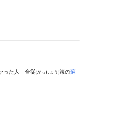
かった人。合従
策の
蘇
(がっしょう)