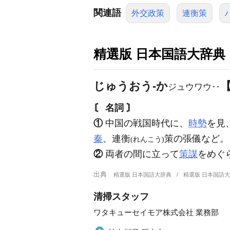
関連語
外交政策
連衡策
精選版 日本国語大辞典
じゅうおう‐か
ジュウワウ‥
〘 名詞 〙
①
中国の戦国時代に、
時勢
を見
秦
、連衡
策の張儀など。
(れんこう)
②
両者の間に立って
策謀
をめぐ
出典
精選版 日本国語大辞典
精選版 日本国語
清掃スタッフ
ワタキューセイモア株式会社 業務部