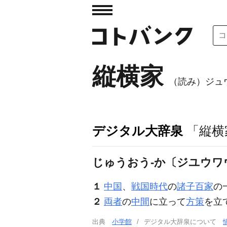
縦横家
（読み）ジュ
デジタル大辞泉
「縦横
じゅうおう‐か〔ジユウワ
１
中国
、
戦国時代
の
諸子百家
の
２
両者
の
中間
に立って
方策
を立
出典
小学館
デジタル大辞泉について