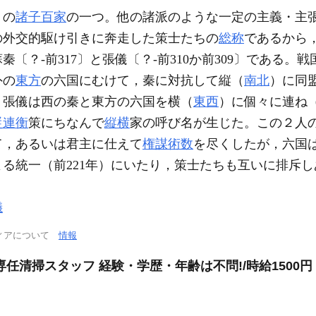
）の
諸子百家
の一つ。他の諸派のような一定の主義・主
の外交的駆け引きに奔走した策士たちの
総称
であるから
〔？-前317〕と張儀〔？-前310か前309〕である
外の
東方
の六国にむけて，秦に対抗して縦（
南北
）に同
，張儀は西の秦と東方の六国を横（
東西
）に個々に連ね
従連衡
策にちなんで
縦横
家の呼び名が生じた。この２人
て，あるいは君主に仕えて
権謀術数
を尽くしたが，六国
よる統一（前221年）にいたり，策士たちも互いに排斥
儀
ィアについて
情報
任清掃スタッフ 経験・学歴・年齢は不問!/時給1500円