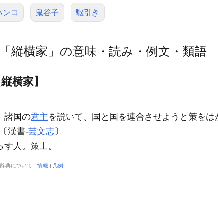
ハンコ
鬼谷子
駆引き
「縦横家」の意味・読み・例文・類語
【縦横家】
、諸国の
君主
を説いて、国と国を連合させようと策をは
〔漢書‐
芸文志
〕
らす人。策士。
大辞典について
情報
|
凡例