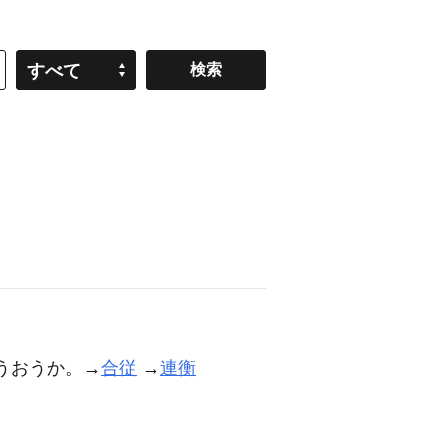
すべて
うおうか。→
合従
→
連衡