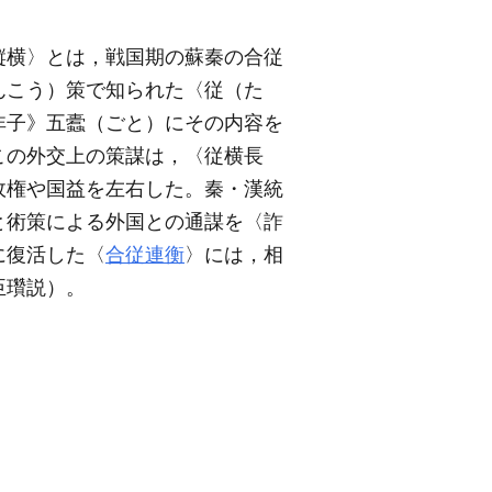
縦横〉とは，戦国期の蘇秦の合従
んこう）策で知られた〈従（た
非子》五蠹（ごと）にその内容を
この外交上の策謀は，〈従横長
政権や国益を左右した。秦・漢統
と術策による外国との通謀を〈詐
に復活した〈
合従連衡
〉には，相
臣瓚説）。