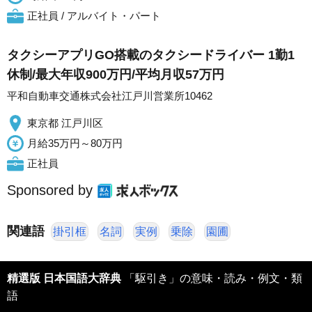
正社員 / アルバイト・パート
タクシーアプリGO搭載のタクシードライバー 1勤1
休制/最大年収900万円/平均月収57万円
平和自動車交通株式会社江戸川営業所10462
東京都 江戸川区
月給35万円～80万円
正社員
Sponsored by
関連語
掛引框
名詞
実例
乗除
園圃
精選版 日本国語大辞典
「駆引き」の意味・読み・例文・類
語