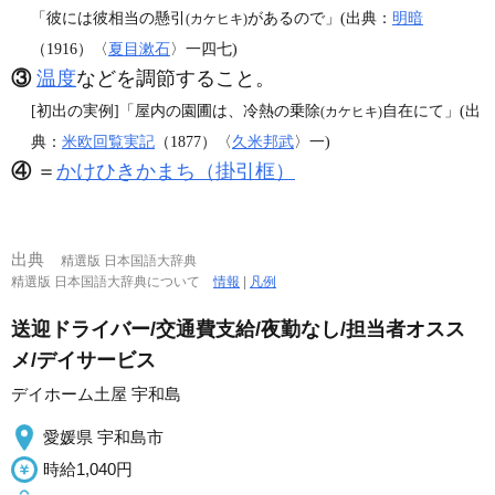
「彼には彼相当の懸引
があるので」(出典：
明暗
(カケヒキ)
（1916）〈
夏目漱石
〉一四七)
③
温度
などを調節すること。
[初出の実例]「屋内の園圃は、冷熱の乗除
自在にて」(出
(カケヒキ)
典：
米欧回覧実記
（1877）〈
久米邦武
〉一)
④
＝
かけひきかまち（掛引框）
出典
精選版 日本国語大辞典
精選版 日本国語大辞典について
情報
|
凡例
送迎ドライバー/交通費支給/夜勤なし/担当者オスス
メ/デイサービス
デイホーム土屋 宇和島
愛媛県 宇和島市
時給1,040円