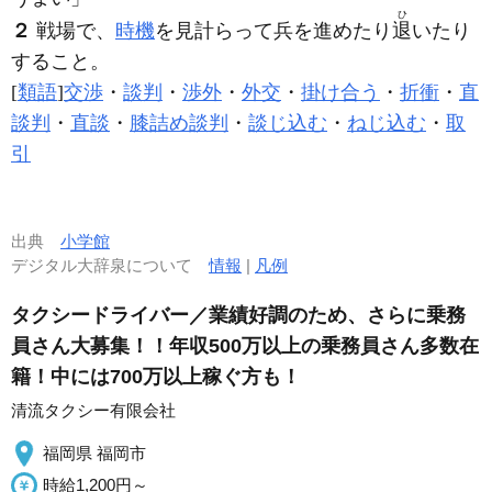
ひ
２
戦場で、
時機
を見計らって兵を進めたり
退
いたり
すること。
[
類語
]
交渉
・
談判
・
渉外
・
外交
・
掛け合う
・
折衝
・
直
談判
・
直談
・
膝詰め談判
・
談じ込む
・
ねじ込む
・
取
引
出典
小学館
デジタル大辞泉について
情報
|
凡例
タクシードライバー／業績好調のため、さらに乗務
員さん大募集！！年収500万以上の乗務員さん多数在
籍！中には700万以上稼ぐ方も！
清流タクシー有限会社
福岡県 福岡市
時給1,200円～