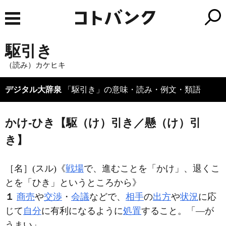
駆引き
（読み）カケヒキ
デジタル大辞泉
「駆引き」の意味・読み・例文・類語
かけ‐ひき【駆（け）引き／懸（け）引
き】
［名］
(スル)
《
戦場
で、進むことを「かけ」、退くこ
とを「ひき」というところから》
１
商売
や
交渉
・
会議
などで、
相手
の
出方
や
状況
に応
じて
自分
に有利になるように
処置
すること。「―が
うまい」