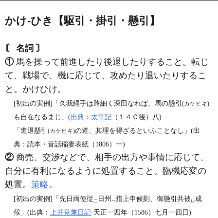
かけ‐ひき【駆引・掛引・懸引】
〘 名詞 〙
①
馬を操って前進したり後退したりすること。転じ
て、戦場で、機に応じて、攻めたり退いたりするこ
と。かけひけ。
[初出の実例]「久我縄手は路細く深田なれば、馬の懸引
(カケヒキ)
も自在なるまじ」(
出典
：
太平記
（１４Ｃ後）八)
「進退懸引
の道、其理を得ざるといふことなし」(出
(カケヒキ)
典：読本・昔話稲妻表紙（1806）一)
②
商売、交渉などで、相手の出方や事情に応じて、
自分に有利になるように処置すること。臨機応変の
処置。
策略
。
[初出の実例]「先日両使従
日州
指上申候刻、御懸引共被
成
二
一
レ
候」(出典：
上井覚兼日記
‐天正一四年（1586）七月一四日)