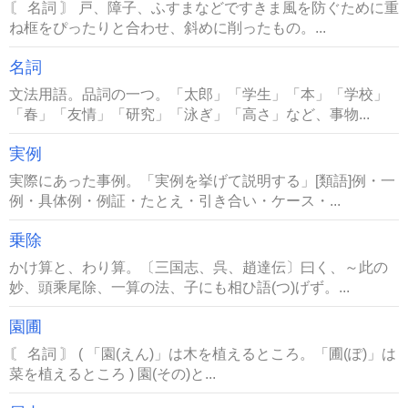
〘 名詞 〙 戸、障子、ふすまなどですきま風を防ぐために重
ね框をぴったりと合わせ、斜めに削ったもの。...
名詞
文法用語。品詞の一つ。「太郎」「学生」「本」「学校」
「春」「友情」「研究」「泳ぎ」「高さ」など、事物...
実例
実際にあった事例。「実例を挙げて説明する」[類語]例・一
例・具体例・例証・たとえ・引き合い・ケース・...
乗除
かけ算と、わり算。〔三国志、呉、趙達伝〕曰く、～此の
妙、頭乘尾除、一算の法、子にも相ひ語(つ)げず。...
園圃
〘 名詞 〙 ( 「園(えん)」は木を植えるところ。「圃(ぽ)」は
菜を植えるところ ) 園(その)と...