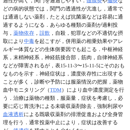
過性が高く，関門を通過しやすい．
髄膜炎
や
脳炎
な
どの病的状態では，関門の透過性が亢進し，通常で
は通過しない薬剤，たとえば抗菌薬などは容易に通
過するようになる．あらゆる種類の薬剤が過剰投
与，
薬物依存
，
誤飲
，自殺，犯罪などの不適切な摂
取により
中毒
を起こすが，併用薬の相乗効果やアレ
ルギー体質などの生体側要因でも起こる．中枢神経
系，末梢神経系，神経筋接合部，筋肉，自律神経系
などが障害されるが，表15-11-3〜15-11-5にそのおも
なものを示す．神経症状は，濃度依存性に出現する
ことが多く，診断や予防には服薬情況の把握，薬物
血中モニタリング（
TDM
）により血中濃度測定を行
う．治療は薬物の種類，服薬量，症状を考慮し，必
要に応じ胃洗浄による未吸収薬剤除去，強制利尿や
血液透析
による既吸収薬剤の排泄促進および全身管
理を行う．通常投薬中止により，症状は改善する