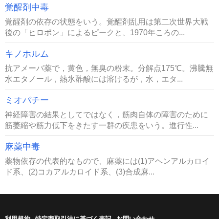
覚醒剤中毒
覚醒剤の依存の状態をいう。覚醒剤乱用は第二次世界大戦
後の「ヒロポン」によるピークと、1970年ころの...
キノホルム
抗アメーバ薬で，黄色，無臭の粉末。分解点175℃。沸騰無
水エタノール，熱氷酢酸には溶けるが，水，エタ...
ミオパチー
神経障害の結果としてではなく，筋肉自体の障害のために
筋萎縮や筋力低下をきたす一群の疾患をいう。進行性...
麻薬中毒
薬物依存の代表的なもので、麻薬には(1)アヘンアルカロイ
ド系、(2)コカアルカロイド系、(3)合成麻...
利用規約
特定商取引法に基づく表記
お問い合わせ