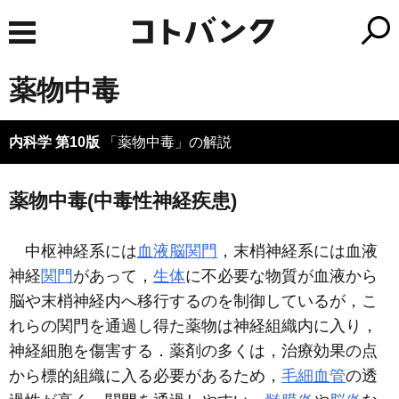
薬物中毒
内科学 第10版
「薬物中毒」の解説
薬物中毒(中毒性神経疾患)
中枢神経系には
血液脳関門
，末梢神経系には血液
神経
関門
があって，
生体
に不必要な物質が血液から
脳や末梢神経内へ移行するのを制御しているが，こ
れらの関門を通過し得た薬物は神経組織内に入り，
神経細胞を傷害する．薬剤の多くは，治療効果の点
から標的組織に入る必要があるため，
毛細血管
の透