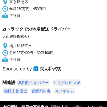
東京都 北区
年収350万円～450万円
正社員
2tトラックでの地場配送ドライバー
大西運輸株式会社
福井県 鯖江市
月給28万400円～30万400円
正社員
Sponsored by
関連語
薬剤性ミオパチー
ミオグロビン尿
四肢末梢優位
覚醒剤中毒
キノホルム