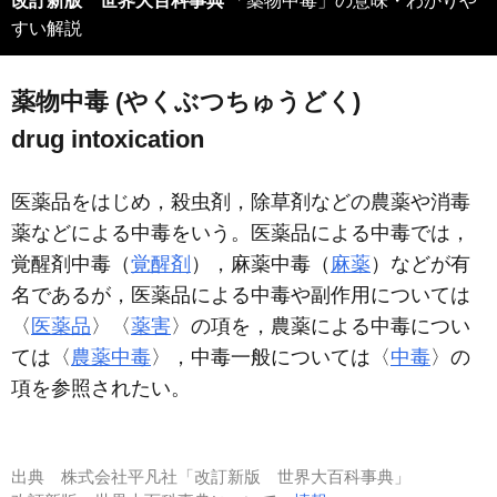
改訂新版 世界大百科事典
「薬物中毒」の意味・わかりや
すい解説
薬物中毒 (やくぶつちゅうどく)
drug intoxication
医薬品をはじめ，殺虫剤，除草剤などの農薬や消毒
薬などによる中毒をいう。医薬品による中毒では，
覚醒剤中毒（
覚醒剤
），麻薬中毒（
麻薬
）などが有
名であるが，医薬品による中毒や副作用については
〈
医薬品
〉〈
薬害
〉の項を，農薬による中毒につい
ては〈
農薬中毒
〉，中毒一般については〈
中毒
〉の
項を参照されたい。
出典
株式会社平凡社「改訂新版 世界大百科事典」