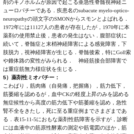
剤のキノホルムが原因で起こる亜急性脊髄視神経ニ
ューロパチーである．疾患名のsubacute myelo-optico-
neuropathyの頭文字のSMONからスモンとよばれる．
1972年には11127人の患者が存在したが，1970年に本
薬剤の使用禁止後，患者の発生はない．腹部症状に
続いて，脊髄症と末梢神経障害による感覚障害，下
肢脱力，視神経障害が生じる．脊髄後索，特にGoll索
や錐体路の変性がみられる． 神経筋接合部障害で
は重症筋無力様症状を生じる．
5）薬剤性ミオパチー：
こわばり，筋肉痛（自発痛，把握痛），筋力低下，
筋萎縮を認めるが，血中CKの軽度上昇のみを認める
無症候性から高度の筋力低下や筋萎縮を認め，急性
腎不全をきたし，死に至る重症例までさまざまであ
る．表15-11-5におもな薬剤性筋障害を示すが，診断
には血液中の筋原性酵素の測定や筋電図のほか，筋