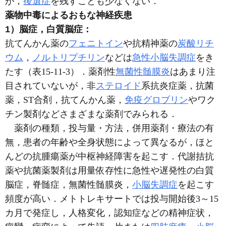
が，
後遺症
を残すことも少なくない．
薬物中毒によるおもな神経疾患
1）脳症，白質脳症：
抗てんかん薬の
フェニトイン
や抗精神薬の
炭酸リチ
ウム
，
ノルトリプチリン
などは
急性小脳失調症
をき
たす（表15-11-3）．薬剤性
無菌性髄膜炎
はあまり注
目されていないが，非
ステロイド
系抗炎症薬，抗菌
薬，ST合剤，抗てんかん薬，
免疫グロブリン
やワク
チン製剤などさまざまな薬剤でみられる．
薬剤の種類，投与量・方法，併用薬剤・療法の有
無，患者の年齢や全身状態によって異なるが，ほと
んどの抗腫瘍薬が中枢神経障害を起こす．代謝拮抗
薬や抗菌薬製剤は用量依存性に急性や遅発性の白質
脳症，脊髄症，無菌性髄膜炎，
小脳失調症
を起こす
頻度が高い．メトトレキサートでは投与開始後3～15
カ月で発症し，人格変化，認知症などの精神症状，