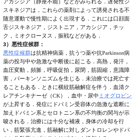
アカシジア（静座不能）などがみられる．遅発性ジ
スキネジアは，これらの薬剤によって誘発される不
随意運動で慢性期によく出現する．これには口顔面
舌ジスキネジア，ジストニア，アカシジア，チッ
ク，ミオクローヌス，振戦などがある．
3）悪性症候群：
悪性症候群
は抗精神病薬，抗うつ薬や抗Parkinson病
薬の投与中や急激な中断後に起こる．高熱，発汗，
血圧変動，頻脈，呼吸促拍，尿閉，筋固縮，意識障
害，パーキンソニズムを生じる．未治療では死亡す
ることもある．ときに横紋筋融解症を伴う．血清ク
レアチンキナーゼ（CK），血中・尿中
ミオグロビン
が上昇する．発症にドパミン受容体の急激な遮断に
加えドパミン系とセロトニン系の不均衡の関与が示
唆される．治療には十分な補液，身体の冷却を行
い，筋緊張亢進，筋融解に対しダントロレンやドパ