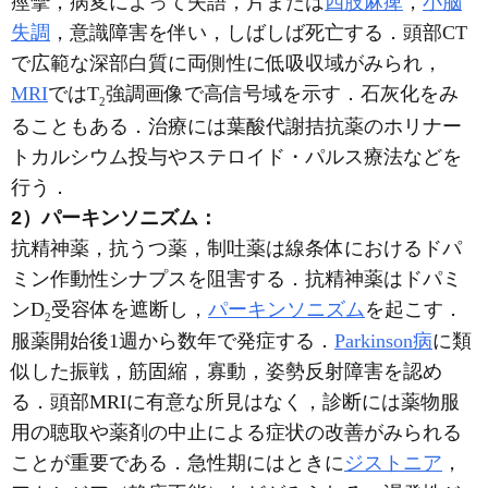
痙攣，病変によって失語，片または
四肢麻痺
，
小脳
失調
，意識障害を伴い，しばしば死亡する．頭部CT
で広範な深部白質に両側性に低吸収域がみられ，
MRI
ではT
強調画像で高信号域を示す．石灰化をみ
2
ることもある．治療には葉酸代謝拮抗薬のホリナー
トカルシウム投与やステロイド・パルス療法などを
行う．
2）パーキンソニズム：
抗精神薬，抗うつ薬，制吐薬は線条体におけるドパ
ミン作動性シナプスを阻害する．抗精神薬はドパミ
ンD
受容体を遮断し，
パーキンソニズム
を起こす．
2
服薬開始後1週から数年で発症する．
Parkinson病
に類
似した振戦，筋固縮，寡動，姿勢反射障害を認め
る．頭部MRIに有意な所見はなく，診断には薬物服
用の聴取や薬剤の中止による症状の改善がみられる
ことが重要である．急性期にはときに
ジストニア
，