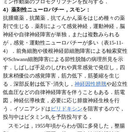
ミン作動薬のブロモクリプチンを投与する．
4）薬剤性ニューロパチー，スモン：
抗腫瘍薬，抗菌薬，抗てんかん薬をはじめ種々の薬
剤で生じる．薬剤によって感覚神経，運動神経，脳
神経や自律神経障害が単独，または複数みられる
が，感覚・運動性ニューロパチーが多い（表15-11-
4）．前角細胞や後根神経節細胞障害による軸索変性
やSchwann細胞障害による節性脱髄の病理所見を示
す．しばしば手足のしびれや異常感覚で発症し，四
肢末梢優位の感覚障害，筋力低下，筋萎縮を生じ
る．深部反射は低下･消失し，
神経因性膀胱
や起立性
低血圧などの自律神経障害を伴うこともある．筋電
図，神経伝導検査，必要に応じ腓腹神経生検を行
う．イソニアシドは
ピリドキシン
を阻害するので，
投与中はビタミンB
を予防投与する．
6
スモンは，1955年頃からわが国に多発した，整腸