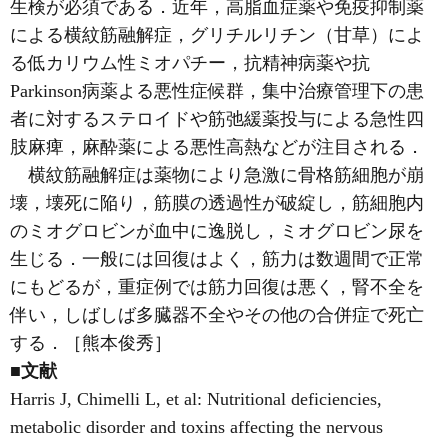
生検が必須である．近年，高脂血症薬や免疫抑制薬
による横紋筋融解症，グリチルリチン（甘草）によ
る低カリウム性ミオパチー，抗精神病薬や抗
Parkinson病薬よる悪性症候群，集中治療管理下の患
者に対するステロイドや筋弛緩薬投与による急性四
肢麻痺，麻酔薬による悪性高熱などが注目される．
横紋筋融解症は薬物により急激に骨格筋細胞が崩
壊，壊死に陥り，筋膜の透過性が破綻し，筋細胞内
のミオグロビンが血中に逸脱し，ミオグロビン尿を
生じる．一般には回復はよく，筋力は数週間で正常
にもどるが，重症例では筋力回復は悪く，腎不全を
伴い，しばしば多臓器不全やその他の合併症で死亡
する．［熊本俊秀］
■文献
Harris J, Chimelli L, et al: Nutritional deficiencies,
metabolic disorder and toxins affecting the nervous