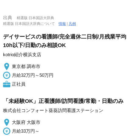
出典
精選版 日本国語大辞典
精選版 日本国語大辞典について
情報
|
凡例
デイサービスの看護師/完全週休二日制/月残業平均
10h以下/日勤のみ相談OK
kotrio紹介横浜支店
東京都 調布市
月給32万円～50万円
正社員
「未経験OK」正看護師/訪問看護/常勤・日勤のみ
株式会社コンフォート葵葵訪問看護ステーション
大阪府 大阪市
月給33万円～