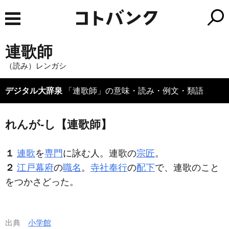
連歌師
（読み）レンガシ
デジタル大辞泉
「連歌師」の意味・読み・例文・類語
れんが‐し【連歌師】
１
連歌
を
専門
に詠む人。連歌の
宗匠
。
２
江戸幕府
の
職名
。
寺社奉行
の
配下
で、連歌のこと
をつかさどった。
出典
小学館