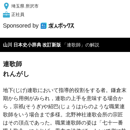
埼玉県 所沢市
正社員
Sponsored by
山川 日本史小辞典 改訂新版
「連歌師」の解説
連歌師
れんがし
地下(じげ)連歌において指導的役割をする者。鎌倉末
期から用例がみられ，連歌の上手を意味する場合か
ら，宗祇(そうぎ)や紹巴(じょうは)らのような職業連
歌師をいう場合まで多様。北野神社連歌会所の宗匠
はその頂点であった。職業連歌師の姿は「七十一番