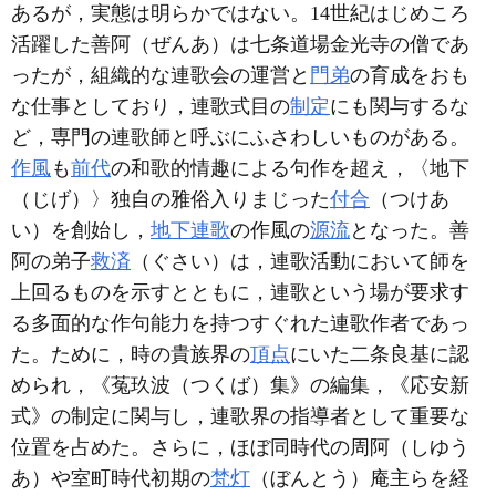
あるが，実態は明らかではない。14世紀はじめころ
活躍した善阿（ぜんあ）は七条道場金光寺の僧であ
ったが，組織的な連歌会の運営と
門弟
の育成をおも
な仕事としており，連歌式目の
制定
にも関与するな
ど，専門の連歌師と呼ぶにふさわしいものがある。
作風
も
前代
の和歌的情趣による句作を超え，〈地下
（じげ）〉独自の雅俗入りまじった
付合
（つけあ
い）を創始し，
地下連歌
の作風の
源流
となった。善
阿の弟子
救済
（ぐさい）は，連歌活動において師を
上回るものを示すとともに，連歌という場が要求す
る多面的な作句能力を持つすぐれた連歌作者であっ
た。ために，時の貴族界の
頂点
にいた二条良基に認
められ，《菟玖波（つくば）集》の編集，《応安新
式》の制定に関与し，連歌界の指導者として重要な
位置を占めた。さらに，ほぼ同時代の周阿（しゆう
あ）や室町時代初期の
梵灯
（ぼんとう）庵主らを経