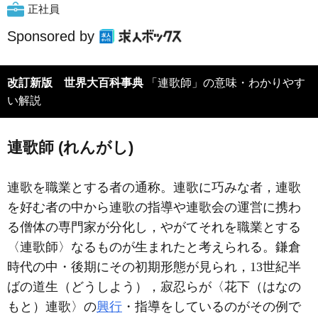
正社員
Sponsored by
改訂新版 世界大百科事典
「連歌師」の意味・わかりやす
い解説
連歌師 (れんがし)
連歌を職業とする者の通称。連歌に巧みな者，連歌
を好む者の中から連歌の指導や連歌会の運営に携わ
る僧体の専門家が分化し，やがてそれを職業とする
〈連歌師〉なるものが生まれたと考えられる。鎌倉
時代の中・後期にその初期形態が見られ，13世紀半
ばの道生（どうしよう），寂忍らが〈花下（はなの
もと）連歌〉の
興行
・指導をしているのがその例で