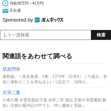
月給30万円～41万円
正社員
Sponsored by
関連語をあわせて調べる
筑波問答
連歌論。二条良基著。1巻。1372年（応安5）ごろ成立。老
翁に連歌のことを尋ねるという設定で，当時の...
京羽二重
六巻六冊 水雲堂孤松子著 貞享二年 地誌 京都大学図書館 数
多い京都の案内記の中でも、特に趣味と実益...