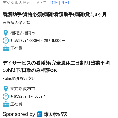
デジタル大辞泉について
情報
|
凡例
看護助手/資格必須/病院/看護助手/病院/賞与4ヶ月
医療法人楽天堂
福岡県 福岡市
月給19万4,000円～29万6,000円
正社員
デイサービスの看護師/完全週休二日制/月残業平均
10h以下/日勤のみ相談OK
kotrio紹介横浜支店
東京都 調布市
月給32万円～50万円
正社員
Sponsored by