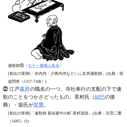
連歌師
①
〈
七十一番職人歌合
〉
[初出の実例]「弁内侍・少将内侍などいふ女房連歌師」(出典：筑
波問答（1357‐72頃）)
②
江戸
幕府
の職名の一つ。寺社奉行の支配の下で連
歌のことをつかさどったもの。里村氏（
紹巴
の後
裔）・坂氏が
世襲
。
[初出の実例]「連歌師 新在家中の町 里村昌陸」(出典：京羽二重
（1685）六)