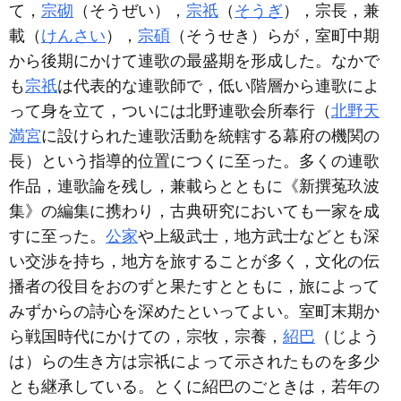
て，
宗砌
（そうぜい），
宗祇
（
そうぎ
），宗長，兼
載（
けんさい
），
宗碩
（そうせき）らが，室町中期
から後期にかけて連歌の最盛期を形成した。なかで
も
宗祇
は代表的な連歌師で，低い階層から連歌によ
って身を立て，ついには北野連歌会所奉行（
北野天
満宮
に設けられた連歌活動を統轄する幕府の機関の
長）という指導的位置につくに至った。多くの連歌
作品，連歌論を残し，兼載らとともに《新撰菟玖波
集》の編集に携わり，古典研究においても一家を成
すに至った。
公家
や上級武士，地方武士などとも深
い交渉を持ち，地方を旅することが多く，文化の伝
播者の役目をおのずと果たすとともに，旅によって
みずからの詩心を深めたといってよい。室町末期か
ら戦国時代にかけての，宗牧，宗養，
紹巴
（じよう
は）らの生き方は宗祇によって示されたものを多少
とも継承している。とくに紹巴のごときは，若年の