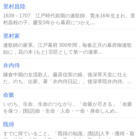
里村昌陸
1639－1707 江戸時代前期の連歌師。寛永16年生まれ。里
村昌程の子。慶安3年から幕府につかえ,...
里村家
連歌師の家系。江戸幕府 300年間，毎春正月の幕府御連歌
始に，花の本 (もと) 宗匠として第一の連衆...
弁内侍
鎌倉中期の女流歌人。藤原信実の娘。後深草天皇に仕え
た。のち、出家。著「弁内侍日記」。後深草院弁内侍。...
命脈
いのち。生命。生命のつながり。「命脈が尽きる」「命脈
を保つ」[類語]命・生命・人命・一命・身命しんめ...
既得
すでに得ていること。「既得の知識」[類語]入手・獲得・取