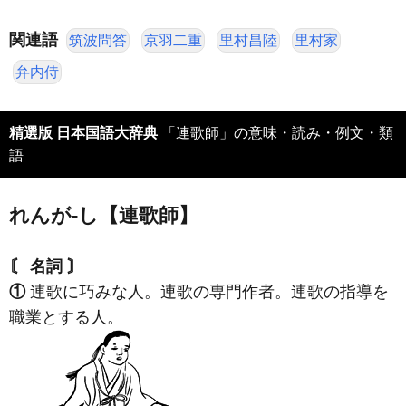
関連語
筑波問答
京羽二重
里村昌陸
里村家
弁内侍
精選版 日本国語大辞典
「連歌師」の意味・読み・例文・類
語
れんが‐し【連歌師】
〘 名詞 〙
①
連歌に巧みな人。連歌の専門作者。連歌の指導を
職業とする人。