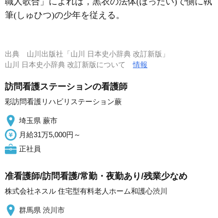
職人歌合」によれば，黒衣の法体(ほったい)で側に執
筆(しゅひつ)の少年を従える。
出典
山川出版社「山川 日本史小辞典 改訂新版」
山川 日本史小辞典 改訂新版について
情報
訪問看護ステーションの看護師
彩訪問看護リハビリステーション蕨
埼玉県 蕨市
月給31万5,000円～
正社員
准看護師/訪問看護/常勤・夜勤あり/残業少なめ
株式会社ネスル 住宅型有料老人ホーム和護心渋川
群馬県 渋川市