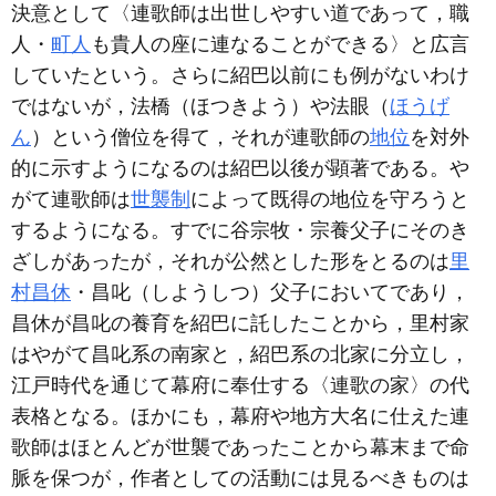
決意として〈連歌師は出世しやすい道であって，職
人・
町人
も貴人の座に連なることができる〉と広言
していたという。さらに紹巴以前にも例がないわけ
ではないが，法橋（ほつきよう）や法眼（
ほうげ
ん
）という僧位を得て，それが連歌師の
地位
を対外
的に示すようになるのは紹巴以後が顕著である。や
がて連歌師は
世襲制
によって既得の地位を守ろうと
するようになる。すでに谷宗牧・宗養父子にそのき
ざしがあったが，それが公然とした形をとるのは
里
村昌休
・昌叱（しようしつ）父子においてであり，
昌休が昌叱の養育を紹巴に託したことから，里村家
はやがて昌叱系の南家と，紹巴系の北家に分立し，
江戸時代を通じて幕府に奉仕する〈連歌の家〉の代
表格となる。ほかにも，幕府や地方大名に仕えた連
歌師はほとんどが世襲であったことから幕末まで命
脈を保つが，作者としての活動には見るべきものは