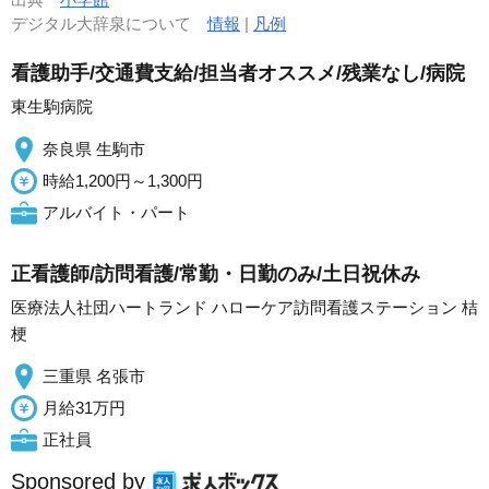
デジタル大辞泉について
情報
|
凡例
看護助手/交通費支給/担当者オススメ/残業なし/病院
東生駒病院
奈良県 生駒市
時給1,200円～1,300円
アルバイト・パート
正看護師/訪問看護/常勤・日勤のみ/土日祝休み
医療法人社団ハートランド ハローケア訪問看護ステーション 桔
梗
三重県 名張市
月給31万円
正社員
Sponsored by