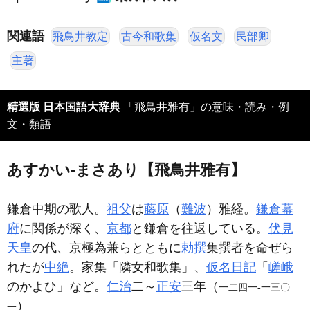
関連語
飛鳥井教定
古今和歌集
仮名文
民部卿
主著
精選版 日本国語大辞典
「飛鳥井雅有」の意味・読み・例
文・類語
あすかい‐まさあり【飛鳥井雅有】
鎌倉中期の歌人。
祖父
は
藤原
（
難波
）雅経。
鎌倉幕
府
に関係が深く、
京都
と鎌倉を往返している。
伏見
天皇
の代、京極為兼らとともに
勅撰
集撰者を命ぜら
れたが
中絶
。家集「隣女和歌集」、
仮名日記
「
嵯峨
のかよひ」など。
仁治
二～
正安
三年（
一二四一‐一三〇
）
一