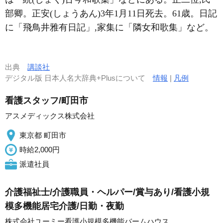
部卿。正安(しょうあん)3年1月11日死去。61歳。日記
に「飛鳥井雅有日記」,家集に「隣女和歌集」など。
出典
講談社
デジタル版 日本人名大辞典+Plusについて
情報
|
凡例
看護スタッフ/町田市
アスメディックス株式会社
東京都 町田市
時給2,000円
派遣社員
介護福祉士/介護職員・ヘルパー/賞与あり/看護小規
模多機能居宅介護/日勤・夜勤
株式会社ユーミー看護小規模多機能バームハウス