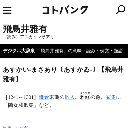
飛鳥井雅有
（読み）アスカイマサアリ
デジタル大辞泉
「飛鳥井雅有」の意味・読み・例文・類語
あすかい‐まさあり〔あすかゐ‐〕【飛鳥井
雅有】
まさつね
［1241～1301］
鎌倉
末期の
歌人
。
雅経
の孫。
家集
に
「隣女和歌集」など。
出典
小学館