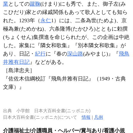
業
としての
蹴鞠
(けまり)にも秀で、また、御子左(み
こひだり)家との縁戚関係もあって歌人としても知ら
れた。1293年（
永仁
1）には、二条為世(ためよ)、京
極為兼(ためかね)、六条隆博(たかひろ)とともに勅撰
(ちょくせん)集撰進を命じられたが、この企画は中絶
した。家集に『隣女和歌集』『別本隣女和歌集』が
あり、日記・
紀行
に『春の
深山路
(みやまじ)』『
飛鳥
井雅有日記
』などがある。
［島津忠夫］
『佐佐木信綱校訂『飛鳥井雅有日記』（1949・古典
文庫）』
出典
小学館 日本大百科全書(ニッポニカ)
日本大百科全書(ニッポニカ)について
情報
|
凡例
介護福祉士/介護職員・ヘルパー/賞与あり/看護小規