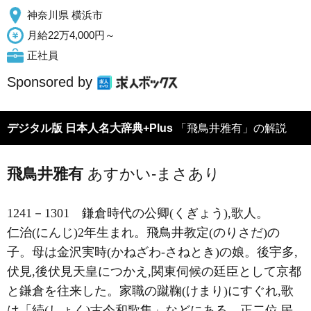
神奈川県 横浜市
月給22万4,000円～
正社員
Sponsored by
デジタル版 日本人名大辞典+Plus
「飛鳥井雅有」の解説
飛鳥井雅有
あすかい-まさあり
1241－1301
鎌倉時代の公卿(くぎょう),歌人。
仁治(にんじ)2年生まれ。飛鳥井教定(のりさだ)の
子。母は金沢実時(かねざわ-さねとき)の娘。後宇多,
伏見,後伏見天皇につかえ,関東伺候の廷臣として京都
と鎌倉を往来した。家職の蹴鞠(けまり)にすぐれ,歌
は「続(しょく)古今和歌集」などにある。正二位,民