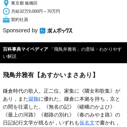
東京都 板橋区
月給32万9,000円～70万円
契約社員
Sponsored by
百科事典マイペディア
「飛鳥井雅有」の意味・わかりやす
い解説
飛鳥井雅有【あすかいまさあり】
鎌倉時代の歌人。正二位。家集に《隣女和歌集》が
あり，また
蹴鞠
に優れた。鎌倉に本拠を持ち，京と
の間を往還した。《無名の記》《嵯峨のかよひ》
《最上の河路》《都路の別れ》《春のみやま路》の
日記紀行文学が残るが，いずれも
仮名文
で書かれ，