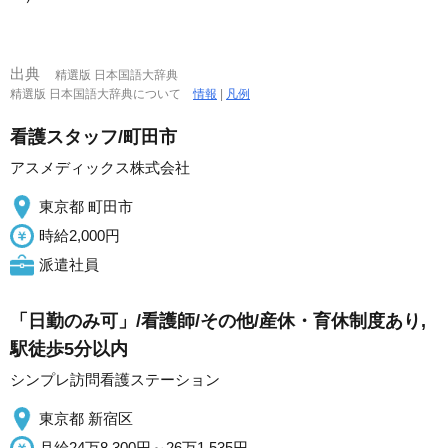
出典
精選版 日本国語大辞典
精選版 日本国語大辞典について
情報
|
凡例
看護スタッフ/町田市
アスメディックス株式会社
東京都 町田市
時給2,000円
派遣社員
「日勤のみ可」/看護師/その他/産休・育休制度あり,
駅徒歩5分以内
シンプレ訪問看護ステーション
東京都 新宿区
月給24万8,300円～26万1,535円