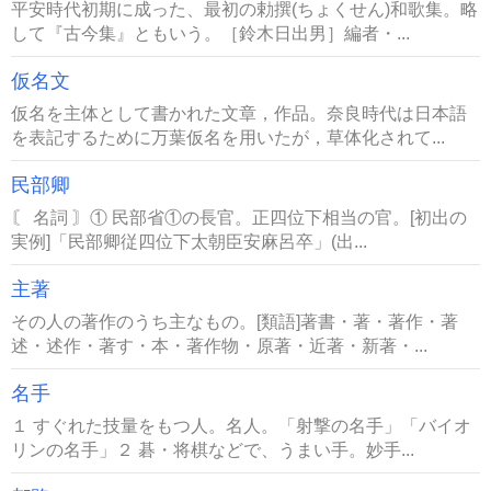
平安時代初期に成った、最初の勅撰(ちょくせん)和歌集。略
して『古今集』ともいう。［鈴木日出男］編者・...
仮名文
仮名を主体として書かれた文章，作品。奈良時代は日本語
を表記するために万葉仮名を用いたが，草体化されて...
民部卿
〘 名詞 〙① 民部省①の長官。正四位下相当の官。[初出の
実例]「民部卿従四位下太朝臣安麻呂卒」(出...
主著
その人の著作のうち主なもの。[類語]著書・著・著作・著
述・述作・著す・本・著作物・原著・近著・新著・...
名手
１ すぐれた技量をもつ人。名人。「射撃の名手」「バイオ
リンの名手」２ 碁・将棋などで、うまい手。妙手...