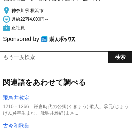
神奈川県 横浜市
月給22万4,000円～
正社員
Sponsored by
関連語をあわせて調べる
飛鳥井教定
1210－1266 鎌倉時代の公卿(くぎょう),歌人。承元(じょう
げん)4年生まれ。飛鳥井雅経(まさ...
古今和歌集