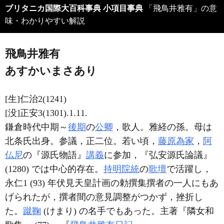
ブリタニカ国際大百科事典 小項目事典
「飛鳥井雅有」の意
味・わかりやすい解説
飛鳥井雅有
あすかいまさあり
[生]仁治2(1241)
[没]正安3(1301).1.11.
鎌倉時代中期～
後期
の
公卿
，歌人。雅経の孫。母は
北条氏出身。参議，正二位。若い頃，
藤原為家
，
阿
仏尼
の『源氏物語』
講義
に参加，『弘安源氏論議』
(1280) では中心的存在。
持明院統
の
歌壇
で活躍し，
永仁1 (93) 年伏見天皇計画の勅撰集撰者の一人にもあ
げられたが，撰者間の意見調整がつかず，挫折し
た。
蹴鞠
(けまり) の名手でもあった。主著『隣女和