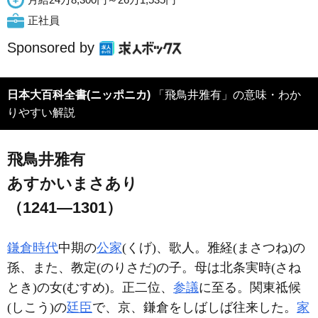
正社員
Sponsored by
日本大百科全書(ニッポニカ)
「飛鳥井雅有」の意味・わか
りやすい解説
飛鳥井雅有
あすかいまさあり
（1241―1301）
鎌倉時代
中期の
公家
(くげ)、歌人。雅経(まさつね)の
孫、また、教定(のりさだ)の子。母は北条実時(さね
とき)の女(むすめ)。正二位、
参議
に至る。関東祗候
(しこう)の
廷臣
で、京、鎌倉をしばしば往来した。
家