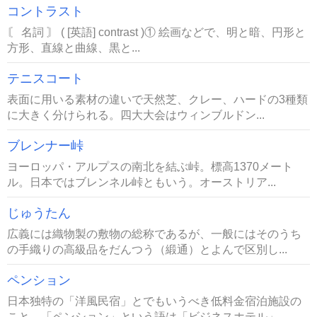
コントラスト
〘 名詞 〙 ( [英語] contrast )① 絵画などで、明と暗、円形と
方形、直線と曲線、黒と...
テニスコート
表面に用いる素材の違いで天然芝、クレー、ハードの3種類
に大きく分けられる。四大大会はウィンブルドン...
ブレンナー峠
ヨーロッパ・アルプスの南北を結ぶ峠。標高1370メート
ル。日本ではブレンネル峠ともいう。オーストリア...
じゅうたん
広義には織物製の敷物の総称であるが、一般にはそのうち
の手織りの高級品をだんつう（緞通）とよんで区別し...
ペンション
日本独特の「洋風民宿」とでもいうべき低料金宿泊施設の
こと。「ペンション」という語は「ビジネスホテル」...