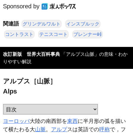
Sponsored by
関連語
グリンデルワルト
インスブルック
コントラスト
テニスコート
ブレンナー峠
改訂新版 世界大百科事典
「アルプス山脈」の意味・わか
りやすい解説
アルプス［山脈］
Alps
ヨーロッパ
大陸の南西部を
東西
に半月形の弧を描い
て横たわる大
山脈
。
アルプ
スは英語での
呼称
で，フ