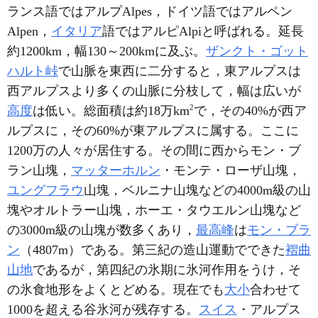
ランス語ではアルプAlpes，ドイツ語ではアルペン
Alpen，
イタリア
語ではアルピAlpiと呼ばれる。延長
約1200km，幅130～200kmに及ぶ。
ザンクト・ゴット
ハルト峠
で山脈を東西に二分すると，東アルプスは
西アルプスより多くの山脈に分枝して，幅は広いが
2
高度
は低い。総面積は約18万km
で，その40%が西ア
ルプスに，その60%が東アルプスに属する。ここに
1200万の人々が居住する。その間に西からモン・ブ
ラン山塊，
マッターホルン
・モンテ・ローザ山塊，
ユングフラウ
山塊，ベルニナ山塊などの4000m級の山
塊やオルトラー山塊，ホーエ・タウエルン山塊など
の3000m級の山塊が数多くあり，
最高峰
は
モン・ブラ
ン
（4807m）である。第三紀の造山運動でできた
褶曲
山地
であるが，第四紀の氷期に氷河作用をうけ，そ
の氷食地形をよくとどめる。現在でも
大小
合わせて
1000を超える谷氷河が残存する。
スイス
・アルプス