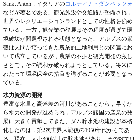
Sankt Anton，イタリアの
コルティナ・ダンペッツォ
などが著名である。観光施設や交通路が整備され，
世界のレクリエーションランドとしての性格を強め
ている。一方，観光業の発展はその程度が過ぎて環
境破壊が問題視される状態となった。アルプスの景
観は人間が培ってきた農業的土地利用との関連にお
いて成立しているが，農業の不振と観光開発の激し
さとで，その調和が破られようとしている。将来に
わたって環境保全の措置を講ずることが必要となっ
ている。
水力資源の開発
豊富な水量と高落差の河川があることから，早くか
ら水力の開発が進められ，アルプス諸国の産業の発
展に大きく貢献してきた。ダム貯水池の建設が本格
化したのは，第2次世界大戦後の1950年代からであ
る。現在，大小300以上の貯水池があり，その数では