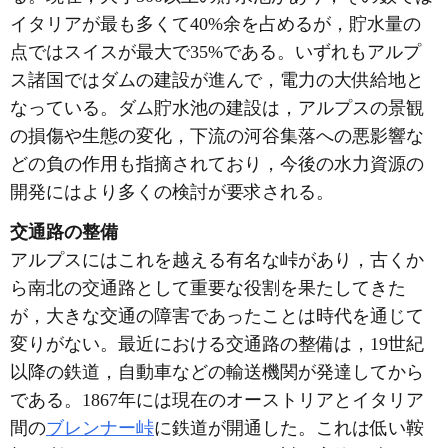
イタリアが最も多くて40%余を占めるが，貯水量の
点ではスイスが最大で35%である。いずれもアルプ
ス諸国ではダムの建設が進んで，電力の大供給地と
なっている。ダム貯水池の建設は，アルプスの景観
の損傷や生態の変化，下流の河谷集落への悪影響な
どの負の作用も指摘されており，今後の水力資源の
開発にはより多くの検討が要求される。
交通路の整備
アルプスにはこれを越える有名な峠があり，古くか
ら南北の交通路として重要な役割を果たしてきた
が，大きな交通の障害であったことは時代を通じて
変りがない。最近における交通路の整備は，19世紀
以降の鉄道，自動車などの輸送機関が発達してから
である。1867年には現在のオーストリアとイタリア
間の
ブレンナー峠
に鉄道が開通した。これは低い鞍