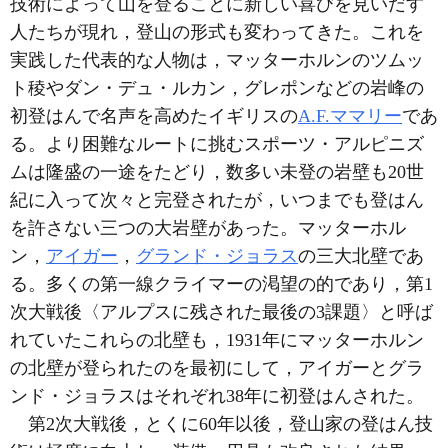
技術によって山を登ることに新しい喜びを見いだす
人たちが現れ，登山の形式も変わってきた。これを
実践した代表的な人物は，マッターホルンのツムッ
ト稜やダン・デュ・ルカン，グレポンなどの岩峰の
初登はんで名声を高めたイギリスの
A.F.ママリー
であ
る。より困難なルートに挑むスポーツ・アルピニズ
ムは隆盛の一途をたどり，数多い未登の岩壁も20世
紀に入って次々と完登されたが，いつまでも登はん
を許さない三つの大岩壁があった。マッターホル
ン，
アイガー
，
グランド・ジョラス
の三大北壁であ
る。多くの第一線クライマーの渇望の的であり，第1
次大戦後〈アルプスに残された最後の3課題〉と呼ば
れていたこれらの北壁も，1931年にマッターホルン
の北壁が登られたのを最初にして，アイガーとグラ
ンド・ジョラスはそれぞれ38年に初登はんされた。
第2次大戦後，とくに60年以後，登山家の登はん技