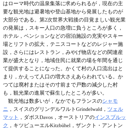
はローマ時代の温泉集落に求められるが，現在の主
要な観光地は避暑地や登山基地から発展したものが
大部分である。第2次世界大戦後の目覚ましい観光業
の発展は，スキー人口の急増に負うところが多く，
ホテル，ペンションなどの宿泊施設の充実やスキー
場とリフトの拡大，テニスコートなどのレジャー施
設，さらにはレストラン，みやげ物店などの関連産
業が盛大となり，地域住民に就業の場を年間を通じ
て提供することになった。かくて村の人口流出はと
まり，かえって人口の増大さえあらわれている。か
つては廃村またはその寸前まで戸数の減少した村
も，観光業の進展で蘇生したところが多い。
観光地は数多いが，なかでもフランスの
シャモ
ニ
，スイスのグリンデルワルトGrindelwald，
ツェル
マット
，ダボスDavos，オーストリアの
インスブルッ
ク
，キツビューエルKitzbühel，ザンクト・アントン