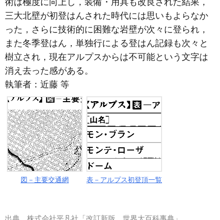
術は極度に向上し，装備・用具も改良された結果，
三大北壁が初登はんされた時代には思いもよらなか
った，さらに技術的に困難な岩壁が次々に登られ，
また冬季登はん，単独行による登はん記録も次々と
樹立され，現在アルプスからは不可能という文字は
消え去った感がある。
執筆者：
近藤 等
図－主要交通網
表－アルプス初登頂一覧
出典
株式会社平凡社「改訂新版 世界大百科事典」