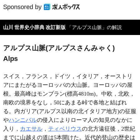
Sponsored by
山川 世界史小辞典 改訂新版
「アルプス山脈」の解説
アルプス山脈(アルプスさんみゃく)
Alps
スイス，フランス，ドイツ，イタリア，オーストリ
アにまたがるヨーロッパの大山脈。ヨーロッパの屋
根。最高峰はモンブラン(標高4810m)。中欧，北欧，
南欧の境界をなし，50にあまる峠で各地と結ばれ
る。内ガリア(アルプス以南の北イタリア地方)の征服
や
ハンニバル
の侵入によりローマ人の知見のなかに
入り，
カエサル
，
ティベリウス
の北方遠征後，2世紀
までに山越えの道は5本開けた。近代的登山の歴史は