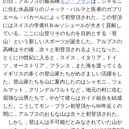
の日，アルプスの最高峰
モン・ブラン
は，シャモニ
に住む水晶採りのジャック・バルマと医者のガブリ
エール・パカールによって初登頂された。この登頂
にはスイスの学者H.B.deソシュールが大きく貢献し
ている。ここに山登りそのものを目的とする〈登
山〉という新しいスポーツが誕生した。アルプスの
高峰はその後，次々と初登頂されるようになった。
とくに19世紀に入ると，スイス，イタリア，ドイ
ツ，オーストリア，フランス，また海を渡ってくる
イギリスの多くの登山家たちがめざましい活躍をし
た。登山家たちを山に案内したのはシャモニ，ツェ
ルマット，グリンデルワルトなど，地元の村に住む
屈強な山男たちで，やがて彼らはガイド組合を結成
した。こうしてモン・ブラン初登頂から80年近くの
間に，アルプスのおもな山は次々と初登頂された。
しかし，登はんは不可能だとみなされていた山が