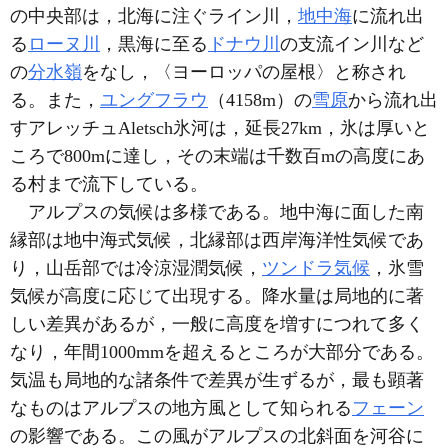
の中央部は，北海に注ぐライン川，
地中海
に流れ出
る
ローヌ川
，黒海に至る
ドナウ川
の支流イン川など
の
分水嶺
をなし，〈ヨーロッパの屋根〉と称され
る。また，
ユングフラウ
（4158m）の
雪原
から流れ出
すアレッチュAletsch氷河は，延長27km，氷は厚いと
ころで800mに達し，その末端は千数百mの高度にあ
る村まで流下している。
アルプスの気候は多様である。地中海に面した南
縁部は地中海式気候，北縁部は西岸海洋性気候であ
り，山岳部では冷涼湿潤気候，
ツンドラ気候
，氷雪
気候が高度に応じて出現する。降水量は局地的に著
しい差異があるが，一般に高度を増すにつれて多く
なり，年間1000mmを超えるところが大部分である。
気温も局地的な諸条件で差異が生ずるが，最も顕著
なものはアルプスの地方風として知られる
フェーン
の影響である。この風がアルプスの北斜面を河谷に