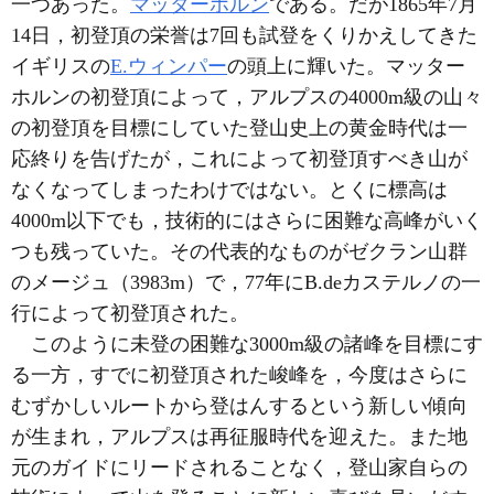
一つあった。
マッターホルン
である。だが1865年7月
14日，初登頂の栄誉は7回も試登をくりかえしてきた
イギリスの
E.ウィンパー
の頭上に輝いた。マッター
ホルンの初登頂によって，アルプスの4000m級の山々
の初登頂を目標にしていた登山史上の黄金時代は一
応終りを告げたが，これによって初登頂すべき山が
なくなってしまったわけではない。とくに標高は
4000m以下でも，技術的にはさらに困難な高峰がいく
つも残っていた。その代表的なものがゼクラン山群
のメージュ（3983m）で，77年にB.deカステルノの一
行によって初登頂された。
このように未登の困難な3000m級の諸峰を目標にす
る一方，すでに初登頂された峻峰を，今度はさらに
むずかしいルートから登はんするという新しい傾向
が生まれ，アルプスは再征服時代を迎えた。また地
元のガイドにリードされることなく，登山家自らの