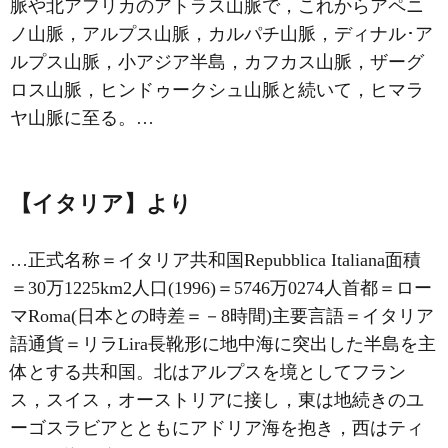
脈や北アフリカのアトラス山脈で，これからアペニ
ノ山脈，アルプス山脈，カルパチ山脈，ディナル･ア
ルプス山脈，小アジア半島，カフカス山脈，ザーグ
ロス山脈，ヒンドゥークシュ山脈と続いて，ヒマラ
ヤ山脈に至る。…
【イタリア】より
…正式名称＝イタリア共和国Repubblica Italiana面積
＝30万1225km2人口(1996)＝5746万0274人首都＝ロー
マRoma(日本との時差＝－8時間)主要言語＝イタリア
語通貨＝リラLira長靴形に地中海に突出した半島を主
体とする共和国。北はアルプスを境としてフラン
ス，スイス，オーストリアに接し，東は地続きのユ
ーゴスラビアとともにアドリア海を抱き，西はティ