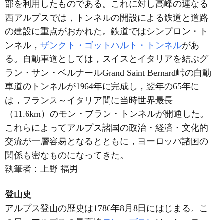
部を利用したものである。これに対し高峰の連なる
西アルプスでは，トンネルの開設による鉄道と道路
の建設に重点がおかれた。鉄道ではシンプロン・ト
ンネル，
ザンクト・ゴットハルト・トンネル
があ
る。自動車道としては，スイスとイタリアを結ぶグ
ラン・サン・ベルナールGrand Saint Bernard峠の自動
車道のトンネルが1964年に完成し，翌年の65年に
は，フランス～イタリア間に当時世界最長
（11.6km）のモン・ブラン・トンネルが開通した。
これらによってアルプス諸国の政治・経済・文化的
交流が一層容易となるとともに，ヨーロッパ諸国の
関係も密なものになってきた。
執筆者：
上野 福男
登山史
アルプス登山の歴史は1786年8月8日にはじまる。こ