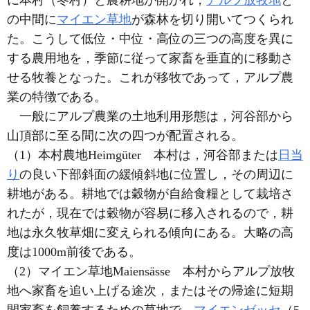
の中間に
マイエン草地
が森林を切り開いてつくられ
た。こうして低位・中位・高位の三つの高度を異に
する農用地を，季節に従って家畜を垂直的に移動さ
せる牧養となった。これが移牧であって，アルプ農
業の特徴である。
一般にアルプ農業の土地利用形態は，河谷部から
山頂部に至る間に次の四つが配置される。
（1）本村農地Heimgüter 本村は，河谷部または
日当
り
の良い下部斜面の緩傾斜地に位置し，その周辺に
耕地がある。耕地では穀物が自給食糧として栽培さ
れたが，現在では穀物が容易に移入されるので，耕
地は永久牧草畑に変えられる傾向にある。大略の高
度は1000m前後である。
（2）マイエン草地Maiensässe 本村からアルプ放牧
地へ家畜を追い上げる途次，またはその帰途に短期
間家畜を飼養するための草地で，
マイエンゼッセ
（5