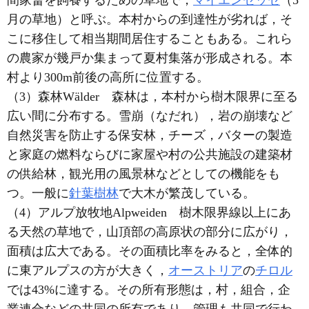
月の草地）と呼ぶ。本村からの到達性が劣れば，そ
こに移住して相当期間居住することもある。これら
の農家が幾戸か集まって夏村集落が形成される。本
村より300m前後の高所に位置する。
（3）森林Wälder 森林は，本村から樹木限界に至る
広い間に分布する。雪崩（なだれ），岩の崩壊など
自然災害を防止する保安林，チーズ，バターの製造
と家庭の燃料ならびに家屋や村の公共施設の建築材
の供給林，観光用の風景林などとしての機能をも
つ。一般に
針葉樹林
で大木が繁茂している。
（4）アルプ放牧地Alpweiden 樹木限界線以上にあ
る天然の草地で，山頂部の高原状の部分に広がり，
面積は広大である。その面積比率をみると，全体的
に東アルプスの方が大きく，
オーストリア
の
チロル
では43%に達する。その所有形態は，村，組合，企
業連合などの共同の所有であり，管理も共同で行わ