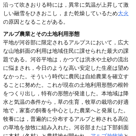
沿って吹きおりる時には，異常に気温が上昇して激
しい融雪をひきおこし，また乾燥しているため
大火
の原因となることがある。
アルプ農業とその土地利用形態
平地が河谷部に限定されるアルプスにおいて，広大
な山地斜面の利用は地域住民に課せられた最大の課
題である。河谷平地は，かつては洪水や土砂の流出
に悩まされ，今日のような高い安定した生産は望め
なかった。そういう時代に農民は自給農業を確立す
ることに努めた。これが現在の土地利用形態の根幹
をつくり出し，特有の形態が発達した。本地域は降
水と気温の条件から，草の生育，牧草の栽培の好適
地で，家畜の飼養を中心とした農業へと発展した。
牧養には，普遍的に分布するアルプと称される高位
の草地を放牧に組み入れた。河谷部または下部斜面
に本村（冬村）と農耕地が開かれ，
アルプ放牧地
と