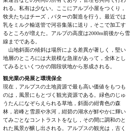
れる。私有は少ない。ここにアルプ小屋をつくり，
牧夫たちはチーズ，バターの製造を行う。最近では
乳をミルク輸送管で河谷集落に送り，そこで加工す
るところが増えた。アルプの高度は2000m前後から雪
線までである。
山地斜面の傾斜は場所による差異が著しく，堅い
地層のところには大規模な急崖があって，全体とし
てみるといくつかの階段状地から形成される。
観光業の発展と環境保全
現在，アルプスの土地資源で最も高い価値をもつも
のは，風景にもとづく観光資源である。緑色のじゅ
うたんになぞらえられる草地，斜面の紺青色の森
林，岩峰と雪原や氷河，紺碧の湖水が鮮やかに輝い
てみごとなコントラストをなし，その間に調和のと
れた風景が醸し出される。アルプスの観光は，古く