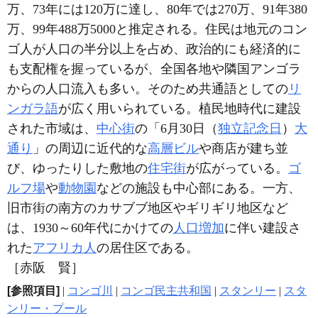
万、73年には120万に達し、80年では270万、91年380
万、99年488万5000と推定される。住民は地元のコン
ゴ人が人口の半分以上を占め、政治的にも経済的に
も支配権を握っているが、全国各地や隣国アンゴラ
からの人口流入も多い。そのため共通語としての
リ
ンガラ語
が広く用いられている。植民地時代に建設
された市域は、
中心街
の「6月30日（
独立記念日
）
大
通り
」の周辺に近代的な
高層ビル
や商店が建ち並
び、ゆったりした敷地の
住宅街
が広がっている。
ゴ
ルフ場
や
動物園
などの施設も中心部にある。一方、
旧市街の南方のカサブブ地区やギリギリ地区など
は、1930～60年代にかけての
人口増加
に伴い建設さ
れた
アフリカ人
の居住区である。
［赤阪 賢］
[参照項目]
|
コンゴ川
|
コンゴ民主共和国
|
スタンリー
|
スタ
ンリー・プール