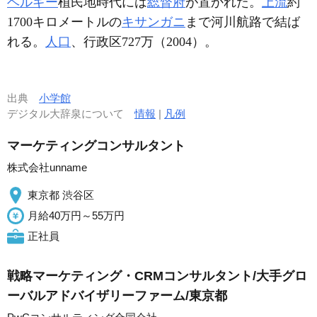
ベルギー
植民地時代には
総督府
が置かれた。
上流
約
1700キロメートルの
キサンガニ
まで河川航路で結ば
れる。
人口
、行政区727万（2004）。
出典
小学館
デジタル大辞泉について
情報
|
凡例
マーケティングコンサルタント
株式会社unname
東京都 渋谷区
月給40万円～55万円
正社員
戦略マーケティング・CRMコンサルタント/大手グロ
ーバルアドバイザリーファーム/東京都