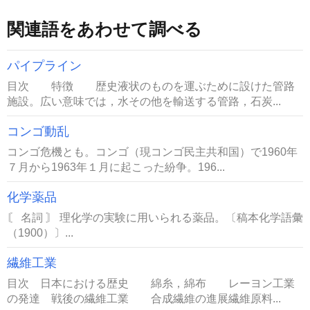
関連語をあわせて調べる
パイプライン
目次 特徴 歴史液状のものを運ぶために設けた管路
施設。広い意味では，水その他を輸送する管路，石炭...
コンゴ動乱
コンゴ危機とも。コンゴ（現コンゴ民主共和国）で1960年
７月から1963年１月に起こった紛争。196...
化学薬品
〘 名詞 〙 理化学の実験に用いられる薬品。〔稿本化学語彙
（1900）〕...
繊維工業
目次 日本における歴史 綿糸，綿布 レーヨン工業
の発達 戦後の繊維工業 合成繊維の進展繊維原料...