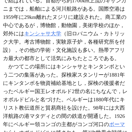
で結ばれている。首都から約1700km上流のキサンガ
ニまでは，船舶による河川航路がある。国際空港は
1959年に29km離れたヌジリに建設された。商工業の
中心であるが，博物館，動物園，美術学校のほか，
郊外には
キンシャサ大学
（旧ロバニウム・カトリッ
ク大学。考古博物館，実験原子炉，各種研究所を付
設），その他の学術・文化施設も多い。熱帯アフリ
カ最大の都市として活気にみちたところである。
かつてこの場所にはキンシャサとキンタンボとい
う二つの集落があった。探検家スタンリーが1881年
にキンタンボを物資補給基地とし，探検の後援者だ
ったベルギー国王レオポルド2世の名にちなんで，レ
オポルドビルと名づけた。ベルギーは1880年代にキ
リスト教伝道所と貿易商社を設けた。98年には大西
洋航路の港マタディとの間の鉄道が開通した。1926
年にベルギー領コンゴの主都がコンゴ河口の
ボーマ