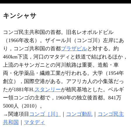
キンシャサ
コンゴ民主共和国の首都。旧名レオポルドビル
（1966年改名）。ザイール川（コンゴ川）左岸にあ
り，コンゴ共和国の首都
ブラザビル
と対する。約
460km下流，河口のマタディと鉄道で結ばれるほか，
上流のキサンガニとの河川航路は重要。造船・車
両・化学薬品・繊維工業が行われる。大学（1954年
創立），国際空港がある。アフリカ人の小集落だっ
たが1881年H.
スタンリー
が植民基地とした。ベルギ
ー領コンゴの主都で，1960年の独立後首都。841万
5000人（2010）。
→関連項目
コンゴ［川］
｜
コンゴ動乱
｜
コンゴ民主
共和国
｜
マタディ