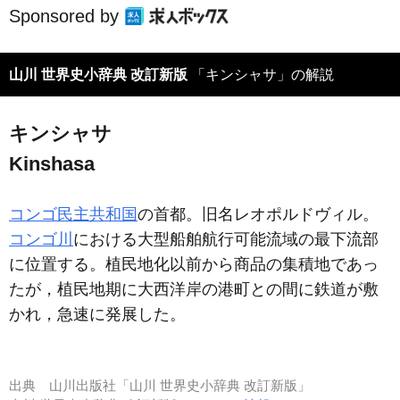
Sponsored by
山川 世界史小辞典 改訂新版
「キンシャサ」の解説
キンシャサ
Kinshasa
コンゴ民主共和国
の首都。旧名レオポルドヴィル。
コンゴ川
における大型船舶航行可能流域の最下流部
に位置する。植民地化以前から商品の集積地であっ
たが，植民地期に大西洋岸の港町との間に鉄道が敷
かれ，急速に発展した。
出典
山川出版社「山川 世界史小辞典 改訂新版」