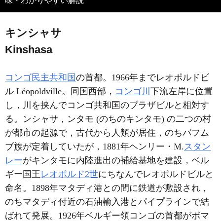
味・わかりやすい解説
キンシャサ
Kinshasa
コンゴ民主共和国
の首都。1966年までレオポルドビ
ル Léopoldville。同国西部，
コンゴ川
下流左岸に位置
し，川を挟んでコンゴ共和国のブラザビルと相対す
る。ンシャサ，ンタモ (のちのキンタモ) の二つの村
が都市の起源で，古代から人類が居住，のちバフム
ブ族が定着していたが，1881年ヘンリー・M.
スタン
レー
がキンタモに内陸進出の補給基地を建設，ベル
ギー国王
レオポルド2世
にちなんでレオポルドビルと
命名。1898年マタディ港との間に鉄道が敷設され，
のちマタディ付近の石油輸入港とパイプラインで結
ばれて発展。1926年ベルギー領コンゴの首都がボマ