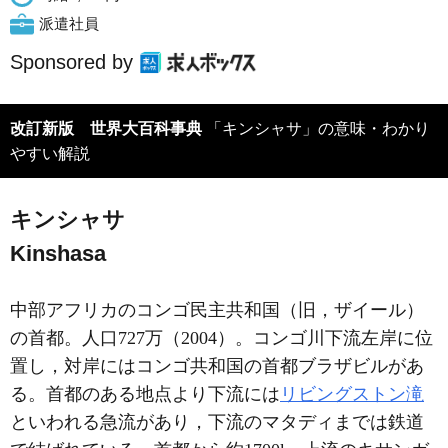
派遣社員
Sponsored by
改訂新版 世界大百科事典
「キンシャサ」の意味・わかり
やすい解説
キンシャサ
Kinshasa
中部アフリカのコンゴ民主共和国（旧，ザイール）
の首都。人口727万（2004）。コンゴ川下流左岸に位
置し，対岸にはコンゴ共和国の首都ブラザビルがあ
る。首都のある地点より下流には
リビングストン滝
といわれる急流があり，下流のマタディまでは鉄道