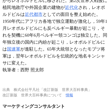
からレオポルドビルに移された。第2次世界大戦後に
植民地政庁や外国企業の建物が
近代化
され，レオポ
ルドビルは
近代都市
としての面目を整え始めた。
1950年代にアフリカ各地で独立運動が激化し，59年1
月レオポルドビルにも反ベルギー暴動が起こり，そ
れを契機に60年6月ベルギー領コンゴは独立した。同
年独立後の国内に内紛が起こり，レオポルドビルに
は
国連軍
が進駐した。65年大統領となったモブツ将
軍は，翌年レオポルドビルを伝統的な地名キンシャ
サに変えた。
執筆者：
西野 照太郎
出典
株式会社平凡社「改訂新版 世界大百科事典」
改訂新版 世界大百科事典について
情報
マーケティングコンサルタント