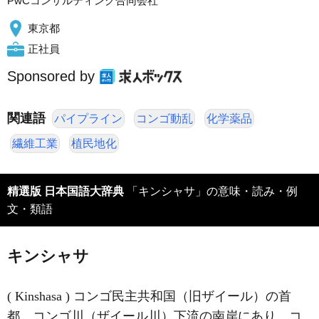
PwCコンサルティング合同会社
東京都
正社員
Sponsored by
関連語
パイプライン
コンゴ動乱
化学薬品
繊維工業
植民地化
精選版 日本国語大辞典
「キンシャサ」の意味・読み・例
文・類語
キンシャサ
( Kinshasa ) コンゴ民主共和国（旧ザイール）の首
都。コンゴ川（ザイール川）下流の南岸にあり、コ