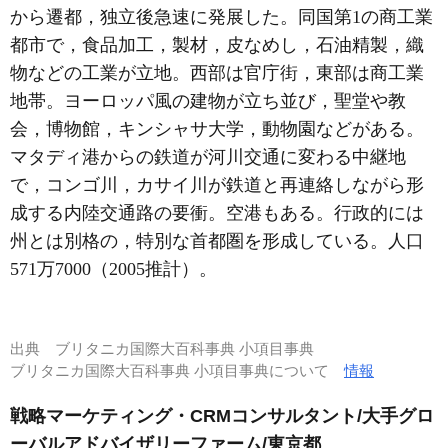
から遷都，独立後急速に発展した。同国第1の商工業
都市で，食品加工，製材，皮なめし，石油精製，織
物などの工業が立地。西部は官庁街，東部は商工業
地帯。ヨーロッパ風の建物が立ち並び，聖堂や教
会，博物館，キンシャサ大学，動物園などがある。
マタディ港からの鉄道が河川交通に変わる中継地
で，コンゴ川，カサイ川が鉄道と再連絡しながら形
成する内陸交通路の要衝。空港もある。行政的には
州とは別格の，特別な首都圏を形成している。人口
571万7000（2005推計）。
出典
ブリタニカ国際大百科事典 小項目事典
ブリタニカ国際大百科事典 小項目事典について
情報
戦略マーケティング・CRMコンサルタント/大手グロ
ーバルアドバイザリーファーム/東京都