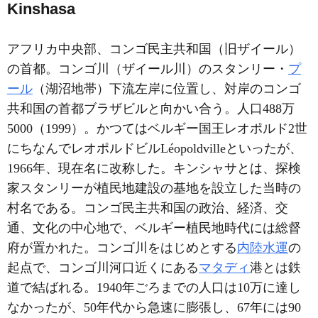
Kinshasa
アフリカ中央部、コンゴ民主共和国（旧ザイール）
の首都。コンゴ川（ザイール川）のスタンリー・
プ
ール
（湖沼地帯）下流左岸に位置し、対岸のコンゴ
共和国の首都ブラザビルと向かい合う。人口488万
5000（1999）。かつてはベルギー国王レオポルド2世
にちなんでレオポルドビルLéopoldvilleといったが、
1966年、現在名に改称した。キンシャサとは、探検
家スタンリーが植民地建設の基地を設立した当時の
村名である。コンゴ民主共和国の政治、経済、交
通、文化の中心地で、ベルギー植民地時代には総督
府が置かれた。コンゴ川をはじめとする
内陸水運
の
起点で、コンゴ川河口近くにある
マタディ
港とは鉄
道で結ばれる。1940年ごろまでの人口は10万に達し
なかったが、50年代から急速に膨張し、67年には90