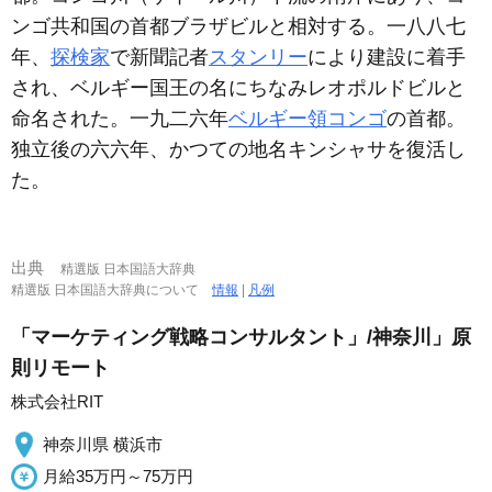
ンゴ共和国の首都ブラザビルと相対する。一八八七
年、
探検家
で新聞記者
スタンリー
により建設に着手
され、ベルギー国王の名にちなみレオポルドビルと
命名された。一九二六年
ベルギー領コンゴ
の首都。
独立後の六六年、かつての地名キンシャサを復活し
た。
出典
精選版 日本国語大辞典
精選版 日本国語大辞典について
情報
|
凡例
「マーケティング戦略コンサルタント」/神奈川」原
則リモート
株式会社RIT
神奈川県 横浜市
月給35万円～75万円