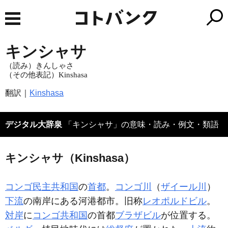
キンシャサ
（読み）きんしゃさ
（その他表記）Kinshasa
翻訳｜
Kinshasa
デジタル大辞泉
「キンシャサ」の意味・読み・例文・類語
キンシャサ（Kinshasa）
コンゴ民主共和国
の
首都
。
コンゴ川
（
ザイール川
）
下流
の南岸にある河港都市。旧称
レオポルドビル
。
対岸
に
コンゴ共和国
の首都
ブラザビル
が位置する。