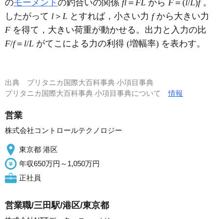
の
モーメント
の釣合いの関係
fl
＝
FL
から
F
＝(
l
/
L
)
f
。
したがって
l
＞
L
とすれば，小さい力
f
から大きい力
F
を得て，大きい荷重が動かせる。出力と入力の比
F
/
f
＝
l
/
L
がてこによる力の利得 (増幅率) を表わす。
出典
ブリタニカ国際大百科事典 小項目事典
ブリタニカ国際大百科事典 小項目事典について
情報
営業
株式会社コントロールテクノロジー
東京都 港区
年収650万円～1,050万円
正社員
営業職/三田駅/港区/東京都