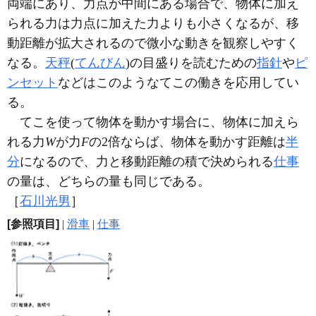
両端にあり、力点が中間にある場合で、物体に加え
られる力は力点に加えた力よりも小さくなるが、移
動距離が拡大されるので微小な動きを観察しやすく
なる。
天秤
(
てんびん
)の目盛りを読むための
指針
や
ピ
ンセット
などはこのようなてこの働きを応用してい
る。
てこを使って物体を動かす場合に、物体に加えら
れる力
W
が力
F
の2倍ならば、物体を動かす距離は
半
分
になるので、力と移動距離の積で決められる
仕事
の量は、どちらの量も同じである。
［
石川光男
］
[参照項目]
|
滑車
|
仕事