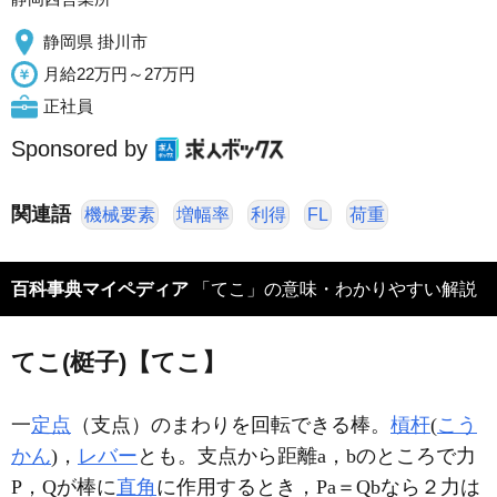
静岡県 掛川市
月給22万円～27万円
正社員
Sponsored by
関連語
機械要素
増幅率
利得
FL
荷重
百科事典マイペディア
「てこ」の意味・わかりやすい解説
てこ(梃子)【てこ】
一
定点
（支点）のまわりを回転できる棒。
槓杆
(
こう
かん
)，
レバー
とも。支点から距離a，bのところで力
P，Qが棒に
直角
に作用するとき，Pa＝Qbなら２力は