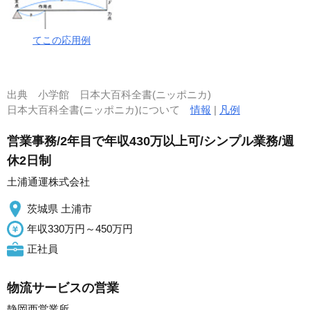
てこの応用例
出典
小学館 日本大百科全書(ニッポニカ)
日本大百科全書(ニッポニカ)について
情報
|
凡例
営業事務/2年目で年収430万以上可/シンプル業務/週
休2日制
土浦通運株式会社
茨城県 土浦市
年収330万円～450万円
正社員
物流サービスの営業
静岡西営業所