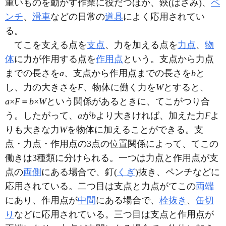
重いものを動かす作業に役だつほか、鋏(はさみ)、
ペ
ンチ
、
滑車
などの日常の
道具
によく応用されてい
る。
てこを支える点を
支点
、力を加える点を
力点
、
物
体
に力が作用する点を
作用点
という。支点から力点
までの長さを
a
、支点から作用点までの長さを
b
と
し、力の大きさを
F
、物体に働く力を
W
とすると、
a
×
F
＝
b
×
W
という関係があるときに、てこがつり合
う。したがって、
a
が
b
より大きければ、加えた力
F
よ
りも大きな力
W
を物体に加えることができる。支
点・力点・作用点の3点の位置関係によって、てこの
働きは3種類に分けられる。一つは力点と作用点が支
点の
両側
にある場合で、釘(
くぎ
)抜き、ペンチなどに
応用されている。二つ目は支点と力点がてこの
両端
にあり、作用点が
中間
にある場合で、
栓抜き
、
缶切
り
などに応用されている。三つ目は支点と作用点が