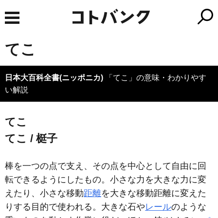
てこ
日本大百科全書(ニッポニカ)
「てこ」の意味・わかりやす
い解説
てこ
てこ / 梃子
棒を一つの点で支え、その点を中心として自由に回
転できるようにしたもの。小さな力を大きな力に変
えたり、小さな移動
距離
を大きな移動距離に変えた
りする目的で使われる。大きな石や
レール
のような