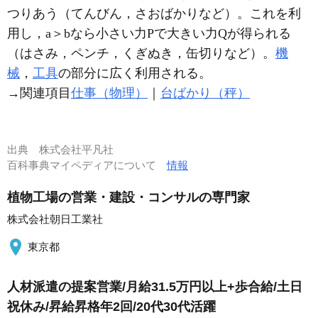
つりあう（てんびん，さおばかりなど）。これを利
用し，a＞bなら小さい力Pで大きい力Qが得られる
（はさみ，ペンチ，くぎぬき，缶切りなど）。
機
械
，
工具
の部分に広く利用される。
→関連項目
仕事（物理）
｜
台ばかり（秤）
出典
株式会社平凡社
百科事典マイペディアについて
情報
植物工場の営業・建設・コンサルの専門家
株式会社朝日工業社
東京都
人材派遣の提案営業/月給31.5万円以上+歩合給/土日
祝休み/昇給昇格年2回/20代30代活躍