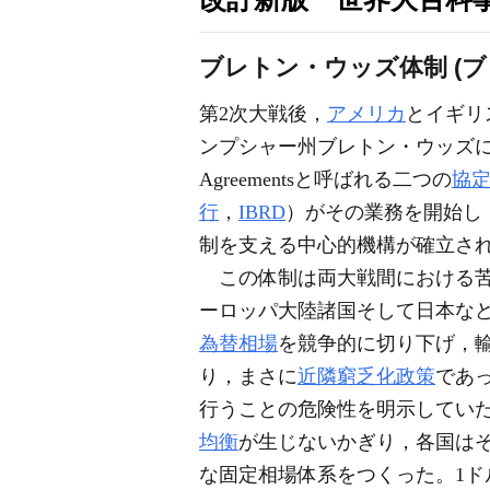
ブレトン・ウッズ体制 (
第2次大戦後，
アメリカ
とイギリ
ンプシャー州ブレトン・ウッズ
Agreementsと呼ばれる二つの
協
行
，
IBRD
）がその業務を開始し，
制を支える中心的機構が確立さ
この体制は両大戦間における苦
ーロッパ大陸諸国そして日本な
為替相場
を競争的に切り下げ，
り，まさに
近隣窮乏化政策
であ
行うことの危険性を明示してい
均衡
が生じないかぎり，各国は
な固定相場体系をつくった。1ド