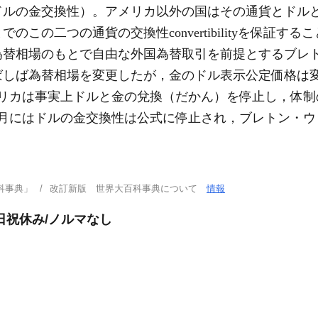
ドルの金交換性）。アメリカ以外の国はその通貨とドル
この二つの通貨の交換性convertibilityを保証
替相場のもとで自由な外国為替取引を前提とするブレト
しば為替相場を変更したが，金のドル表示公定価格は変更
リカは事実上ドルと金の兌換（だかん）を停止し，体制
8月にはドルの金交換性は公式に停止され，ブレトン・ウ
科事典」
改訂新版 世界大百科事典について
情報
日祝休み/ノルマなし