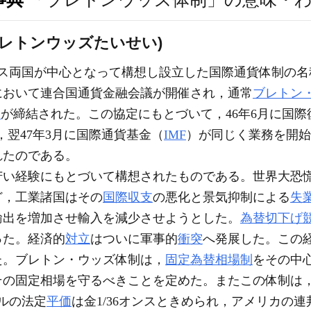
ブレトンウッズたいせい)
ス両国が中心となって構想し設立した国際通貨体制の名称
において連合国通貨金融会議が開催され，通常
ブレトン
定
が締結された。この協定にもとづいて，46年6月に国
翌47年3月に国際通貨基金（
IMF
）が同じく業務を開始
れたのである。
い経験にもとづいて構想されたものである。世界大恐
ど，工業諸国はその
国際収支
の悪化と景気抑制による
失
輸出を増加させ輸入を減少させようとした。
為替切下げ
った。経済的
対立
はついに軍事的
衝突
へ発展した。この
た。ブレトン・ウッズ体制は，
固定為替相場制
をその中
その固定相場を守るべきことを定めた。またこの体制は
ルの法定
平価
は金1/36オンスときめられ，アメリカの