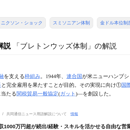
ニクソン・ショック
スミソニアン体制
金ドル本位制
解説
「ブレトンウッズ体制」の解説
融
を支える
枠組み
。1944年、
連合国
が米ニューハンプシ
長
と完全雇用を果たすことが目的。その実現に向け①
国
に当たる
関税貿易一般協定
(
ガット
)―を創設した。
共同通信ニュース用語解説について
情報
年収1000万円超が続出/経験・スキルを活かせる自由な