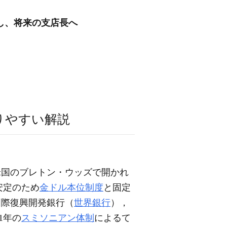
し、将来の支店長へ
りやすい解説
米国のブレトン・ウッズで開かれ
安定のため
金ドル本位制度
と固定
国際復興開発銀行（
世界銀行
），
1年の
スミソニアン体制
によるて