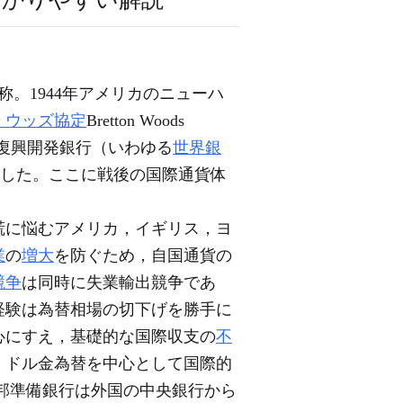
。1944年アメリカのニューハ
・ウッズ協定
Bretton Woods
際復興開発銀行（いわゆる
世界銀
した。ここに戦後の国際通貨体
慌に悩むアメリカ，イギリス，ヨ
業
の
増大
を防ぐため，自国通貨の
競争
は同時に失業輸出競争であ
経験は為替相場の切下げを勝手に
心にすえ，基礎的な国際収支の
不
，ドル金為替を中心として国際的
連邦準備銀行は外国の中央銀行から