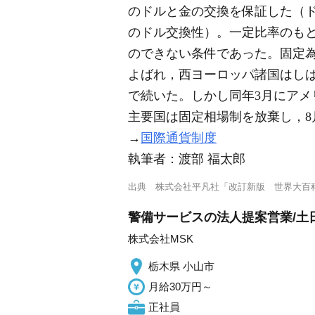
のドルと金の交換を保証した（
のドル交換性）。一定比率のもとでの
のできない条件であった。固定為
よばれ，西ヨーロッパ諸国はしば
で続いた。しかし同年3月にアメ
主要国は固定相場制を放棄し，
→
国際通貨制度
執筆者：
渡部 福太郎
出典
株式会社平凡社「改訂新版 世界大百
警備サービスの法人提案営業/土
株式会社MSK
栃木県 小山市
月給30万円～
正社員