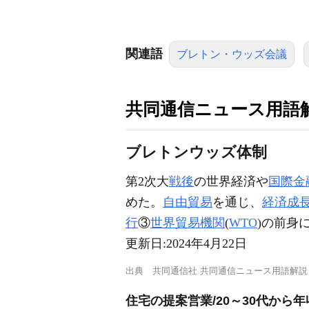
関連語
ブレトン・ウッズ会議
共同通信ニュース用語
ブレトンウッズ体制
第2次大
戦後
の世界経済や
国際金
めた。
自由貿易
を通じ、
経済成
行
③
世界貿易機関
(
WTO
)の前身
更新日:
2024年4月22日
出典
共同通信社 共同通信ニュース用語解説
住宅の提案営業/20～30代から