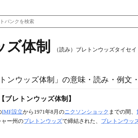
ッズ体制
（読み）ブレトンウッズタイセイ
トンウッズ体制」の意味・読み・例文
【ブレトンウッズ体制】
の
IMF
設立
から1971年8月の
ニクソンショック
までの間、
シャー州の
ブレトンウッズ
で締結された、
ブレトンウッ