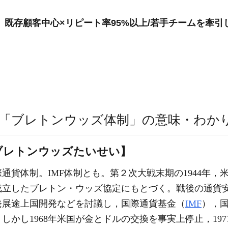
」既存顧客中心×リピート率95%以上/若手チームを牽引
「ブレトンウッズ体制」の意味・わか
ブレトンウッズたいせい】
通貨体制。IMF体制とも。第２次大戦末期の1944年，
成立したブレトン・ウッズ協定にもとづく。戦後の通貨
発展途上国開発などを討議し，国際通貨基金（
IMF
），
かし1968年米国が金とドルの交換を事実上停止，197