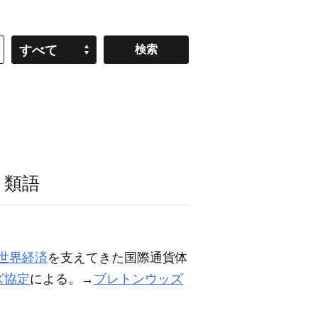
すべて
・類語
世界経済
を支えてきた国際通貨体
ズ協定
による。→
ブレトンウッズ