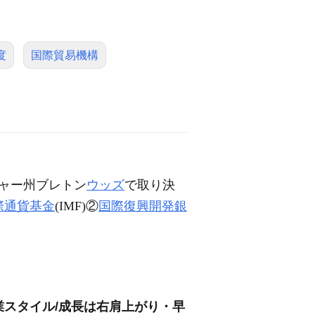
度
国際貿易機構
ャー州ブレトン
ウッズ
で取り決
際通貨基金
(IMF)②
国際復興開発銀
営業スタイル/成長は右肩上がり・早