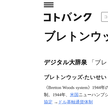
ブレトンウ
デジタル大辞泉
「ブレ
ブレトンウッズ‐たいせい
《
Bretton Woods system
》1944年
制。1944年、
米国
ニューハンプ
協定
→
ドル基軸通貨体制