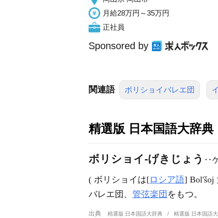
月給28万円～35万円
正社員
Sponsored by
関連語
ボリショイバレエ団
精選版 日本国語大辞典
ボリショイ‐げきじょう
‥
( ボリショイは[
ロシア語
] Bol
バレエ団、
管弦楽団
をもつ。
出典
精選版 日本国語大辞典
精選版 日本国語