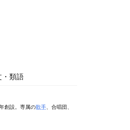
文・類語
年創設。専属の
歌手
、合唱団、