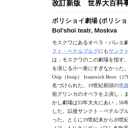
改訂新版 世界大百科
ボリショイ劇場 (ボリショ
Bol'shoi teatr, Moskva
モスクワにあるオペラ・バレエ
クト・ペテルブルグ
にも
サンク
は，モスクワのこの劇場を指す。
を演じる小一座にすぎなかった。
Osip（Iosip） Ivanovi
名づけられた。19世紀初頭の
帝
祖グリンカのオペラを上演し，
かし劇場は53年大火にあい，56年カボス
した。以後サンクト・ペテルブ
った。とくに19世紀末から20