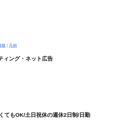
情報
|
凡例
ケティング・ネット広告
くてもOK/土日祝休の週休2日制/日勤