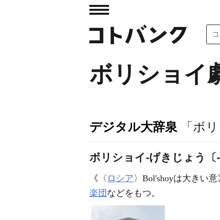
ボリショイ
デジタル大辞泉
「ボリ
ボリショイ‐げきじょう〔
《〈
ロシア
〉Bol'shoyは大きい
楽団
などをもつ。