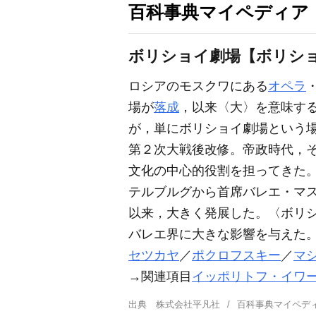
百科事典マイペディア
ボリショイ劇場【ボリシ
ロシアのモスクワにある
オペラ
・
場が
落成
，以来〈大〉を意味す
が，単にボリショイ劇場という
第２次大戦後改修。帝政時代，そし
文化の中心的役割を担ってきた
テルブルグから首席バレエ・マス
以来，大きく発展した。〈ボリ
バレエ界に大きな影響を与えた。
セツカヤ
／
ポクロフスキー
／
マ
→関連項目
イッポリトフ・イワ
出典
株式会社平凡社
百科事典マイペデ