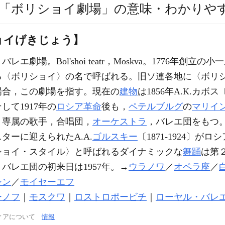
「ボリショイ劇場」の意味・わかりや
ョイげきじょう】
バレエ劇場。Bol'shoi teatr，Moskva。1776年創
る〈ボリショイ〉の名で呼ばれる。旧ソ連各地に〈ボリ
場合，この劇場を指す。現在の
建物
は1856年A.K.カボス
て1917年の
ロシア革命
後も，
ペテルブルグ
の
マリイ
。専属の歌手，合唱団，
オーケストラ
，バレエ団をもつ。
ターに迎えられたA.A.
ゴルスキー
〔1871-1924〕
ショイ・スタイル〉と呼ばれるダイナミックな
舞踊
は第
バレエ団の初来日は1957年。→
ウラノワ
／
オペラ座
／
シン
／
モイセーエフ
ーノフ
｜
モスクワ
｜
ロストロポービチ
｜
ローヤル・バレ
ィアについて
情報