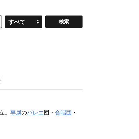
すべて
語
立。
専属
の
バレエ
団・
合唱団
・