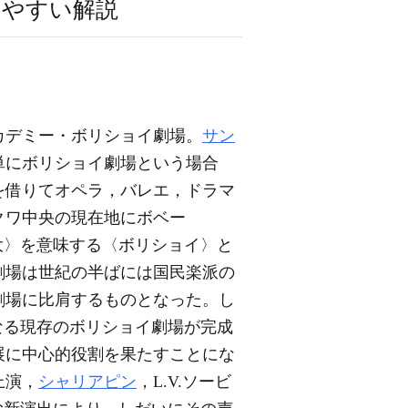
りやすい解説
カデミー・ボリショイ劇場。
サン
単にボリショイ劇場という場合
を借りてオペラ，バレエ，ドラマ
クワ中央の現在地にボベー
このとき〈大〉を意味する〈ボリショイ〉と
劇場は世紀の半ばには国民楽派の
劇場に比肩するものとなった。し
）の設計になる現存のボリショイ劇場が完成
展に中心的役割を果たすことにな
上演，
シャリアピン
，L.V.ソービ