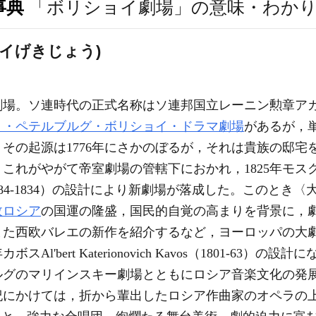
事典
「ボリショイ劇場」の意味・わか
イげきじょう)
劇場。ソ連時代の正式名称はソ連邦国立レーニン勲章ア
ト・ペテルブルグ・ボリショイ・ドラマ劇場
があるが，
その起源は1776年にさかのぼるが，それは貴族の邸宅
これがやがて帝室劇場の管轄下におかれ，1825年モス
ch Bove（1784-1834）の設計により新劇場が落成した。
政ロシア
の国運の隆盛，国民的自覚の高まりを背景に，
また西欧バレエの新作を紹介するなど，ヨーロッパの大
Al'bert Katerionovich Kavos（1801-63
ルグのマリインスキー劇場とともにロシア音楽文化の発
世紀にかけては，折から輩出したロシア作曲家のオペラの