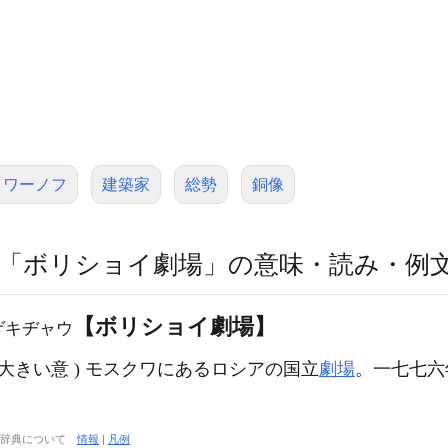
イワーノフ
建築家
総勢
銅像
「ボリショイ劇場」の意味・読み・例
【ボリショイ劇場】
ゲキヂャウ
'šoj 大きい意 ) モスクワにあるロシアの国立
劇場
。一七七六
大辞典について
情報
|
凡例