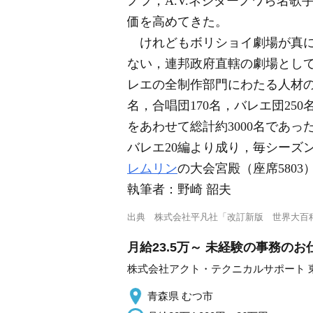
ノフ，A.V.ネジダーノワら名
価を高めてきた。
けれどもボリショイ劇場が真に全
ない，連邦政府直轄の劇場とし
レエの全制作部門にわたる人材の集
名，合唱団170名，バレエ団25
をあわせて総計約3000名であった。
バレエ20編より成り，毎シーズ
レムリン
の大会宮殿（座席580
執筆者：
野崎 韶夫
出典
株式会社平凡社「改訂新版 世界大百
月給23.5万～ 未経験の事務のお
株式会社アクト・テクニカルサポート 
青森県 むつ市