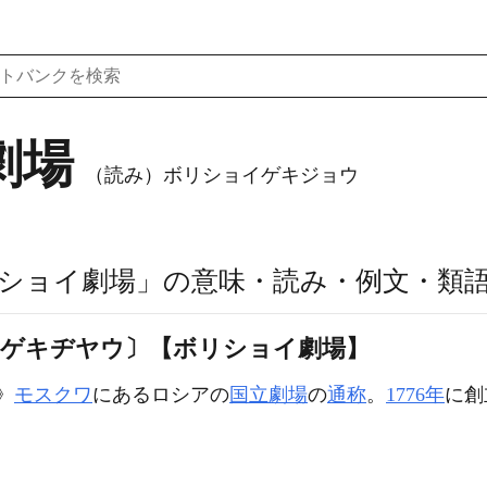
劇場
（読み）ボリショイゲキジョウ
ショイ劇場」の意味・読み・例文・類
‐ゲキヂヤウ〕【ボリショイ劇場】
意》
モスクワ
にあるロシアの
国立劇場
の
通称
。
1776年
に創