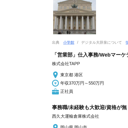
出典
小学館
デジタル大辞泉について
「営業部」仕入事務/Webマー
株式会社TAPP
東京都 港区
年収370万円～550万円
正社員
事務職/未経験も大歓迎/資格が無
西久大運輸倉庫株式会社
岡山県 岡山市