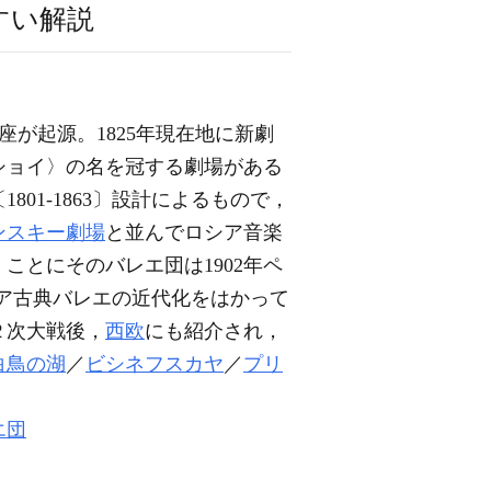
すい解説
立の小一座が起源。1825年現在地に新劇
ショイ〉の名を冠する劇場がある
〔1801-1863〕設計によるもので，
ンスキー劇場
と並んでロシア音楽
ことにそのバレエ団は1902年ペ
がロシア古典バレエの近代化をはかって
２次大戦後，
西欧
にも紹介され，
白鳥の湖
／
ビシネフスカヤ
／
プリ
エ団