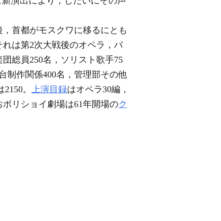
む新演出により，しだいにその声
後，首都がモスクワに移るにとも
れは第2次大戦後のオペラ，バ
総員250名，ソリスト歌手75
舞台制作関係400名，管理部その他
2150。
上演目録
はオペラ30編，
ボリショイ劇場は61年開場の
ク