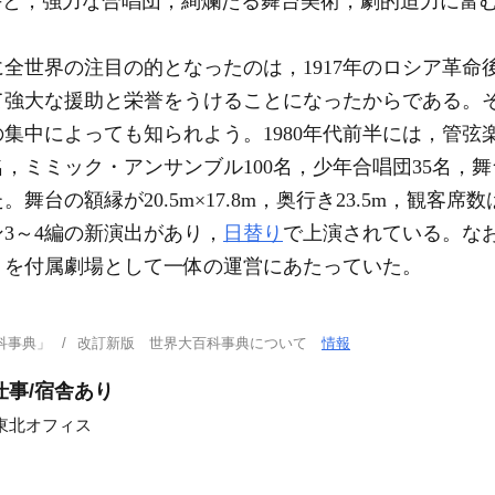
歌手と，強力な合唱団，絢爛たる舞台美術，劇的迫力に富
世界の注目の的となったのは，1917年のロシア革命
て強大な援助と栄誉をうけることになったからである。そ
中によっても知られよう。1980年代前半には，管弦楽団
0名，ミミック・アンサンブル100名，少年合唱団35名，
舞台の額縁が20.5m×17.8m，奥行き23.5m，観客席数は
ン3～4編の新演出があり，
日替り
で上演されている。なお
3）を付属劇場として一体の運営にあたっていた。
科事典」
改訂新版 世界大百科事典について
情報
仕事/宿舎あり
東北オフィス