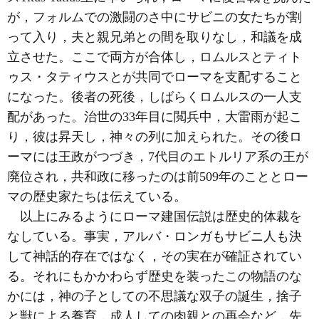
が，フォルムでの激闘のさ中にサビニの女たちが割
って入り，夫と親兄弟との間を取りなし，和議を成
立させた。ここで両方が合体し，ロムルスとティト
ゥス・タティウスとが共同でローマを支配すること
になった。後者の死後，しばらくロムルスの一人支
配があった。治世の33年目に閲兵中，大雷雨が起こ
り，彼は昇天し，神々の列に加えられた。その後ロ
ーマには王政がつづき，7代目のエトルリア系の王が
廃位され，共和政に移ったのは前509年のこととロー
マの歴史家たちは伝えている。
以上にみるようにローマ建国伝説は歴史的体裁を
なしている。事実，アルバ・ロンガもサビニ人も決
して神話的存在ではなく，その実在が確証されてい
る。それにもかかわらず歴史を装ったこの物語のな
かには，神の子としての不思議な双子の誕生，捨子
と獣による養育，成人しての肉親との再会など，先