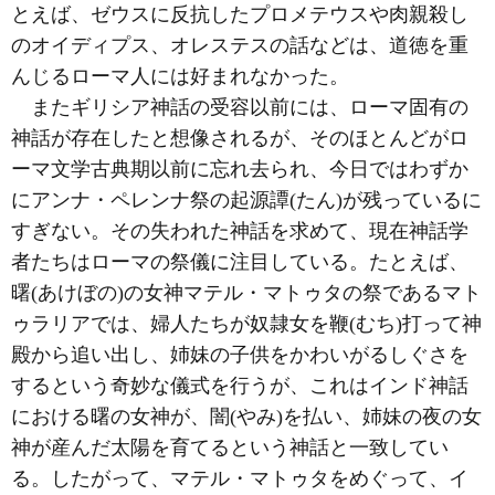
とえば、ゼウスに反抗したプロメテウスや肉親殺し
のオイディプス、オレステスの話などは、道徳を重
んじるローマ人には好まれなかった。
またギリシア神話の受容以前には、ローマ固有の
神話が存在したと想像されるが、そのほとんどがロ
ーマ文学古典期以前に忘れ去られ、今日ではわずか
にアンナ・ペレンナ祭の起源譚(たん)が残っているに
すぎない。その失われた神話を求めて、現在神話学
者たちはローマの祭儀に注目している。たとえば、
曙(あけぼの)の女神マテル・マトゥタの祭であるマト
ゥラリアでは、婦人たちが奴隷女を鞭(むち)打って神
殿から追い出し、姉妹の子供をかわいがるしぐさを
するという奇妙な儀式を行うが、これはインド神話
における曙の女神が、闇(やみ)を払い、姉妹の夜の女
神が産んだ太陽を育てるという神話と一致してい
る。したがって、マテル・マトゥタをめぐって、イ