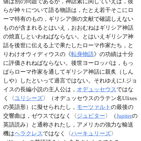
値は別の問題であるが，神話素に関していえば，彼
らが神々について語る物語は，たとえ若干そこにロ
ーマ特有のもの，ギリシア側の文献で確認しえない
ものが含まれるとはいえ，おおむねはギリシア神話
の焼直しといわねばならない。とはいえギリシア神
話を後世に伝える上で果たしたローマ作家たち，と
りわけオウィディウスの《
転身物語
》の功績は十分
に評価されねばならない。後世ヨーロッパは，もっ
ぱらローマ作家を通してギリシア神話に親炙（しん
しや）したといって過言ではない。それゆえにJ.ジョ
イスの長編小説の主人公は，
オデュッセウス
ではな
く〈
ユリシーズ
〉（オデュッセウスのラテン名Ulixes
の英語形）に擬せられたし，
モーツァルト
の最後の
交響曲は，ゼウスではなく〈
ジュピター
〉（
Jupiter
の
英語読み）と通称されたし，アメリカの強力な輸送
機は
ヘラクレス
ではなく〈
ハーキュリーズ
〉