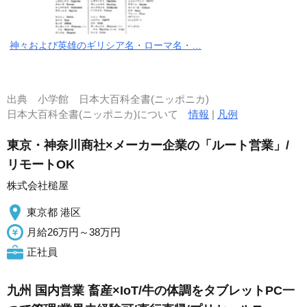
神々および英雄のギリシア名・ローマ名・…
出典
小学館 日本大百科全書(ニッポニカ)
日本大百科全書(ニッポニカ)について
情報
|
凡例
東京・神奈川商社×メーカー企業の「ルート営業」/
リモートOK
株式会社槌屋
東京都 港区
月給26万円～38万円
正社員
九州 国内営業 畜産×IoT/牛の体調をタブレットPC一