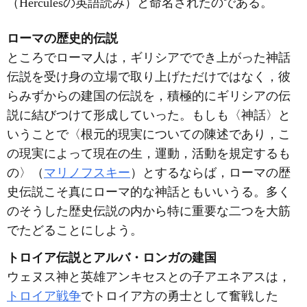
（Herculesの英語読み）と命名されたのである。
ローマの歴史的伝説
ところでローマ人は，ギリシアででき上がった神話
伝説を受け身の立場で取り上げただけではなく，彼
らみずからの建国の伝説を，積極的にギリシアの伝
説に結びつけて形成していった。もしも〈神話〉と
いうことで〈根元的現実についての陳述であり，こ
の現実によって現在の生，運動，活動を規定するも
の〉（
マリノフスキー
）とするならば，ローマの歴
史伝説こそ真にローマ的な神話ともいいうる。多く
のそうした歴史伝説の内から特に重要な二つを大筋
でたどることにしよう。
トロイア伝説とアルバ・ロンガの建国
ウェヌス神と英雄アンキセスとの子アエネアスは，
トロイア戦争
でトロイア方の勇士として奮戦した