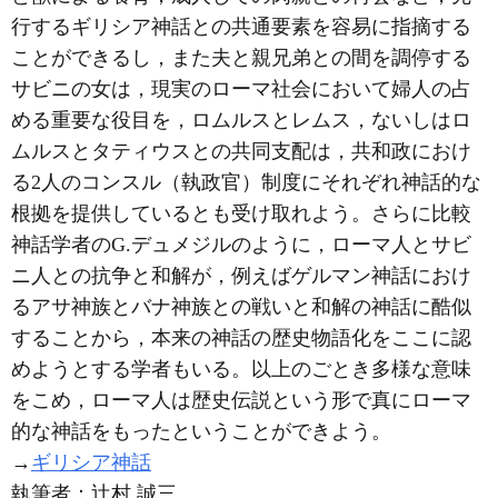
行するギリシア神話との共通要素を容易に指摘する
ことができるし，また夫と親兄弟との間を調停する
サビニの女は，現実のローマ社会において婦人の占
める重要な役目を，ロムルスとレムス，ないしはロ
ムルスとタティウスとの共同支配は，共和政におけ
る2人のコンスル（執政官）制度にそれぞれ神話的な
根拠を提供しているとも受け取れよう。さらに比較
神話学者のG.デュメジルのように，ローマ人とサビ
ニ人との抗争と和解が，例えばゲルマン神話におけ
るアサ神族とバナ神族との戦いと和解の神話に酷似
することから，本来の神話の歴史物語化をここに認
めようとする学者もいる。以上のごとき多様な意味
をこめ，ローマ人は歴史伝説という形で真にローマ
的な神話をもったということができよう。
→
ギリシア神話
執筆者：
辻村 誠三