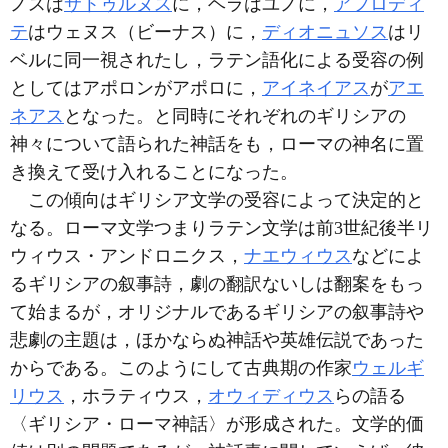
ノスは
サトゥルヌス
に，ヘラはユノに，
アフロディ
テ
はウェヌス（ビーナス）に，
ディオニュソス
はリ
ベルに同一視されたし，ラテン語化による受容の例
としてはアポロンがアポロに，
アイネイアス
が
アエ
ネアス
となった。と同時にそれぞれのギリシアの
神々について語られた神話をも，ローマの神名に置
き換えて受け入れることになった。
この傾向はギリシア文学の受容によって決定的と
なる。ローマ文学つまりラテン文学は前3世紀後半リ
ウィウス・アンドロニクス，
ナエウィウス
などによ
るギリシアの叙事詩，劇の翻訳ないしは翻案をもっ
て始まるが，オリジナルであるギリシアの叙事詩や
悲劇の主題は，ほかならぬ神話や英雄伝説であった
からである。このようにして古典期の作家
ウェルギ
リウス
，ホラティウス，
オウィディウス
らの語る
〈ギリシア・ローマ神話〉が形成された。文学的価