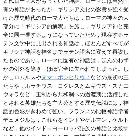
古代ローマ人がもっていた神話。ローマには当然固
有の神話があったが，ギリシア文化の影響を強く受
けた歴史時代のローマ人たちは，ローマの神々の大
部分に「ギリシア的解釈」を施し，ギリシア神と完
全に同一視するようになっていたため，現存するラ
テン文学中に見出される神話は，ほとんどすべてが
ギリシア神話を神名までラテン語名に変えて再説し
たものであり，ローマに固有の神話は，ほんのわず
かの例外を除き，ほぼ完全に失われてしまった。し
かしロムルスや
ヌマ・ポンピリウス
などの最初の王
たちや，ホラチウス・コクレスとムキウス・スカエ
ウォラなど，王制から共和制への過渡期に活躍した
とされる英雄たちを主人公とする歴史伝説には，神
話的色彩がきわめて強い。フランスの比較神話学者
デュメジルは，これらをインドやゲルマン，ケルト
など，他のインド＝ヨーロッパ語族の神話と比較す