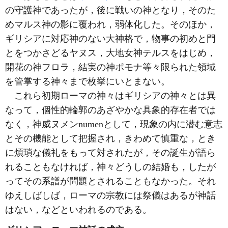
の守護神であったが，後に戦いの神となり，そのた
めマルス神の影に覆われ，弱体化した。そのほか，
ギリシアに対応神のない大神格で，物事の初めと門
とをつかさどるヤヌス，大地女神テルスをはじめ，
開花の神フロラ，結実の神ポモナ等々限られた領域
を管掌する神々まで枚挙にいとまない。
これら初期ローマの神々はギリシアの神々とは異
なって，個性的輪郭のあざやかな具象的存在者では
なく，神威ヌメンnumenとして，現象の内に潜む意志
とその機能として把握され，きわめて慎重な，とき
に煩瑣な儀礼をもって対されたが，その誕生が語ら
れることもなければ，神々どうしの結婚も，したが
ってその系譜が問題とされることもなかった。それ
ゆえしばしば，ローマの宗教には祭儀はあるが神話
はない，などといわれるのである。