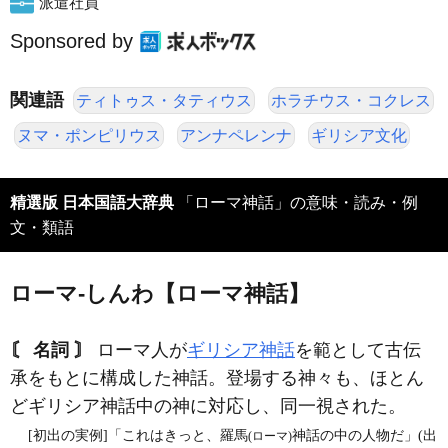
派遣社員
Sponsored by
関連語
ティトゥス・タティウス
ホラチウス・コクレス
ヌマ・ポンピリウス
アンナペレンナ
ギリシア文化
精選版 日本国語大辞典
「ローマ神話」の意味・読み・例
文・類語
ローマ‐しんわ【ローマ神話】
〘 名詞 〙
ローマ人が
ギリシア神話
を範として古伝
承をもとに構成した神話。登場する神々も、ほとん
どギリシア神話中の神に対応し、同一視された。
[初出の実例]「これはきっと、羅馬
神話の中の人物だ」(出
(ローマ)