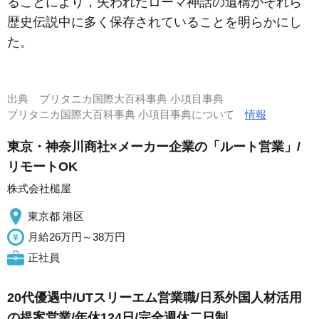
ることにより，失われたローマ神話の遺構がそれら
歴史伝説中に多く保存されていることを明らかにし
た。
出典
ブリタニカ国際大百科事典 小項目事典
ブリタニカ国際大百科事典 小項目事典について
情報
東京・神奈川商社×メーカー企業の「ルート営業」/
リモートOK
株式会社槌屋
東京都 港区
月給26万円～38万円
正社員
20代優遇中/UTスリーエム営業職/日系外国人材活用
の提案営業/年休124日/完全週休二日制