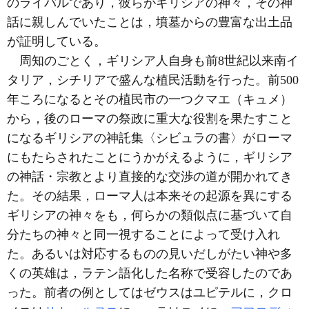
のライバルであり，彼らがギリシアの神々，その神
話に親しんでいたことは，墳墓からの豊富な出土品
が証明している。
周知のごとく，ギリシア人自身も前8世紀以来南イ
タリア，シチリアで盛んな植民活動を行った。前500
年ころになるとその植民市の一つクマエ（キュメ）
から，後のローマの祭政に重大な役割を果たすこと
になるギリシアの神託集〈シビュラの書〉がローマ
にもたらされたことにうかがえるように，ギリシア
の神話・宗教とより直接的な交渉の道が開かれてき
た。その結果，ローマ人は本来その起源を異にする
ギリシアの神々をも，何らかの類似点に基づいて自
分たちの神々と同一視することによって受け入れ
た。あるいは対応するものの見いだしがたい神や多
くの英雄は，ラテン語化した名称で受容したのであ
った。前者の例としてはゼウスはユピテルに，クロ