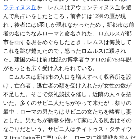
ラティヌス丘
を，レムスはアウェンティヌス丘を選
んで鳥占いをしたところ，前者には12羽の鷹が現
れ，後者には6羽しか現れなかったため，新都市は前
者の名にちなみローマと命名された。ロムルスが都
市を画する堀をめぐらしたとき，レムスは侮蔑して
これを跳び越えたので，怒ったロムルスに殺され
た。建国の年は前1世紀の博学者ウァロの前753年説
がもっとも広く受け入れられている。
ロムルスは新都市の人口を増大すべく収容所を設
け，亡命者，逃亡者の類を受け入れたが女性の数が
不足した。そこで祭礼競技を催し，近隣の人々を招
いた。多くのサビニ人たちがやって来たが，祭りの
最中，ローマの男たちはサビニの女たちを略奪し妻
とした。男たちが新妻を抱いて家に入る風習はその
なごりだという。サビニ人はティトゥス・タティウ
スTitus Tatius王に率いられ，ローマに復讐戦を挑んだ