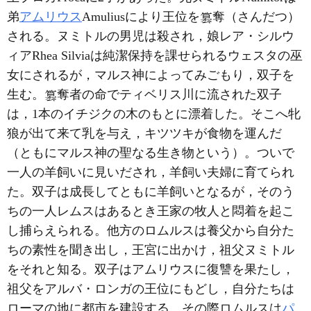
弟
アムリウス
Amuliusにより王位を
奪（さんだつ）
される。ヌミトルの男児は殺され，娘レア・シルウ
ィアRhea Silviaは純潔保持を課せられるウェスタの巫
女にされるが，マルス神によってみごもり，双子を
生む。
奪者の命でティベリス川に流された双子
は，1本のイチジクの木のもとに漂着した。そこへ牝
狼が出て来て乳を与え，キツツキが食物を運んだ
（ともにマルス神の聖なる生き物という）。ついで
一人の羊飼いに見いだされ，羊飼い夫婦に育てられ
た。双子は成長してともに羊飼いとなるが，そのう
ちの一人レムスはあるとき王家の牧人と悶着を起こ
し捕らえられる。他方のロムルスは養父から自分た
ちの素性を聞き出し，王宮に出かけ，祖父ヌミトル
をそれと知る。双子はアムリウスに復讐を果たし，
祖父をアルバ・ロンガの王位にもどし，自分たちは
ローマの地に都市を建設する。その際ロムルスは
パ