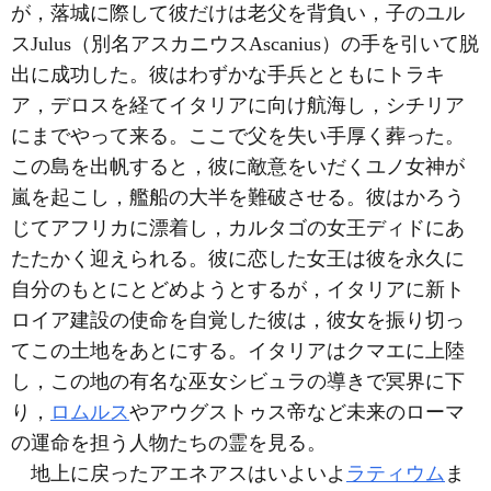
が，落城に際して彼だけは老父を背負い，子のユル
スJulus（別名アスカニウスAscanius）の手を引いて脱
出に成功した。彼はわずかな手兵とともにトラキ
ア，デロスを経てイタリアに向け航海し，シチリア
にまでやって来る。ここで父を失い手厚く葬った。
この島を出帆すると，彼に敵意をいだくユノ女神が
嵐を起こし，艦船の大半を難破させる。彼はかろう
じてアフリカに漂着し，カルタゴの女王ディドにあ
たたかく迎えられる。彼に恋した女王は彼を永久に
自分のもとにとどめようとするが，イタリアに新ト
ロイア建設の使命を自覚した彼は，彼女を振り切っ
てこの土地をあとにする。イタリアはクマエに上陸
し，この地の有名な巫女シビュラの導きで冥界に下
り，
ロムルス
やアウグストゥス帝など未来のローマ
の運命を担う人物たちの霊を見る。
地上に戻ったアエネアスはいよいよ
ラティウム
ま