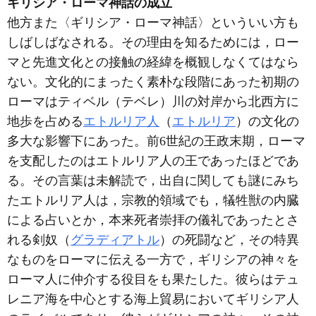
ギリシア・ローマ神話の成立
他方また〈ギリシア・ローマ神話〉といういい方も
しばしばなされる。その理由を知るためには，ロー
マと先進文化との接触の経緯を概観しなくてはなら
ない。文化的にまったく素朴な段階にあった初期の
ローマはティベル（テベレ）川の対岸から北西方に
地歩を占める
エトルリア人
（
エトルリア
）の文化の
多大な影響下にあった。前6世紀の王政末期，ローマ
を支配したのはエトルリア人の王であったほどであ
る。その言葉は未解読で，出自に関しても謎にみち
たエトルリア人は，宗教的領域でも，犠牲獣の内臓
による占いとか，本来死者崇拝の儀礼であったとさ
れる剣奴（
グラディアトル
）の死闘など，その特異
なものをローマに伝える一方で，ギリシアの神々を
ローマ人に仲介する役目をも果たした。彼らはテュ
レニア海を中心とする海上貿易においてギリシア人