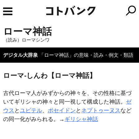
ローマ神話
（読み）ローマシンワ
デジタル大辞泉
「ローマ神話」の意味・読み・例文・類語
ローマ‐しんわ【ローマ神話】
古代ローマ人がみずからの神々を、その性格に基づ
いてギリシャの神々と同一視して構成した神話。
ゼ
ウス
と
ユピテル
、
ポセイドン
と
ネプトゥーヌス
など
の同一化がみられる。→
ギリシャ神話