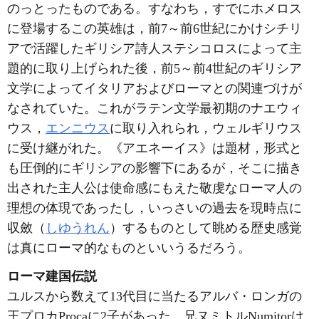
のっとったものである。すなわち，すでにホメロス
に登場するこの英雄は，前7～前6世紀にかけシチリ
アで活躍したギリシア詩人ステシコロスによって主
題的に取り上げられた後，前5～前4世紀のギリシア
文学によってイタリアおよびローマとの関連づけが
なされていた。これがラテン文学最初期のナエウィ
ウス，
エンニウス
に取り入れられ，ウェルギリウス
に受け継がれた。《アエネーイス》は題材，形式と
も圧倒的にギリシアの影響下にあるが，そこに描き
出された主人公は使命感にもえた敬虔なローマ人の
理想の体現であったし，いっさいの過去を現時点に
収斂（
しゆうれん
）するものとして眺める歴史感覚
は真にローマ的なものといいうるだろう。
ローマ建国伝説
ユルスから数えて13代目に当たるアルバ・ロンガの
王プロカProcaに2子があった。兄ヌミトルNumitorは