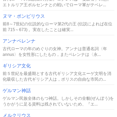
エトルリア王ポルセンナとの戦いでローマ軍がテベレ...
ヌマ・ポンピリウス
前8～7世紀の伝説的なローマ第2代の王 (伝説によれば在位
前 715～673) 。実在したことは確実...
アンナペレンナ
古代ローマの年のめぐりの女神。アンナは普通名詞〈年
annus〉を女性形にしたもの，またペレンナは〈永...
ギリシア文化
前５世紀を最盛期とする古代ギリシア文化エーゲ文明を消
化吸収した古代ギリシア人は，ポリスの自由な市民の...
ゲルマン神話
ゲルマン民族全体のもつ神話。しかしその全貌(ぜんぼう)を
うかがうに足る資料は残されていないため、『エ...
メルクリウス