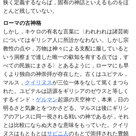
狭く定義するならば，固有の神話といえるものをほ
とんど残していない。
ローマの古神格
しかし，キケロの有名な言葉に〈われわれは諸芸術
についてはギリシア人に所詮かなわない。しかし宗
教性の点や，万物は神々による支配に服していると
いう洞察まで達した唯一の叡知を有する点では，す
べての民族にまさる〉とあるように，ローマにも早
くより独自の神崇拝が存在した。古くはユピテル，
マルス，
クイリヌス
が三位一体をなして篤くまつら
れた。ユピテルは語源をギリシアのゼウスと等しく
するインド・
ゲルマン
起源の天空神で，本来，日の
明るさと気象とをつかさどる。マルスは後にギリシ
アのアレスに同一視される戦いの神であるが，それ
とは比較にならぬ大きな意味をもっていた。クイリ
ヌスはもともとは
サビニ人
のもとで崇拝された豊饒