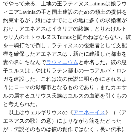
でやって来る。土地の王ラティヌスLatinusは娘ラウ
ィニアLaviniaの手と国土建設のための領土の提供を
約束するが，娘にはすでにこの地に多くの求婚者が
おり，アエネアスはイタリアの諸族，とりわけルト
ゥリ人の王トゥルヌスTurnusと闘わねばならない。彼
を一騎打ちで倒し，ラティヌスの後継者として支配
権を確保したアエネアスは，新たに建設した都市を
妻の名にちなんで
ラウィニウム
と命名した。彼の息
子ユルスは，やはりラテン都市の一つアルバ・ロン
ガを建設した。これは次の伝説に明らかにされるよ
うにローマの母都市となるものであり，またカエサ
ルの属するユリウス氏族はユルスの血筋を引くもの
と考えられた。
以上はウェルギリウスの《
アエネーイス
》（〈ア
エネアスの歌〉の意）によりながら筋をたどった
が，伝説そのものは彼の創作ではなく，長い伝承に