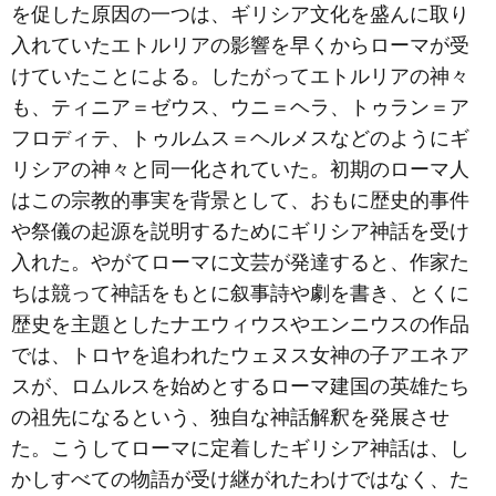
を促した原因の一つは、ギリシア文化を盛んに取り
入れていたエトルリアの影響を早くからローマが受
けていたことによる。したがってエトルリアの神々
も、ティニア＝ゼウス、ウニ＝ヘラ、トゥラン＝ア
フロディテ、トゥルムス＝ヘルメスなどのようにギ
リシアの神々と同一化されていた。初期のローマ人
はこの宗教的事実を背景として、おもに歴史的事件
や祭儀の起源を説明するためにギリシア神話を受け
入れた。やがてローマに文芸が発達すると、作家た
ちは競って神話をもとに叙事詩や劇を書き、とくに
歴史を主題としたナエウィウスやエンニウスの作品
では、トロヤを追われたウェヌス女神の子アエネア
スが、ロムルスを始めとするローマ建国の英雄たち
の祖先になるという、独自な神話解釈を発展させ
た。こうしてローマに定着したギリシア神話は、し
かしすべての物語が受け継がれたわけではなく、た