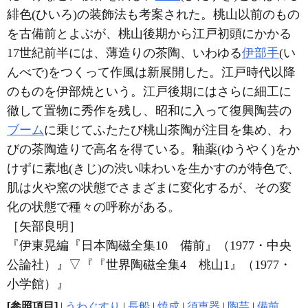
緋色(ひいろ)の装飾法も考案された。桃山以前のもの
を古備前とよぶが、桃山後期から江戸初頭にかかる
17世紀前半には、薄造りの茶陶、いわゆる
伊部手
(い
んべで)をつくって作風は新展開した。江戸時代以降
のものを伊部焼という。江戸後期にはさらに細工に
徹して置物に秀作を残し、昭和に入って復興陶芸の
ブーム
に乗じてふたたび桃山茶陶が注目を集め、わ
びの茶陶造りで高名を得ている。釉薬(ゆうやく)をか
けずに素地(きじ)の渋い味わいを生かすのが特色で、
肌は火や窯の状態でさまざまに変化するが、その変
化の状態で種々の呼称がある。
［矢部良明］
『伊東晃編『日本陶磁全集10 備前』（1977・中央
公論社）』
▽
『『世界陶磁全集4 桃山1』（1977・
小学館）』
[参照項目]
|
うわぐすり
|
長船
|
焼成
|
須恵器
|
陶芸
|
備前