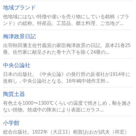
地域ブランド
他地域にはない特徴や違いを売り物にしている銘柄（ブラ
ンド）の総称。特産品、工芸品、郷土料理、ご当地グ...
梅津政景日記
出羽秋田藩主佐竹義宣の家臣梅津政景の日記。原本21巻25
冊。佐竹家に献呈された巻十六下を除く24冊の...
中央公論社
日本の出版社。《中央公論》の発行所の反省社が1914年に
改称し，中央公論社となる。16年嶋中雄作主幹...
陶質土器
有色土を1000〜1300℃くらいの温度で焼きしめ，釉を施さ
ない焼物。焼成中の降灰により表面にガラス...
小学館
総合出版社。1922年（大正11）相賀(おおが)武夫（祥宏）