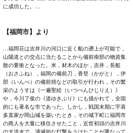
に成功した。…
【福岡市】より
…福岡荘は吉井川の河口に近く船の遡上が可能で，
山陽道との交点に当たることから備前南部の物資集
散の要衝となった。米，材木のほか，吉井，長船
（おさふね），福岡の備前刀，香登（かがと），伊
部（いんべ）の備前焼などの取引が行われ，その繁
栄のようすは《一遍聖絵（いつぺんひじりえ）》
や，今川了俊の《道ゆきぶり》にも描かれて，全国
的にも著名な市であった。しかし，戦国末期に宇喜
多直家が岡山城を築いたとき，その城下町に福岡市
の商人を大量に移住させたこと，近世初頭の吉井川
の大洪水で，潰滅的な打撃をうけたことが重なって