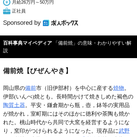
月給26万円～50万円
正社員
Sponsored by
百科事典マイペディア
「備前焼」の意味・わかりやすい解
説
備前焼【びぜんやき】
岡山県の
備前
市（旧伊部村）を中心に産する
焼物
。
伊部(いんべ)焼とも。長時間かけて焼きしめた褐色の
陶質土器
。平安・鎌倉期から瓶，壺，鉢等の実用品
が焼かれ，室町期にはそのほかに徳利や茶陶も焼か
れた。桃山時代から共同で大窯を経営するようにな
り，窯印がつけられるようになった。現存品に
武野