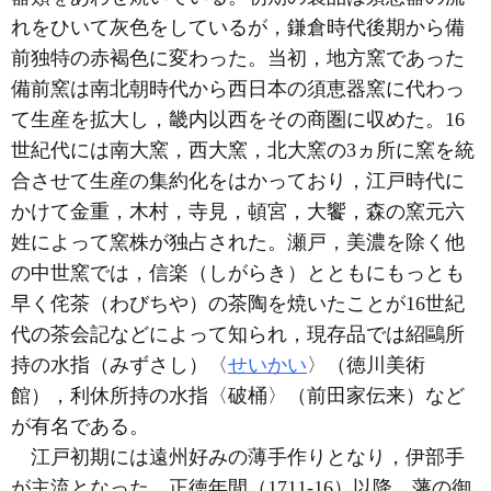
れをひいて灰色をしているが，鎌倉時代後期から備
前独特の赤褐色に変わった。当初，地方窯であった
備前窯は南北朝時代から西日本の須恵器窯に代わっ
て生産を拡大し，畿内以西をその商圏に収めた。16
世紀代には南大窯，西大窯，北大窯の3ヵ所に窯を統
合させて生産の集約化をはかっており，江戸時代に
かけて金重，木村，寺見，頓宮，大饗，森の窯元六
姓によって窯株が独占された。瀬戸，美濃を除く他
の中世窯では，信楽（しがらき）とともにもっとも
早く侘茶（わびちや）の茶陶を焼いたことが16世紀
代の茶会記などによって知られ，現存品では紹鷗所
持の水指（みずさし）〈
せいかい
〉（徳川美術
館），利休所持の水指〈破桶〉（前田家伝来）など
が有名である。
江戸初期には遠州好みの薄手作りとなり，伊部手
が主流となった。正徳年間（1711-16）以降，藩の御