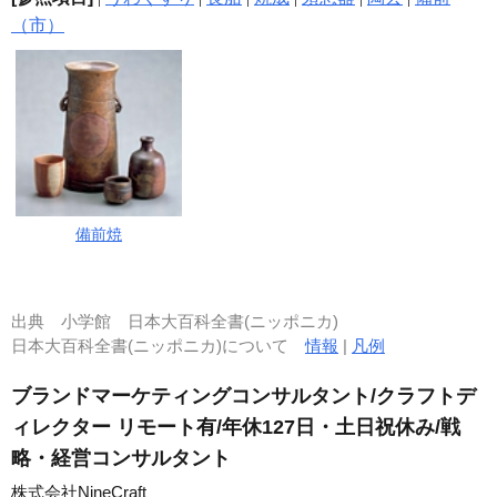
（市）
備前焼
出典
小学館 日本大百科全書(ニッポニカ)
日本大百科全書(ニッポニカ)について
情報
|
凡例
ブランドマーケティングコンサルタント/クラフトデ
ィレクター リモート有/年休127日・土日祝休み/戦
略・経営コンサルタント
株式会社NineCraft