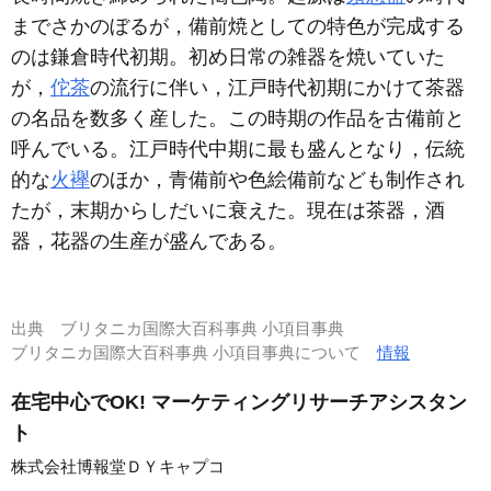
までさかのぼるが，備前焼としての特色が完成する
のは鎌倉時代初期。初め日常の雑器を焼いていた
が，
佗茶
の流行に伴い，江戸時代初期にかけて茶器
の名品を数多く産した。この時期の作品を古備前と
呼んでいる。江戸時代中期に最も盛んとなり，伝統
的な
火襷
のほか，青備前や色絵備前なども制作され
たが，末期からしだいに衰えた。現在は茶器，酒
器，花器の生産が盛んである。
出典
ブリタニカ国際大百科事典 小項目事典
ブリタニカ国際大百科事典 小項目事典について
情報
在宅中心でOK! マーケティングリサーチアシスタン
ト
株式会社博報堂ＤＹキャプコ