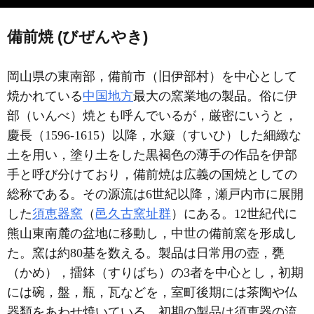
備前焼 (びぜんやき)
岡山県の東南部，備前市（旧伊部村）を中心として
焼かれている
中国地方
最大の窯業地の製品。俗に伊
部（いんべ）焼とも呼んでいるが，厳密にいうと，
慶長（1596-1615）以降，水簸（すいひ）した細緻な
土を用い，塗り土をした黒褐色の薄手の作品を伊部
手と呼び分けており，備前焼は広義の国焼としての
総称である。その源流は6世紀以降，瀬戸内市に展開
した
須恵器窯
（
邑久古窯址群
）にある。12世紀代に
熊山東南麓の盆地に移動し，中世の備前窯を形成し
た。窯は約80基を数える。製品は日常用の壺，甕
（かめ），擂鉢（すりばち）の3者を中心とし，初期
には碗，盤，瓶，瓦などを，室町後期には茶陶や仏
器類をあわせ焼いている。初期の製品は須恵器の流