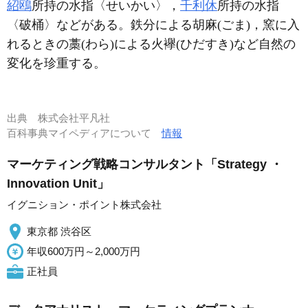
紹鴎
所持の水指〈せいかい〉，
千利休
所持の水指
〈破桶〉などがある。鉄分による胡麻(ごま)，窯に入
れるときの藁(わら)による火襷(ひだすき)など自然の
変化を珍重する。
出典
株式会社平凡社
百科事典マイペディアについて
情報
マーケティング戦略コンサルタント「Strategy ・
Innovation Unit」
イグニション・ポイント株式会社
東京都 渋谷区
年収600万円～2,000万円
正社員