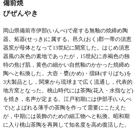
備前焼
びぜんやき
岡山県備前市伊部(いんべ)で産する無釉の焼締め陶
器。炻器(せっき)に属する。邑久(おく)郡一帯の須恵
器窯が母体となって13世紀に開窯した。はじめ須恵
器風の灰色の素地であったが，15世紀に赤褐色の独
特の焦げ肌，黄色の細かい自然釉のかかった焼締め
陶へと転換した。大壺・甕(かめ)・擂鉢(すりばち)を
3大製品とし，関東から琉球まで広く流通し，代表的
地方窯となった。桃山時代には茶陶(花入・水指など)
を焼き，名声が定まる。江戸初期には伊部手(いんべ
で)とよばれる薄手の茶陶を作って需要にこたえた
が，中期には装飾のための細工物へと転換。昭和期
に入り桃山茶陶を再興して知名度を高め復活した。