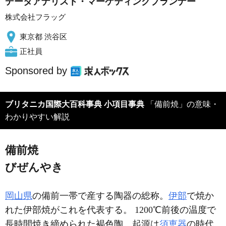
データアナリスト・マーケティングプランナー
株式会社フラッグ
東京都 渋谷区
正社員
Sponsored by
ブリタニカ国際大百科事典 小項目事典
「備前焼」の意味・
わかりやすい解説
備前焼
びぜんやき
岡山県
の備前一帯で産する陶器の総称。
伊部
で焼か
れた伊部焼がこれを代表する。 1200℃前後の温度で
長時間焼き締められた褐色陶。起源は
須恵器
の時代