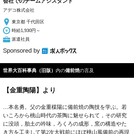
会社でのチームアシスタント
アデコ株式会社
東京都 千代田区
時給1,930円～
派遣社員
Sponsored by
世界大百科事典（旧版）
内の
備前焼
の言及
【金重陶陽】より
…本名勇。父の金重楳陽に備前焼の陶技を学ぶ。若
いころから桃山時代の茶陶に魅せられて，その研究
に没頭，胎土の吟味，ろくろの成形，窯の構造やた
き方を工夫して第2次大戦前にほぼ桃山風備前の再現