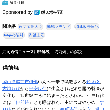
派遣社員
Sponsored by
関連語
通商産業大臣
地域ブランド
梅津政景日記
中央公論社
陶質土器
共同通信ニュース用語解説
「備前焼」の解説
備前焼
岡山県
備前市
伊部
いんべ一帯で製造される
焼き物
。
古墳時代
から
平安時代
に生産された須恵器の製法が
変化し、12世紀ごろに始まったとされる。江戸時代
には「
伊部焼
」とも呼ばれた。主につぼやかめ、
す
り鉢
などが作られていたが、
室町時代
から
安土桃山