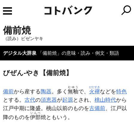
備前焼
（読み）ビゼンヤキ
デジタル大辞泉
「備前焼」の意味・読み・例文・類語
びぜん‐やき【備前焼】
むゆう
ひだすき
備前
から産する
陶器
。多く
無釉
で、
火襷
などを
特色
とする。
古代
の
須恵器
が
起源
とされ、
桃山時代
から
江戸中期に隆盛。桃山以前のものを
古備前
、江戸以
いんべ
降のものを
伊部
焼ともいう。