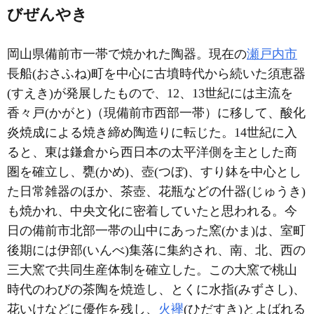
びぜんやき
岡山県備前市一帯で焼かれた陶器。現在の
瀬戸内市
長船(おさふね)町を中心に古墳時代から続いた須恵器
(すえき)が発展したもので、12、13世紀には主流を
香々戸(かがと)（現備前市西部一帯）に移して、酸化
炎焼成による焼き締め陶造りに転じた。14世紀に入
ると、東は鎌倉から西日本の太平洋側を主とした商
圏を確立し、甕(かめ)、壺(つぼ)、すり鉢を中心とし
た日常雑器のほか、茶壺、花瓶などの什器(じゅうき)
も焼かれ、中央文化に密着していたと思われる。今
日の備前市北部一帯の山中にあった窯(かま)は、室町
後期には伊部(いんべ)集落に集約され、南、北、西の
三大窯で共同生産体制を確立した。この大窯で桃山
時代のわびの茶陶を焼造し、とくに水指(みずさし)、
花いけなどに優作を残し、
火襷
(ひだすき)とよばれる