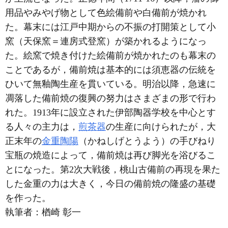
用品やみやげ物として色絵備前や白備前が焼かれ
た。幕末には江戸中期からの不振の打開策として小
窯（天保窯＝連房式登窯）が築かれるようになっ
た。絵窯で焼き付けた絵備前が焼かれたのも幕末の
ことであるが，備前焼は基本的には須恵器の伝統を
ひいて無釉陶生産を貫いている。明治以降，急速に
凋落した備前焼の復興の努力はさまざまの形で行わ
れた。1913年に設立された伊部陶器学校を中心とす
る人々の主力は，
煎茶器
の生産に向けられたが，大
正末年の
金重陶陽
（かねしげとうよう）の手びねり
宝瓶の焼造によって，備前焼は再び脚光を浴びるこ
とになった。第2次大戦後，桃山古備前の再現を果た
した金重の力は大きく，今日の備前焼の隆盛の基礎
を作った。
執筆者：
楢崎 彰一