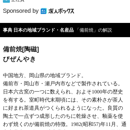
Sponsored by
事典 日本の地域ブランド・名産品
「備前焼」の解説
備前焼[陶磁]
びぜんやき
中国地方、岡山県の地域ブランド。
備前市・岡山市・瀬戸内市などで製作されている。
日本六古窯の一つに数えられ、およそ1000年の歴史
を有する。室町時代末期頃には、その素朴さが茶人
に好まれ茶道具がつくられるようになった。良質の
陶土で一点ずつ成形したのちに乾燥させ、釉薬を使
わず焼くのが備前焼の特徴。1982(昭和57)年11月、通