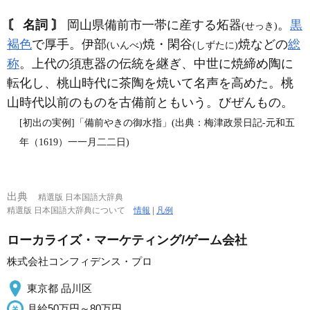
〘 名詞 〙
岡山県備前市一帯に産する炻器
。
黒
(せっき)
褐色
で厚手。伊部
焼・閑谷
焼などの
総
(いんべ)
(しずたに)
称
。上代の須恵器の伝統を継ぎ、中世に焼締め陶に
転化し、桃山時代に茶陶を焼いて名声を高めた。桃
山時代以前のものを古備前ともいう。びぜんもの。
[初出の実例]「備前やきの御水指」(出典：梅津政景日記‐元和五
年（1619）一一月二二日)
出典
精選版 日本国語大辞典
精選版 日本国語大辞典について
情報
|
凡例
ローカライズ・マーケティング/ゲーム会社
株式会社コンフィデンス・プロ
東京都 品川区
月給50万円～80万円