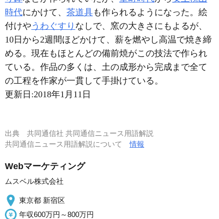
時代
にかけて、
茶道具
も作られるようになった。絵
付けや
うわぐすり
なしで、窯の大きさにもよるが、
10日から2週間ほどかけて、薪を燃やし高温で焼き締
める。現在もほとんどの備前焼がこの技法で作られ
ている。作品の多くは、土の成形から完成まで全て
の工程を作家が一貫して手掛けている。
更新日:
2018年1月11日
出典
共同通信社 共同通信ニュース用語解説
共同通信ニュース用語解説について
情報
Webマーケティング
ムスベル株式会社
東京都 新宿区
年収600万円～800万円