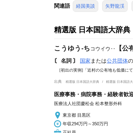
関連語
経国美談
矢野龍渓
精選版 日本国語大辞典
こうゆう‐ち
【公
コウイウ‥
〘 名詞 〙
国家
または
公共団体
[初出の実例]「近村の公有地も低価にて
出典
精選版 日本国語大辞典
精選版 日本国語
医療事務・病院事務・経験者歓
医療法人社団慶松会 松本整形外科
東京都 目黒区
年収294万円～350万円
正社員