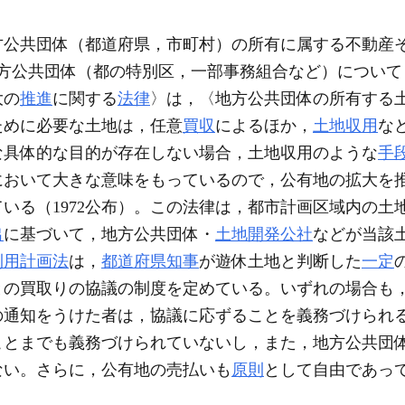
公共団体（都道府県，市町村）の所有に属する不動産
地方公共団体（都の特別区，一部事務組合など）につい
大の
推進
に関する
法律
〉は，〈地方公共団体の所有する
ために必要な土地は，任意
買収
によるほか，
土地収用
な
な具体的な目的が存在しない場合，土地収用のような
手
において大きな意味をもっているので，公有地の拡大を
いる（1972公布）。この法律は，都市計画区域内の土
出
に基づいて，地方公共団体・
土地開発公社
などが当該
利用計画法
は，
都道府県知事
が遊休土地と判断した
一定
との買取りの協議の制度を定めている。いずれの場合も
の通知をうけた者は，協議に応ずることを義務づけられ
ことまでも義務づけられていないし，また，地方公共団
ない。さらに，公有地の売払いも
原則
として自由であっ