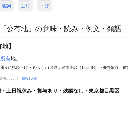
名詞
近村
下げ
「公有地」の意味・読み・例文・類語
有地】
の
所有
地。
我々に払ひ下げらるべく」(出典：経国美談（1883‐84）〈矢野龍渓〉前
大辞典について
情報
|
凡例
迎・土日祝休み・賞与あり・残業なし・東京都目黒区