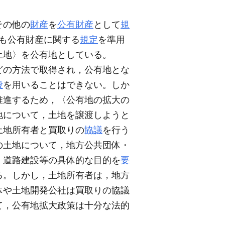
その他の
財産
を
公有財産
として
規
ても公有財産に関する
規定
を準用
土地〉を公有地としている。
どの方法で取得され，公有地とな
段
を用いることはできない。しか
推進するため，〈公有地の拡大の
地について，土地を譲渡しようと
土地所有者と買取りの
協議
を行う
の土地について，地方公共団体・
，道路建設等の具体的な目的を
要
る。しかし，土地所有者は，地方
体や土地開発公社は買取りの協議
て，公有地拡大政策は十分な法的