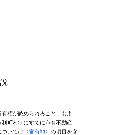
」
説
所有権が認められること，およ
の市制町村制にすでに市有不動産，
については〈
官有地
〉の項目を参