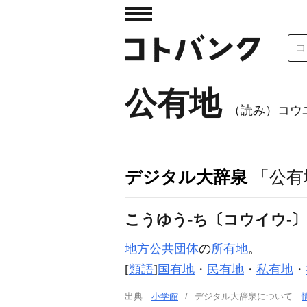
公有地
（読み）コウ
デジタル大辞泉
「公有
こうゆう‐ち〔コウイウ‐
地方公共団体
の
所有地
。
[
類語
]
国有地
・
民有地
・
私有地
・
出典
小学館
デジタル大辞泉について