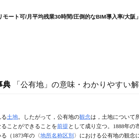
モート可/月平均残業30時間/圧倒的なBIM導入率/大阪
事典
「公有地」の意味・わかりやすい解
れる
土地
。したがって，公有地の
観念
は，土地について
なることができることを
前提
として成り立つ。1888年
（1873年の〈
地所名称区別
〉における公有地の観念