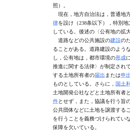
照）。
現在，地方自治法は，普通地方
律
を設け（238条以下），特別
している。後述の〈公有地の拡
道路などの公共施設の
建設
の
ることがある。道路建設のよう
し，公有地は，都市環境の
形成
推進に関する法律〉が制定されて
する土地所有者の
届出
または
申
ものとしている。さらに，
国土
土地開発公社などと土地所有者
件
とせず，また，協議を行う旨
公共団体などに土地を譲渡する
を行うことを義務づけられてい
保障を欠いている。