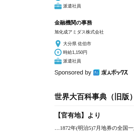
派遣社員
金融機関の事務
旭化成アミダス株式会社
大分県 佐伯市
時給1,150円
派遣社員
Sponsored by
世界大百科事典（旧版
【官有地】より
…1872年(明治5)7月
地券
の全国一