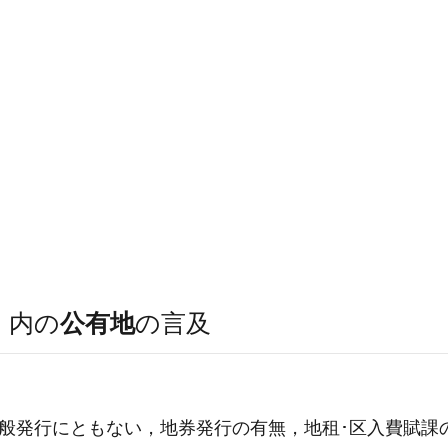
）
内の
公有地
の言及
般発行にともない，地券発行の有無，地租･区入費賦課