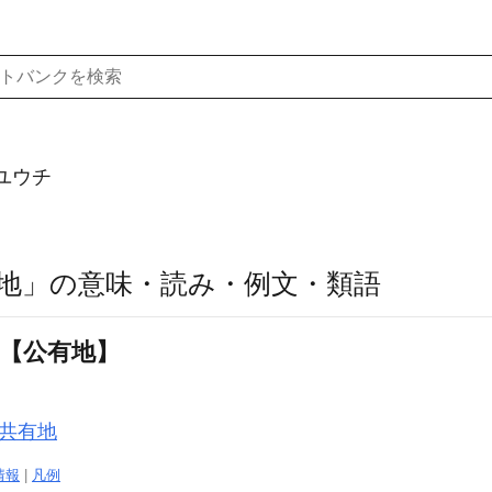
ユウチ
地」の意味・読み・例文・類語
〕【公有地】
共有地
情報
|
凡例