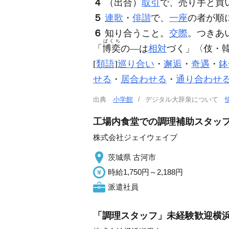
４
（出合）
取引
で、売り手と買
５
連歌
・
俳諧
で、
一座
の者が順
６
知り合うこと。
交際
。つきあ
ばくち
「
博奕
の―は
相対
づく」〈伎・
[
類語
]
巡り合い
・
邂逅
・
奇遇
・
鉢
せる
・
居合わせる
・
通り合わせ
出典
小学館
デジタル大辞泉について
工場内食堂での調理補助スタッ
株式会社ジェイウェイブ
茨城県 古河市
時給1,750円～2,188円
派遣社員
「調理スタッフ」未経験歓迎横