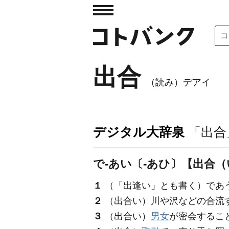
出合
（読み）デアイ
デジタル大辞泉
「出合
で‐あい〔‐あひ〕【出合
１
（「出逢い」とも書く）であ
２
（出合い）川や沢などの合流
３
（出合い）
男女
が密会するこ