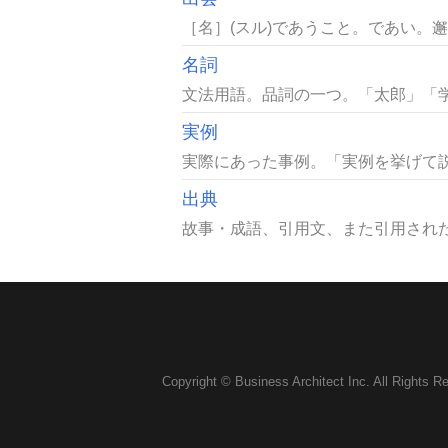
［名］(スル)であうこと。であい。
名詞
文法用語。品詞の一つ。「太郎」「学
実例
実際にあった事例。「実例を挙げて説
出典
故事・成語、引用文、また引用された
Copyright © Business Architect Inc. All Rights R