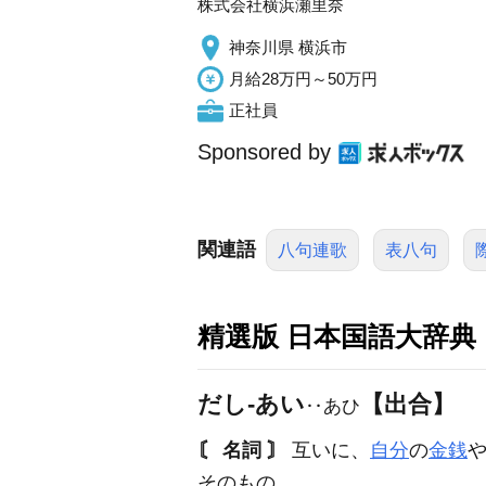
株式会社横浜瀬里奈
神奈川県 横浜市
月給28万円～50万円
正社員
Sponsored by
関連語
八句連歌
表八句
精選版 日本国語大辞典
だし‐あい
【出合】
‥あひ
〘 名詞 〙
互いに、
自分
の
金銭
そのもの。