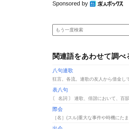
Sponsored by
関連語をあわせて調べ
八句連歌
狂言。各流。連歌の友人から借金して
表八句
〘 名詞 〙 連歌、俳諧において、百
際会
［名］(スル)重大な事件や時機にたま
出会