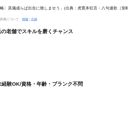
〈略〉其儀成らば出合に致しませう」(出典：虎寛本狂言・八句連歌（室町
大辞典について
情報
|
凡例
浜の老舗でスキルを磨くチャンス
未経験OK/資格・年齢・ブランク不問