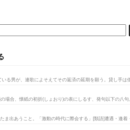
る
いる男が、連歌によそえてその返済の延期を願う。貸し手は借り
韻の場合、懐紙の初折(しょおり)の表にしるす、発句以下の八句。こ
たま出あうこと。「激動の時代に際会する」[類語]遭遇・逢着・会