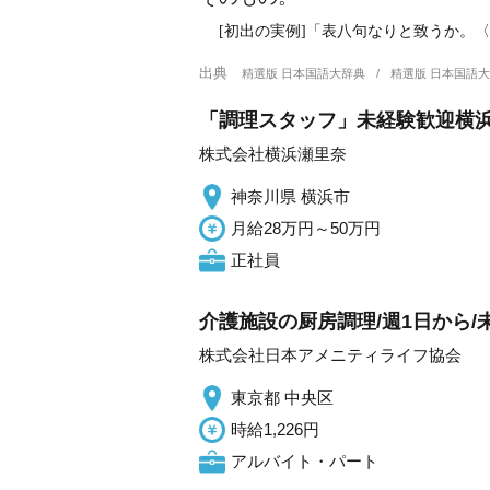
[初出の実例]「表八句なりと致うか。
出典
精選版 日本国語大辞典
精選版 日本国語
「調理スタッフ」未経験歓迎横
株式会社横浜瀬里奈
神奈川県 横浜市
月給28万円～50万円
正社員
介護施設の厨房調理/週1日から/
株式会社日本アメニティライフ協会
東京都 中央区
時給1,226円
アルバイト・パート