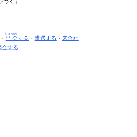
がつく」
しゅっかい
・
出会
する
・
遭遇する
・
来合わ
際会する