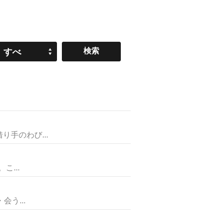
すべ
て
手のわび...
...
う...