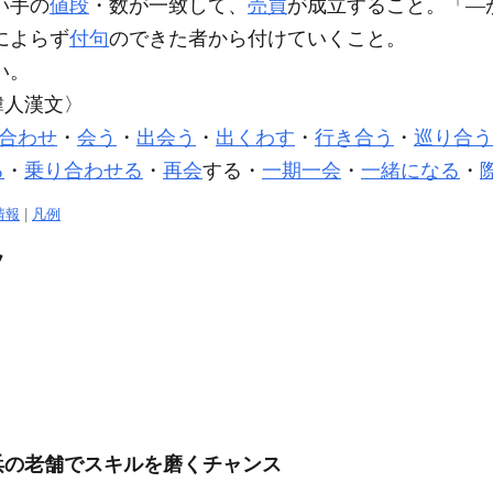
い手の
値段
・数が一致して、
売買
が成立すること。「―
によらず
付句
のできた者から付けていくこと。
い。
韓人漢文〉
合わせ
・
会う
・
出会う
・
出くわす
・
行き合う
・
巡り合う
る
・
乗り合わせる
・
再会
する・
一期一会
・
一緒になる
・
情報
|
凡例
フ
浜の老舗でスキルを磨くチャンス