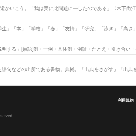
邂逅かいこう。「我は実に此問題に―したのである」〈木下尚江・
生」「本」「学校」「春」「友情」「研究」「泳ぎ」「高さ」な
明する」[類語]例・一例・具体例・例証・たとえ・引き合い・ケー
語句などの出所である書物。典拠。「出典をさがす」「出典を明
利用規約
eserved.