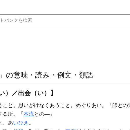
」の意味・読み・例文・類語
（い）／出会（い）】
うこと。思いがけなくあうこと。めぐりあい。「師との
する所。「
本流
との―」
と。あ
いびき
。