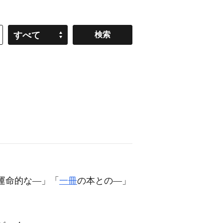
すべて
運命的な―」「
一冊
の本との―」