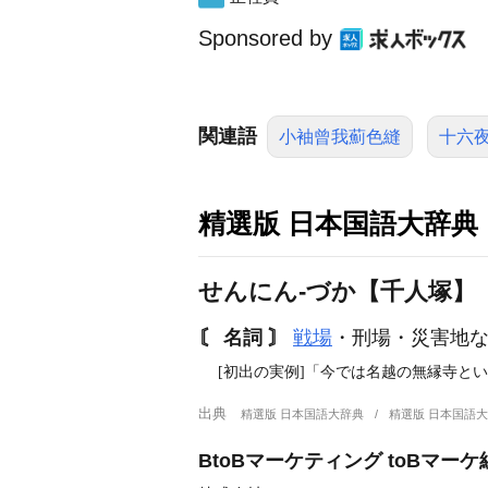
Sponsored by
関連語
小袖曾我薊色縫
十六
精選版 日本国語大辞典
せんにん‐づか【千人塚】
〘 名詞 〙
戦場
・刑場・災害地
[初出の実例]「今では名越の無縁寺と
出典
精選版 日本国語大辞典
精選版 日本国語
BtoBマーケティング toBマ