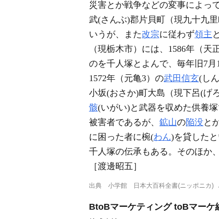
災害とか戦争などの変事によっ
武(さんぶ)郡片貝町（現九十九里
いうが、また
改宗
に従わず
領主
（現栃木市）には、1586年（天
のを千人塚とよんで、毎年旧7月
1572年（元亀3）の
武田信玄
(し
小坂(おさか)町大島（現下呂(げ
骸
(いがい)と武器を収めた供養
被害者であるが、
鉱山
の
陥没
と
に困った者に椀(
わん
)を貸した
千人塚の伝承もある。そのほか
［渡邊昭五］
出典
小学館 日本大百科全書(ニッポニカ)
BtoBマーケティング toBマ