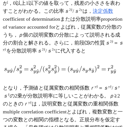
が，0以上1以下の値を取って，残差の小ささを表わ
2
ŷ
2
y
すことがわかる。この比率
ｓ
/
ｓ
は，
決定係数
coefficient of determinationまたは分散説明率proportion
of variance accounted forとよばれ，従属変数の分散の
うち，
ｐ
個の説明変数の分散によって説明される成
2
ŷ
分の割合と解される。さらに，前段⑶の性質
ｓ
＝
ｓ
y
ŷ
2
ŷ
2
y
を分散説明率
ｓ
/
ｓ
に代入すると
y
ŷ
y
ŷ
y
となり，予測値と従属変数の相関係数
ｒ
＝
ｓ
/
ｓ
ŷ
ｓ
の2乗が分散説明率に等しいことがわかる。
ｐ
≧2
y
ŷ
のときの
ｒ
は，説明変数と従属変数の重相関係数
multiple correlation coefficientとよばれ，複数変数と一
つの変数との相関の指標となる。正規分布を仮定す