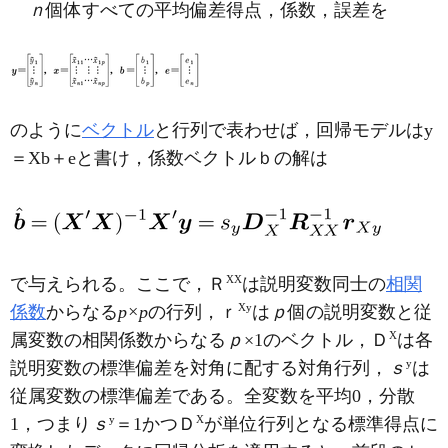
ｎ
個体すべての平均偏差得点，係数，誤差を
のように
ベクトル
と行列で表わせば，回帰モデルはy
＝Xb＋eと書け，係数ベクトルｂの解は
XX
で与えられる。ここで，Ｒ
は説明変数同士の
相関
X
y
係数
からなる
p×p
の行列，ｒ
は
ｐ
個の説明変数と従
X
属変数の相関係数からなる
ｐ
×1のベクトル，Ｄ
は各
y
説明変数の標準偏差を対角に配する対角行列，
ｓ
は
従属変数の標準偏差である。全変数を平均0，分散
y
X
1，つまり
ｓ
＝1かつＤ
が単位行列となる標準得点に