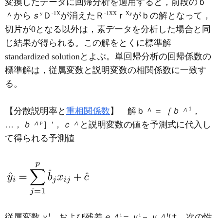
変換したデータに回帰分析を適用すると，前段のｂ
y
-1
X
-1
XX
X
y
＾から
ｓ
Ｄ
が消えたＲ
ｒ
がｂの解となって，
切片が0となる以外は，素データを分析した場合と同
じ結果が得られる。この解をとくに標準解
standardized solutionとよぶ。単回帰分析の回帰係数の
標準解は，従属変数と説明変数の相関係数に一致す
る。
1
【分散説明率と
重相関係数
】 解ｂ＾＝
［ｂ＾
，
p
…，
ｂ＾
］′，
ｃ＾
と説明変数の値を予測式に代入し
て得られる予測値
i
i
i
i
従属変数
ｙ
，および残差
ｅ＾
＝
ｙ
－
ｙ＾
は，次の性