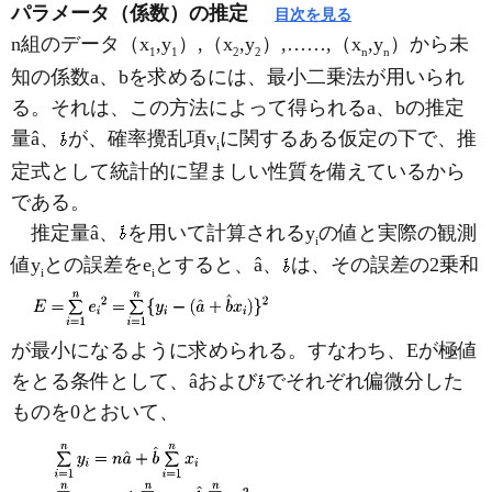
パラメータ（係数）の推定
目次を見る
n組のデータ（x
,y
）,（x
,y
）,……,（x
,y
）から未
1
1
2
2
n
n
知の係数a、bを求めるには、最小二乗法が用いられ
る。それは、この方法によって得られるa、bの推定
量â、
が、確率攪乱項v
に関するある仮定の下で、推
i
定式として統計的に望ましい性質を備えているから
である。
推定量â、
を用いて計算されるy
の値と実際の観測
i
値y
との誤差をe
とすると、â、
は、その誤差の2乗和
i
i
が最小になるように求められる。すなわち、Eが極値
をとる条件として、âおよび
でそれぞれ偏微分した
ものを0とおいて、