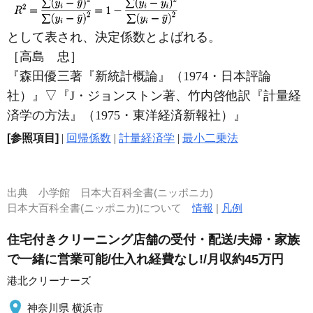
として表され、決定係数とよばれる。
［高島 忠］
『森田優三著『新統計概論』（1974・日本評論
社）』
▽
『J・ジョンストン著、竹内啓他訳『計量経
済学の方法』（1975・東洋経済新報社）』
[参照項目]
|
回帰係数
|
計量経済学
|
最小二乗法
出典
小学館 日本大百科全書(ニッポニカ)
日本大百科全書(ニッポニカ)について
情報
|
凡例
住宅付きクリーニング店舗の受付・配送/夫婦・家族
で一緒に営業可能/仕入れ経費なし!/月収約45万円
港北クリーナーズ
神奈川県 横浜市