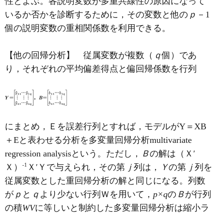
性とよぶ。各説明変数が多重共線性の原因になって
いるか否かを診断するために，その変数と他の
ｐ
－1
個の説明変数の重相関係数を利用できる。
【他の回帰分析】 従属変数が複数（
ｑ
個）であ
り，それぞれの平均偏差得点と偏回帰係数を行列
にまとめ，Ｅを誤差行列とすれば，モデルがY＝XB
＋Eと表わせる分析を多変量回帰分析multivariate
regression analysisという。ただし，
Ｂ
の解は（Ｘ′
-1
Ｘ）
Ｘ′Ｙで与えられ，その第
ｊ
列は，
Ｙ
の第
ｊ
列を
従属変数とした重回帰分析の解と同じになる。列数
が
ｐ
と
ｑ
より少ない行列Ｗを用いて，
p×q
の
Ｂ
が行列
の積
WV
に等しいと制約した多変量回帰分析は縮小ラ