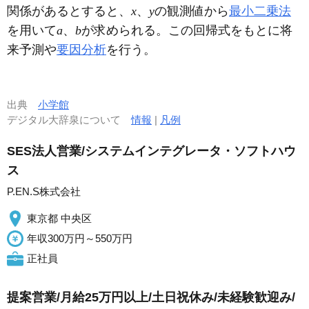
関係があるとすると、
x
、
y
の観測値から
最小二乗法
を用いて
a
、
b
が求められる。この回帰式をもとに将
来予測や
要因分析
を行う。
出典
小学館
デジタル大辞泉について
情報
|
凡例
SES法人営業/システムインテグレータ・ソフトハウ
ス
P.EN.S株式会社
東京都 中央区
年収300万円～550万円
正社員
提案営業/月給25万円以上/土日祝休み/未経験歓迎み/