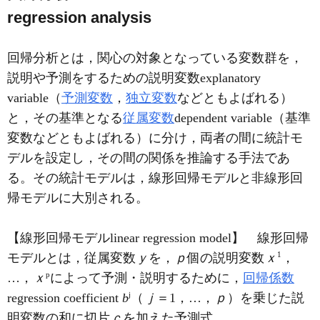
regression analysis
回帰分析とは，関心の対象となっている変数群を，
説明や予測をするための説明変数explanatory
variable（
予測変数
，
独立変数
などともよばれる）
と，その基準となる
従属変数
dependent variable（基準
変数などともよばれる）に分け，両者の間に統計モ
デルを設定し，その間の関係を推論する手法であ
る。その統計モデルは，線形回帰モデルと非線形回
帰モデルに大別される。
【線形回帰モデルlinear regression model】 線形回帰
1
モデルとは，従属変数
ｙ
を，
ｐ
個の説明変数
ｘ
，
p
…，
ｘ
によって予測・説明するために，
回帰係数
j
regression coefficient
b
（
ｊ
＝1，…，
ｐ
）を乗じた説
明変数の和に切片
ｃ
を加えた予測式