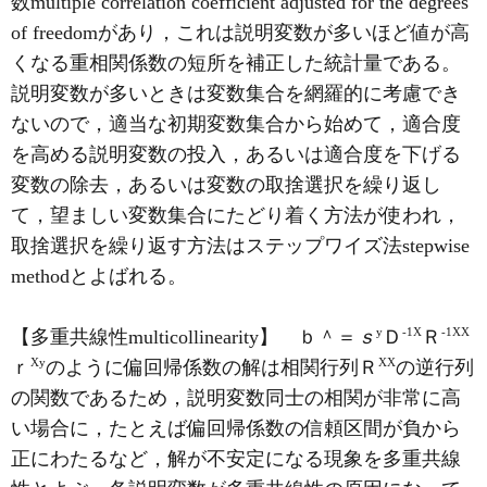
数multiple correlation coefficient adjusted for the degrees
of freedomがあり，これは説明変数が多いほど値が高
くなる重相関係数の短所を補正した統計量である。
説明変数が多いときは変数集合を網羅的に考慮でき
ないので，適当な初期変数集合から始めて，適合度
を高める説明変数の投入，あるいは適合度を下げる
変数の除去，あるいは変数の取捨選択を繰り返し
て，望ましい変数集合にたどり着く方法が使われ，
取捨選択を繰り返す方法はステップワイズ法stepwise
methodとよばれる。
y
-1
X
-1
XX
【多重共線性multicollinearity】 ｂ＾＝
ｓ
Ｄ
Ｒ
X
y
XX
ｒ
のように偏回帰係数の解は相関行列Ｒ
の逆行列
の関数であるため，説明変数同士の相関が非常に高
い場合に，たとえば偏回帰係数の信頼区間が負から
正にわたるなど，解が不安定になる現象を多重共線