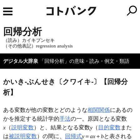
回帰分析
（読み）カイキブンセキ
（その他表記）regression analysis
デジタル大辞泉
「回帰分析」の意味・読み・例文・類語
かいき‐ぶんせき〔クワイキ‐〕【回帰分
析】
ある変数が他の変数とどのような
相関関係
にあるの
かを推定する統計学的
手法
の一。原因となる変数
x
（
説明変数
）と、結果となる変数
y
（
目的変数
また
は
被説明変数
）の間に、
回帰式
y
＝
a
x
＋
b
と表される