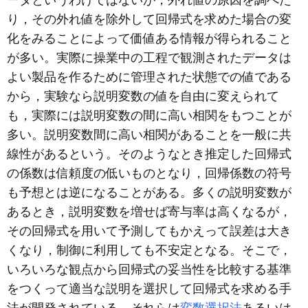
り，その外れ値を除外して回帰式を求めた場合の変
化をみることによって価値ある情報が得られること
が多い。実際に操業中の工程で観測されたデータは
よい製品を作るために管理された状態での値である
から，実験なら説明変数の値を自由に変えられて
も，実際には説明変数の間に高い相関をもつことが
多い。説明変数間に高い相関があることを一般に共
線性があるという。そのようなとき推定した回帰式
の係数は信頼度の低いものとなり，回帰係数の符号
も予想とは逆になることがある。多くの説明変数が
あるとき，説明変数を増せば寄与率は高くなるが，
その回帰式を用いて予測してもかえって誤差は大き
くなり，制御に利用しても不安定となる。そこで，
いろいろな観点から回帰式の妥当性を比較する基準
をつくって適当な説明を選択して回帰式を求める手
法が開発されている。それらは
変数選択法
あるいは