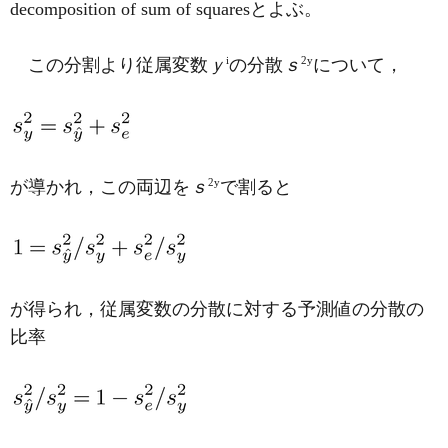
decomposition of sum of squaresとよぶ。
i
2
y
この分割より従属変数
ｙ
の分散
ｓ
について，
2
y
が導かれ，この両辺を
ｓ
で割ると
が得られ，従属変数の分散に対する予測値の分散の
比率