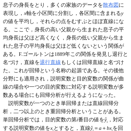
息子の身長をとり，多くの家族のデータを
散布図
に
表現し，
x
軸を小区間に分割し，各区間に含まれる
y
の値を平均し，それらの点をむすぶとほぼ直線にな
る。ここで，身長の高い父親から生まれた息子の平
均身長は父ほど高くなく，身長の低い父親から生ま
れた息子の平均身長は父ほど低くないという関係が
ある。F.ゴールトンは1889年この関係を発見し退行と
名づけ，直線を
退行直線
もしくは回帰直線と名づけ
た。これが回帰という名称の起源である。その後他
分野にも適用され，説明変数と目的変数の関係が曲
線の場合や一つの目的変数に対応する説明変数が多
数ある場合にも回帰分析が行えるようになった。
説明変数が一つのとき単回帰または直線回帰分
析，二つ以上のとき重回帰分析ということがある。
単回帰分析では，目的変数の第
i
番目の値を
ŷ
，対応
i
する説明変数の値を
x
とすると，直線
ŷ
＝
a
＋
bx
を回
i
i
i