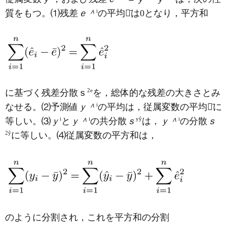
i
質をもつ。⑴残差
ｅ＾
の平均
ｅ̄
は0となり，平方和
2
e
に基づく残差分散ｓ
を，総体的な残差の大きさとみ
i
なせる。⑵予測値
ｙ＾
の平均は，従属変数の平均
ｙ̄
に
i
i
y
ŷ
i
等しい。⑶
ｙ
と
ｙ＾
の共分散
ｓ
は，
ｙ＾
の分散
ｓ
2
ŷ
に等しい。⑷従属変数の平方和は，
のように分割され，これを平方和の分割