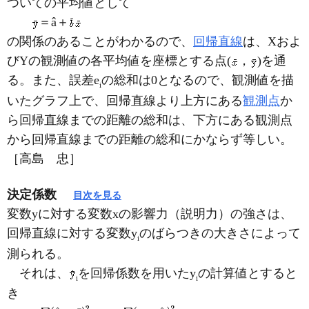
ついての平均値として
＝â＋
の関係のあることがわかるので、
回帰直線
は、Xおよ
びYの観測値の各平均値を座標とする点(
，
)を通
る。また、誤差e
の総和は0となるので、観測値を描
i
いたグラフ上で、回帰直線より上方にある
観測点
か
ら回帰直線までの距離の総和は、下方にある観測点
から回帰直線までの距離の総和にかならず等しい。
［高島 忠］
決定係数
目次を見る
変数yに対する変数xの影響力（説明力）の強さは、
回帰直線に対する変数y
のばらつきの大きさによって
i
測られる。
それは、
を回帰係数を用いたy
の計算値とすると
i
i
き