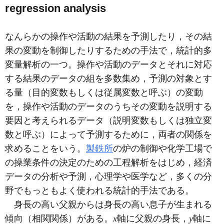
regression analysis
なんらかの操作や活動の結果を予測したり，その結
果の変動を制御したりするための手法で，統計的多
変量解析の一つ。操作や活動のデータとそれに対応
する結果のデータの組を多数集め，予測の対象とす
る量（目的変数もしくは従属変数と呼ぶ）の変動
を，操作や活動のデータのうちその変動を説明する
要因と考えられるデータ（説明変数もしくは独立変
数と呼ぶ）によって予測するために，両者の関係を
求めることをいう。
製鉄所
の炉の制御や化学工場で
の操業条件の決定のための工程解析をはじめ，経済
データの分析や予測，心理学や医学など，多くの分
野でもっともよく使われる統計的手法である。
身長の高い父親からは身長の高い息子が生まれる
傾向（相関関係）がある。
x
軸に父親の身長，
y
軸に