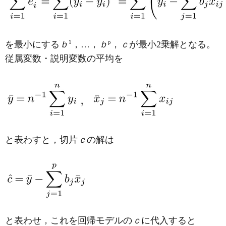
1
p
を最小にする
ｂ
，…，
ｂ
，
ｃ
が最小2乗解となる。
従属変数・説明変数の平均を
と表わすと，切片
ｃ
の解は
と表わせ，これを回帰モデルの
ｃ
に代入すると