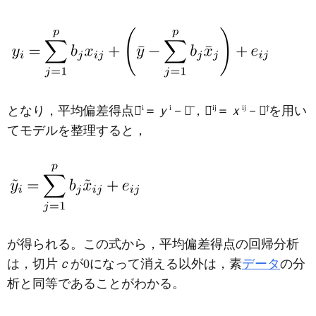
i
i
ij
ij
j
となり，平均偏差得点
ｙ̃
＝
ｙ
－
ｙ̄
，
ｘ̃
＝
ｘ
－
ｘ̄
を用い
てモデルを整理すると，
が得られる。この式から，平均偏差得点の回帰分析
は，切片
ｃ
が0になって消える以外は，素
データ
の分
析と同等であることがわかる。