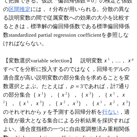
て把握できる。仮説「偏回帰係数＝0」の検定と係数
の
区間推定
には，
ｔ
分布が用いられる。分散の異な
る説明変数の間で従属変数への効果の大小を比較す
るときは，標準解の偏回帰係数である標準偏回帰係
数standardized partial regression coefficientを参照しな
ければならない。
1
p
【変数選択variable selection】 説明変数
ｘ
，…，
ｘ
すべてを分析に投入するのではなく，回帰モデルの
適合度が高い説明変数の部分集合を求めることを変
数選択とよぶ。たとえば，
ｐ
＝3であれば，計7通り
1
2
3
1
の部分集合｛
ｘ
｝，｛
ｘ
｝，｛
ｘ
｝，｛
ｘ
，
ｘ
2
1
3
2
3
1
2
3
｝，｛
ｘ
，
ｘ
｝，｛
ｘ
，
ｘ
｝，｛
ｘ
，
ｘ
，
ｘ
｝
のそれぞれから
ｙ
を予測する回帰分析を
行ない
，適
合度が最大となる集合による分析結果を採択すれば
よい。適合度指標の一つに自由度調整済み重相関係