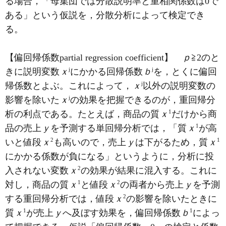
る場合，「母集団では分散説明率と重相関係数は0で
ある」という仮説を，分散分析によって検定でき
る。
【偏回帰係数partial regression coefficient】
ｐ
≧2のと
j
j
きに説明変数
ｘ
にかかる回帰係数
ｂ
を，とくに偏回
j
帰係数とよぶ。これによって，
ｘ
以外の説明変数の
j
影響を除いた
ｘ
の効果を把握できるのが，重回帰分
1
析の利点である。たとえば，商品の質
ｘ
だけから商
1
品の売上
ｙ
を予測する単回帰分析では，「質
ｘ
が高
2
1
いと値段
ｘ
も高いので，売上
ｙ
は下がるため，質
ｘ
にかかる係数が負になる」というように，分析に投
2
入されない変数
ｘ
の効果が結果に混入する。これに
1
2
対し，商品の質
ｘ
と値段
ｘ
の両者から売上
ｙ
を予測
2
する重回帰分析では，値段
ｘ
の影響を除いたときに
1
1
質
ｘ
が売上
ｙ
へ及ぼす効果を，偏回帰係数
ｂ
によっ