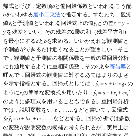
帰式と呼び，定数項
a
と偏回帰係数といわれるこう配
b
をいわゆる
最小二乗法
で推定する。すなわち，観測
値
y
と予測値といわれる回帰式上の値
y
との差
r
＝
y
－
i
i
i
i
ŷ
を残差といい，その残差の2乗の和（残差平方和）
i
を最小にする
a
と
b
を求める。いいかえれば観測値と
予測値ができるだけ近くなることが望ましい。そこ
で，観測値と予測値の相関係数を一般の重回帰分析
にも通用するように重相関係数，その2乗を
寄与率
と
呼んで，回帰式の観測値に対するあてはまりのよさ
を示す指標とする。回帰式としては，
ŷ
＝
a
＋
b
log
x
の
i
i
2
ように
x
の簡単な変換式を用いたり，
ŷ
＝
a
＋
bx
＋
cx
i
i
i
i
のように多項式を用いることもできる。重回帰分析
では，説明変数を
x
，
z
，……などと書いて，回帰式
を
ŷ
＝
a
＋
bx
＋
cz
……などとする。回帰分析では多数
i
i
i
の変数が説明変数の候補と考えられるが，実用上は
数個（3～7個，たかだか10個程度）の説明変数を選