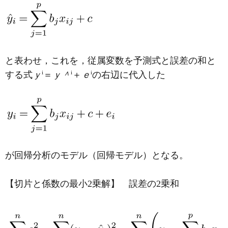
と表わせ，これを，従属変数を予測式と誤差の和と
i
i
i
する式
ｙ
＝
ｙ＾
＋
ｅ
の右辺に代入した
が回帰分析のモデル（回帰モデル）となる。
【切片と係数の最小2乗解】 誤差の2乗和