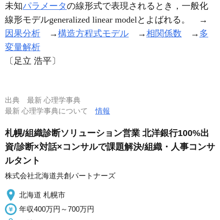
未知
パラメータ
の線形式で表現されるとき，一般化
線形モデルgeneralized linear modelとよばれる。 →
因果分析
→
構造方程式モデル
→
相関係数
→
多
変量解析
〔足立 浩平〕
出典
最新 心理学事典
最新 心理学事典について
情報
札幌/組織診断ソリューション営業 北洋銀行100%出
資/診断×対話×コンサルで課題解決/組織・人事コンサ
ルタント
株式会社北海道共創パートナーズ
北海道 札幌市
年収400万円～700万円