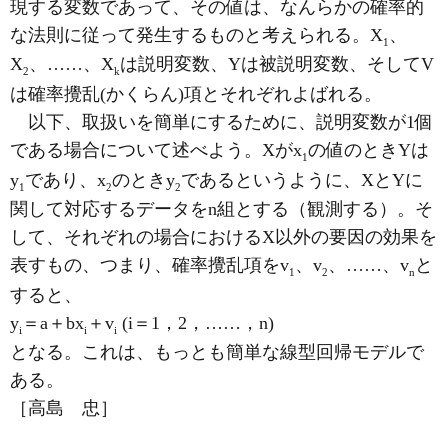
現する変数であって、その値は、なんらかの確率的
な法則に従って発生するものと考えられる。X
、
1
X
、……、X
は説明変数、Yは被説明変数、そしてV
2
k
は確率攪乱(かくらん)項とそれぞれよばれる。
以下、取扱いを簡単にするために、説明変数が1個
である場合について述べよう。Xがx
の値のときYは
1
y
であり、x
のときy
であるというように、XとYに
1
2
2
関して対応するデータをn組とする（観測する）。そ
して、それぞれの場合におけるX以外の要因の効果を
表すもの、つまり、確率攪乱項をv
、v
、……、v
と
1
2
n
すると、
y
＝a＋bx
＋v
(i＝1，2，……，n)
i
i
i
となる。これは、もっとも簡単な線型回帰モデルで
ある。
［高島 忠］