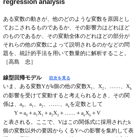
regression analysis
ある変数の動きが、他のどのような変数を原因とし
ておこされるものであるか、その影響力はどれほど
のものであるか、その変動全体のどれほどの部分が
それらの他の変数によって説明されるのかなどの問
題を、統計的手法を用いて数量的に解析すること。
［高島 忠］
線型回帰モデル
目次を見る
いま、ある変数Yがk個の他の変数X
、X
、……、X
1
2
k
の影響を受けて変動すると考えられるとき、その関
係は、a
、a
、a
、……、a
を定数として
0
1
2
k
Y＝a
＋a
X
＋a
X
＋……＋a
X
＋V
0
1
1
2
2
k
k
と表される。ここで、Vはこの関係式に採用されたk
個の変数以外の要因からくるYへの影響を集約して表