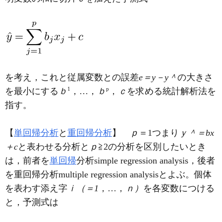
を考え，これと従属変数との誤差
e＝y－y＾
の大きさ
1
p
を最小にする
ｂ
，…，
ｂ
，
ｃ
を求める統計解析法を
指す。
【
単回帰分析
と
重回帰分析
】
ｐ
＝1つまり
ｙ＾＝bx
＋c
と表わせる分析と
ｐ
≧2の分析を区別したいとき
は，前者を
単回帰
分析simple regression analysis，後者
を重回帰分析multiple regression analysisとよぶ。個体
を表わす添え字
ｉ（＝1
，…，
ｎ）
を各変数につける
と，予測式は