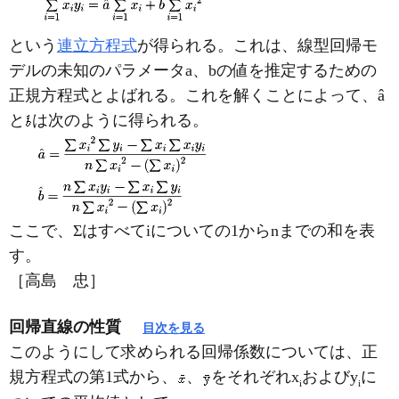
という
連立方程式
が得られる。これは、線型回帰モ
デルの未知のパラメータa、bの値を推定するための
正規方程式とよばれる。これを解くことによって、â
と
は次のように得られる。
ここで、Σはすべてiについての1からnまでの和を表
す。
［高島 忠］
回帰直線の性質
目次を見る
このようにして求められる回帰係数については、正
規方程式の第1式から、
、
をそれぞれx
およびy
に
i
i