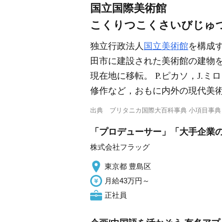
国立国際美術館
こくりつこくさいびじゅ
独立行政法人
国立美術館
を構成す
田市に建設された美術館の建物を転
現在地に移転。 P.ピカソ，J.
修作など，おもに内外の現代美術
出典
ブリタニカ国際大百科事典 小項目事典
「プロデューサー」「大手企業の
株式会社フラッグ
東京都 豊島区
月給43万円～
正社員