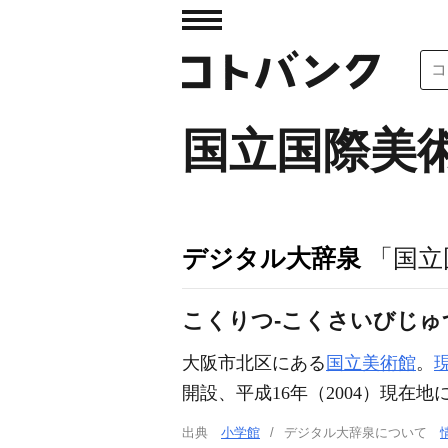
国立国際美
デジタル大辞泉
「国立
こくりつ‐こくさいびじゅ
大阪市北区にある
国立美術館
。
開設、平成16年（2004）現在地
出典
小学館
デジタル大辞泉について