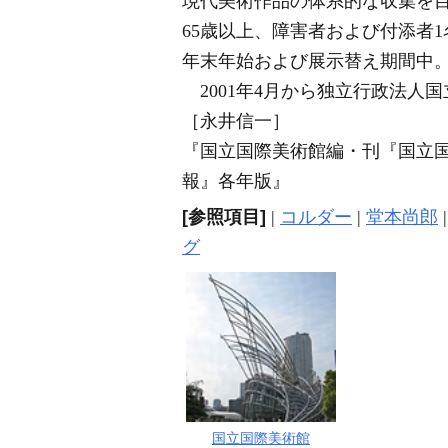
現代美術作品の体系的な収集を目
65歳以上、障害者および付添者
年末年始および展示替え期間中
2001年4月から独立行政法人
［永井信一］
『国立国際美術館編・刊『国立国際美
報』各年版』
[参照項目]
|
コルダー
|
堂本尚郎
グ
国立国際美術館