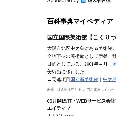
Sponsored by
百科事典マイペディア
国立国際美術館【こくり
大阪市北区中之島にある美術館
全地下型の美術館として新築・
目的としている。2001年４月，
美術館に移行した。
→関連項目
国立新美術館
｜
中之
出典
株式会社平凡社
百科事典マイペデ
09月開始/IT・WEBサービス
エイティブ