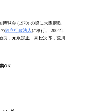
覧会 (1970) の際に大阪府吹
管の
独立行政法人
に移行。 2004年
吉原治良，元永定正，高松次郎，荒川
業OK