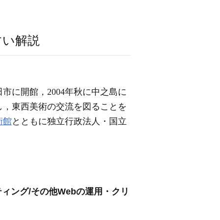
すい解説
田市に開館，2004年秋に中之島に
し，東西美術の交流を図ることを
術館
とともに独立行政法人・国立
ティング/その他Webの運用・クリ