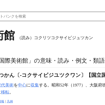
術館
（読み）コクリツコクサイビジュツカン
国際美術館」の意味・読み・例文・類語
つかん〔‐コクサイビジユツクワン〕【国立
現代美術
を
中心
に
収集
する。昭和52年（1977）、大阪
に
移転
。
情報
|
凡例