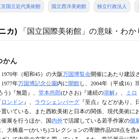
東京国立近代美術館
国立西洋美術館
独立行政法人
ニカ)
「国立国際美術館」の意味・わか
つかん
1970年（昭和45）の大阪
万国博覧会
開催にあたり建設
977年
万国博記念公園
内に
開館
し、2004年（平成16
ろう)『無題』、
堂本尚郎
(ひさお)『連続の
溶解
』、
ミロ
『
ロンドン
』、
ラウシェンバーグ
『至点』などがあり、
を置いている。また西欧美術と日本の関係、現代美術に
共催展を行うほか、国
内外
で活躍している若手作家の
個
大橋嘉一(かいち)コレクションの寄贈作品828点を含め