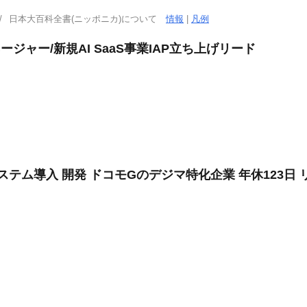
日本大百科全書(ニッポニカ)について
情報
|
凡例
ジャー/新規AI SaaS事業IAP立ち上げリード
テム導入 開発 ドコモGのデジマ特化企業 年休123日