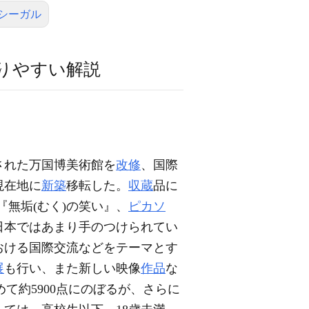
シーガル
りやすい解説
された万国博美術館を
改修
、国際
）現在地に
新築
移転した。
収蔵
品に
『無垢(むく)の笑い』、
ピカソ
日本ではあまり手のつけられてい
おける国際交流などをテーマとす
展
も行い、また新しい映像
作品
な
て約5900点にのぼるが、さらに