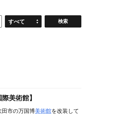
すべて
国際美術館】
府吹田市の万国博
美術館
を改装して