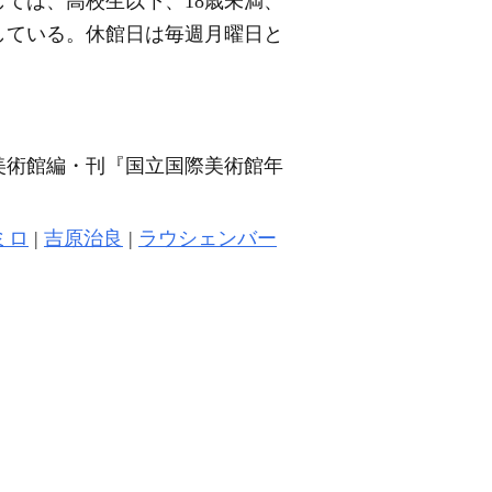
ては、高校生以下、18歳未満、
している。休館日は毎週月曜日と
美術館編・刊『国立国際美術館年
ミロ
|
吉原治良
|
ラウシェンバー