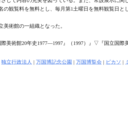
ざして内容の充実を図っている。また、常設展示に関し
1名の観覧料を無料とし、毎月第1土曜日を無料観覧日と
。
国立美術館の一組織となった。
術館20年史1977―1997』（1997）』
▽
『国立国際
|
独立行政法人
|
万国博記念公園
|
万国博覧会
|
ピカソ
|