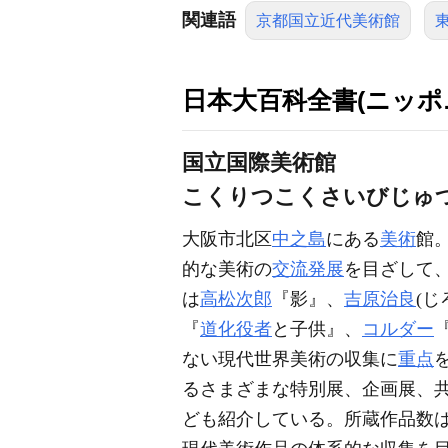
関連語
京都国立近代美術館
日本大百科全書(ニッポ
国立国際美術館
こくりつこくさいびじゅ
大阪市北区
中之島
にある
美術
館。
的な美術の
交流
発展
を目ざして、1
は
高松次郎
『影』、
吉原治良
(じ
『
道化役者
と子供』、
コルダー
ない現代世界美術の収集に
重点
るさまざまな特別展、企画展、
ども紹介している。所蔵作品数は、