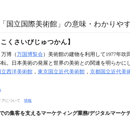
「国立国際美術館」の意味・わかりや
つこくさいびじゅつかん】
。万博（
万国博覧会
）美術館の建物を利用して1977年吹
移転。日本美術の発展と世界の美術との関連を明らかに
国立西洋美術館
，
東京国立近代美術館
，
京都国立近代美
島
ィアについて
情報
会社での集客を支えるマーケティング業務/デジタルマーケ