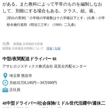
がある。また教科によって平常のものを編制しなお
して、別個にする場合もある。クラス。組。級。
[初出の実例]「小学校の学級数は十八学級以下とす」(出典：小学
校令施行規則（明治三三年）（1900）二九条)
出典
精選版 日本国語大辞典
精選版 日本国語大辞典について
情報
|
凡例
中型/夜間配送ドライバー 6t
アサヒロジスティクス株式会社 花見台共配センター
埼玉県 熊谷市
月給31万8,145円～34万690円
正社員
4t中型ドライバー/社会保険/ミドル世代活躍中/週休二