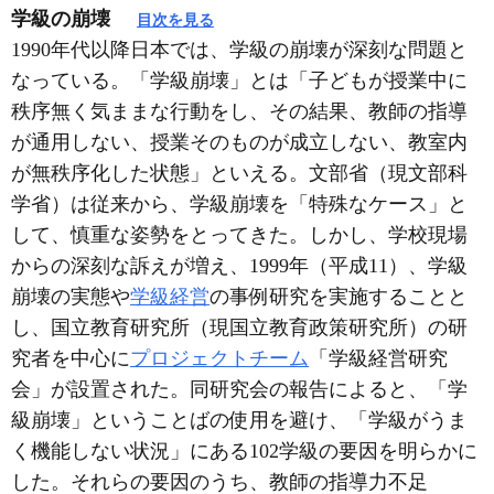
学級の崩壊
目次を見る
1990年代以降日本では、学級の崩壊が深刻な問題と
なっている。「学級崩壊」とは「子どもが授業中に
秩序無く気ままな行動をし、その結果、教師の指導
が通用しない、授業そのものが成立しない、教室内
が無秩序化した状態」といえる。文部省（現文部科
学省）は従来から、学級崩壊を「特殊なケース」と
して、慎重な姿勢をとってきた。しかし、学校現場
からの深刻な訴えが増え、1999年（平成11）、学級
崩壊の実態や
学級経営
の事例研究を実施することと
し、国立教育研究所（現国立教育政策研究所）の研
究者を中心に
プロジェクトチーム
「学級経営研究
会」が設置された。同研究会の報告によると、「学
級崩壊」ということばの使用を避け、「学級がうま
く機能しない状況」にある102学級の要因を明らかに
した。それらの要因のうち、教師の指導力不足