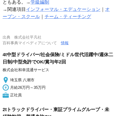
ともある。→
学級編制
→関連項目
インフォーマル・エデュケーション
｜
オ
ープン・スクール
｜
チーム・ティーチング
出典
株式会社平凡社
百科事典マイペディアについて
情報
4t中型ドライバー/社会保険/ミドル世代活躍中/週休二
日制/中型免許でOK/賞与年2回
株式会社和幸流通サービス
埼玉県 八潮市
月給26万円～35万円
正社員
2tトラックドライバー・東証プライムグループ・未