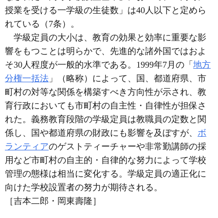
授業を受ける一学級の生徒数」は40人以下と定めら
れている（7条）。
学級定員の大小は、教育の効果と効率に重要な影
響をもつことは明らかで、先進的な諸外国ではおよ
そ30人程度が一般的水準である。1999年7月の「
地方
分権一括法
」（略称）によって、国、都道府県、市
町村の対等な関係を構築すべき方向性が示され、教
育行政においても市町村の自主性・自律性が担保さ
れた。義務教育段階の学級定員は教職員の定数と関
係し、国や都道府県の財政にも影響を及ぼすが、
ボ
ランティア
のゲストティーチャーや非常勤講師の採
用など市町村の自主的・自律的な努力によって学校
管理の態様は相当に変化する。学級定員の適正化に
向けた学校設置者の努力が期待される。
［吉本二郎・岡東壽隆］