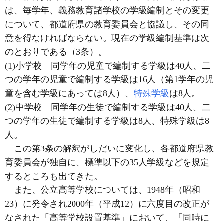
は、毎学年、義務教育諸学校の学級編制とその変更
について、都道府県の教育委員会と協議し、その同
意を得なければならない。現在の学級編制基準は次
のとおりである（3条）。
(1)小学校 同学年の児童で編制する学級は40人、二
つの学年の児童で編制する学級は16人（第1学年の児
童を含む学級にあっては8人）、
特殊学級
は8人。
(2)中学校 同学年の生徒で編制する学級は40人、二
つの学年の生徒で編制する学級は8人、特殊学級は8
人。
この第3条の解釈がしだいに変化し、各都道府県教
育委員会が独自に、標準以下の35人学級などを規定
するところも出てきた。
また、公立高等学校については、1948年（昭和
23）に発令され2000年（平成12）に六度目の改正が
なされた「高等学校設置基準」において、「同時に