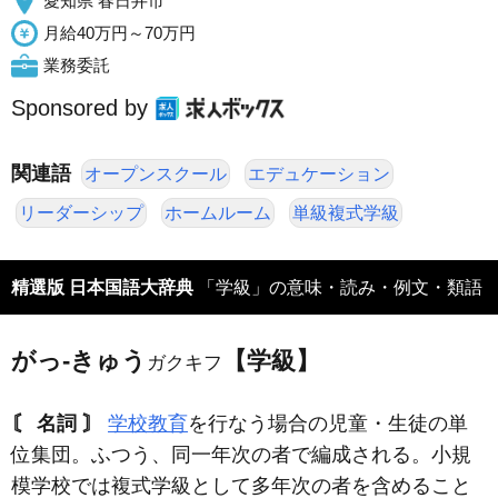
愛知県 春日井市
月給40万円～70万円
業務委託
Sponsored by
関連語
オープンスクール
エデュケーション
リーダーシップ
ホームルーム
単級複式学級
精選版 日本国語大辞典
「学級」の意味・読み・例文・類語
がっ‐きゅう
【学級】
ガクキフ
〘 名詞 〙
学校教育
を行なう場合の児童・生徒の単
位集団。ふつう、同一年次の者で編成される。小規
模学校では複式学級として多年次の者を含めること