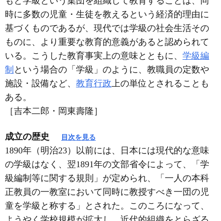
もと学級という集団を組織して教育することは、同
時に多数の児童・生徒を教えるという経済的理由に
基づくものであるが、現代では学級の社会生活その
ものに、より重要な教育的意義があると認められて
いる。こうした教育事実上の意味とともに、
学級編
制
という場合の「学級」のように、教職員の定数や
施設・設備など、
教育行政
上の単位とされることも
ある。
［吉本二郎・岡東壽隆］
成立の歴史
目次を見る
1890年（明治23）以前には、日本には現代的な意味
の学級はなく、翌1891年の文部省令によって、「学
級編制等に関する規則」が定められ、「一人の本科
正教員の一教室において同時に教授すべき一団の児
童を学級と称する」とされた。このころになって、
ようやく学校規模が拡大し、近代的組織をとらざる