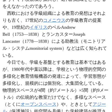
をえなかったのであろう。
西欧における学級組織による教育の発想はそれよ
りも古く、17世紀の
コメニウス
の学級教育の提案
や、19世紀の
イギリス
のベルAndrew
Bell（1753―1838）とランカスターJoseph
Lancaster（1778―1838）による助教法（モニトリア
ル・システムmonitorial system）などは広く知られて
いる。
今日でも、学級を基盤とする教育は基本ではある
が、1980年代中葉以降は、学校という物理的空間の
多様化と教育情報機器の発達によって、学習形態が
多様化し、規模的には個別化、大集団化している。
物理的スペースが4間（約7メートル）×5間（約9メー
トル）の伝統的な教室だけでなく、多様なスペース
（とくに
オープンスペース
）や、ときとして
アジー
ル
（保護施設）的空間を具備した学校建築が推奨さ