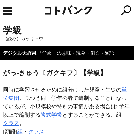
学級
（読み）ガッキュウ
デジタル大辞泉
「学級」の意味・読み・例文・類語
がっ‐きゅう〔ガクキフ〕【学級】
同時に学習させるために組分けした児童・生徒の
単
位集団
。ふつう同一学年の者で編制することになっ
ているが、小規模校や特別の事情がある場合は2学年
以上で編制する
複式学級
とすることができる。組。
クラス
。
[類語]
組
・
クラス