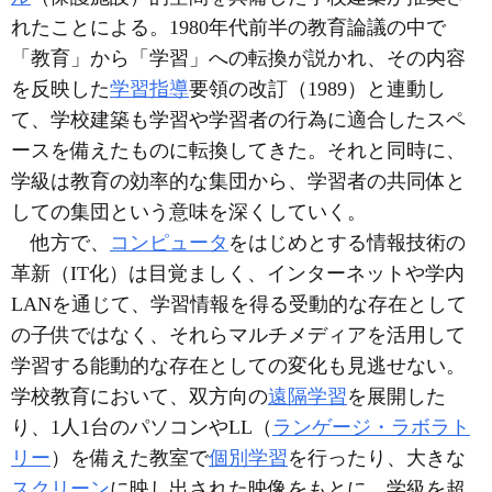
れたことによる。1980年代前半の教育論議の中で
「教育」から「学習」への転換が説かれ、その内容
を反映した
学習指導
要領の改訂（1989）と連動し
て、学校建築も学習や学習者の行為に適合したスペ
ースを備えたものに転換してきた。それと同時に、
学級は教育の効率的な集団から、学習者の共同体と
しての集団という意味を深くしていく。
他方で、
コンピュータ
をはじめとする情報技術の
革新（IT化）は目覚ましく、インターネットや学内
LANを通じて、学習情報を得る受動的な存在として
の子供ではなく、それらマルチメディアを活用して
学習する能動的な存在としての変化も見逃せない。
学校教育において、双方向の
遠隔学習
を展開した
り、1人1台のパソコンやLL（
ランゲージ・ラボラト
リー
）を備えた教室で
個別学習
を行ったり、大きな
スクリーン
に映し出された映像をもとに、学級を超