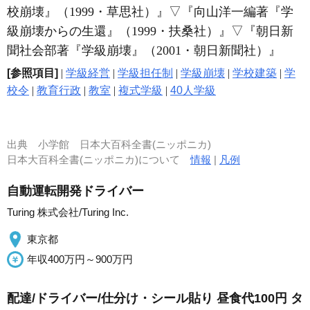
校崩壊』（1999・草思社）』
▽
『向山洋一編著『学
級崩壊からの生還』（1999・扶桑社）』
▽
『朝日新
聞社会部著『学級崩壊』（2001・朝日新聞社）』
[参照項目]
|
学級経営
|
学級担任制
|
学級崩壊
|
学校建築
|
学
校令
|
教育行政
|
教室
|
複式学級
|
40人学級
出典
小学館 日本大百科全書(ニッポニカ)
日本大百科全書(ニッポニカ)について
情報
|
凡例
自動運転開発ドライバー
Turing 株式会社/Turing Inc.
東京都
年収400万円～900万円
配達/ドライバー/仕分け・シール貼り 昼食代100円 タ