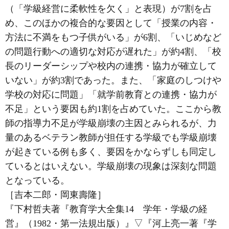
（「学級経営に柔軟性を欠く」と表現）が7割を占
め、このほかの複合的な要因として「授業の内容・
方法に不満をもつ子供がいる」が6割、「いじめなど
の問題行動への適切な対応が遅れた」が約4割、「校
長のリーダーシップや校内の連携・協力が確立して
いない」が約3割であった。また、「家庭のしつけや
学校の対応に問題」「就学前教育との連携・協力が
不足」という要因も約1割を占めていた。ここから教
師の指導力不足が学級崩壊の主因とみられるが、力
量のあるベテラン教師が担任する学級でも学級崩壊
が起きている例も多く、要因をかならずしも同定し
ているとはいえない。学級崩壊の現象は深刻な問題
となっている。
［吉本二郎・岡東壽隆］
『下村哲夫著『教育学大全集14 学年・学級の経
営』（1982・第一法規出版）』
▽
『河上亮一著『学