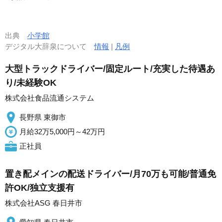
出典
小学館
デジタル大辞泉について
情報
|
凡例
大型トラックドライバー/固定ルート/充実した待遇あ
り/未経験OK
株式会社食品流通システム
長野県 東御市
月給32万5,000円～42万円
正社員
置き配メインの配送ドライバー/月70万も可能/普通免
許OK/独立支援有
株式会社ASG 春日井市