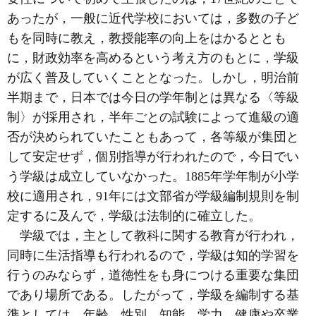
あったが，一般に近代学校においては，多数の子ど
もを同時に教え，教授能率の向上をはかるととも
に，財政効率を高めるという考え方のもとに，学級
が広く普及していくこととなった。しかし，明治前
半期まで，日本では今日の学年制とは異なる〈等級
制〉が採用され，半年ごとの試験によって進級の適
否が決められていたこともあって，各等級が集団と
して安定せず，個別指導が行われたので，今日でい
う学級は成立していなかった。1885年学年制が小学
校に適用され，91年には文部省が学級編制規則を制
定するに及んで，学級は法制的に確立した。
学級では，主として教科に関する教育が行われ，
同時に生活指導も行われるので，学級は知的学習を
行うのみならず，道徳性をも身につける重要な集団
であり場所である。したがって，学級を編制する基
準としては，年齢，性別，知能，学力，健康や卒業