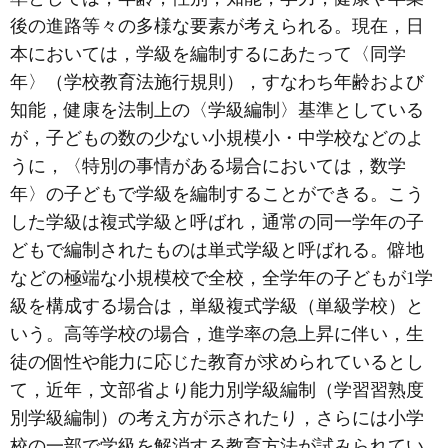
後の進路等々の多様な要素が考えられる。現在，日
本においては，学級を編制するにあたって〈同学
年〉（学校教育法施行規則），すなわち年齢および
知能，健康を法制上の〈学級編制〉基準としている
が，子どもの数の少ない小規模小・中学校などのよ
うに，〈特別の事情がある場合においては，数学
年〉の子どもで学級を編制することができる。こう
した学級は複式学級と呼ばれ，通常の同一学年の子
どもで編制されたものは単式学級と呼ばれる。僻地
などの極端な小規模校で全校，全学年の子どもが1学
級を構成する場合は，単級複式学級（単級学校）と
いう。高等学校の場合，進学率の急上昇に伴い，生
徒の個性や能力に応じた教育が求められているとし
て，近年，文部省より能力別学級編制（学習習熟度
別学級編制）の考え方が示されたり，さらには小学
校の一部で学級を解消する教育方法が試みられてい