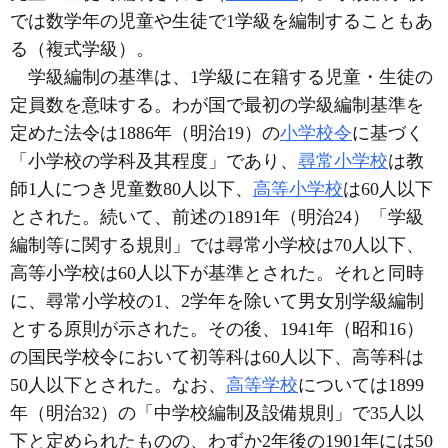
では数学年の児童や生徒で1学級を編制することもあ
る（複式学級）。
学級編制の基準は、1学級に在籍する児童・生徒の
定員数を意味する。わが国で最初の学級編制基準を
定めた法令は1886年（明治19）の
小学校令
に基づく
「小学校の学科及其程度」であり、
尋常小学校
は教
師1人につき児童数80人以下、
高等小学校
は60人以下
とされた。続いて、前述の1891年（明治24）「学級
編制等に関する規則」では尋常小学校は70人以下、
高等小学校は60人以下が基準とされた。それと同時
に、尋常小学校の1、2学年を除いて男女別学級編制
とする原則が示された。その後、1941年（昭和16）
の国民学校令において初等科は60人以下、高等科は
50人以下とされた。なお、
高等学校
については1899
年（明治32）の「中学校編制及設備規則」で35人以
下と定められたものの、わずか2年後の1901年には50