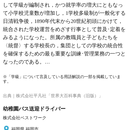
して
学級
が編制され，かつ就学率の増大にともなっ
て小学校児童数が増加し，1学校多級制が一般化する
日清戦争後，1890年代末から20世紀初頭にかけて，
統合された学校運営をめざす行事として普及･定着を
みるようになった。所属の教職員と子どもたちを
〈統督〉する学校長の，集団としての学校の統合性
を確保するための最も重要な訓練･管理業務の一つと
なったのである。…
※「学級」について言及している用語解説の一部を掲載していま
す。
出典｜
株式会社平凡社「世界大百科事典（旧版）」
幼稚園バス送迎ドライバー
株式会社ベストワーク
福岡県 福岡市