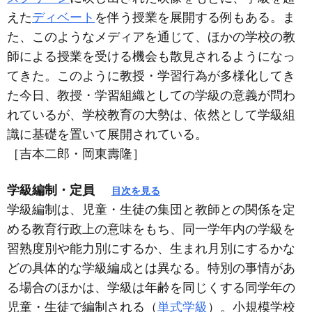
えた
ディベート
を伴う授業を展開する例もある。ま
た、このようなメディアを通じて、ほかの学校の教
師による授業を受ける機会も散見されるようになっ
てきた。このように教授・学習行為が多様化してき
た今日、教授・学習組織としての学級の意義が問わ
れているが、学校教育の大勢は、依然として学級組
識に基礎を置いて展開されている。
［吉本二郎・岡東壽隆］
学級編制・定員
目次を見る
学級編制は、児童・生徒の集団と教師との関係を定
める教育行政上の意味をもち、同一学年内の学級を
習熟度別や能力別にするか、生まれ月別にするかな
どの具体的な学級編成とは異なる。特別の事情があ
る場合のほかは、学級は年齢を同じくする同学年の
児童・生徒で編制される（
単式学級
）。小規模学校