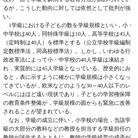
るが，こうした動向に対しては依然として批判が強
い。
1学級における子どもの数を学級規模といい，小・
中学校は40人，同特殊学級は10人，高等学校は45人
（定時制は40人）を標準とする（公立学校学級編制
定数標準法，同高校標準法）。しかし，いわゆる行
政改革法によって小・中学校の40人学級は凍結さ
れ，実質的には45人学級となっている。歴史的にみ
ると，表に示すように確かに学級規模は小さくなっ
てきているが，欧米などのような30～40人以下のレ
ベルにはほど遠い現状であり，子どもの学習権保障
の教育条件整備が，学級規模の面からも緊急に改善
されることが望まれている。
なお，学級の成立に伴い，小学校の場合，当該学
級の大部分の教科などの教授を担当する学級担任の
教師が誕生するとともに，教師の学級経営の成否が