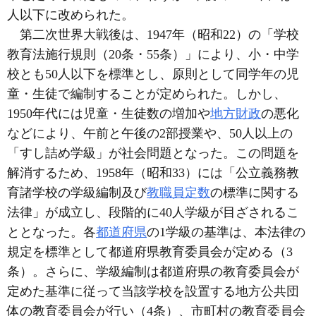
人以下に改められた。
第二次世界大戦後は、1947年（昭和22）の「学校
教育法施行規則（20条・55条）」により、小・中学
校とも50人以下を標準とし、原則として同学年の児
童・生徒で編制することが定められた。しかし、
1950年代には児童・生徒数の増加や
地方財政
の悪化
などにより、午前と午後の2部授業や、50人以上の
「すし詰め学級」が社会問題となった。この問題を
解消するため、1958年（昭和33）には「公立義務教
育諸学校の学級編制及び
教職員定数
の標準に関する
法律」が成立し、段階的に40人学級が目ざされるこ
ととなった。各
都道府県
の1学級の基準は、本法律の
規定を標準として都道府県教育委員会が定める（3
条）。さらに、学級編制は都道府県の教育委員会が
定めた基準に従って当該学校を設置する地方公共団
体の教育委員会が行い（4条）、市町村の教育委員会