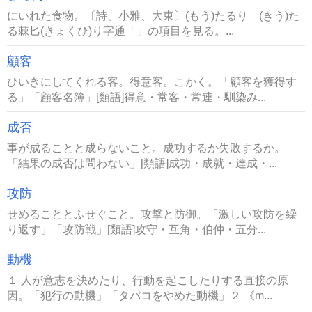
にいれた食物。〔詩、小雅、大東〕(もう)たるり (きう)た
る棘匕(きょくひ)り字通「」の項目を見る。...
顧客
ひいきにしてくれる客。得意客。こかく。「顧客を獲得す
る」「顧客名簿」[類語]得意・常客・常連・馴染み...
成否
事が成ることと成らないこと。成功するか失敗するか。
「結果の成否は問わない」[類語]成功・成就・達成・...
攻防
せめることとふせぐこと。攻撃と防御。「激しい攻防を繰
り返す」「攻防戦」[類語]攻守・互角・伯仲・五分...
動機
１ 人が意志を決めたり、行動を起こしたりする直接の原
因。「犯行の動機」「タバコをやめた動機」２ 《m...