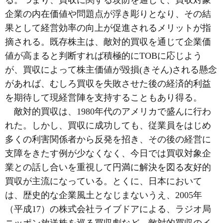
る。つまり、買収に関する攻防を通じて、買収対象
企業の内在価値や問題点が浮き彫りとなり、その結
果として経営効率の向上が促進されるメリットが指
摘される。既存株主は、敵対的買収を通じて企業価
値が高まると判断すれば積極的にTOBに応じよう
が、買収によって株主価値が毀損(きそん)される懸念
があれば、むしろ買収を失敗させた後の経済的利益
を期待して現経営陣を支持することもあり得る。
敵対的買収は、1980年代のアメリカで盛んに行わ
れた。しかし、買収に成功しても、従業員をはじめ
多くの利害関係者から反発を招き、その後の経営に
支障をきたす例が少なくなく、今日では買収対象企
業との話し合いを重視して円満に解決を図る友好的
買収が主流になっている。とくに、日本において
は、歴史的な企業風土となじまないうえ、2005年
（平成17）の株式会社ライブドアによる、ラジオ局