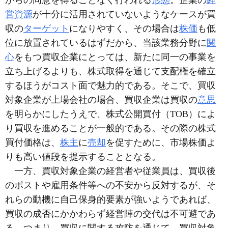
からの同意を得ることなく行われる
形態
。企業の
経
営資源
が十分に活用されていないようなケースが買
収の
ターゲット
になりやすく、その場合は
株価
も低
位に放置されているはずだから、当該業務分野に
関
心
をもつ買収企業にとっては、新たに同一の事業を
立ち上げるよりも、株式取得を通じて支配権を確立
するほうがコスト面で魅力的である。そこで、買収
対象企業が上場会社の場合、買収企業は買収の
意思
を明らかにしたうえで、株式公開買付（TOB）によ
り買収を進めることが一般的である。その際の株式
買付価格は、
株主
に
売却
を促すために、市場株価よ
りも高い値段を提示することとなる。
一方、買収対象企業の経営者や従業員は、買収後
のポストや雇用条件等への不安から反対するが、そ
れらの動機に自己保身的要素が強いようであれば、
買収の成否にかかわらず経営陣の交代は不可避であ