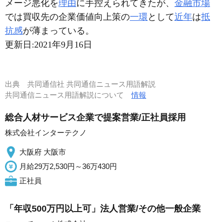
メージ悪化を
理由
に手控えられてきたが、
金融市場
では買収先の企業価値向上策の
一環
として
近年
は
抵
抗感
が薄まっている。
更新日:
2021年9月16日
出典
共同通信社 共同通信ニュース用語解説
共同通信ニュース用語解説について
情報
総合人材サービス企業で提案営業/正社員採用
株式会社インターテクノ
大阪府 大阪市
月給29万2,530円～36万430円
正社員
「年収500万円以上可」法人営業/その他一般企業