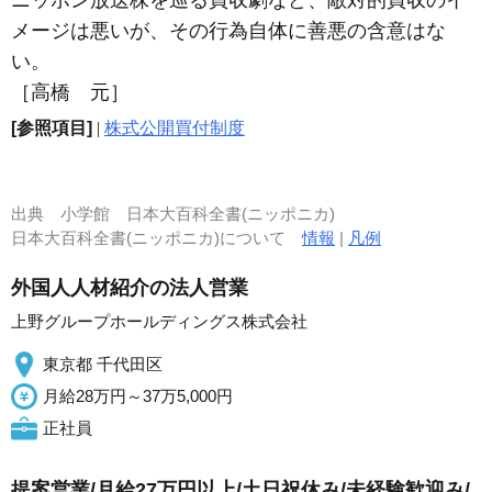
ニッポン放送株を巡る買収劇など、敵対的買収のイ
メージは悪いが、その行為自体に善悪の含意はな
い。
［高橋 元］
[参照項目]
|
株式公開買付制度
出典
小学館 日本大百科全書(ニッポニカ)
日本大百科全書(ニッポニカ)について
情報
|
凡例
外国人人材紹介の法人営業
上野グループホールディングス株式会社
東京都 千代田区
月給28万円～37万5,000円
正社員
提案営業/月給27万円以上/土日祝休み/未経験歓迎み/