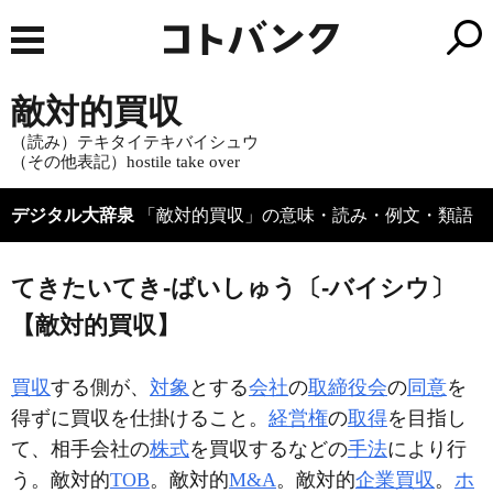
敵対的買収
（読み）テキタイテキバイシュウ
（その他表記）hostile take over
デジタル大辞泉
「敵対的買収」の意味・読み・例文・類語
てきたいてき‐ばいしゅう〔‐バイシウ〕
【敵対的買収】
買収
する側が、
対象
とする
会社
の
取締役会
の
同意
を
得ずに買収を仕掛けること。
経営権
の
取得
を目指し
て、相手会社の
株式
を買収するなどの
手法
により行
う。敵対的
TOB
。敵対的
M&A
。敵対的
企業買収
。
ホ