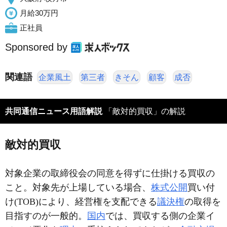
月給30万円
正社員
Sponsored by
関連語
企業風土
第三者
きそん
顧客
成否
共同通信ニュース用語解説
「敵対的買収」の解説
敵対的買収
対象企業の取締役会の同意を得ずに仕掛ける買収の
こと。対象先が上場している場合、
株式公開
買い付
け(TOB)により、経営権を支配できる
議決権
の取得を
目指すのが一般的。
国内
では、買収する側の企業イ