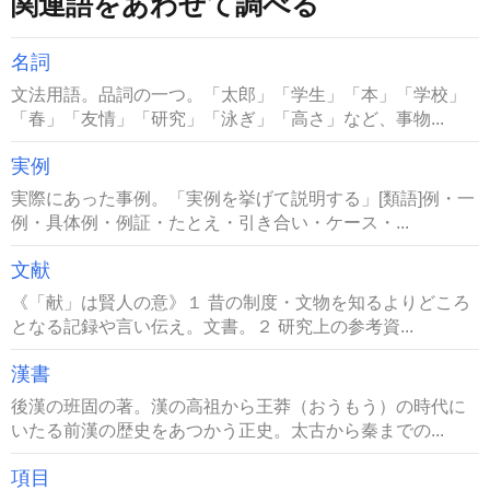
関連語をあわせて調べる
名詞
文法用語。品詞の一つ。「太郎」「学生」「本」「学校」
「春」「友情」「研究」「泳ぎ」「高さ」など、事物...
実例
実際にあった事例。「実例を挙げて説明する」[類語]例・一
例・具体例・例証・たとえ・引き合い・ケース・...
文献
《「献」は賢人の意》１ 昔の制度・文物を知るよりどころ
となる記録や言い伝え。文書。２ 研究上の参考資...
漢書
後漢の班固の著。漢の高祖から王莽（おうもう）の時代に
いたる前漢の歴史をあつかう正史。太古から秦までの...
項目