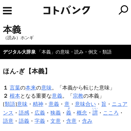
本義
（読み）ホンギ
デジタル大辞泉
「本義」の意味・読み・例文・類語
ほん‐ぎ【本義】
１
言葉
の
本来
の
意味
。「
本義
から転じた意味」
２
根本
となる重要な
意義
。「
宗教
の
本義
」
[
類語
]
意味
・
精神
・
意義
・
意
・
意味合い
・
旨
・
ニュア
ぎ
いい
ンス
・
語感
・
広義
・
狭義
・
義
・
概念
・
謂
・
こころ
・
語意
・
語義
・
字義
・
文意
・
含意
・
含み