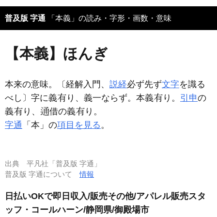
普及版 字通
「本義」の読み・字形・画数・意味
【本義】ほんぎ
本来の意味。〔経解入門、
説経
必ず先ず
文字
を識る
べし〕字に義
り、義一ならず。本義
り。
引申
の
義
り、
借の義
り。
字通
「本」の
項目を見る
。
出典
平凡社「普及版 字通」
普及版 字通について
情報
日払いOKで即日収入/販売その他/アパレル販売スタ
ッフ・コールハーン/静岡県/御殿場市