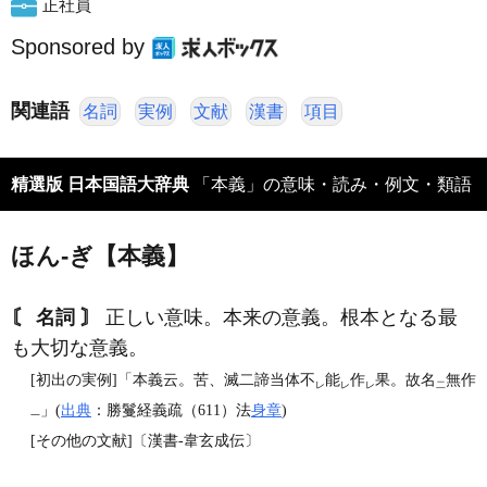
正社員
Sponsored by
関連語
名詞
実例
文献
漢書
項目
精選版 日本国語大辞典
「本義」の意味・読み・例文・類語
ほん‐ぎ【本義】
〘 名詞 〙
正しい意味。本来の意義。根本となる最
も大切な意義。
[初出の実例]「本義云。苦、滅二諦当体不
能
作
果。故名
無作
レ
レ
レ
二
」(
出典
：勝鬘経義疏（611）法
身章
)
一
[その他の文献]〔漢書‐韋玄成伝〕