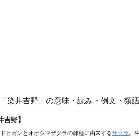
「染井吉野」の意味・読み・例文・類
井吉野】
ドヒガンとオオシマザクラの雑種に由来する
サクラ
。