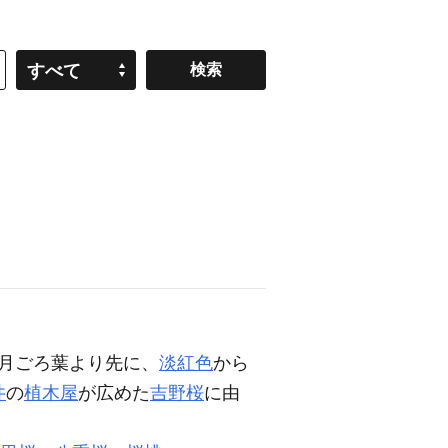
すべて
4月ごろ葉より先に、
淡紅色
から
井
の
植木屋
が広めた
吉野桜
に由