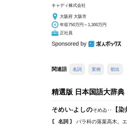
キャディ株式会社
大阪府 大阪市
年収750万円～1,300万円
正社員
Sponsored by
関連語
名詞
実例
初出
精選版 日本国語大辞典
そめい‐よしの
【染
そめゐ‥
〘 名詞 〙
バラ科の落葉高木。エ