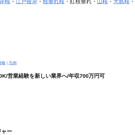
岸桜
・
江戸彼岸
・
枝垂れ桜
・紅枝垂れ・
山桜
・
大島桜
・
情報
|
凡例
OK/営業経験を新しい業界へ/年収700万円可
ジャー