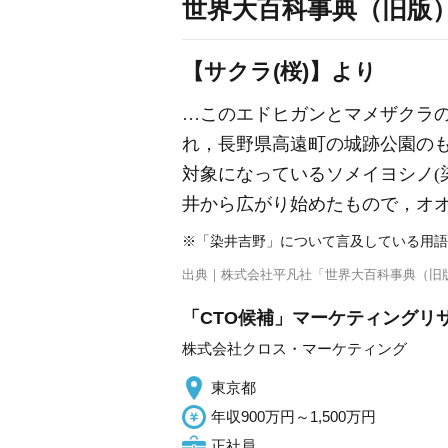
世界大百科事典（旧版
【サクラ(桜)】より
…このエドヒガンとマメザクラの
れ，長野県高遠町の城跡公園の
対象になっているソメイヨシノ(
井から広がり始めたもので，オ
※「染井吉野」について言及している用語
出典｜
株式会社平凡社「世界大百科事典（旧
「CTO候補」マーケティングリ
株式会社クロス・マーケティング
東京都
年収900万円～1,500万円
正社員