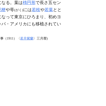
になる。葉は
楕円形
で長さ五セン
花梗
や萼
には
若枝
や
若葉
とと
(がく)
になって東京にひろまり、初めヨ
ッパ・アメリカにも移植されてい
事（1911）〈
若月紫蘭
〉三月暦)