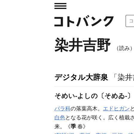
染井吉野
（読み
デジタル大辞泉
「染井
そめい‐よしの〔そめゐ‐
バラ科
の落葉高木。
エドヒガン
白色
となる花が咲く。広く植栽
来。
《
季
春》