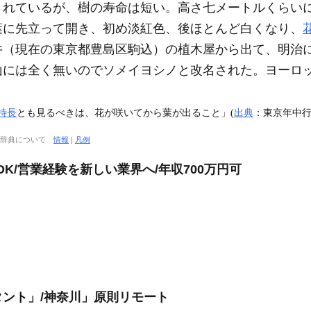
されているが、樹の寿命は短い。高さ七メートルくらい
葉に先立って開き、初め淡紅色、後ほとんど白くなり、
井（現在の東京都豊島区駒込）の植木屋から出て、明治
山には全く無いのでソメイヨシノと改名された。ヨーロ
特長
とも見るべきは、花が咲いてから葉が出ること」(
出典
：東京年中行
大辞典について
情報
|
凡例
OK/営業経験を新しい業界へ/年収700万円可
ント」/神奈川」原則リモート