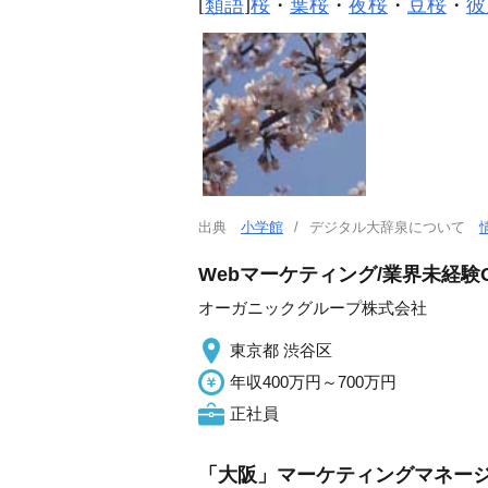
[
類語
]
桜
・
葉桜
・
夜桜
・
豆桜
・
彼
出典
小学館
デジタル大辞泉について
Webマーケティング/業界未経験
オーガニックグループ株式会社
東京都 渋谷区
年収400万円～700万円
正社員
「大阪」マーケティングマネー