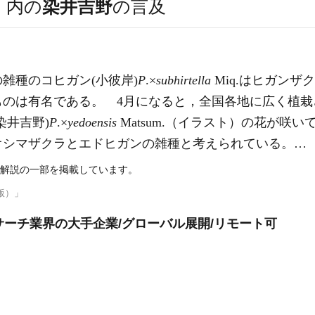
）
内の
染井吉野
の言及
雑種のコヒガン(小彼岸)
P
.×
subhirtella
Miq.はヒガンザ
ものは有名である。 4月になると，全国各地に広く植栽
染井吉野)
P
.×
yedoensis
Matsum.（イラスト）の花が咲
オシマザクラとエドヒガンの雑種と考えられている。…
解説の一部を掲載しています。
版）」
サーチ業界の大手企業/グローバル展開/リモート可