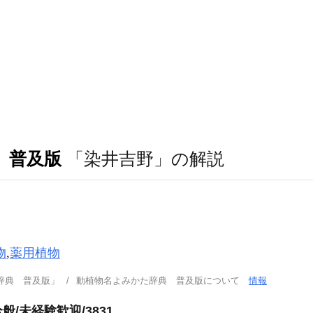
 普及版
「染井吉野」の解説
物
,
薬用植物
辞典 普及版」
動植物名よみかた辞典 普及版について
情報
/未経験歓迎/3831