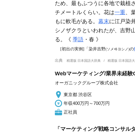
ため、最もふつうに各地で栽植
チメートルくらい。花は
一重
、
もに軟毛がある。
幕末
に江戸染
シノザクラといわれたが、吉野
る。《
季語
・春 》
[初出の実例]「染井吉野
の
(ソメヰヨシノ)
出典
精選版 日本国語大辞典
精選版 日本国語
Webマーケティング/業界未経験
オーガニックグループ株式会社
東京都 渋谷区
年収400万円～700万円
正社員
「マーケティング戦略コンサルタ