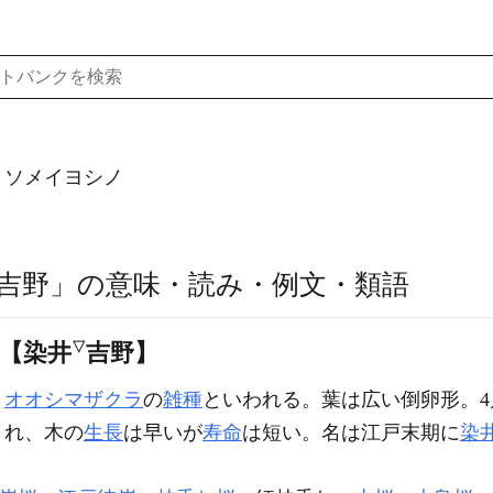
）ソメイヨシノ
吉野」の意味・読み・例文・類語
▽
〕【染井
吉野】
と
オオシマザクラ
の
雑種
といわれる。葉は広い倒卵形。
され、木の
生長
は早いが
寿命
は短い。名は江戸末期に
染