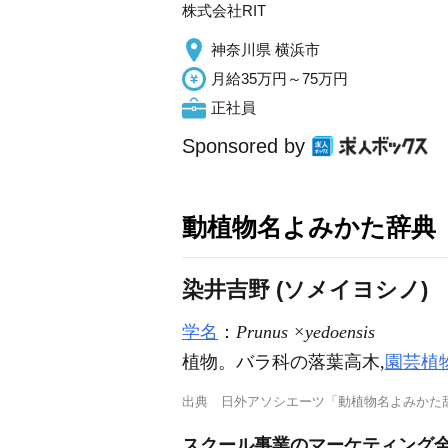
株式会社RIT
神奈川県 横浜市
月給35万円～75万円
正社員
Sponsored by
動植物名よみかた辞典
染井吉野 (ソメイヨシノ)
学名
：
Prunus ×yedoensis
植物。バラ科の落葉高木,
園芸植
出典
日外アソシエーツ「動植物名よみかた
スクール事業のマーケティング全般