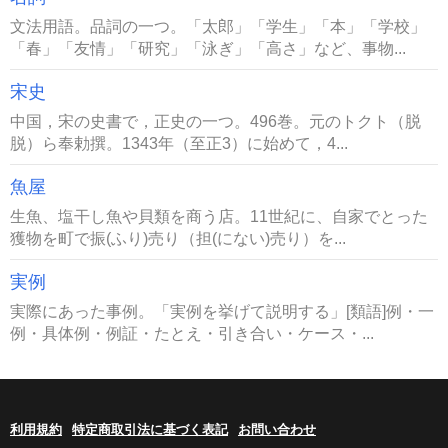
文法用語。品詞の一つ。「太郎」「学生」「本」「学校」
「春」「友情」「研究」「泳ぎ」「高さ」など、事物...
宋史
中国，宋の史書で，正史の一つ。496巻。元のトクト（脱
脱）ら奉勅撰。1343年（至正3）に始めて，4...
魚屋
生魚、塩干し魚や貝類を商う店。11世紀に、自家でとった
獲物を町で振(ふり)売り（担(にない)売り）を...
実例
実際にあった事例。「実例を挙げて説明する」[類語]例・一
例・具体例・例証・たとえ・引き合い・ケース・...
利用規約
特定商取引法に基づく表記
お問い合わせ