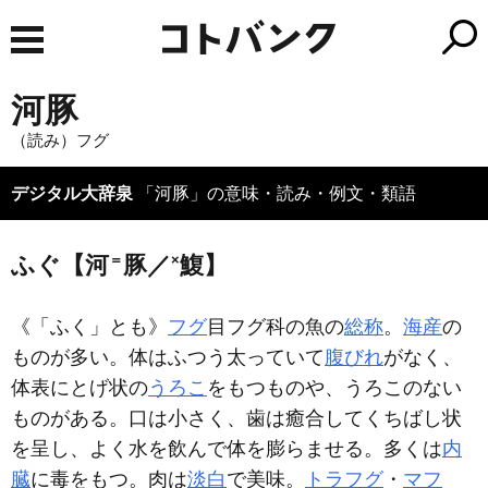
河豚
（読み）フグ
デジタル大辞泉
「河豚」の意味・読み・例文・類語
ふぐ【河
＝
豚／
×
鰒】
《「ふく」とも》
フグ
目フグ科の魚の
総称
。
海産
の
ものが多い。体はふつう太っていて
腹びれ
がなく、
体表にとげ状の
うろこ
をもつものや、うろこのない
ものがある。口は小さく、歯は癒合してくちばし状
を呈し、よく水を飲んで体を膨らませる。多くは
内
臓
に毒をもつ。肉は
淡白
で美味。
トラフグ
・
マフ