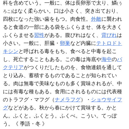
科を含めていう。一般に、体は長卵形で太り、鱗
(う
はなく柔らかい。口は小さく、突き出ており、
ろこ)
四枚になった強い歯をもつ。肉食性。
外敵
に襲われ
ると食道の一部にある袋をふくらませ、体を大きく
ふくらませる
習性
がある。腹びれはなく、
背びれ
は
小さい。一般に、肝臓・
卵巣
など内臓に
テトロドト
キシン
と呼ばれる毒をもち、食べると中毒を起こ
し、死亡することもある。この毒は海底や
海中
の
バ
クテリア
がつくりだしたものを、食物連鎖を通して
とり込み、蓄積するものであることが知られてい
る。肉は無毒で美味なものも多く賞味されるが、中
には有毒な種もある。食用にされるものには代表種
のトラフグ・マフグ（
ナメラフグ
）・
ショウサイフ
グ
などがある。秋から春にかけて賞味する。かと
ん。ふくと。ふくとう。ふくべ。こうい。てっぽ
う。《 季語・冬 》