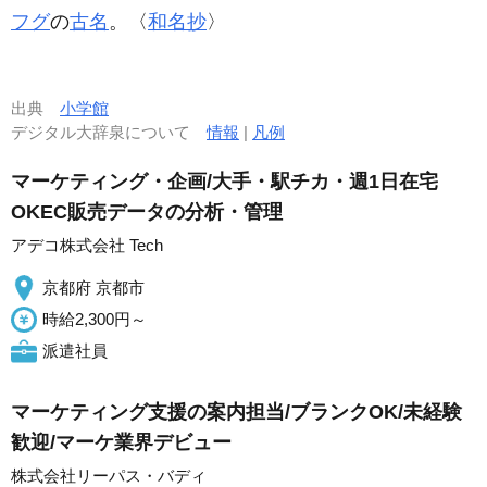
フグ
の
古名
。〈
和名抄
〉
出典
小学館
デジタル大辞泉について
情報
|
凡例
マーケティング・企画/大手・駅チカ・週1日在宅
OKEC販売データの分析・管理
アデコ株式会社 Tech
京都府 京都市
時給2,300円～
派遣社員
マーケティング支援の案内担当/ブランクOK/未経験
歓迎/マーケ業界デビュー
株式会社リーパス・バディ