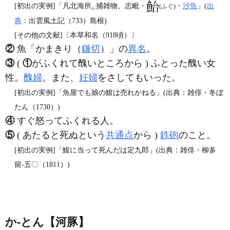
[初出の実例]「凡北海所
捕雑物、志毗・
・
沙魚
」(
出
(ふぐ)
レ
典
：出雲風土記（733）島根)
[その他の文献]〔本草和名（918頃）〕
②
魚「かまきり（
鎌切
）」の
異名
。
③
(
①
がふくれて醜いところから ) ふとった醜い女
性。
醜婦
。また、
妊婦
をさしてもいった。
[初出の実例]「魚屋でも娘の鰒は売れかねる」(出典：雑俳・冬ぼ
たん（1730）)
④
すぐ怒ってふくれる人。
⑤
( あたると死ぬという
共通点
から )
鉄砲
のこと。
[初出の実例]「鰒に当って死んだは定九郎」(出典：雑俳・柳多
留‐五〇（1811）)
か‐とん【河豚】