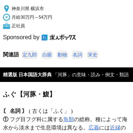
神奈川県 横浜市
月給30万円～54万円
正社員
Sponsored by
関連語
定九郎
白眼
動物
名詞
宋史
精選版 日本国語大辞典
「河豚」の意味・読み・例文・類語
ふぐ【河豚・鰒】
〘 名詞 〙
( 古くは「ふく」 )
①
フグ目フグ科に属する
魚類
の総称。種によって海
水から淡水まで生息環境は異なる。
広義
には
近縁
の