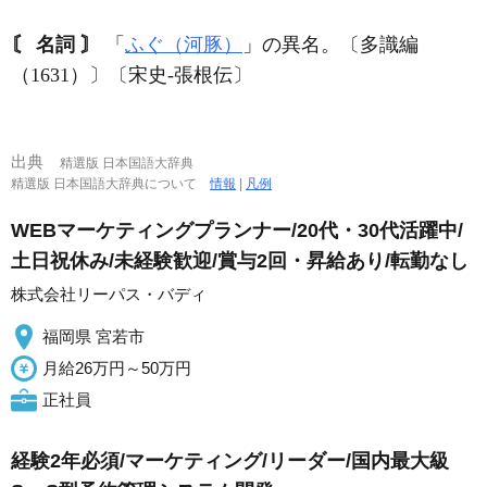
〘 名詞 〙
「
ふぐ（河豚）
」の異名。〔多識編
（1631）〕〔宋史‐張根伝〕
出典
精選版 日本国語大辞典
精選版 日本国語大辞典について
情報
|
凡例
WEBマーケティングプランナー/20代・30代活躍中/
土日祝休み/未経験歓迎/賞与2回・昇給あり/転勤なし
株式会社リーパス・バディ
福岡県 宮若市
月給26万円～50万円
正社員
経験2年必須/マーケティング/リーダー/国内最大級