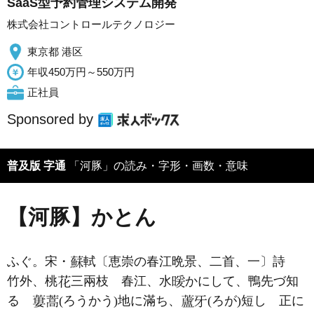
SaaS型予約管理システム開発
株式会社コントロールテクノロジー
東京都 港区
年収450万円～550万円
正社員
Sponsored by
普及版 字通
「河豚」の読み・字形・画数・意味
【河豚】かとん
ふぐ。宋・
軾〔恵崇の春江晩景、二首、一〕詩
竹外、桃
三兩枝 春江、水
かにして、鴨先づ知
る
(ろうかう)地に滿ち、
(ろが)短し 正に