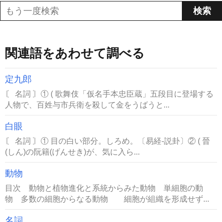
関連語をあわせて調べる
定九郎
〘 名詞 〙① ( 歌舞伎「仮名手本忠臣蔵」五段目に登場する
人物で、百姓与市兵衛を殺して金をうばうと...
白眼
〘 名詞 〙① 目の白い部分。しろめ。〔易経‐説卦〕② ( 晉
(しん)の阮籍(げんせき)が、気に入ら...
動物
目次 動物と植物進化と系統からみた動物 単細胞の動
物 多数の細胞からなる動物 細胞が組織を形成せず...
名詞