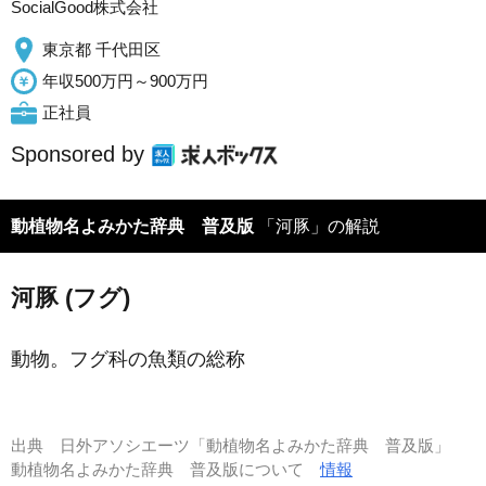
SocialGood株式会社
東京都 千代田区
年収500万円～900万円
正社員
Sponsored by
動植物名よみかた辞典 普及版
「河豚」の解説
河豚 (フグ)
動物。フグ科の魚類の総称
出典
日外アソシエーツ「動植物名よみかた辞典 普及版」
動植物名よみかた辞典 普及版について
情報