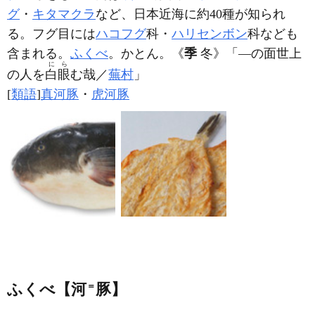
グ
・
キタマクラ
など、日本近海に約40種が知られ
る。フグ目には
ハコフグ
科・
ハリセンボン
科なども
含まれる。
ふくべ
。かとん。
《
季
冬》
「―の面世上
にら
の人を
白眼
む哉／
蕪村
」
[
類語
]
真河豚
・
虎河豚
ふくべ【河
＝
豚】