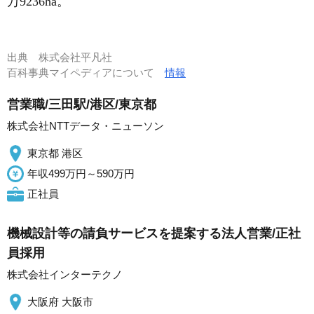
万9236ha。
出典
株式会社平凡社
百科事典マイペディアについて
情報
営業職/三田駅/港区/東京都
株式会社NTTデータ・ニューソン
東京都 港区
年収499万円～590万円
正社員
機械設計等の請負サービスを提案する法人営業/正社
員採用
株式会社インターテクノ
大阪府 大阪市