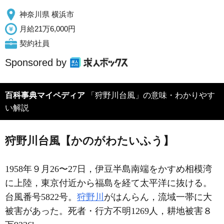
神奈川県 横浜市
月給21万6,000円
契約社員
Sponsored by
百科事典マイペディア
「狩野川台風」の意味・わかりやす
い解説
狩野川台風【かのがわたいふう】
1958年９月26〜27日，伊豆半島南端をかすめ相模湾
に上陸，東京付近から福島を経て太平洋に抜ける。
台風番号5822号。
狩野川
がはんらん，流域一帯に大
被害があった。死者・行方不明1269人，耕地被害８