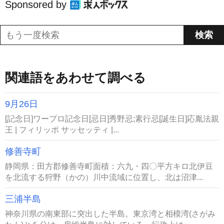
Sponsored by
関連語をあわせて調べる
9月26日
[記念日]ワープロ記念日[忌日]秀野忌;素行忌[誕生日]応胤法親
王 | フィリッポ サッセッティ |...
修善寺町
静岡県：田方郡修善寺町面積：六九・四〇平方キロ北伊豆
を北流する狩野（かの）川中流域に位置し、北は沼津...
三浦半島
神奈川県の南東部に突出した半島。東京湾と相模湾(さがみ