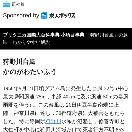
正社員
Sponsored by
ブリタニカ国際大百科事典 小項目事典
「狩野川台風」の意
味・わかりやすい解説
狩野川台風
かのがわたいふう
1958年9月 21日頃グアム島に発生した台風 22号 (中心
最大瞬間風速 75m，半経 40kmに及ぶ風速 50mの暴風
雨圏を伴う) 。この台風は 26日伊豆半島南端に上
陸，神奈川県に達し，30都道府県に大被害をもたら
した。特に静岡県
狩野川
水系が氾濫し，修善寺町と
大仁町を中心に狩野川流域だけで死者行方不明 853