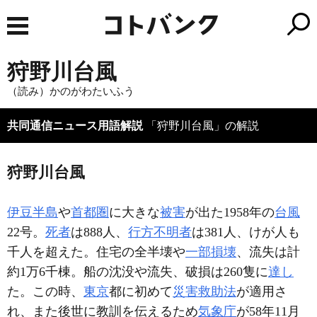
狩野川台風
（読み）かのがわたいふう
共同通信ニュース用語解説
「狩野川台風」の解説
狩野川台風
伊豆半島
や
首都圏
に大きな
被害
が出た1958年の
台風
22号。
死者
は888人、
行方不明者
は381人、けが人も
千人を超えた。住宅の全半壊や
一部損壊
、流失は計
約1万6千棟。船の沈没や流失、破損は260隻に
達し
た。この時、
東京
都に初めて
災害救助法
が適用さ
れ、また後世に教訓を伝えるため
気象庁
が58年11月