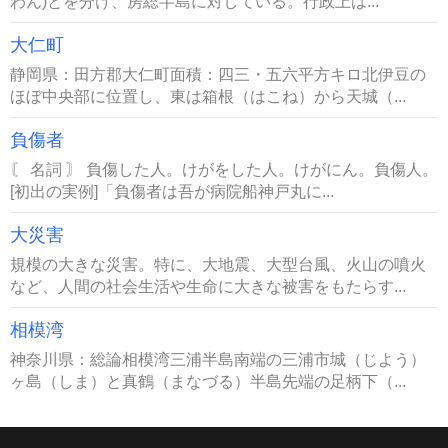
わん)とを分け、房総半島に対している。行政上は...
大仁町
静岡県：田方郡大仁町面積：四三・五六平方キロ北伊豆の
ほぼ中央部に位置し、東は箱根（はこね）から天城（...
負傷者
〘 名詞 〙 負傷した人。けがをした人。けがにん。負傷人。
[初出の実例]「負傷者は吾が病院船神戸丸に...
大災害
規模の大きな災害。特に、大地震、大型台風、火山の噴火
など、人間の社会生活や生命に大きな被害をもたらす...
相模湾
神奈川県：総論相模湾三浦半島南端の三浦市城（じよう）
ヶ島（しま）と真鶴（まなづる）半島先端の足柄下（...