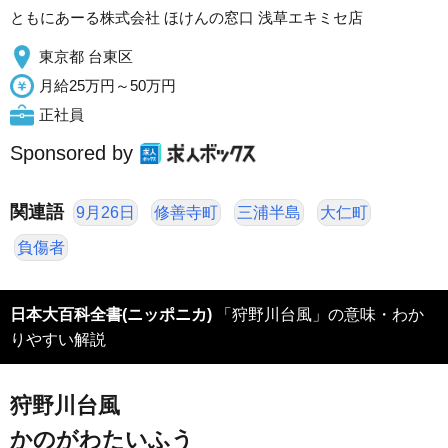
ともにあーる株式会社 ほけんの窓口 浅草エキミセ店
東京都 台東区
月給25万円～50万円
正社員
Sponsored by
関連語
9月26日
修善寺町
三浦半島
大仁町
負傷者
日本大百科全書(ニッポニカ)
「狩野川台風」の意味・わか
りやすい解説
狩野川台風
かのがわたいふう