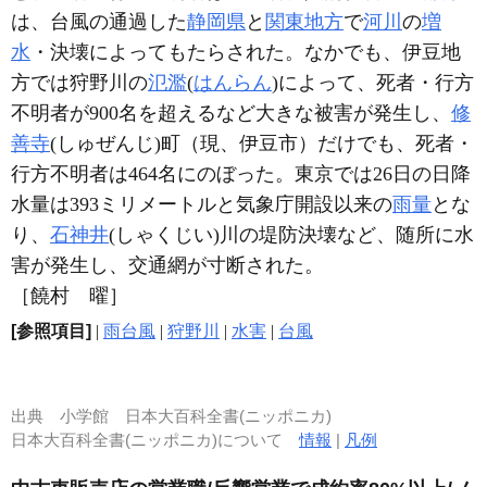
は、台風の通過した
静岡県
と
関東地方
で
河川
の
増
水
・決壊によってもたらされた。なかでも、伊豆地
方では狩野川の
氾濫
(
はんらん
)によって、死者・行方
不明者が900名を超えるなど大きな被害が発生し、
修
善寺
(しゅぜんじ)町（現、伊豆市）だけでも、死者・
行方不明者は464名にのぼった。東京では26日の日降
水量は393ミリメートルと気象庁開設以来の
雨量
とな
り、
石神井
(しゃくじい)川の堤防決壊など、随所に水
害が発生し、交通網が寸断された。
［饒村 曜］
[参照項目]
|
雨台風
|
狩野川
|
水害
|
台風
出典
小学館 日本大百科全書(ニッポニカ)
日本大百科全書(ニッポニカ)について
情報
|
凡例