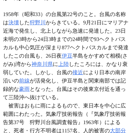
1958年（昭和33）の台風第22号のこと。台風の名称
は
決壊
した
狩野川
からきている。9月21日にマリアナ
近海で発生し、北上しながら急速に発達した。23日
未明の3時から24日3時までの24時間で93ヘクトパス
カルも中心気圧が深まり877ヘクトパスカルまで発達
したこの台風も、26日夜
伊豆
半島をかすめて相模(さ
がみ)湾から
神奈川県
に
上陸
したころには、かなり衰
弱していた。しかし、台風の
接近
により日本の南岸
沿いの
前線
が活発化し、伊豆半島と関東南部では記
録的な
豪雨
となった。台風はその後東京付近を通っ
て三陸沖へ抜けている。
被害はおもに雨によるもので、東日本を中心に広
範囲にわたった。気象庁技術報告（『気象庁技術報
告第37号 狩野川台風調査報告』1963年）による
と、死者・行方不明者は1157名、人的被害の
大部分