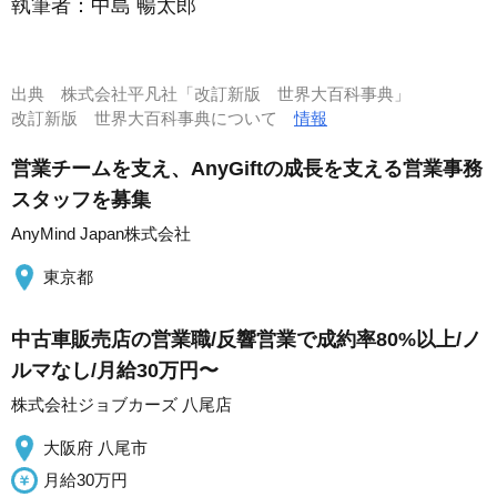
執筆者：
中島 暢太郎
出典
株式会社平凡社「改訂新版 世界大百科事典」
改訂新版 世界大百科事典について
情報
営業チームを支え、AnyGiftの成長を支える営業事務
スタッフを募集
AnyMind Japan株式会社
東京都
中古車販売店の営業職/反響営業で成約率80%以上/ノ
ルマなし/月給30万円〜
株式会社ジョブカーズ 八尾店
大阪府 八尾市
月給30万円