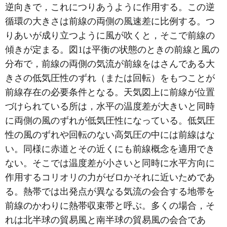
逆向きで，これにつりあうように作用する。この逆
循環の大きさは前線の両側の風速差に比例する。つ
りあいが成り立つように風が吹くと，そこで前線の
傾きが定まる。図1は平衡の状態のときの前線と風の
分布で，前線の両側の気流が前線をはさんである大
きさの低気圧性のずれ（または回転）をもつことが
前線存在の必要条件となる。天気図上に前線が位置
づけられている所は，水平の温度差が大きいと同時
に両側の風のずれが低気圧性になっている。低気圧
性の風のずれや回転のない高気圧の中には前線はな
い。同様に赤道とその近くにも前線概念を適用でき
ない。そこでは温度差が小さいと同時に水平方向に
作用するコリオリの力がゼロかそれに近いためであ
る。熱帯では出発点が異なる気流の会合する地帯を
前線のかわりに熱帯収束帯と呼ぶ。多くの場合，そ
れは北半球の貿易風と南半球の貿易風の会合であ