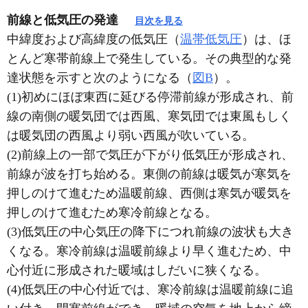
前線と低気圧の発達
目次を見る
中緯度および高緯度の低気圧（
温帯低気圧
）は、ほ
とんど寒帯前線上で発生している。その典型的な発
達状態を示すと次のようになる（
図B
）。
(1)初めにほぼ東西に延びる停滞前線が形成され、前
線の南側の暖気団では西風、寒気団では東風もしく
は暖気団の西風より弱い西風が吹いている。
(2)前線上の一部で気圧が下がり低気圧が形成され、
前線が波を打ち始める。東側の前線は暖気が寒気を
押しのけて進むため温暖前線、西側は寒気が暖気を
押しのけて進むため寒冷前線となる。
(3)低気圧の中心気圧の降下につれ前線の波状も大き
くなる。寒冷前線は温暖前線より早く進むため、中
心付近に形成された暖域はしだいに狭くなる。
(4)低気圧の中心付近では、寒冷前線は温暖前線に追