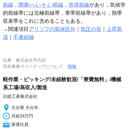
前線
，
閉塞(へいそく)前線
，
停滞前線
があり，気候学
的前線帯には北極前線帯，寒帯前線帯があり，熱帯
収束帯をこれに含めることもある。
→関連項目
アリソフの気候区分
｜
気圧の谷
｜
上昇気
流
｜
不連続線
出典
株式会社平凡社
百科事典マイペディアについて
情報
軽作業・ピッキング/未経験歓迎/「寮費無料」/機械
系工場/高収入/製造
日総工産株式会社
大分県 大分市
月給24万円
派遣社員