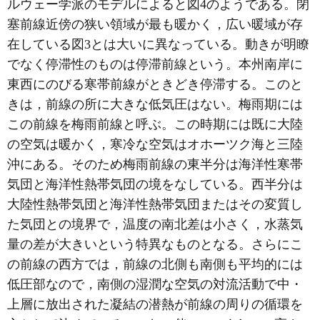
ルウェー学派のモデルによると図4のようである。閉
塞前線近傍の狭い領域が最も暖かく，広い暖域が存
在している図3とは大いに異なっている。動きが明瞭
でなく停滞性のものは停滞前線という。本州南岸に
東西にのびる寒帯前線がときどき停滞する。このと
きは，前線の所に大きな低気圧はない。梅雨期には
この前線を梅雨前線と呼ぶ。この時期には既に大陸
の空気は暖かく，寒冷な空気はオホーツク海と三陸
沖にある。そのため梅雨前線の東半分は海洋性寒帯
気団と海洋性熱帯気団の境をなしている。西半分は
大陸性熱帯気団と海洋性熱帯気団またはその変質し
た気団との境界で，温度の南北差は小さく，水蒸気
量の差が大きいという特異なものとなる。さらにこ
の前線の西方では，前線の北側も南側も平均的には
低圧部なので，南側の湿潤な空気の対流活動で中・
上層に放出された凝結の潜熱が前線の周りの循環を