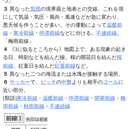
つ」
３
異なった
気団
の境界面と地表との交線。これを境
にして気温・気圧・風向・風速などが急に変わり、
悪天候を伴うことが多い。その運動によって
温暖前
線
・
寒冷前線
・
停滞前線
などに分ける。
不連続線
。
「梅雨
前線
」
４
《3に似るところから》地図上で、ある現象の起き
る日、時刻などを結んだ線。桜の開花日を結んだ
桜
もみじ
前線
、紅葉日を結んだ
紅葉
前線
など。
５
異なった二つの海流または水塊が接触する場所。
６
サッカー
で、
ピッチ
の
中盤
よりも相手の
ゴール
に
近い部分。
[類語]
寒冷前線
・
温暖前線
・
停滞前線
・
閉塞前線
・
梅
雨前線
・
秋雨前線
・
不連続線