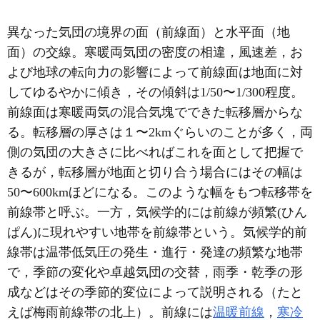
異なった気団の境界の面（前線面）と水平面（地
面）の交線。寒暖両気団の密度の相違，風速差，お
よび地球の転向力の影響によって前線面は地面に対
してゆるやかに傾き，その傾斜は1/50〜1/300程度。
前線面は寒暖両気の混合気塊でできた転移層からな
る。転移層の厚さは１〜2kmぐらいのことが多く，両
側の気団の大きさに比べればこれを面として把握で
きるが，転移層が地面と切り合う場合にはその幅は
50〜600kmほどになる。このような幅をもつ転移帯を
前線帯と呼ぶ。一方，気候学的には前線が頻繁(ひん
ぱん)に現れやすい地帯を前線帯という。気候学的前
線帯は温帯低気圧の発生・進行・発達の頻繁な地帯
で，季節の変化や卓越気団の交替，雨季・乾季の形
成などはその季節的変位によって説明される（たと
えば梅雨前線帯の北上）。前線には
温暖前線
，
寒冷