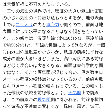
は天気解析に不可欠となっている。
二つの気団の境界では、密度の大きい気団は密度
の小さい気団の下に潜り込もうとするが、地球表面
上では
コリオリ
の力と
遠心力
が働くので、前面は地
表面に対して水平になることはなく傾きをもってい
る。この傾きは、温暖前線で約150分の1、寒冷前線
で約50分の1と、前線の種類によって異なるが、一般
に両気団の温度差が小さいか、風速の前線に平行な
成分の差が大きいほど、また、高い緯度にある前線
ほど傾く度合いは大きくなる。前面は幾何学的な面
ではなく、そこで両気団が混じり合い、厚さ数キロ
メートル程度の転移層となっているので、前線も数
百キロメートル程度の幅をもっている。この幅をも
った帯状の領域を前線帯とよぶ。
天気図
上で前線
は、この前線帯の
暖気団
側に引かれる。前線を横切
って気温が不連続に変わるが、風向、風速、気圧、