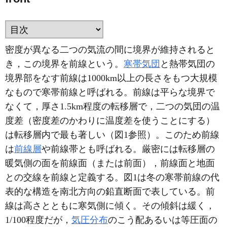
密度が異なる二つの気流の間に境界が維持されると
き，この境界を前線という。
寒帯気団
と熱帯気団の
境界部をなす前線は1000km以上の長さをもつ大規模
なもので寒帯前線と呼ばれる。前線は平らな境界で
なくて，厚さ1.5km程度の転移層で，二つの気団の温
度差（密度差のかわりに温度差を使うことにする）
は転移層内で最も著しい（図1参照）。このため前線
は
前線層
や前線帯とも呼ばれる。厳密には転移層の
暖気側の面を前線面（または前面），前線面と地面
との交線を前線と定義する。図1は冬の寒帯前線の代
表的な構造を南北方向の鉛直断面で表している。前
線は高さとともに寒気側に傾く。その傾斜は緩く，
1/100程度だが，
気圧分布
のこう配あるいは等圧面の