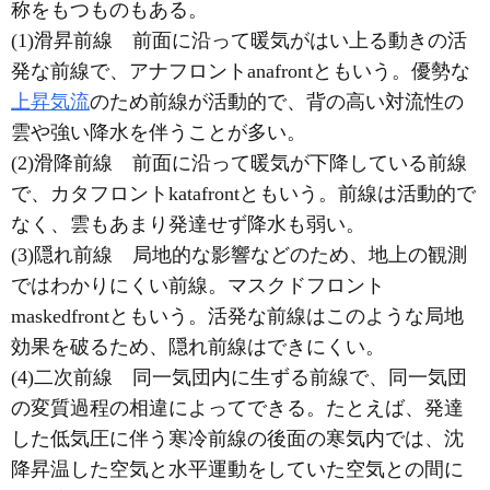
称をもつものもある。
(1)滑昇前線 前面に沿って暖気がはい上る動きの活
発な前線で、アナフロントanafrontともいう。優勢な
上昇気流
のため前線が活動的で、背の高い対流性の
雲や強い降水を伴うことが多い。
(2)滑降前線 前面に沿って暖気が下降している前線
で、カタフロントkatafrontともいう。前線は活動的で
なく、雲もあまり発達せず降水も弱い。
(3)隠れ前線 局地的な影響などのため、地上の観測
ではわかりにくい前線。マスクドフロント
maskedfrontともいう。活発な前線はこのような局地
効果を破るため、隠れ前線はできにくい。
(4)二次前線 同一気団内に生ずる前線で、同一気団
の変質過程の相違によってできる。たとえば、発達
した低気圧に伴う寒冷前線の後面の寒気内では、沈
降昇温した空気と水平運動をしていた空気との間に