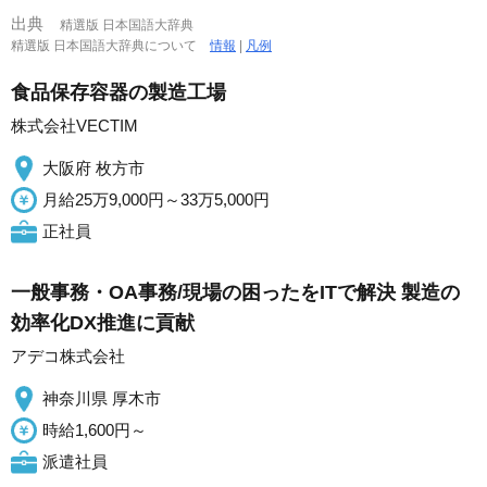
出典
精選版 日本国語大辞典
精選版 日本国語大辞典について
情報
|
凡例
食品保存容器の製造工場
株式会社VECTIM
大阪府 枚方市
月給25万9,000円～33万5,000円
正社員
一般事務・OA事務/現場の困ったをITで解決 製造の
効率化DX推進に貢献
アデコ株式会社
神奈川県 厚木市
時給1,600円～
派遣社員