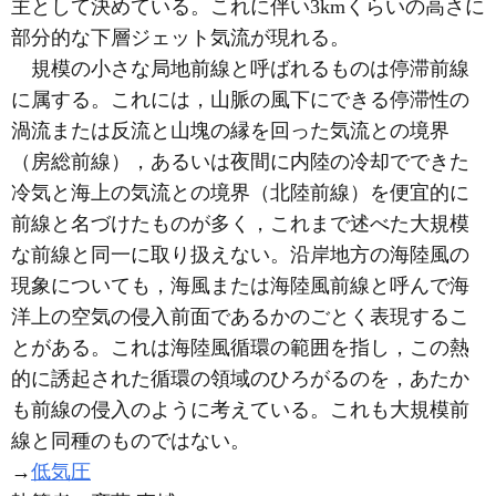
主として決めている。これに伴い3kmくらいの高さに
部分的な下層ジェット気流が現れる。
規模の小さな局地前線と呼ばれるものは停滞前線
に属する。これには，山脈の風下にできる停滞性の
渦流または反流と山塊の縁を回った気流との境界
（房総前線），あるいは夜間に内陸の冷却でできた
冷気と海上の気流との境界（北陸前線）を便宜的に
前線と名づけたものが多く，これまで述べた大規模
な前線と同一に取り扱えない。沿岸地方の海陸風の
現象についても，海風または海陸風前線と呼んで海
洋上の空気の侵入前面であるかのごとく表現するこ
とがある。これは海陸風循環の範囲を指し，この熱
的に誘起された循環の領域のひろがるのを，あたか
も前線の侵入のように考えている。これも大規模前
線と同種のものではない。
→
低気圧