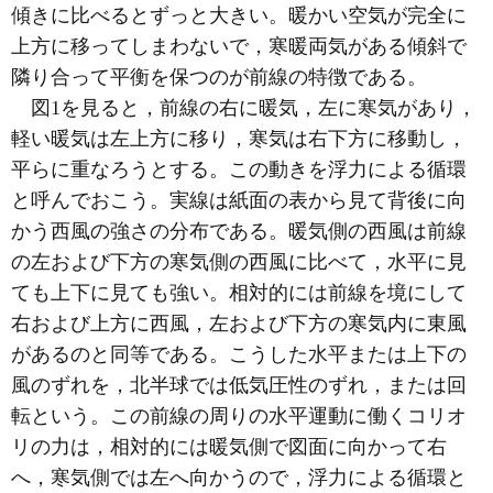
傾きに比べるとずっと大きい。暖かい空気が完全に
上方に移ってしまわないで，寒暖両気がある傾斜で
隣り合って平衡を保つのが前線の特徴である。
図1を見ると，前線の右に暖気，左に寒気があり，
軽い暖気は左上方に移り，寒気は右下方に移動し，
平らに重なろうとする。この動きを浮力による循環
と呼んでおこう。実線は紙面の表から見て背後に向
かう西風の強さの分布である。暖気側の西風は前線
の左および下方の寒気側の西風に比べて，水平に見
ても上下に見ても強い。相対的には前線を境にして
右および上方に西風，左および下方の寒気内に東風
があるのと同等である。こうした水平または上下の
風のずれを，北半球では低気圧性のずれ，または回
転という。この前線の周りの水平運動に働くコリオ
リの力は，相対的には暖気側で図面に向かって右
へ，寒気側では左へ向かうので，浮力による循環と