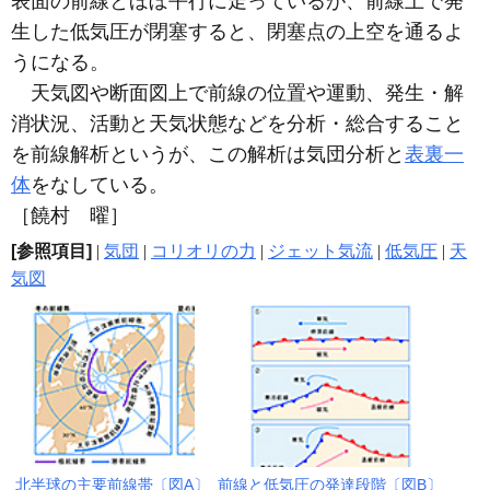
表面の前線とほぼ平行に走っているが、前線上で発
生した低気圧が閉塞すると、閉塞点の上空を通るよ
うになる。
天気図や断面図上で前線の位置や運動、発生・解
消状況、活動と天気状態などを分析・総合すること
を前線解析というが、この解析は気団分析と
表裏一
体
をなしている。
［饒村 曜］
[参照項目]
|
気団
|
コリオリの力
|
ジェット気流
|
低気圧
|
天
気図
北半球の主要前線帯〔図A〕
前線と低気圧の発達段階〔図B〕