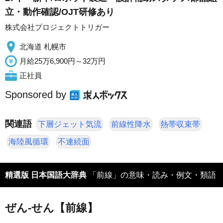
立・動作確認/OJT研修あり
株式会社プロジェクトトリガー
北海道 札幌市
月給25万6,900円～32万円
正社員
Sponsored by
関連語
下層ジェット気流
前線性降水
熱帯収束帯
海陸風循環
不連続面
精選版 日本国語大辞典
「前線」の意味・読み・例文・類語
ぜん‐せん【前線】