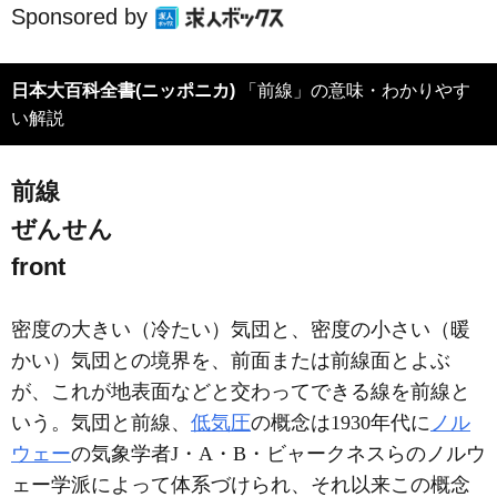
Sponsored by
日本大百科全書(ニッポニカ)
「前線」の意味・わかりやす
い解説
前線
ぜんせん
front
密度の大きい（冷たい）気団と、密度の小さい（暖
かい）気団との境界を、前面または前線面とよぶ
が、これが地表面などと交わってできる線を前線と
いう。気団と前線、
低気圧
の概念は1930年代に
ノル
ウェー
の気象学者J・A・B・ビャークネスらのノルウ
ェー学派によって体系づけられ、それ以来この概念