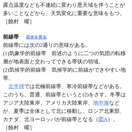
露点温度なども不連続に変わり悪天域を伴うことが
多いことなどから、天気変化に重要な意味をもつ。
［饒村 曜］
前線帯
目次を見る
前線帯には次の2通りの意味がある。
(1)気象学的前線帯 前述のように二つの気団の転移
層が地表面と交わってできる帯状の領域。
(2)気候学的前線帯 気候学的に前線ができやすい地
帯。
北半球
では北極前線帯、寒冷前線帯などがある。
このうち、普通、前線帯というと(2)をさす。冬季は
アジア大陸東岸、アメリカ大陸東岸、
地中海
など
が、夏季は全体として北に移動し、ロシア北東部、
カナダ、北ヨーロッパが前線帯となる（
図A
）。
［饒村 曜］