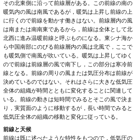
その北東側に沿って前線層がある。この前線の南の
暖気内の風は南風であるが，暖気は上昇し前線の上
に行くので前線を動かす働きはない。前線層内の風
は南または南南東であるから，前線は全体として北
北西に進み温暖前線と呼ぶものになる。東シナ海か
ら中国南部にのびる前線層内の風は北風で，ここで
も暖気側で南風が吹いている。暖気は上昇してゆく
ので前線は前線層の風で南下し，この部分は寒冷前
線となる。前線の周りの風または気圧分布は前線が
決めているのではない。それはさらに大きな低気圧
全体の組織が時間とともに変化することに関連して
いる。前線の動きは短時間でみるとそこの風で決ま
り，実質面のように移動するが，長い時間でみると
低気圧全体の組織の移動と変化に従っている。
前線と天候
前線は既に述べたような特性をもつので，低気圧の