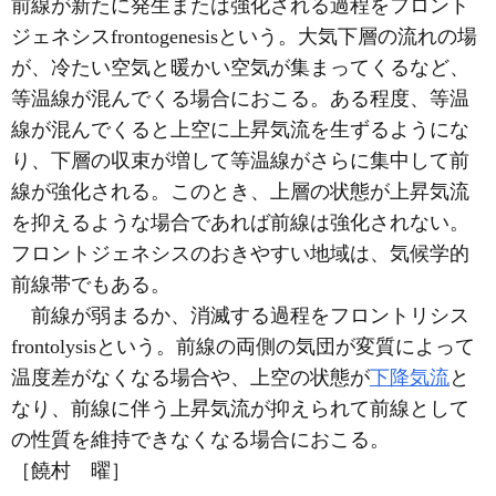
前線が新たに発生または強化される過程をフロント
ジェネシスfrontogenesisという。大気下層の流れの場
が、冷たい空気と暖かい空気が集まってくるなど、
等温線が混んでくる場合におこる。ある程度、等温
線が混んでくると上空に上昇気流を生ずるようにな
り、下層の収束が増して等温線がさらに集中して前
線が強化される。このとき、上層の状態が上昇気流
を抑えるような場合であれば前線は強化されない。
フロントジェネシスのおきやすい地域は、気候学的
前線帯でもある。
前線が弱まるか、消滅する過程をフロントリシス
frontolysisという。前線の両側の気団が変質によって
温度差がなくなる場合や、上空の状態が
下降気流
と
なり、前線に伴う上昇気流が抑えられて前線として
の性質を維持できなくなる場合におこる。
［饒村 曜］