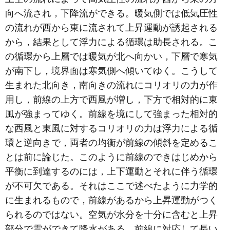
向へ流され，下降流ができる。暖気側では低気圧性
の流れが西から東に流されて上昇運動が誘起される
から，結果として浮力による循環は助長される。こ
の循環から上層では暖気が北へ向かい，下層で寒気
が南下し，境界面は寒気側へ傾いてゆく。こうして
生まれた北向き，南向きの流れにコリオリの力が作
用し，前線の上方で西風が増し，下方で相対的に東
風が強まってゆく。前線を境にして強まった相対的
な西風と東風に対するコリオリの力は浮力による循
環と逆向きで，両者の均衡が前線の傾斜を定めるこ
とは前に論じた。このように前線のできはじめから
平衡に到達するのには，上下運動とそれに伴う循環
が不可欠である。それはここで述べたように力学的
に生まれるもので，前線があるから上昇運動がつく
られるのではない。空気が水分を十分に含むと上昇
部分で雲ができて降水がある。前線に対応して長い