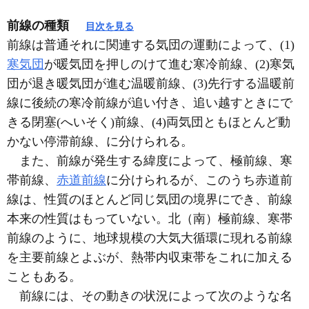
前線の種類
目次を見る
前線は普通それに関連する気団の運動によって、(1)
寒気団
が暖気団を押しのけて進む寒冷前線、(2)寒気
団が退き暖気団が進む温暖前線、(3)先行する温暖前
線に後続の寒冷前線が追い付き、追い越すときにで
きる閉塞(へいそく)前線、(4)両気団ともほとんど動
かない停滞前線、に分けられる。
また、前線が発生する緯度によって、極前線、寒
帯前線、
赤道前線
に分けられるが、このうち赤道前
線は、性質のほとんど同じ気団の境界にでき、前線
本来の性質はもっていない。北（南）極前線、寒帯
前線のように、地球規模の大気大循環に現れる前線
を主要前線とよぶが、熱帯内収束帯をこれに加える
こともある。
前線には、その動きの状況によって次のような名