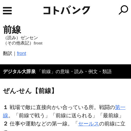
前線
（読み）ゼンセン
（その他表記）front
翻訳｜
front
デジタル大辞泉
「前線」の意味・読み・例文・類語
ぜん‐せん【前線】
１
戦場で敵に直接向かい合っている所。戦闘の
第一
線
。「
前線
で戦う」「
前線
に送られる」「最
前線
」
２
仕事や運動などの第一線。「
セールス
の
前線
に立