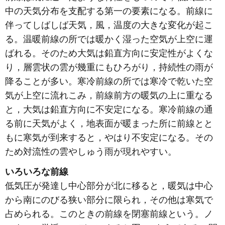
中の天気分布を支配する第一の要素になる。前線に
伴ってしばしば天気，風，温度の大きな変化が起こ
る。温暖前線の所では暖かく湿った空気が上空に運
ばれる。そのため大気は鉛直方向に安定性がよくな
り，層雲状の雲が幾重にもひろがり，持続性の雨が
降ることが多い。寒冷前線の所では寒冷で乾いた空
気が上空に流れこみ，前線前方の暖気の上に重なる
と，大気は鉛直方向に不安定になる。寒冷前線の通
る前に天気がよく，地表面が暖まった所に前線とと
もに寒気が到来すると，やはり不安定になる。その
ため対流性の雲やしゅう雨が現れやすい。
いろいろな前線
低気圧が発達し中心部分が北に移ると，暖気は中心
から南にのびる狭い部分に限られ，その他は寒気で
占められる。このときの前線を閉塞前線という。ノ