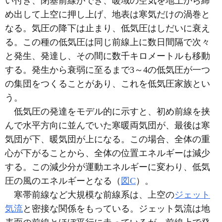
い付き、閉塞前線ができ、暖域の空気を地上から締
め出して上空に押し上げ、地表は寒気だけの渦巻と
なる。気圧の降下は止まり、低気圧はしだいに衰え
る。この種の低気圧は同じ前線上に数日間隔で次々
と発生、発達し、その間に数千キロメートルも移動
する。発生から衰弱に至るまで3～4の低気圧が一つ
の集団をつくることがあり、これを低気圧家族とい
う。
低気圧の発達をモデル的に示すと、初め前線を挟
んで水平方向に並んでいた寒暖両気団が、最後は寒
気団が下、暖気団が上になる。この場合、全体の重
心が下がることから、全体の位置エネルギーは減少
する。この減少分が運動エネルギーに変わり、低気
圧の風のエネルギーとなる（
図C
）。
寒帯前線など大規模な前線系は、上空の
ジェット
気流
と密接な関係をもっている。ジェット気流は地