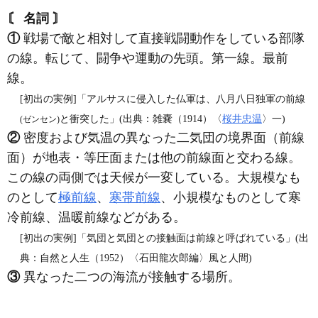
〘 名詞 〙
①
戦場で敵と相対して直接戦闘動作をしている部隊
の線。転じて、闘争や運動の先頭。第一線。最前
線。
[初出の実例]「アルサスに侵入した仏軍は、八月八日独軍の前線
と衝突した」(出典：雑嚢（1914）〈
桜井忠温
〉一)
(ゼンセン)
②
密度および気温の異なった二気団の境界面（前線
面）が地表・等圧面または他の前線面と交わる線。
この線の両側では天候が一変している。大規模なも
のとして
極前線
、
寒帯前線
、小規模なものとして寒
冷前線、温暖前線などがある。
[初出の実例]「気団と気団との接触面は前線と呼ばれている」(出
典：自然と人生（1952）〈石田龍次郎編〉風と人間)
③
異なった二つの海流が接触する場所。