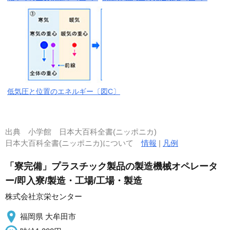
低気圧と位置のエネルギー〔図C〕
出典
小学館 日本大百科全書(ニッポニカ)
日本大百科全書(ニッポニカ)について
情報
|
凡例
「寮完備」プラスチック製品の製造機械オペレータ
ー/即入寮/製造・工場/工場・製造
株式会社京栄センター
福岡県 大牟田市