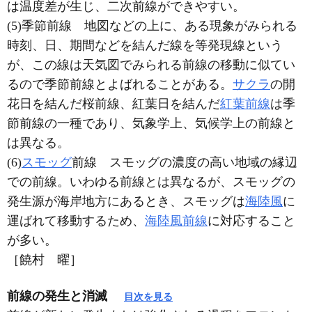
は温度差が生じ、二次前線ができやすい。
(5)季節前線 地図などの上に、ある現象がみられる
時刻、日、期間などを結んだ線を等発現線という
が、この線は天気図でみられる前線の移動に似てい
るので季節前線とよばれることがある。
サクラ
の開
花日を結んだ桜前線、紅葉日を結んだ
紅葉前線
は季
節前線の一種であり、気象学上、気候学上の前線と
は異なる。
(6)
スモッグ
前線 スモッグの濃度の高い地域の縁辺
での前線。いわゆる前線とは異なるが、スモッグの
発生源が海岸地方にあるとき、スモッグは
海陸風
に
運ばれて移動するため、
海陸風前線
に対応すること
が多い。
［饒村 曜］
前線の発生と消滅
目次を見る