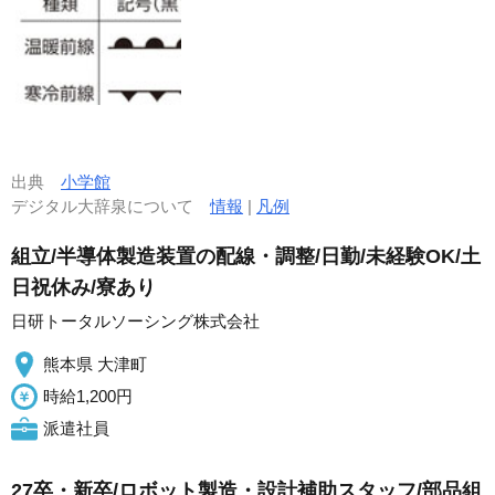
出典
小学館
デジタル大辞泉について
情報
|
凡例
組立/半導体製造装置の配線・調整/日勤/未経験OK/土
日祝休み/寮あり
日研トータルソーシング株式会社
熊本県 大津町
時給1,200円
派遣社員
27卒・新卒/ロボット製造・設計補助スタッフ/部品組