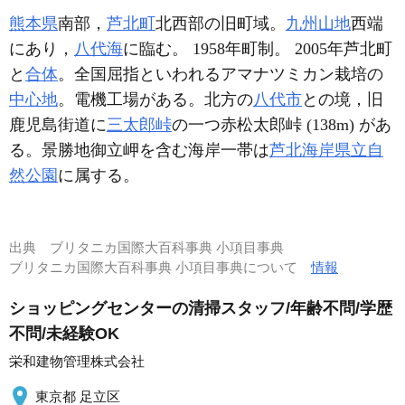
熊本県
南部，
芦北町
北西部の旧町域。
九州山地
西端
にあり，
八代海
に臨む。 1958年町制。 2005年芦北町
と
合体
。全国屈指といわれるアマナツミカン栽培の
中心地
。電機工場がある。北方の
八代市
との境，旧
鹿児島街道に
三太郎峠
の一つ赤松太郎峠 (138m) があ
る。景勝地御立岬を含む海岸一帯は
芦北海岸県立自
然公園
に属する。
出典
ブリタニカ国際大百科事典 小項目事典
ブリタニカ国際大百科事典 小項目事典について
情報
ショッピングセンターの清掃スタッフ/年齢不問/学歴
不問/未経験OK
栄和建物管理株式会社
東京都 足立区