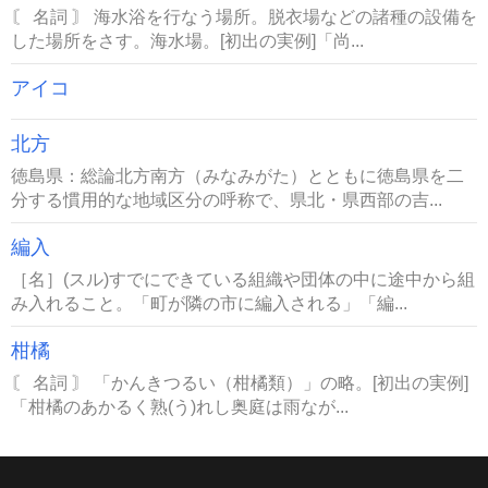
〘 名詞 〙 海水浴を行なう場所。脱衣場などの諸種の設備を
した場所をさす。海水場。[初出の実例]「尚...
アイコ
北方
徳島県：総論北方南方（みなみがた）とともに徳島県を二
分する慣用的な地域区分の呼称で、県北・県西部の吉...
編入
［名］(スル)すでにできている組織や団体の中に途中から組
み入れること。「町が隣の市に編入される」「編...
柑橘
〘 名詞 〙 「かんきつるい（柑橘類）」の略。[初出の実例]
「柑橘のあかるく熟(う)れし奥庭は雨なが...