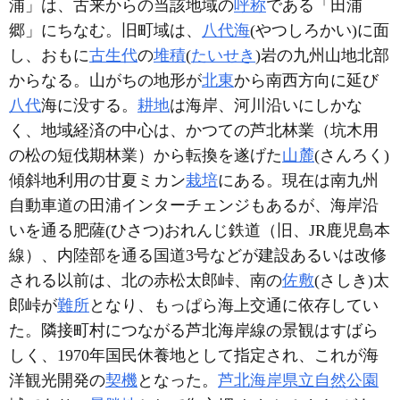
浦」は、古来からの当該地域の
呼称
である「田浦
郷」にちなむ。旧町域は、
八代海
(やつしろかい)に面
し、おもに
古生代
の
堆積
(
たいせき
)岩の九州山地北部
からなる。山がちの地形が
北東
から南西方向に延び
八代
海に没する。
耕地
は海岸、河川沿いにしかな
く、地域経済の中心は、かつての芦北林業（坑木用
の松の短伐期林業）から転換を遂げた
山麓
(さんろく)
傾斜地利用の甘夏ミカン
栽培
にある。現在は南九州
自動車道の田浦インターチェンジもあるが、海岸沿
いを通る肥薩(ひさつ)おれんじ鉄道（旧、JR鹿児島本
線）、内陸部を通る国道3号などが建設あるいは改修
される以前は、北の赤松太郎峠、南の
佐敷
(さしき)太
郎峠が
難所
となり、もっぱら海上交通に依存してい
た。隣接町村につながる芦北海岸線の景観はすばら
しく、1970年国民休養地として指定され、これが海
洋観光開発の
契機
となった。
芦北海岸県立自然公園