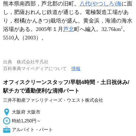
熊本県南西部，芦北郡の旧町。
八代(やつしろ)海
に面
し，肥薩おれんじ鉄道が通じる。電極製造工場があ
り，柑橘(かんきつ)栽培が盛ん。黄金浜，海浦の海水
2
浴場がある。2005年１月
芦北
町へ編入。32.76km
。
5510人（2003）。
出典
株式会社平凡社
百科事典マイペディアについて
情報
オフィスクリーンスタッフ/早朝4時間・土日祝休み/
駅チカで通勤便利な清掃パート
三井不動産ファシリティーズ・ウエスト株式会社
大阪府 大阪市
時給1,250円～
アルバイト・パート