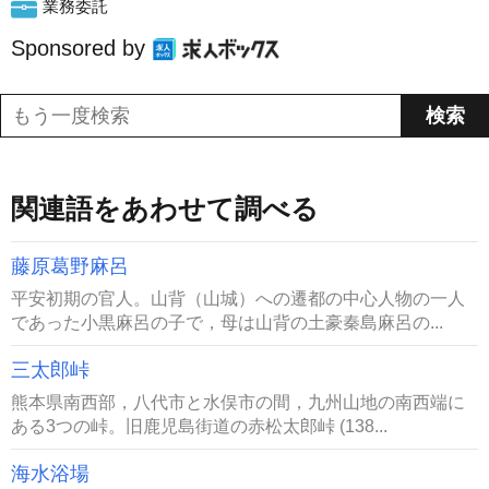
業務委託
Sponsored by
関連語をあわせて調べる
藤原葛野麻呂
平安初期の官人。山背（山城）への遷都の中心人物の一人
であった小黒麻呂の子で，母は山背の土豪秦島麻呂の...
三太郎峠
熊本県南西部，八代市と水俣市の間，九州山地の南西端に
ある3つの峠。旧鹿児島街道の赤松太郎峠 (138...
海水浴場