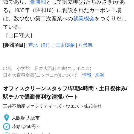
域であり、
景勝地
として御立岬(おたちみさき)があ
る。1935年（昭和10）に創設されたカーボン工場
は、数少ない第二次産業への
就業機会
をつくりだし
ている。
［山口守人］
[参照項目]
|
芦北（町）
|
三太郎越
|
八代海
出典
小学館 日本大百科全書(ニッポニカ)
日本大百科全書(ニッポニカ)について
情報
|
凡例
オフィスクリーンスタッフ/早朝4時間・土日祝休み/
駅チカで通勤便利な清掃パート
三井不動産ファシリティーズ・ウエスト株式会社
大阪府 大阪市
時給1,250円～