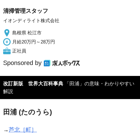
清掃管理スタッフ
イオンディライト株式会社
島根県 松江市
月給20万円～28万円
正社員
Sponsored by
改訂新版 世界大百科事典
「田浦」の意味・わかりやすい
解説
田浦 (たのうら)
→
芦北［町］