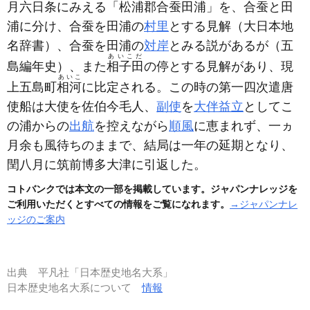
月六日条にみえる「松浦郡合蚕田浦」を、合蚕と田
浦に分け、合蚕を田浦の
村里
とする見解
（大日本地
名辞書）
、合蚕を田浦の
対岸
とみる説があるが
（五
あいこだ
島編年史）
、また
相子田
の停とする見解があり、現
あいこ
上五島町
相河
に比定される。この時の第一四次遣唐
使船は大使を佐伯今毛人、
副使
を
大伴益立
としてこ
の浦からの
出航
を控えながら
順風
に恵まれず、一ヵ
月余も風待ちのままで、結局は一年の延期となり、
閏八月に筑前博多大津に引返した。
コトバンクでは本文の一部を掲載しています。ジャパンナレッジを
ご利用いただくとすべての情報をご覧になれます。
→ジャパンナレ
ッジのご案内
出典
平凡社「日本歴史地名大系」
日本歴史地名大系について
情報