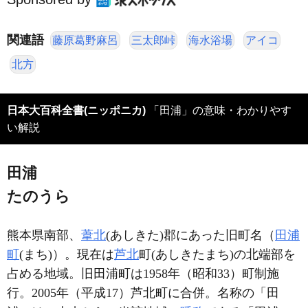
関連語
藤原葛野麻呂
三太郎峠
海水浴場
アイコ
北方
日本大百科全書(ニッポニカ)
「田浦」の意味・わかりやす
い解説
田浦
たのうら
熊本県南部、
葦北
(あしきた)郡にあった旧町名（
田浦
町
(まち)）。現在は
芦北
町(あしきたまち)の北端部を
占める地域。旧田浦町は1958年（昭和33）町制施
行。2005年（平成17）芦北町に合併。名称の「田