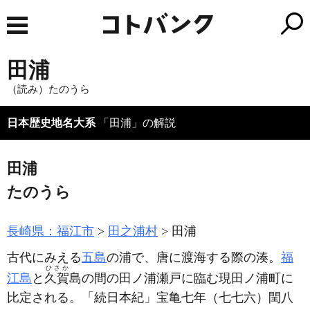
田浦
（読み）たのうら
日本歴史地名大系
「田浦」の解説
田浦
たのうら
長崎県：福江市
田之浦村
田浦
古代にみえる
五島
の浦で、唐に渡海する際の湊。
福
ひさか
江島
と
久賀
島の間の田ノ浦瀬戸に臨む現田ノ浦町に
比定される。「続日本紀」宝亀七年
（七七六）
閏八