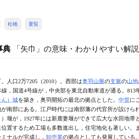
松橋
要覧
事典
「矢巾」の意味・わかりやすい解説
人口2万7205（2010）。西部は
奥羽山脈
の
支脈
の
山地
本線，国道4号線が，中央部を東北自動車道が通る。813
たん）城
を築き，奥羽開拓の最北の拠点とした。
中世
に
地が南部にある。江戸時代には南部藩の代官所が設けら
）堰が，1927年には新鹿妻堰ができて広大な水田地帯
に位置するため工場も多数進出し，住宅地化も著しい。
ーミナルが完成し，
卸売業
の拠点としても発展している