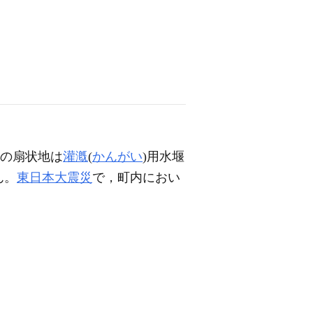
の扇状地は
灌漑
(
かんがい
)用水堰
ん。
東日本大震災
で，町内におい