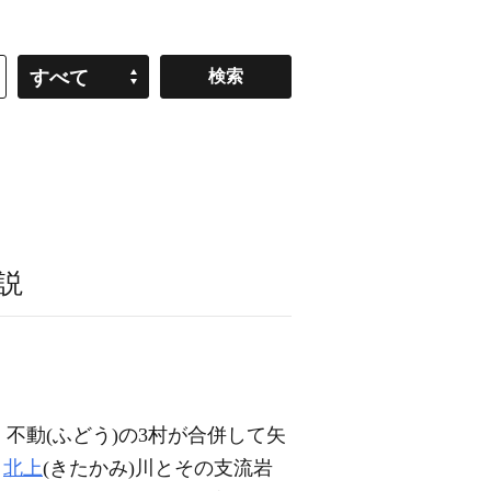
すべて
説
、不動(ふどう)の3村が合併して矢
、
北上
(きたかみ)川とその支流岩