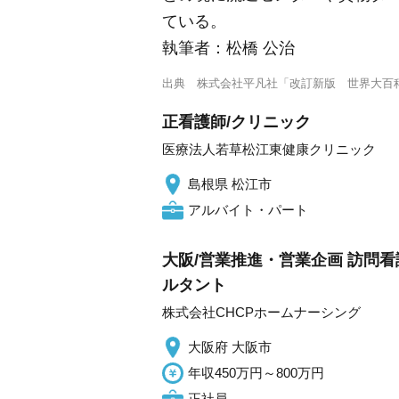
ている。
執筆者：
松橋 公治
出典
株式会社平凡社「改訂新版 世界大百
正看護師/クリニック
医療法人若草松江東健康クリニック
島根県 松江市
アルバイト・パート
大阪/営業推進・営業企画 訪問
ルタント
株式会社CHCPホームナーシング
大阪府 大阪市
年収450万円～800万円
正社員