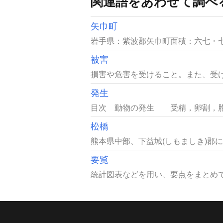
関連語をあわせて調べ
矢巾町
岩手県：紫波郡矢巾町面積：六七・七
被害
損害や危害を受けること。また、受け
発生
目次 動物の発生 受精，卵割，胞
松橋
熊本県中部、下益城(しもましき)郡に
要覧
統計図表などを用い、要点をまとめて、