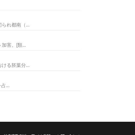
れ都南（...
。[類...
胚葉分...
...