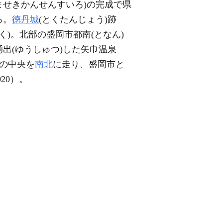
ませきかんせんすいろ)の完成で県
る。
徳丹城
(とくたんじょう)跡
く)。北部の盛岡市都南(となん)
出(ゆうしゅつ)した矢巾温泉
の中央を
南北
に走り、盛岡市と
20）。