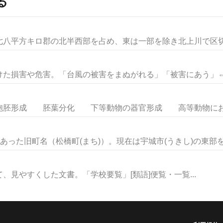
る
八平方キロ郡の北半西部を占め、東は一部を除き北上川で区切ら
た損害や危害。「台風の被害をまぬがれる」「被害にあう」⇔加害
胚形成 胚葉分化 下等動物の器官形成 高等動物における
あった旧町名（松橋町(まち)）。現在は宇城市(うきし)の東部を占
見やすくした文書。「学校要覧」[類語]便覧・一覧...