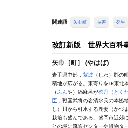
関連語
矢巾町
被害
発生
改訂新版 世界大百科
矢巾［町］ (やはば)
岩手県中部，
紫波
（しわ）郡の町。
積地が広がる。東寄りをJR東北
（
ふん
や）綿麻呂が
徳丹（とく
臣
，戦国武将の岩清水氏の本拠
し）川から引水する鹿妻（かづま
栽培も盛んである。盛岡市近郊
との境に流通センターや貨物タ