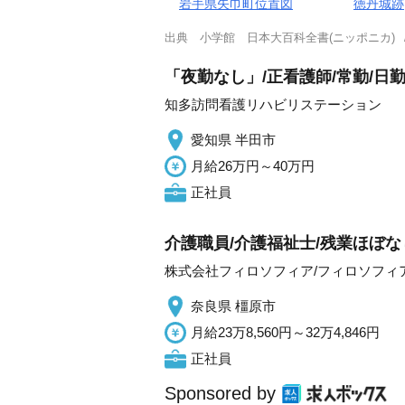
岩手県矢巾町位置図
徳丹城跡
出典
小学館 日本大百科全書(ニッポニカ)
「夜勤なし」/正看護師/常勤/日
知多訪問看護リハビリステーション
愛知県 半田市
月給26万円～40万円
正社員
介護職員/介護福祉士/残業ほぼな
株式会社フィロソフィア/フィロソフィ
奈良県 橿原市
月給23万8,560円～32万4,846円
正社員
Sponsored by