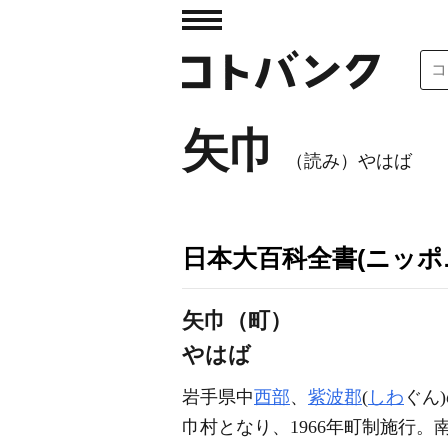
矢巾
（読み）やはば
日本大百科全書(ニッポ
矢巾（町）
やはば
岩手県中
西部
、
紫波郡
(
しわ
ぐん)
巾村となり、1966年町制施行。南