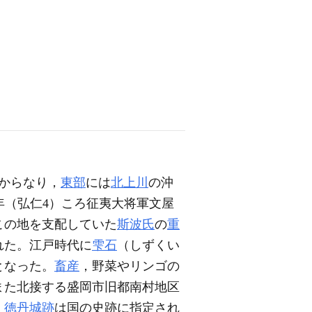
からなり，
東部
には
北上川
の沖
年（弘仁4）ころ征夷大将軍文屋
この地を支配していた
斯波氏
の
重
れた。江戸時代に
雫石
（しずくい
となった。
畜産
，野菜やリンゴの
また北接する盛岡市旧都南村地区
。
徳丹城跡
は国の史跡に指定され