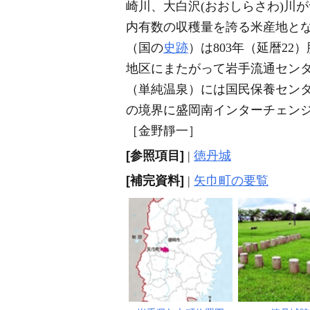
崎川、大白沢(おおしらさわ)川
内有数の収穫量を誇る米産地と
（国の
史跡
）は803年（延暦22
地区にまたがって岩手流通センタ
（単純温泉）には国民保養センタ
の境界に盛岡南インターチェンジがあ
［金野靜一］
[参照項目]
|
徳丹城
[補完資料]
|
矢巾町の要覧