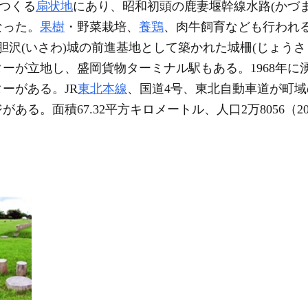
がつくる
扇状地
にあり、昭和初頭の鹿妻堰幹線水路(かづ
なった。
果樹
・野菜栽培、
養鶏
、肉牛飼育なども行われ
）胆沢(いさわ)城の前進基地として築かれた城柵(じょうさ
ーが立地し、盛岡貨物ターミナル駅もある。1968年に湧
ーがある。JR
東北本線
、国道4号、東北自動車道が町域
る。面積67.32平方キロメートル、人口2万8056（20