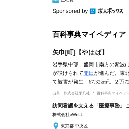
Sponsored by
百科事典マイペディア
矢巾[町]【やはば】
岩手県中部，盛岡市南方の紫波(
が設けられて
開田
が進んだ。東
2
て被害が発生。67.32km
。２万72
出典
株式会社平凡社
百科事典マイペデ
訪問看護を支える「医療事務」 
株式会社eWeLL
東京都 中央区