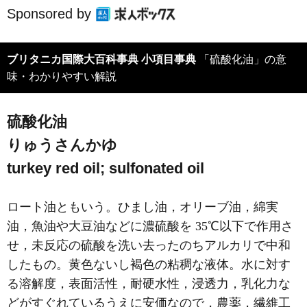
Sponsored by
ブリタニカ国際大百科事典 小項目事典
「硫酸化油」の意
味・わかりやすい解説
硫酸化油
りゅうさんかゆ
turkey red oil; sulfonated oil
ロート油ともいう。ひまし油，オリーブ油，綿実
油，魚油や大豆油などに濃硫酸を 35℃以下で作用さ
せ，未反応の硫酸を洗い去ったのちアルカリで中和
したもの。黄色ないし褐色の粘稠な液体。水に対す
る溶解度，表面活性，耐硬水性，浸透力，乳化力な
どがすぐれているうえに安価なので，農薬，繊維工