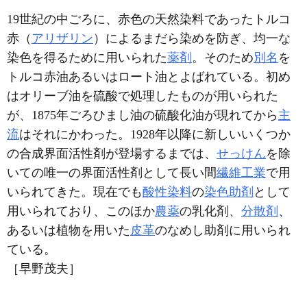
19世紀の中ごろに、赤色の天然染料であったトルコ
赤（
アリザリン
）によるまだら染めを防ぎ、均一な
染色を得るために用いられた
薬剤
。そのため
別名
を
トルコ赤油あるいはロート油とよばれている。初め
はオリーブ油を硫酸で処理したものが用いられた
が、1875年ごろひまし油の硫酸化油が現れてから
主
流
はそれにかわった。1928年以降に新しいいくつか
の合成界面活性剤が登場するまでは、
せっけん
を除
いての唯一の界面活性剤として長い間
繊維工業
で用
いられてきた。現在でも
酸性染料
の
染色助剤
として
用いられており、このほか
農薬
の乳化剤、
分散剤
、
あるいは植物を用いた
皮革
のなめし助剤に用いられ
ている。
［早野茂夫］