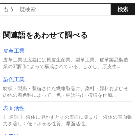
関連語をあわせて調べる
皮革工業
皮革工業は広義には原皮生産業、製革工業、皮革製品製造
業の3部門によって構成されている。しかし、原皮生...
染色工業
紡績・製織・製編された繊維製品に、染料・顔料およびそ
の他の着色料によって、色・柄(がら)・模様を付加...
表面活性
〘 名詞 〙 液体に溶かすとその表面に集まり、液体の表面張
力を著しく低下させる性質。界面活性。...