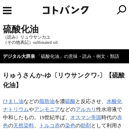
硫酸化油
（読み）リュウサンカユ
（その他表記）sulfonated oil
デジタル大辞泉
「硫酸化油」の意味・読み・例文・類語
りゅうさんか‐ゆ〔リウサンクワ‐〕【硫酸
化油】
ひまし油
などの
脂肪油
を濃
硫酸
と反応させ、
水酸化
ナトリウム
や
アンモニア
などの
アルカリ
性水溶液で
中和したもの。19世紀半ば、
オスマン帝国
時代の
赤
色
の
天然染料
、
トルコ赤
の
染色
の
助剤
として利用さ