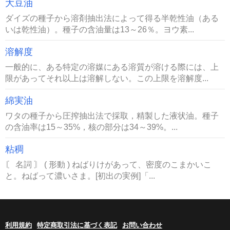
大豆油
ダイズの種子から溶剤抽出法によって得る半乾性油（ある
いは乾性油）。種子の含油量は13～26％。ヨウ素...
溶解度
一般的に、ある特定の溶媒にある溶質が溶ける際には、上
限があってそれ以上は溶解しない。この上限を溶解度...
綿実油
ワタの種子から圧搾抽出法で採取，精製した液状油。種子
の含油率は15～35%，核の部分は34～39%。...
粘稠
〘 名詞 〙 ( 形動 ) ねばりけがあって、密度のこまかいこ
と。ねばって濃いさま。[初出の実例]「...
利用規約
特定商取引法に基づく表記
お問い合わせ