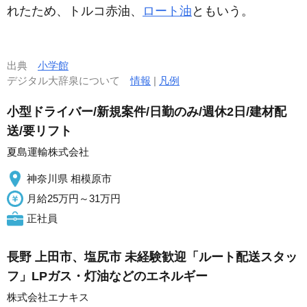
れたため、トルコ赤油、
ロート油
ともいう。
出典
小学館
デジタル大辞泉について
情報
|
凡例
小型ドライバー/新規案件/日勤のみ/週休2日/建材配
送/要リフト
夏島運輸株式会社
神奈川県 相模原市
月給25万円～31万円
正社員
長野 上田市、塩尻市 未経験歓迎「ルート配送スタッ
フ」LPガス・灯油などのエネルギー
株式会社エナキス