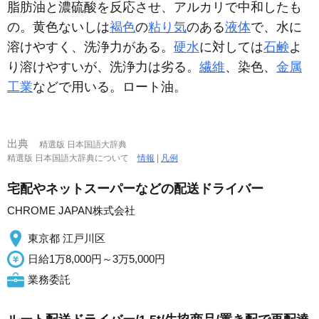
脂肪油と濃硫酸を反応させ、アルカリで中和したも
の。黄色ないしは
褐色
の
粘り気
のある
液体
で、水に
溶けやすく、洗浄力がある。
硬水
に対しては
石鹸
よ
り溶けやすいが、洗浄力は劣る。
繊維
、染色、
金属
工業
などで用いる。ロート油。
出典
精選版 日本国語大辞典
精選版 日本国語大辞典について
情報
|
凡例
宅配やネットスーパーなどの配送ドライバー
CHROME JAPAN株式会社
東京都 江戸川区
日給1万8,000円～3万5,000円
業務委託