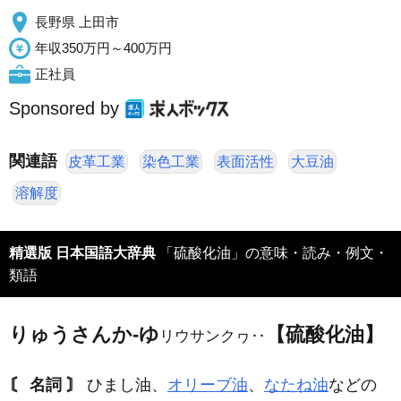
長野県 上田市
年収350万円～400万円
正社員
Sponsored by
関連語
皮革工業
染色工業
表面活性
大豆油
溶解度
精選版 日本国語大辞典
「硫酸化油」の意味・読み・例文・
類語
りゅうさんか‐ゆ
【硫酸化油】
リウサンクヮ‥
〘 名詞 〙
ひまし油、
オリーブ油
、
なたね油
などの