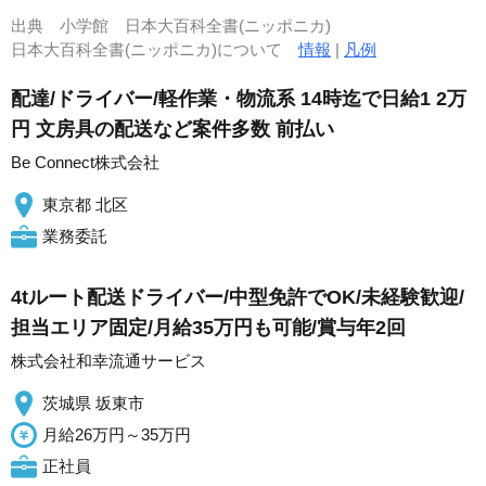
出典
小学館 日本大百科全書(ニッポニカ)
日本大百科全書(ニッポニカ)について
情報
|
凡例
配達/ドライバー/軽作業・物流系 14時迄で日給1 2万
円 文房具の配送など案件多数 前払い
Be Connect株式会社
東京都 北区
業務委託
4tルート配送ドライバー/中型免許でOK/未経験歓迎/
担当エリア固定/月給35万円も可能/賞与年2回
株式会社和幸流通サービス
茨城県 坂東市
月給26万円～35万円
正社員