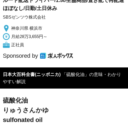
ルート配送ドライバー/1.5t/生協商品/置き配で再配達
ほぼなし/日勤/土日休み
SBSゼンツウ株式会社
神奈川県 横浜市
月給28万3,655円～
正社員
Sponsored by
日本大百科全書(ニッポニカ)
「硫酸化油」の意味・わかり
やすい解説
硫酸化油
りゅうさんかゆ
sulfonated oil