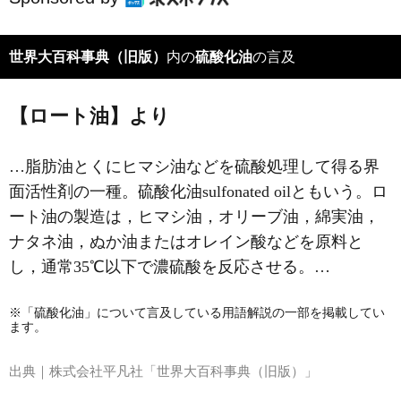
世界大百科事典（旧版）
内の
硫酸化油
の言及
【ロート油】より
…脂肪油とくにヒマシ油などを硫酸処理して得る界
面活性剤の一種。硫酸化油sulfonated oilともいう。ロ
ート油の製造は，ヒマシ油，オリーブ油，綿実油，
ナタネ油，ぬか油またはオレイン酸などを原料と
し，通常35℃以下で濃硫酸を反応させる。…
※「硫酸化油」について言及している用語解説の一部を掲載してい
ます。
出典｜
株式会社平凡社「世界大百科事典（旧版）」