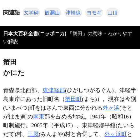
関連語
文学碑
観瀾山
津軽線
ヨモギ
山頂
日本大百科全書(ニッポニカ)
「蟹田」の意味・わかりやす
い解説
蟹田
かにた
青森県北西部、
東津軽郡
(ひがしつがるぐん)、津軽半
島東岸にあった旧町名（
蟹田町
(まち)）。現在は今別
(いまべつ)町をはさんで東西に分かれる
外ヶ浜
(そと
がはま)町の
南東
部を占める地域。1941年（昭和16）
町制施行。2005年（平成17）、東津軽郡平舘(たいら
だて)村、
三厩
(みんまや)村と合併して、
外ヶ浜町
と