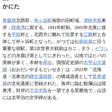
かにた
青森県
北西部，
外ヶ浜町
南部の旧町域。
津軽半島
東
岸，
陸奥湾
に面する。1941年町制。2005年北東に接
する
平舘
村と，北西方に離れて位置する
三厩
村と合
体して外ヶ浜町となった。かつては
松前街道
に沿う
重要な宿駅。第2次世界大戦前はカニ，タラ，
イワシ
などの水揚げ港としてにぎわった。山地ではヒバの
美林が多く，木材を
産出
。国指定史跡の
大平山元遺
跡
（おおだいやまもといせき）は，2021年「北海
道・北東北の
縄文遺跡群
」の構成資産として
世界遺
産
の文化遺産に登録された。海岸に臨む観瀾山は陸
奥湾，対岸の
下北半島
を一望できる景勝地で，山頂
には太宰治の文学碑がある。