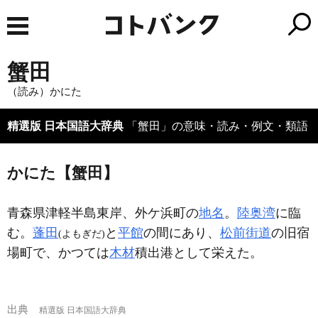
蟹田
（読み）かにた
精選版 日本国語大辞典
「蟹田」の意味・読み・例文・類語
かにた【蟹田】
青森県津軽半島東岸、外ケ浜町の
地名
。
陸奥湾
に臨
む。
蓬田
と
平館
の間にあり、
松前街道
の旧宿
(よもぎだ)
場町で、かつては
木材
積出港として栄えた。
出典
精選版 日本国語大辞典