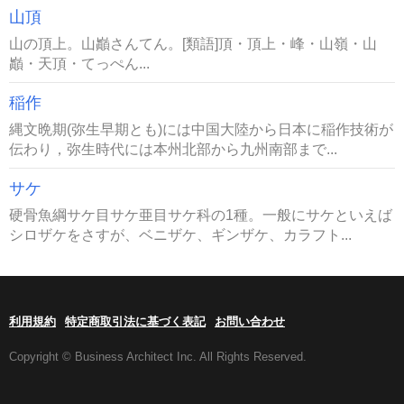
山頂
山の頂上。山巓さんてん。[類語]頂・頂上・峰・山嶺・山
巓・天頂・てっぺん...
稲作
縄文晩期(弥生早期とも)には中国大陸から日本に稲作技術が
伝わり，弥生時代には本州北部から九州南部まで...
サケ
硬骨魚綱サケ目サケ亜目サケ科の1種。一般にサケといえば
シロザケをさすが、ベニザケ、ギンザケ、カラフト...
利用規約
特定商取引法に基づく表記
お問い合わせ
Copyright © Business Architect Inc. All Rights Reserved.