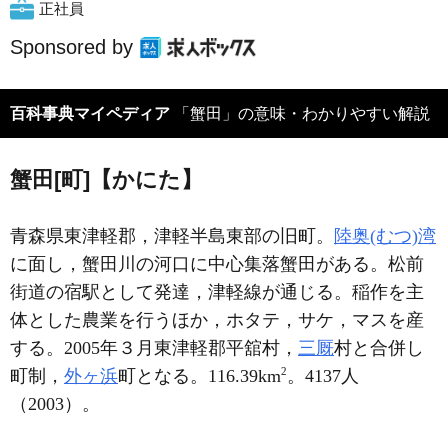
正社員
Sponsored by
百科事典マイペディア
「蟹田」の意味・わかりやすい解説
蟹田[町]【かにた】
青森県東津軽郡，津軽半島東部の旧町。
陸奥(むつ)湾
に面し，蟹田川の河口に中心集落蟹田がある。松前
街道の宿駅として発達，津軽線が通じる。稲作を主
体とした農業を行うほか，ホタテ，サケ，マスを産
する。2005年３月東津軽郡平舘村，
三厩
村と合併し
2
町制，
外ヶ浜
町となる。116.39km
。4137人
（2003）。