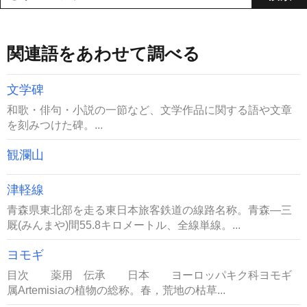
関連語をあわせて調べる
文学碑
和歌・俳句・小説の一節など、文学作品に関する語や文章
を刻みつけた碑。...
観瀾山
津軽線
青森県東北部を走る東日本旅客鉄道の線路名称。青森―三
厩(みんまや)間55.8キロメートル、全線単線。...
ヨモギ
目次 薬用 伝承 日本 ヨーロッパキク科ヨモギ
属Artemisiaの植物の総称。春，荒地の枯草...