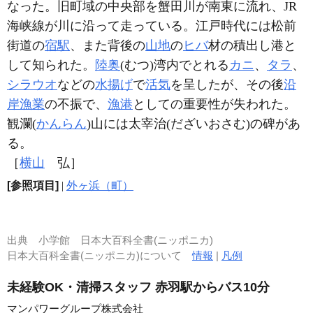
なった。旧町域の中央部を蟹田川が南東に流れ、JR
海峡線が川に沿って走っている。江戸時代には松前
街道の
宿駅
、また背後の
山地
の
ヒバ
材の積出し港と
して知られた。
陸奥
(むつ)湾内でとれる
カニ
、
タラ
、
シラウオ
などの
水揚げ
で
活気
を呈したが、その後
沿
岸漁業
の不振で、
漁港
としての重要性が失われた。
観瀾(
かんらん
)山には太宰治(だざいおさむ)の碑があ
る。
［
横山
弘］
[参照項目]
|
外ヶ浜（町）
出典
小学館 日本大百科全書(ニッポニカ)
日本大百科全書(ニッポニカ)について
情報
|
凡例
未経験OK・清掃スタッフ 赤羽駅からバス10分
マンパワーグループ株式会社