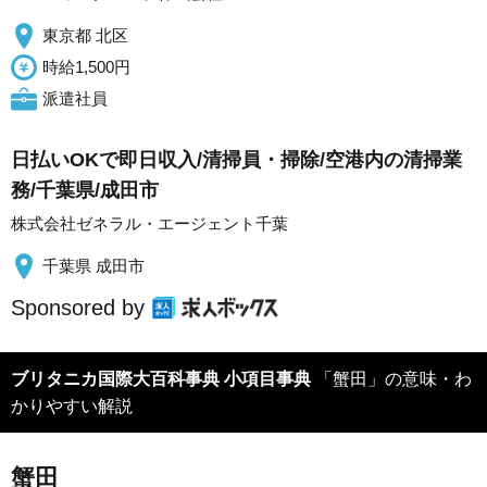
東京都 北区
時給1,500円
派遣社員
日払いOKで即日収入/清掃員・掃除/空港内の清掃業
務/千葉県/成田市
株式会社ゼネラル・エージェント千葉
千葉県 成田市
Sponsored by
ブリタニカ国際大百科事典 小項目事典
「蟹田」の意味・わ
かりやすい解説
蟹田