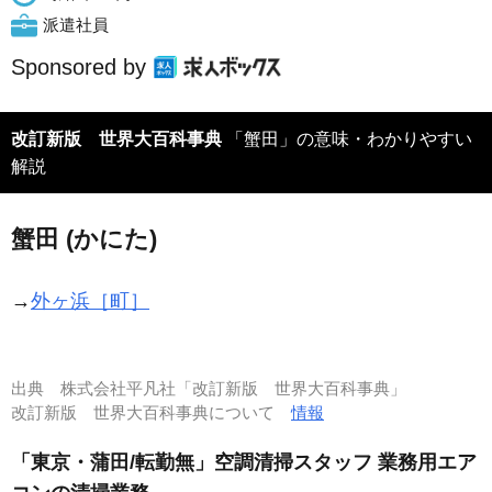
派遣社員
Sponsored by
改訂新版 世界大百科事典
「蟹田」の意味・わかりやすい
解説
蟹田 (かにた)
→
外ヶ浜［町］
出典
株式会社平凡社「改訂新版 世界大百科事典」
改訂新版 世界大百科事典について
情報
「東京・蒲田/転勤無」空調清掃スタッフ 業務用エア