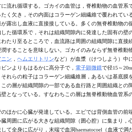
方に流れ循環する。ゴカイの血管は，脊椎動物の血管系
ったく欠き，その内面はコラーゲン細繊維で覆われてい
膜が露出し血液に直接接している。多くの無脊椎動物の
如した循環系で，それは組織間隙内に発達した固有の壁
にわたり至るところで，血流路は周囲の組織間隙に直接
浸潤することを意味しない。ゴカイのみならず無脊椎動
アニン
，
ヘムエリトリン
など）が血漿（けつしよう）中
ロビンよりもはるかに高分子で，
電子顕微鏡
で径15～2
，それらの粒子はコラーゲン細繊維層，あるいは基底膜
，この層が組織間隙の一部である血行路と周囲組織との
隔壁となっている。すなわちこの層は無脊椎動物血管系
のほかに心臓が発達している。エビでは背側血管の前
心臓周囲に広がる大きな組織間隙（囲心腔）に集まり，
て全身に広がり，末端で血洞haematocoel（血液で