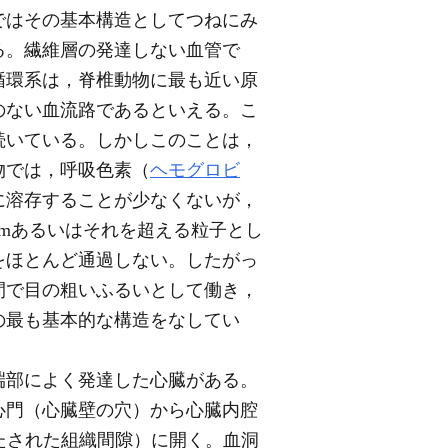
ではその基本構造としてつねにみ
る。繊維層の発達しない血管で
循環系は，脊椎動物に最も近い原
のない血流路であるといえる。こ
続いている。しかしこのことは，
物では，呼吸色素（
ヘモグロビ
に溶存することが少なくないが，
0nmあるいはそれを超える粒子とし
をほとんど通過しない。したがっ
間で目の粗いふるいとして働き，
の最も基本的な構造をなしてい
端部によく発達した心臓がある。
心門（心臓壁の穴）から心臓内腔
満たされた組織間隙）に開く。血洞