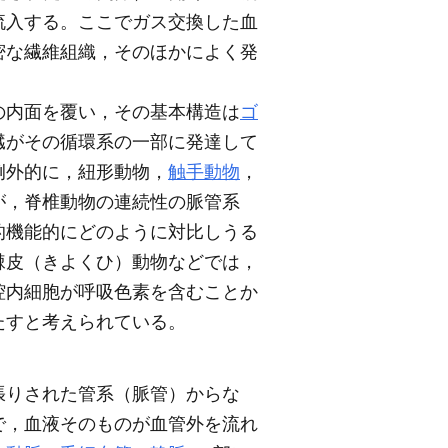
流入する。ここでガス交換した血
密な繊維組織，そのほかによく発
の内面を覆い，その基本構造は
ゴ
臓がその循環系の一部に発達して
例外的に，紐形動物，
触手動物
，
が，脊椎動物の連続性の脈管系
的機能的にどのように対比しうる
棘皮（きよくひ）動物などでは，
腔内細胞が呼吸色素を含むことか
たすと考えられている。
張りされた管系（脈管）からな
で，血液そのものが血管外を流れ