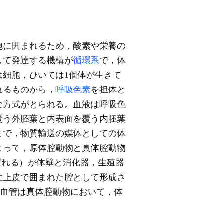
胞に囲まれるため，酸素や栄養の
して発達する機構が
循環系
で，体
は細胞，ひいては1個体が生きて
れるものから，
呼吸色素
を担体と
な方式がとられる。血液は呼吸色
面を覆う外胚葉と内表面を覆う内胚葉
まで，物質輸送の媒体としての体
よって，原体腔動物と真体腔動物
とも呼ばれる）が体壁と消化器，生殖器
性上皮で囲まれた腔として形成さ
），血管は真体腔動物において，体