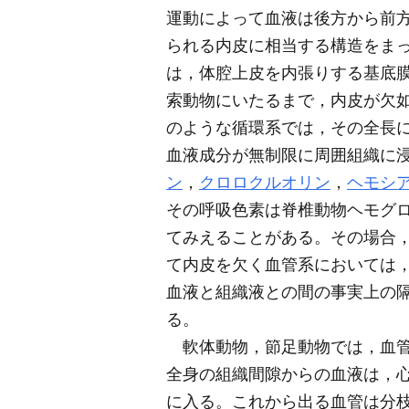
運動によって血液は後方から前
られる内皮に相当する構造をま
は，体腔上皮を内張りする基底
索動物にいたるまで，内皮が欠
のような循環系では，その全長
血液成分が無制限に周囲組織に
ン
，
クロロクルオリン
，
ヘモシ
その呼吸色素は脊椎動物ヘモグ
てみえることがある。その場合
て内皮を欠く血管系においては
血液と組織液との間の事実上の
る。
軟体動物，節足動物では，血管
全身の組織間隙からの血液は，
に入る。これから出る血管は分枝し