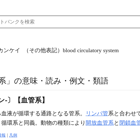
カンケイ
（その他表記）blood circulatory system
系」の意味・読み・例文・類語
ン‐〕【血管系】
る血液が循環する通路となる管系。
リンパ管
系と合わせ
、循環系と同義。動物の種類により
開放血管系
と
閉鎖血
情報
|
凡例