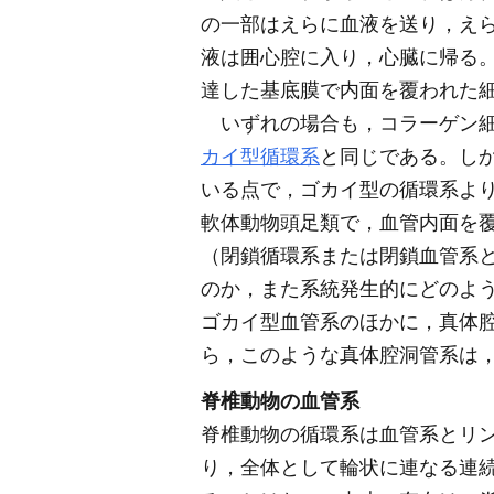
の一部はえらに血液を送り，え
液は囲心腔に入り，心臓に帰る
達した基底膜で内面を覆われた
いずれの場合も，コラーゲン細
カイ型循環系
と同じである。し
いる点で，ゴカイ型の循環系よ
軟体動物頭足類で，血管内面を
（閉鎖循環系または閉鎖血管系
のか，また系統発生的にどのよ
ゴカイ型血管系のほかに，真体
ら，このような真体腔洞管系は
脊椎動物の血管系
脊椎動物の循環系は血管系とリ
り，全体として輪状に連なる連