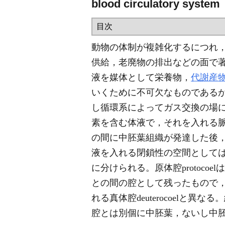
blood circulatory system
動物の体制が複雑化するにつれ
供給，老廃物の排出などの面で
液を媒体として栄養物，
代謝産
いくために不可欠なものである
し循環系によってガス交換の場
素を含む体液で，それを入れる脈管
の間に中胚葉組織が発達した後
液を入れる閉鎖性の空間として
に分けられる。原体腔protoco
との間の腔として残ったもので
れる真体腔deuterocoel
腔とは別個に中胚葉，ないし中