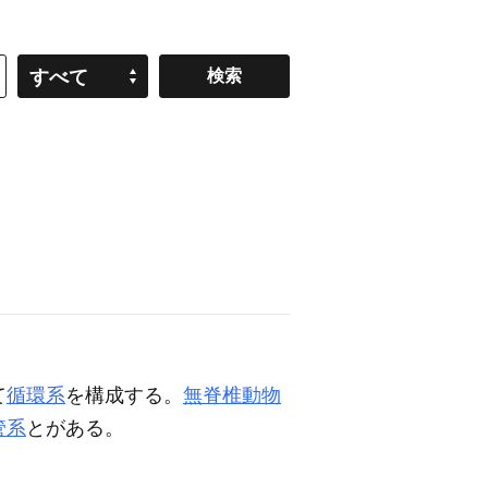
すべて
て
循環系
を構成する。
無脊椎動物
管系
とがある。