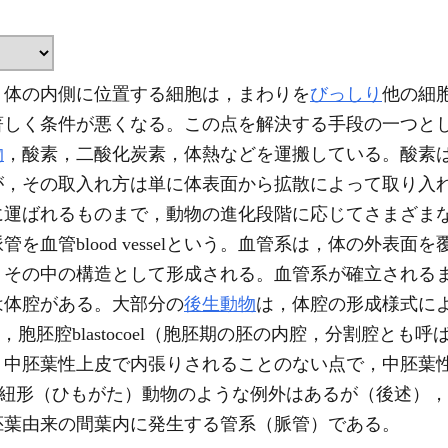
，体の内側に位置する細胞は，まわりを
びっしり
他の細
著しく条件が悪くなる。この点を解決する手段の一つと
物
，酸素，二酸化炭素，体熱などを運搬している。酸素
が，その取入れ方は単に体表面から拡散によって取り入
に運ばれるものまで，動物の進化段階に応じてさまざま
を血管blood vesselという。血管系は，体の外表
，その中の構造として形成される。血管系が確立される
は体腔がある。大部分の
後生動物
は，体腔の形成様式に
elは，胞胚腔blastocoel（胞胚期の胚の内腔，分割腔
，中胚葉性上皮で内張りされることのない点で，中胚葉
と異なる。紐形（ひもがた）動物のような例外はあるが（後述
胚葉由来の間葉内に発生する管系（脈管）である。