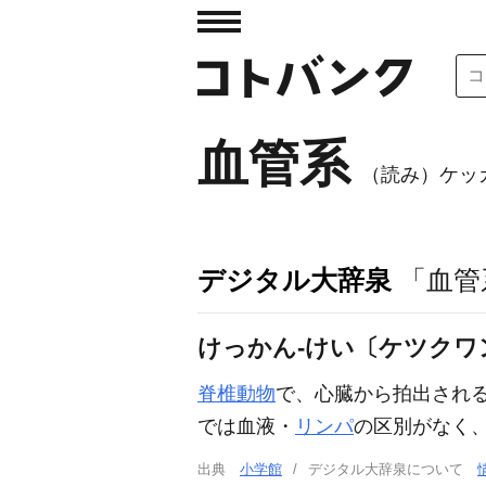
血管系
（読み）ケッ
デジタル大辞泉
「血管
けっかん‐けい〔ケツクワ
脊椎動物
で、心臓から拍出され
では血液・
リンパ
の区別がなく
出典
小学館
デジタル大辞泉について