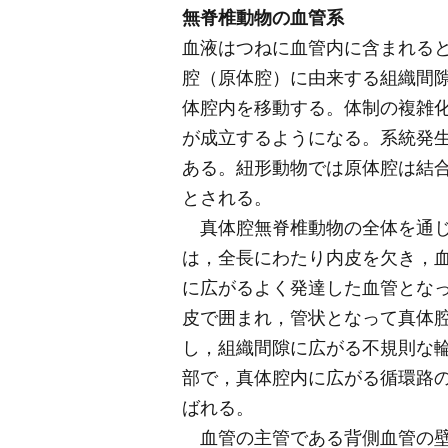
無脊椎動物の血管系
血液はつねに血管内に含まれる
腔（原体腔）に由来する組織間
体腔内を移動する。体制の複雑
が成立するようになる。系統発
ある。紐形動物では原体腔は結
とされる。
真体腔無脊椎動物の全体を通じ
は，全長にわたり内皮を欠き，
に広がるよく発達した血管とな
皮で囲まれ，管状となって真体
し，組織間隙に広がる不規則な
部で，真体腔内に広がる循環路
ばれる。
血管の主管である背側血管の壁