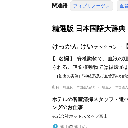
関連語
フィブリノーゲン
血
精選版 日本国語大辞典
けっかん‐けい
ケックヮン‥
〘 名詞 〙
脊椎動物で、血液の通
られる。無脊椎動物では循環系
[初出の実例]「神経系及び血管系の知覚
出典
精選版 日本国語大辞典
精選版 日本国語
ホテルの客室清掃スタッフ・選べ
ングのお仕事
株式会社ホットスタッフ富山
富山県 富山市