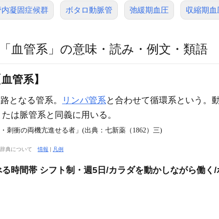
管内凝固症候群
ボタロ動脈管
弛緩期血圧
収縮期血
「血管系」の意味・読み・例文・類語
【血管系】
路となる管系。
リンパ管系
と合わせて循環系という。
または脈管系と同義に用いる。
・刺衝の両機亢進せる者」(出典：七新薬（1862）三)
大辞典について
情報
|
凡例
る時間帯 シフト制・週5日/カラダを動かしながら働く