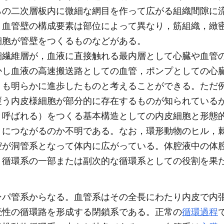
らの二次層板内に微細な網目を作って広がる組織間隙に
。血管壁の構成要素は部位によって異なり，筋組織，緻
細胞が管壁をつくるものなどがある。
繊維層が，血液に直接触れる最内層として心臓や血管
かし血液の高速搬送路としての血管，ポンプとしての心
りも明らかに進歩したものと考えることができる。ただ
覆う内皮様細胞が部分的に存在するものが知られている
と呼ばれる）をつくる基本構造としての内皮細胞と形態
うにつながるのか不明である。なお，環形動物のヒル，
腔が洞管系となって体内に広がっている。体腔液中の体
，循環系の一部または副次的な循環系としての役割を果
ンパ管系からなる。血管系はその全長にわたり内皮で内
続性の循環路を形成する閉鎖系である。正常の
循環過程