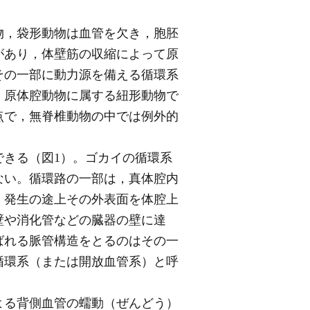
物，袋形動物は血管を欠き，胞胚
があり，体壁筋の収縮によって原
その一部に動力源を備える循環系
，原体腔動物に属する紐形動物で
点で，無脊椎動物の中では例外的
きる（図1）。ゴカイの循環系
ない。循環路の一部は，真体腔内
，発生の途上その外表面を体腔上
壁や消化管などの臓器の壁に達
ばれる脈管構造をとるのはその一
循環系（または開放血管系）と呼
よる背側血管の蠕動（ぜんどう）