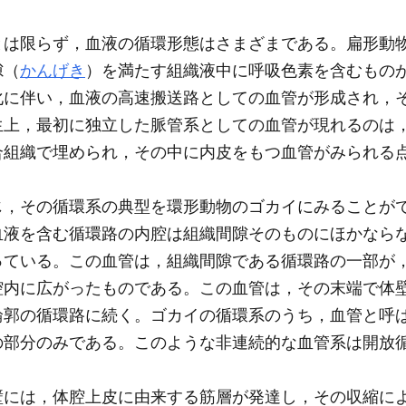
とは限らず，血液の循環形態はさまざまである。扁形動
隙（
かんげき
）を満たす組織液中に呼吸色素を含むもの
化に伴い，血液の高速搬送路としての血管が形成され，
生上，最初に独立した脈管系としての血管が現れるのは
合組織で埋められ，その中に内皮をもつ血管がみられる
，その循環系の典型を環形動物のゴカイにみることがで
血液を含む循環路の内腔は組織間隙そのものにほかなら
っている。この血管は，組織間隙である循環路の一部が
腔内に広がったものである。この血管は，その末端で体
輪郭の循環路に続く。ゴカイの循環系のうち，血管と呼
の部分のみである。このような非連続的な血管系は開放
には，体腔上皮に由来する筋層が発達し，その収縮に