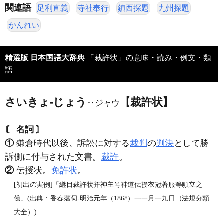
関連語
足利直義
寺社奉行
鎮西探題
九州探題
かんれい
精選版 日本国語大辞典
「裁許状」の意味・読み・例文・類
語
さいきょ‐じょう
【裁許状】
‥ジャウ
〘 名詞 〙
①
鎌倉時代以後、訴訟に対する
裁判
の
判決
として勝
訴側に付与された文書。
裁許
。
②
伝授状。
免許状
。
[初出の実例]「継目裁許状并神主号神道伝授衣冠著服等願立之
儀」(出典：香春藩伺‐明治元年（1868）一一月一九日（法規分類
大全）)