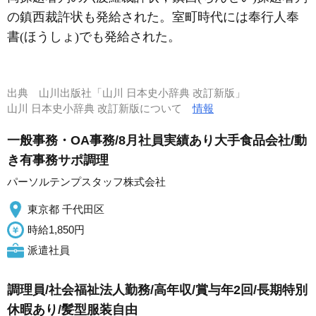
の鎮西裁許状も発給された。室町時代には奉行人奉
書(ほうしょ)でも発給された。
出典
山川出版社「山川 日本史小辞典 改訂新版」
山川 日本史小辞典 改訂新版について
情報
一般事務・OA事務/8月社員実績あり大手食品会社/動
き有事務サポ調理
パーソルテンプスタッフ株式会社
東京都 千代田区
時給1,850円
派遣社員
調理員/社会福祉法人勤務/高年収/賞与年2回/長期特別
休暇あり/髪型服装自由