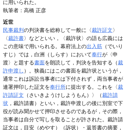
に用いられた。
執筆者：
高橋 正彦
近世
民事裁判
の判決書を総称して一般に〈
裁許証文
〉
〈
裁許書
〉などといい，〈裁許状〉の語も広義には
この意味で用いられる。幕府法上の
出入筋
（でいり
すじ）では，白洲（しらす）において
奉行
が〈申
渡〉と題する
書面
を朗読して，判決を告知する（
裁
許申渡し
）。狭義にはこの書面を裁許状というが，
通常これは訴訟当事者には下付されず，両当事者が
連署押印した証文を
奉行所
に提出する。これを〈
裁
許請証文
（さいきようけしようもん）〉（
裁許請
状
，裁許請書）といい，裁許申渡しの後に別室で下
役が読み聞かせて押印させるのであるが，その際，
当事者は自分で写しを取ることが許された。裁許請
証文は，目安（めやす）（訴状）・返答書の摘要，