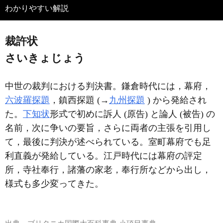
わかりやすい解説
裁許状
さいきょじょう
中世の裁判における判決書。鎌倉時代には，幕府，
六波羅探題
，鎮西探題 (→
九州探題
) から発給され
た。
下知状
形式で初めに訴人 (原告) と論人 (被告) の
名前，次に争いの要旨，さらに両者の主張を引用し
て，最後に判決が述べられている。室町幕府でも足
利直義が発給している。江戸時代には幕府の評定
所，寺社奉行，諸藩の家老，奉行所などから出し，
様式も多少変ってきた。