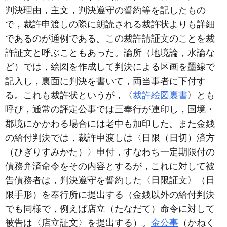
判決理由，主文，判決遵守の誓約等を記したもの
で，裁許申渡しの際に朗読される裁許状よりも詳細
であるのが通例である。この裁許請証文のことを裁
許証文と呼ぶこともあった。論所（地境論，水論な
ど）では，絵図を作成して判決による区画を墨線で
記入し，裏面に判決を書いて，両当事者に下付す
る。これも裁許状というが，〈
裁許絵図裏書
〉とも
呼び，通常の評定公事では三奉行が連印し，国境・
郡境にかかわる場合には老中も加印した。また金銭
の給付判決では，裁許申渡しは〈日限（日切）済方
（ひぎりすみかた）〉申付，すなわち一定期限付の
債務弁済命令をその内容とするが，これに対して被
告債務者は，判決遵守を誓約した〈日限証文〉（日
限手形）を奉行所に提出する（金銭以外の給付判決
でも同様で，例えば店立（たなだて）命令に対して
被告は〈店立証文〉を提出する）。
金公事
（かねく