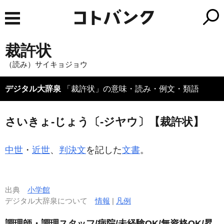
裁許状
（読み）サイキョジョウ
デジタル大辞泉
「裁許状」の意味・読み・例文・類語
さいきょ‐じょう〔‐ジヤウ〕【裁許状】
中世
・
近世
、
判決文
を記した
文書
。
出典
小学館
デジタル大辞泉について
情報
|
凡例
調理師・調理スタッフ/病院/未経験OK/無資格OK/昇