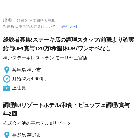
出典
精選版 日本国語大辞典
精選版 日本国語大辞典について
情報
|
凡例
経験者募集!ステーキ店の調理スタッフ/前職より確実
給与UP!賞与120万/希望休OK/ワンオペなし
神戸ステーキレストラン モーリヤ三宮店
兵庫県 神戸市
月給32万4,900円
正社員
調理師/リゾートホテル/和食・ビュッフェ調理/賞与
年2回
株式会社池の平ホテル&リゾーツ
長野県 茅野市