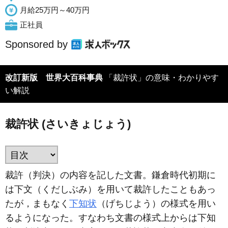
月給25万円～40万円
正社員
Sponsored by
改訂新版 世界大百科事典
「裁許状」の意味・わかりやす
い解説
裁許状 (さいきょじょう)
裁許（判決）の内容を記した文書。鎌倉時代初期に
は下文（くだしぶみ）を用いて裁許したこともあっ
たが，まもなく
下知状
（げちじよう）の様式を用い
るようになった。すなわち文書の様式上からは下知