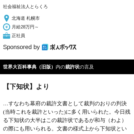
社会福祉法人とらくろ
北海道 札幌市
月給28万円～
正社員
Sponsored by
世界大百科事典（旧版）
内の
裁許状
の言及
【下知状】より
…すなわち幕府の裁許文書として裁判のおりの判決
(当時これを裁許といった)に多く用いられた。今日残
る下知状の大半はこの裁許状であるが
和与
（わよ）
の際にも用いられる。文書の様式上から下知状とい