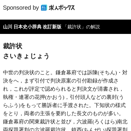
Sponsored by
山川 日本史小辞典 改訂新版
「裁許状」の解説
裁許状
さいきょじょう
中世の判決状のこと。鎌倉幕府では訴陳(そちん)・対
決をへ，まず引付で判決原案の引付勘録が作成さ
れ，これが評定で認められると判決文が清書され，
執権・連署の花押(かおう)，引付頭人などの裏封(う
らふう)をもって勝訴者に手渡された。下知状の様式
をとり，両者の主張を要約した長文のものが多い。
鎌倉幕府の関東裁許状と並び，六波羅(ろくはら)南北
両探題署判の六波羅裁許状，鎮西(ちんぜい)探題署判