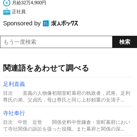
月給32万4,900円
正社員
Sponsored by
関連語をあわせて調べる
足利直義
目次 直義の人物像初期室町幕府の執政者，武将。足利
尊氏の弟。父貞氏，母は尊氏と同じ上杉頼重の女清子...
寺社奉行
目次 中世 近世 関係史料中世鎌倉・室町幕府におい
て寺社関係の訴訟を扱った役職。また幕府と関係の深...