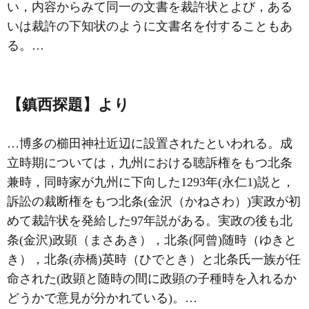
い，内容からみて同一の文書を裁許状とよび，ある
いは裁許の下知状のように文書名を付することもあ
る。…
【鎮西探題】より
…博多の櫛田神社近辺に設置されたといわれる。成
立時期については，九州における聴訴権をもつ北条
兼時，同時家が九州に下向した1293年(永仁1)説と，
訴訟の裁断権をもつ北条(金沢（かねさわ）)実政が初
めて裁許状を発給した97年説がある。実政の後も北
条(金沢)政顕（まさあき），北条(阿曾)随時（ゆきと
き），北条(赤橋)英時（ひでとき）と北条氏一族が任
命された(政顕と随時の間に政顕の子種時を入れるか
どうかで意見が分かれている)。…