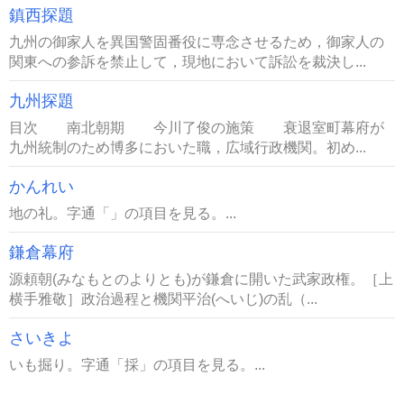
鎮西探題
九州の御家人を異国警固番役に専念させるため，御家人の
関東への参訴を禁止して，現地において訴訟を裁決し...
九州探題
目次 南北朝期 今川了俊の施策 衰退室町幕府が
九州統制のため博多においた職，広域行政機関。初め...
かんれい
地の礼。字通「」の項目を見る。...
鎌倉幕府
源頼朝(みなもとのよりとも)が鎌倉に開いた武家政権。［上
横手雅敬］政治過程と機関平治(へいじ)の乱（...
さいきよ
いも掘り。字通「採」の項目を見る。...