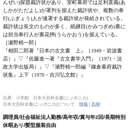
んぜい)探題裁許状があり、室町幕府では足利直義(あ
しかがただよし)が署判を据えた裁許状や、複数の奉
行(ぶぎょう)人が連署する裁許状が発給されている。
裁許状は長文のものが多く、紙継目(かみつぎめ)裏に
は担当奉行人が裏花押(うらかおう)を据えている。
［瀬野精一郎］
『相田二郎著『日本の古文書 上』（1949・岩波書
店）』
▽
『佐藤進一著『古文書学入門』（1971・法
政大学出版局）』
▽
『瀬野精一郎編『鎌倉幕府裁許
状集』上下（1970・吉川弘文館）』
出典
小学館 日本大百科全書(ニッポニカ)
日本大百科全書(ニッポニカ)について
情報
|
凡例
調理員/社会福祉法人勤務/高年収/賞与年2回/長期特別
休暇あり/髪型服装自由