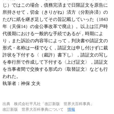
じ）ではこの場合，債務完済まで日限証文を原告に
所持させて，切金（きりがね）済方（分割弁済）の
たびに紙を継ぎ足してその旨記載していった（1843
年（天保14）の金公事改革で廃止）。以上は江戸時
代後期における一般的な手続であるが，時期によ
り，また訴訟の内容等によって，判決書や請証文の
形式・名称は一様でなく，請証文は申し付けずに裁
許状を下付する〈（裁許）書下し〉，請証文の写し
を奉行所で作成して下付する〈上げ証文〉，請証文
を当事者間で交換する形式の〈取替証文〉なども行
われた。
執筆者：
神保 文夫
出典
株式会社平凡社「改訂新版 世界大百科事典」
改訂新版 世界大百科事典について
情報