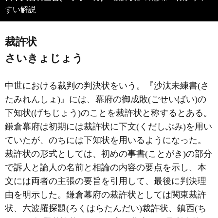
すい解説
裁許状
さいきょじょう
中世における裁判の判決状をいう。『沙汰未練書(さ
たみれんしょ)』には、幕府の御成敗(ごせいばい)の
下知状(げちじょう)のことを裁許状と称するとある。
鎌倉幕府は初期には裁許状に下文(くだしぶみ)を用い
ていたが、のちには下知状を用いるようになった。
裁許状の形式としては、初めの事書(ことがき)の部分
で訴人と論人の名前と相論の内容の要点を示し、本
文には両者の主張の要旨を引用して、最後に判決理
由を明示した。鎌倉幕府の裁許状としては関東裁許
状、六波羅探題(ろくはらたんだい)裁許状、鎮西(ち