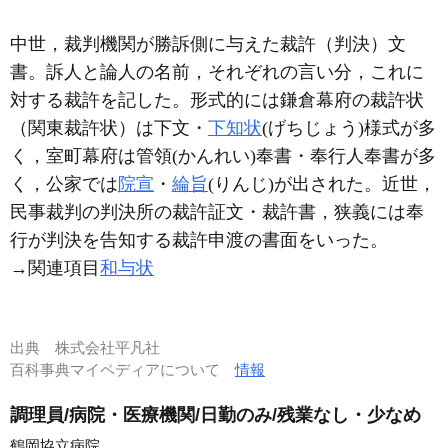
中世，裁判機関が勝訴側に与えた裁許（判決）文
書。訴人と論人の名前，それぞれの言い分，これに
対する裁許を記した。形式的には鎌倉幕府の裁許状
（関東裁許状）は下文・
下知状
(げちじょう)様式が多
く，室町幕府は管領(かんれい)奉書・奉行人奉書が多
く，公家では
院宣
・
綸旨
(りんじ)が出された。近世，
民事裁判の判決所の裁許証文・裁許書，狭義には奉
行が判決を告知する裁許申渡の書面をいった。
→関連項目
和与状
出典
株式会社平凡社
百科事典マイペディアについて
情報
調理員/病院・医療機関/日勤のみ/残業なし・少なめ
鶴岡協立病院