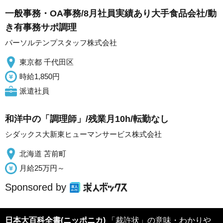
一般事務・OA事務/8月社員実績あり大手食品会社/動
き有事務サポ調理
パーソルテンプスタッフ株式会社
東京都 千代田区
時給1,850円
派遣社員
和洋中の「調理師」/残業月10h/転勤なし
シダックス大新東ヒューマンサービス株式会社
北海道 苫前町
月給25万円～
Sponsored by
日本大百科全書(ニッポニカ)
「裁許状」の意味・わかりや