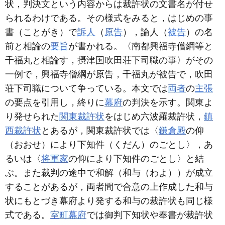
状，判決文という内容からは裁許状の文書名が付せ
られるわけである。その様式をみると，はじめの事
書（ことがき）で
訴人
（
原告
），論人（
被告
）の名
前と相論の
要旨
が書かれる。〈南都興福寺僧綱等と
千福丸と相論す，摂津国吹田荘下司職の事〉がその
一例で，興福寺僧綱が原告，千福丸が被告で，吹田
荘下司職について争っている。本文では
両者
の
主張
の要点を引用し，終りに
幕府
の判決を示す。関東よ
り発せられた
関東裁許状
をはじめ六波羅裁許状，
鎮
西裁許状
とあるが，関東裁許状では〈
鎌倉殿
の仰
（おおせ）により下知件（くだん）のごとし〉，あ
るいは〈
将軍家
の仰により下知件のごとし〉と結
ぶ。また裁判の途中で和解（和与（わよ））が成立
することがあるが，両者間で合意の上作成した和与
状にもとづき幕府より発する和与の裁許状も同じ様
式である。
室町幕府
では御判下知状や奉書が裁許状