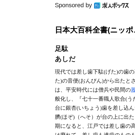
Sponsored by
日本大百科全書(ニッポ
足駄
あしだ
現代では差し歯下駄(げた)の歯
た)の音便(おんびん)から出た
は、平安時代には僧兵や民間の
般化し、『七十一番職人歌合(う
台に銀杏(いちょう)歯を差し込ん
臍(ほぞ)（へそ）が台の上に出
期になると、江戸では差し歯の高