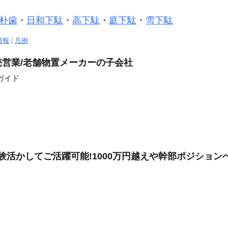
朴歯
・
日和下駄
・
高下駄
・
庭下駄
・
雪下駄
情報
|
凡例
営業/老舗物置メーカーの子会社
ガイド
経験活かしてご活躍可能!1000万円越えや幹部ポジショ