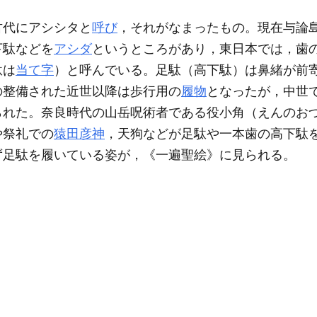
古代にアシシタと
呼び
，それがなまったもの。現在与論
下駄などを
アシダ
というところがあり，東日本では，歯
駄は
当て字
）と呼んでいる。足駄（高下駄）は鼻緒が前
の整備された近世以降は歩行用の
履物
となったが，中世
られた。奈良時代の山岳呪術者である役小角（えんのお
や祭礼での
猿田彦神
，天狗などが足駄や一本歯の高下駄
ず足駄を履いている姿が，《一遍聖絵》に見られる。