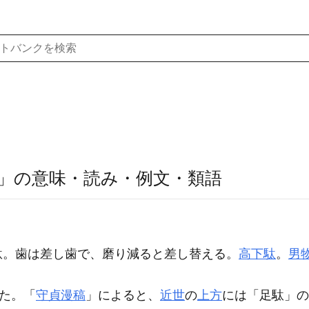
」の意味・読み・例文・類語
駄
。歯は差し歯で、磨り減ると差し替える。
高下駄
。
男
た。「
守貞漫稿
」によると、
近世
の
上方
には「足駄」の