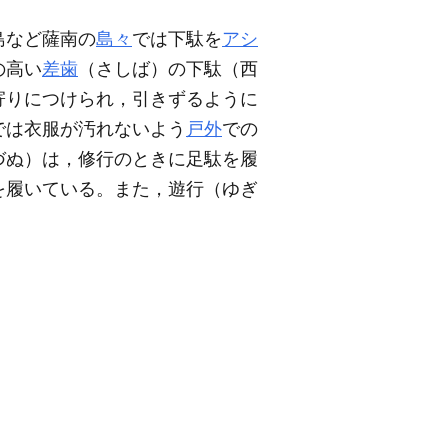
島など薩南の
島々
では下駄を
アシ
の高い
差歯
（さしば）の下駄（西
寄りにつけられ，引きずるように
では衣服が汚れないよう
戸外
での
づぬ）は，修行のときに足駄を履
を履いている。また，遊行（ゆぎ