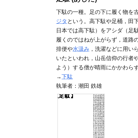
下駄の一種。足の下に履く物を
ジタ
という。高下駄や足桶，田
日本では高下駄）をアシダ（足
履くのではねが上がらず，道路
排便や
水汲み
，洗濯などに用い
いたといわれ，山岳信仰の行者
よう）する僧が晴雨にかかわら
→
下駄
執筆者：
潮田 鉄雄