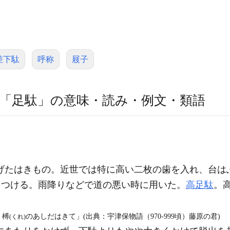
差下駄
呼称
屐子
「足駄」の意味・読み・例文・類語
げたはきもの。近世では特に高い二枚の歯を入れ、台は
をつける。雨降りなどで道の悪い時に用いた。
高足駄
。
、榑
のあしだはきて」(出典：宇津保物語（970‐999頃）藤原の君)
(くれ)