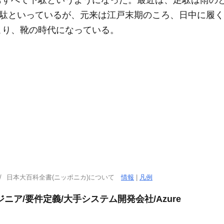
もすべて下駄というようになった。最近は、足駄は雨の
下駄といっているが、元来は江戸末期のころ、日中に履く
こり、靴の時代になっている。
日本大百科全書(ニッポニカ)について
情報
|
凡例
ニア/要件定義/大手システム開発会社/Azure