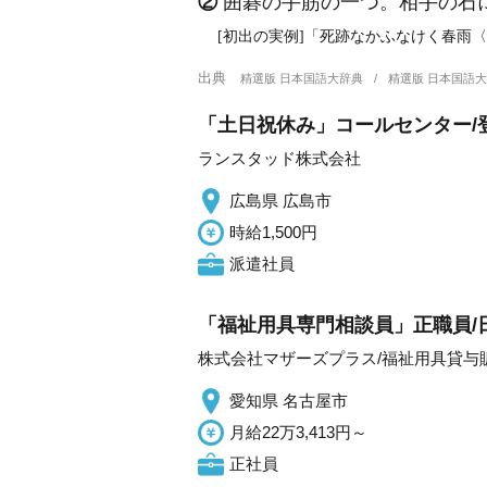
②
囲碁の手筋の一つ。相手の石
[初出の実例]「死跡なかふなけく春雨〈
出典
精選版 日本国語大辞典
精選版 日本国語
「土日祝休み」コールセンター/
ランスタッド株式会社
広島県 広島市
時給1,500円
派遣社員
「福祉用具専門相談員」正職員/
株式会社マザーズプラス/福祉用具貸与
愛知県 名古屋市
月給22万3,413円～
正社員