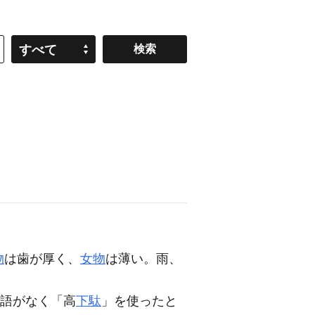
すべて
物
は歯が厚く、
女物
は薄い。雨、
語がなく「高
下駄
」を使ったと