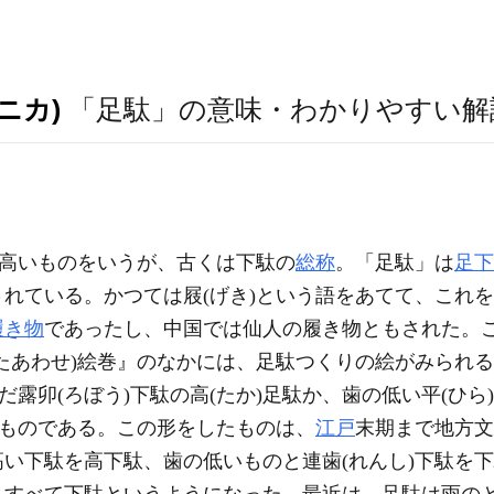
ニカ)
「足駄」の意味・わかりやすい解
の高いものをいうが、古くは下駄の
総称
。「足駄」は
足下
とされている。かつては屐(げき)という語をあてて、これ
履き物
であったし、中国では仙人の履き物ともされた。
たあわせ)絵巻』のなかには、足駄つくりの絵がみられ
だ露卯(ろぼう)下駄の高(たか)足駄か、歯の低い平(ひ
たものである。この形をしたものは、
江戸
末期まで地方文
い下駄を高下駄、歯の低いものと連歯(れんし)下駄を