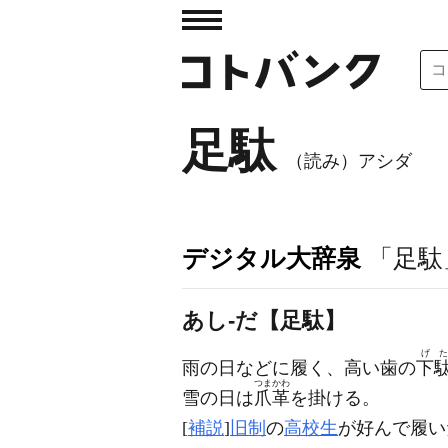
足駄
（読み）アシダ
デジタル大辞泉
「足駄
あし‐だ【足駄】
げた
雨の日などに履く、高い歯の
下
つまかわ
雪の日は
爪革
を掛ける。
[
補説
]
旧制
の
高校生
が好んで履い