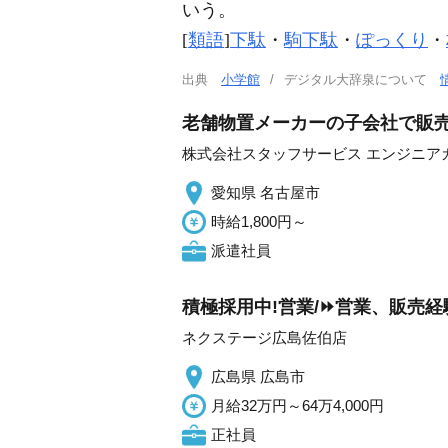
いう。
[
類語
]
下駄
・
駒下駄
・
ぽっくり
・
出典
小学館
デジタル大辞泉について
老舗物置メーカーの子会社で販売
株式会社スタッフサービス エンジニア
愛知県 名古屋市
時給1,800円～
派遣社員
積極採用中!営業/⏩️営業、販売
ネクステージ広島佐伯店
広島県 広島市
月給32万円～64万4,000円
正社員