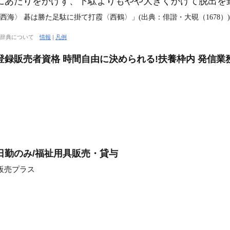
にあたりをかけず、下駄よりもやや大きくかけて脱出を
西海〉 碁は勝た足駄に掛て打霞〈西鶴〉」(出典：俳諧・大硯（1678）)
大辞典について
情報
|
凡例
登録販売者資格 時間自由に決められる!扶養枠内 発信業
日勤のみ/福祉用具販売・貸与
販売プラス