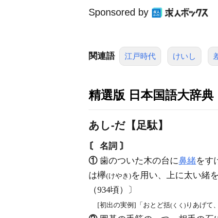
Sponsored by
関連語
江戸時代
けいし
精選版 日本国語大辞典
あし‐だ【足駄】
〘 名詞 〙
①
歯のついた木の台に
鼻緒
をす
は欅
を用い、上に太い緒
(けやき)
（934頃）〕
[初出の実例]「おとど括
りあげて
(くく)