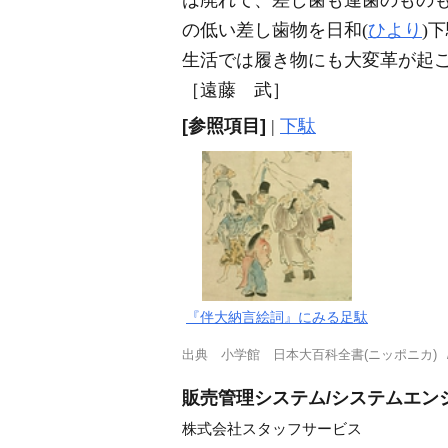
は廃れて、差し歯も連歯のもの
の低い差し歯物を日和(
ひより
)
生活では履き物にも大変革が起
［遠藤 武］
[参照項目]
|
下駄
『伴大納言絵詞』にみる足駄
出典
小学館 日本大百科全書(ニッポニカ)
販売管理システム/システムエンジ
株式会社スタッフサービス