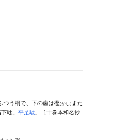
ふつう桐で、下の歯は樫
また
(かし)
高下駄。
平足駄
。〔十巻本和名抄