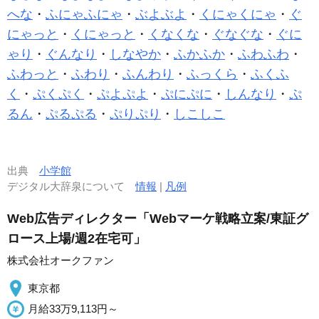
へな
・
ふにゃふにゃ
・
ぶよぶよ
・
くにゃくにゃ
・
ぐ
にゃっと
・
くにゃっと
・
くなくな
・
ぐなぐな
・
ぐに
ゃり
・
ぐんなり
・
しなやか
・
ふかふか
・
ふわふわ
・
ふわっと
・
ふわり
・
ふんわり
・
ふっくら
・
ふくふ
く
・
ぷくぷく
・
ぷよぷよ
・
ぷにぷに
・
しんなり
・
ぷ
るん
・
ぷるぷる
・
ぷりぷり
・
しこしこ
出典
小学館
デジタル大辞泉について
情報
|
凡例
Web広告ディレクター「Webマーケ戦略立案/東証グ
ロース上場/週2在宅可」
株式会社オークファン
東京都
月給33万9,113円～