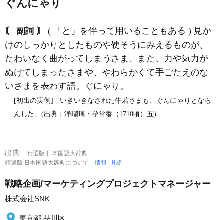
ぐんにゃり
〘 副詞 〙
( 「と」を伴って用いることもある ) 見か
けのしっかりとしたものや硬そうにみえるものが、
たわいなく曲がってしまうさま、また、力や気力が
ぬけてしまったさまや、やわらかくて手ごたえのな
いさまを表わす語。ぐにゃり。
[初出の実例]「いきいきなされた牛若さまも、ぐんにゃりとなら
んした」(出典：浄瑠璃・孕常盤（1710頃）五)
出典
精選版 日本国語大辞典
精選版 日本国語大辞典について
情報
|
凡例
戦略企画/マーケティングプロジェクトマネージャー
株式会社SNK
東京都 品川区