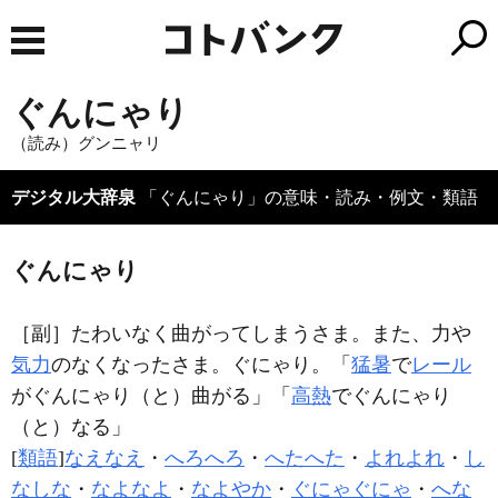
ぐんにゃり
（読み）グンニャリ
デジタル大辞泉
「ぐんにゃり」の意味・読み・例文・類語
ぐんにゃり
［副］
たわいなく曲がってしまうさま。また、力や
気力
のなくなったさま。ぐにゃり。「
猛暑
で
レール
が
ぐんにゃり
（と）曲がる」「
高熱
で
ぐんにゃり
（と）なる」
[
類語
]
なえなえ
・
へろへろ
・
へたへた
・
よれよれ
・
し
なしな
・
なよなよ
・
なよやか
・
ぐにゃぐにゃ
・
へな