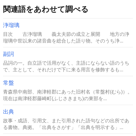
関連語をあわせて調べる
浄瑠璃
目次 古浄瑠璃 義太夫節の成立と展開 地方の浄
瑠璃中世以来の諸音曲を総合した語り物。そのうち浄...
副詞
品詞の一。自立語で活用がなく、主語にならない語のうち
で、主として、それだけで下に来る用言を修飾するも...
常盤
青森県中南部、南津軽郡にあった旧村名（常盤村(むら)）。
現在は南津軽郡藤崎町(ふじさきまち)の東部を...
出典
故事・成語、引用文、また引用された語句などの出所であ
る書物。典拠。「出典をさがす」「出典を明示する」...