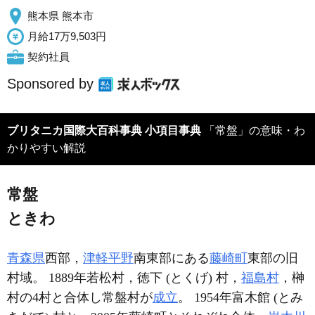
熊本県 熊本市
月給17万9,503円
契約社員
Sponsored by
ブリタニカ国際大百科事典 小項目事典
「常盤」の意味・わ
かりやすい解説
常盤
ときわ
青森県
西部，
津軽平野
南東部にある
藤崎町
東部の旧
村域。 1889年若松村，徳下 (とくげ) 村，
福島村
，榊
村の4村と合体し常盤村が
成立
。 1954年富木館 (とみ