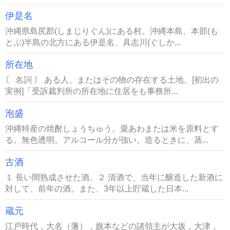
伊是名
沖縄県島尻郡(しまじりぐん)にある村。沖縄本島、本部(も
とぶ)半島の北方にある伊是名、具志川(ぐしか...
所在地
〘 名詞 〙 ある人、またはその物の存在する土地。[初出の
実例]「受訴裁判所の所在地に住居をも事務所...
泡盛
沖縄特産の焼酎しょうちゅう。粟あわまたは米を原料とす
る。無色透明。アルコール分が強い。造るときに、蒸...
古酒
１ 長い間熟成させた酒。２ 清酒で、当年に醸造した新酒に
対して、前年の酒。また、3年以上貯蔵した日本...
蔵元
江戸時代，大名（藩），旗本などの諸領主が大坂，大津，