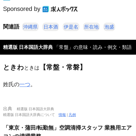
Sponsored by
関連語
沖縄県
日本酒
伊是名
所在地
泡盛
精選版 日本国語大辞典
「常盤」の意味・読み・例文・類語
ときわ
【常盤・常磐】
ときは
姓氏の
一つ
。
出典
精選版 日本国語大辞典
精選版 日本国語大辞典について
情報
|
凡例
「東京・蒲田/転勤無」空調清掃スタッフ 業務用エア