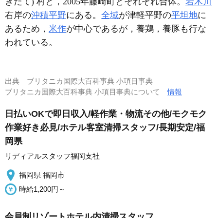
きだて) 村と，2005年藤崎町とそれぞれ合体。
岩木川
右岸の
沖積平野
にある。
全域
が津軽平野の
平坦地
に
あるため，
米作
が中心であるが，養鶏，養豚も行な
われている。
出典
ブリタニカ国際大百科事典 小項目事典
ブリタニカ国際大百科事典 小項目事典について
情報
日払いOKで即日収入/軽作業・物流その他/モクモク
作業好き必見/ホテル客室清掃スタッフ/長期安定/福
岡県
リディアルスタッフ福岡支社
福岡県 福岡市
時給1,200円～
会員制リゾートホテル内清掃スタッフ