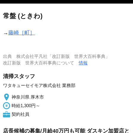
常盤 (ときわ)
→
藤崎［町］
出典
株式会社平凡社「改訂新版 世界大百科事典」
改訂新版 世界大百科事典について
情報
清掃スタッフ
ワタキューセイモア株式会社 業務部
神奈川県 厚木市
時給1,300円～
契約社員
店長候補の募集/月給40万円も可能 ダスキン加盟店と