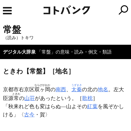
常盤
（読み）トキワ
デジタル大辞泉
「常盤」の意味・読み・例文・類語
ときわ【常盤】［地名］
ならびがおか
うずまさ
京都市右京区
双ヶ岡
の
南西
、
太秦
の北の
地名
。左大
ときわ
臣源
常
の
山荘
があったという。［
歌枕
］
「秋来れど色も変はらぬ―山よその
紅葉
を風ぞかし
ける」〈
古今
・賀〉