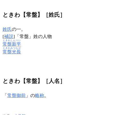
ときわ【常盤】［姓氏］
姓氏
の一。
[
補説
]「常盤」姓の人物
ときわしんぺい
常盤新平
ときわみつなが
常盤光長
ときわ【常盤】［人名］
「
常盤御前
」の
略称
。