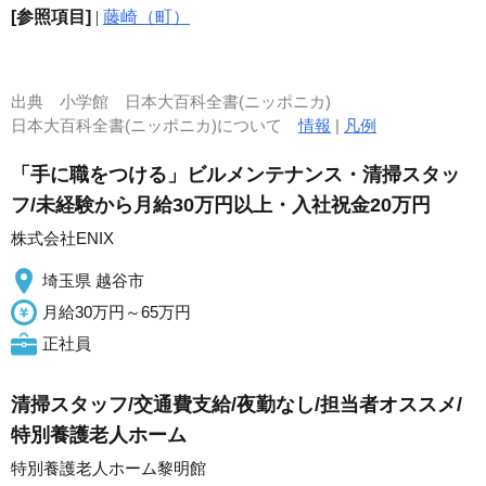
[参照項目]
|
藤崎（町）
出典
小学館 日本大百科全書(ニッポニカ)
日本大百科全書(ニッポニカ)について
情報
|
凡例
「手に職をつける」ビルメンテナンス・清掃スタッ
フ/未経験から月給30万円以上・入社祝金20万円
株式会社ENIX
埼玉県 越谷市
月給30万円～65万円
正社員
清掃スタッフ/交通費支給/夜勤なし/担当者オススメ/
特別養護老人ホーム
特別養護老人ホーム黎明館