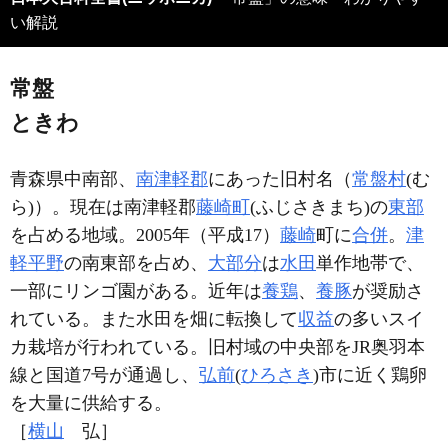
い解説
常盤
ときわ
青森県中南部、
南津軽郡
にあった旧村名（
常盤村
(む
ら)）。現在は南津軽郡
藤崎町
(ふじさきまち)の
東部
を占める地域。2005年（平成17）
藤崎
町に
合併
。
津
軽平野
の南東部を占め、
大部分
は
水田
単作地帯で、
一部にリンゴ園がある。近年は
養鶏
、
養豚
が奨励さ
れている。また水田を畑に転換して
収益
の多いスイ
カ栽培が行われている。旧村域の中央部をJR奥羽本
線と国道7号が通過し、
弘前
(
ひろさき
)市に近く鶏卵
を大量に供給する。
［
横山
弘］