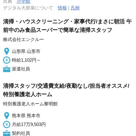
出典
小学館
デジタル大辞泉について
情報
|
凡例
清掃・ハウスクリーニング・家事代行/まさに朝活 午
前中のみ食品スーパーで簡単な清掃スタッフ
株式会社エンクルー
山形県 山形市
時給1,102円～
派遣社員
清掃スタッフ/交通費支給/夜勤なし/担当者オススメ/
特別養護老人ホーム
特別養護老人ホーム黎明館
熊本県 熊本市
月給17万9,503円
契約社員