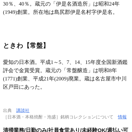
30％、40％。蔵元の「伊是名酒造所」は昭和24年
(1949)創業。所在地は島尻郡伊是名村字伊是名。
ときわ【常盤】
愛知の日本酒。平成1～5、7、14、15年度全国新酒鑑
評会で金賞受賞。蔵元の「常盤醸造」は明和8年
(1771)創業、平成21年(2009)廃業。蔵は名古屋市中川
区戸田にあった。
出典
講談社
［日本酒・本格焼酎・泡盛］銘柄コレクションについて
情報
清掃業務/日勤のみ/社員食堂あり/未経験OK/週払い可