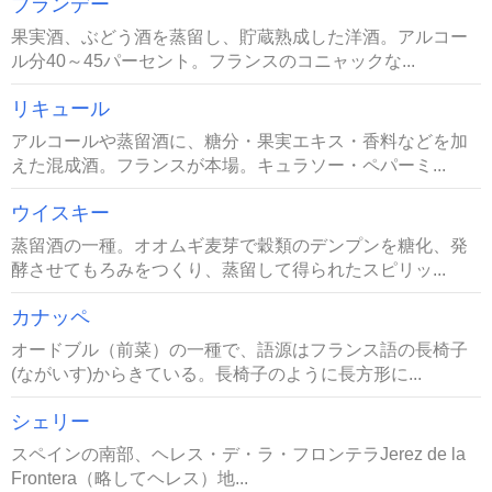
ブランデー
果実酒、ぶどう酒を蒸留し、貯蔵熟成した洋酒。アルコー
ル分40～45パーセント。フランスのコニャックな...
リキュール
アルコールや蒸留酒に、糖分・果実エキス・香料などを加
えた混成酒。フランスが本場。キュラソー・ペパーミ...
ウイスキー
蒸留酒の一種。オオムギ麦芽で穀類のデンプンを糖化、発
酵させてもろみをつくり、蒸留して得られたスピリッ...
カナッペ
オードブル（前菜）の一種で、語源はフランス語の長椅子
(ながいす)からきている。長椅子のように長方形に...
シェリー
スペインの南部、ヘレス・デ・ラ・フロンテラJerez de la
Frontera（略してヘレス）地...