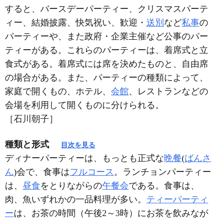
すると、バースデーパーティー、クリスマスパーテ
ィー、結婚披露、快気祝い、歓迎・
送別
など
私事
の
パーティーや、また政府・企業主催など公事のパー
ティーがある。これらのパーティーは、着席式と立
食式がある。着席式には席を決めたものと、自由席
の場合がある。また、パーティーの種類によって、
家庭で開くもの、ホテル、
会館
、レストランなどの
会場を利用して開くものに分けられる。
［石川朝子］
種類と形式
目次を見る
ディナーパーティーは、もっとも正式な
晩餐
(
ばんさ
ん
)会で、食事は
フルコース
。ランチョンパーティー
は、
昼食
をとりながらの
午餐会
である。食事は、
肉、魚いずれかの一品料理が多い。
ティーパーティ
ー
は、お茶の時間（午後2～3時）にお茶を飲みなが