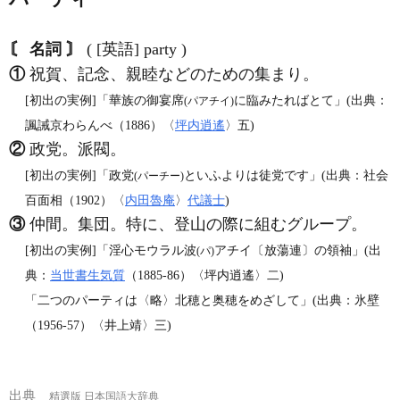
〘 名詞 〙
( [英語] party )
①
祝賀、記念、親睦などのための集まり。
[初出の実例]「華族の御宴席
に臨みたればとて」(出典：
(パアチイ)
諷誡京わらんべ（1886）〈
坪内逍遙
〉五)
②
政党。派閥。
[初出の実例]「政党
といふよりは徒党です」(出典：社会
(パーチー)
百面相（1902）〈
内田魯庵
〉
代議士
)
③
仲間。集団。特に、登山の際に組むグループ。
[初出の実例]「淫心モウラル波
アチイ〔放蕩連〕の領袖」(出
(パ)
典：
当世書生気質
（1885‐86）〈坪内逍遙〉二)
「二つのパーティは〈略〉北穂と奥穂をめざして」(出典：氷壁
（1956‐57）〈井上靖〉三)
出典
精選版 日本国語大辞典