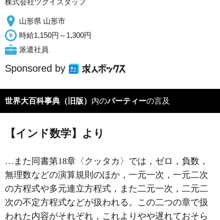
株式会社ツクイスタッフ
山形県 山形市
時給1,150円～1,300円
派遣社員
Sponsored by
世界大百科事典（旧版）
内の
パーティー
の言及
【インド数学】より
…また同書第18章〈クッタカ〉では，ゼロ，負数，
無理数などの演算規則のほか，一元一次，一元二次
の方程式や多元連立方程式，また二元一次，二元二
次の不定方程式などが扱われる。この二つの章で扱
われた内容がそれぞれ，これよりやや遅れておそら