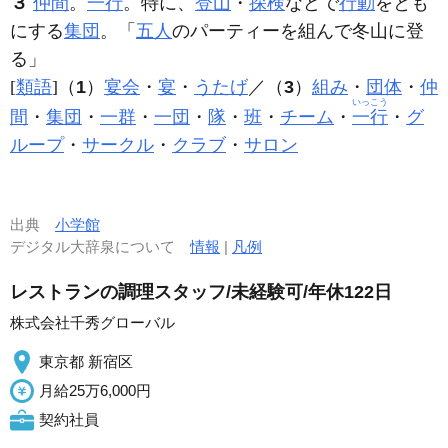
３
仲間
。
一行
。特に、
登山
・
探検
などで
行動
をとも
にする
集団
。「
五人
の
パーティー
を組んで冬山に登
る」
[
類語
]（
1
）
宴会
・
宴
・
うたげ
／（
3
）
組み
・
団体
・
仲
いっこう
間
・
集団
・
一群
・
一団
・
隊
・
班
・
チーム
・
一行
・
グ
ループ
・
サークル
・
クラブ
・
サロン
出典
小学館
デジタル大辞泉について
情報
|
凡例
レストランの調理スタッフ/未経験可/年休122日
株式会社千秀グローバル
東京都 新宿区
月給25万6,000円
契約社員