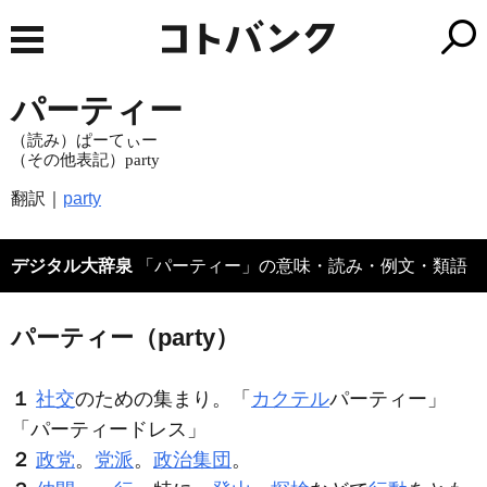
パーティー
（読み）ぱーてぃー
（その他表記）party
翻訳｜
party
デジタル大辞泉
「パーティー」の意味・読み・例文・類語
パーティー（party）
１
社交
のための集まり。「
カクテル
パーティー
」
「
パーティー
ドレス」
２
政党
。
党派
。
政治集団
。