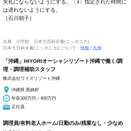
失礼にならないようにする。〔4〕指定された時間に
は遅れないようにする。
［石川朝子］
出典
小学館 日本大百科全書(ニッポニカ)
日本大百科全書(ニッポニカ)について
情報
|
凡例
「沖縄」HIYORIオーシャンリゾート沖縄で働く/調
理・調理補助スタッフ
株式会社ワイズリゾート沖縄
沖縄県 恩納村
年収300万円～400万円
正社員
調理員/有料老人ホーム/日勤のみ/残業なし・少なめ