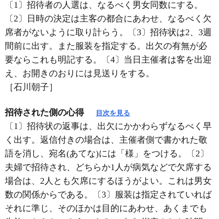
〔1〕招待者の人選は、なるべく男女同数にする。
〔2〕日時の決定は主客の都合にあわせ、なるべく欠
席者がないように取り計らう。〔3〕招待状は2、3週
間前に出す。また服装を指定する。出欠の有無が必
要ならこれも明記する。〔4〕当日主催者は客を出迎
え、お開きのおりには見送りをする。
［石川朝子］
招待された側の心得
目次を見る
〔1〕招待状の返事は、出欠にかかわらずなるべく早
く出す。返信付きの場合は、主催者側で書かれた敬
語を消し、宛名(あてな)には「様」をつける。〔2〕
夫婦で招待され、どちらか1人が病気などで欠席する
場合は、2人とも欠席にするほうがよい。これは男女
数の関係からである。〔3〕服装は指定されていれば
それに準じ、そのほかは目的にあわせ、あくまでも