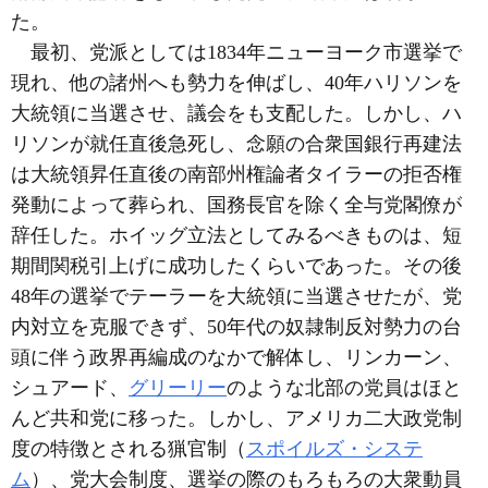
た。
最初、党派としては1834年ニューヨーク市選挙で
現れ、他の諸州へも勢力を伸ばし、40年ハリソンを
大統領に当選させ、議会をも支配した。しかし、ハ
リソンが就任直後急死し、念願の合衆国銀行再建法
は大統領昇任直後の南部州権論者タイラーの拒否権
発動によって葬られ、国務長官を除く全与党閣僚が
辞任した。ホイッグ立法としてみるべきものは、短
期間関税引上げに成功したくらいであった。その後
48年の選挙でテーラーを大統領に当選させたが、党
内対立を克服できず、50年代の奴隷制反対勢力の台
頭に伴う政界再編成のなかで解体し、リンカーン、
シュアード、
グリーリー
のような北部の党員はほと
んど共和党に移った。しかし、アメリカ二大政党制
度の特徴とされる猟官制（
スポイルズ・システ
ム
）、党大会制度、選挙の際のもろもろの大衆動員