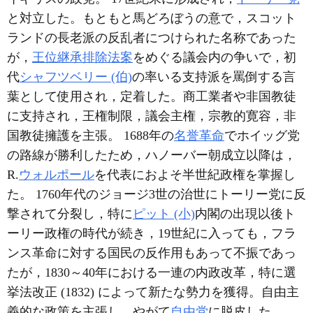
と対立した。もともと馬どろぼうの意で，スコット
ランドの長老派の反乱者につけられた名称であった
が，
王位継承排除法案
をめぐる議会内の争いで，初
代
シャフツベリー (伯)
の率いる支持派を罵倒する言
葉として使用され，定着した。商工業者や非国教徒
に支持され，王権制限，議会主権，宗教的寛容，非
国教徒擁護を主張。 1688年の
名誉革命
でホイッグ党
の路線が勝利したため，ハノーバー朝成立以降は，
R.
ウォルポール
を代表におよそ半世紀政権を掌握し
た。 1760年代のジョージ3世の治世にトーリー党に反
撃されて分裂し，特に
ピット (小)
内閣の出現以後ト
ーリー政権の時代が続き，19世紀に入っても，フラ
ンス革命に対する国民の反作用もあって不振であっ
たが，1830～40年における一連の内政改革，特に選
挙法改正 (1832) によって新たな勢力を獲得。自由主
義的な政策を主張し，やがて
自由党
に脱皮した。