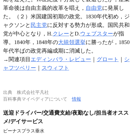
革命後は自由主義的改革を唱え，
自由党
に発展し
た。（２）米国建国初期の政党。1830年代初め，ジ
ャクソンと
民主党
に反対する勢力が形成。国民共和
党が中心となり，H.
クレー
とD.
ウェブスター
が指
導。1840年，1848年の
大統領選挙
に勝ったが，1850
年代半ばの政党再編成期に消滅した。
→関連項目
エディンバラ・レビュー
｜
グロート
｜
シ
ャフツベリー
｜
スウィフト
出典
株式会社平凡社
百科事典マイペディアについて
情報
送迎ドライバー/交通費支給/夜勤なし/担当者オスス
メ/デイサービス
ビーナスプラス垂水