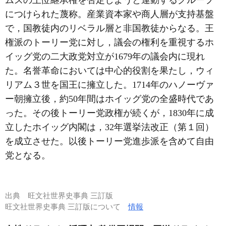
につけられた蔑称。産業資本家や商人層が支持基盤
で，国教徒内のリベラル層と非国教徒からなる。王
権派のトーリー党に対し，議会の権利を重視するホ
イッグ党の二大政党対立が1679年の議会内に現れ
た。名誉革命においては中心的役割を果たし，ウィ
リアム３世を国王に擁立した。1714年のハノーヴァ
ー朝擁立後，約50年間はホイッグ党の全盛時代であ
った。その後トーリー党政権が続くが，1830年に成
立したホイッグ内閣は，32年選挙法改正（第１回）
を成立させた。以後トーリー党進歩派を含めて自由
党となる。
出典
旺文社世界史事典 三訂版
旺文社世界史事典 三訂版について
情報