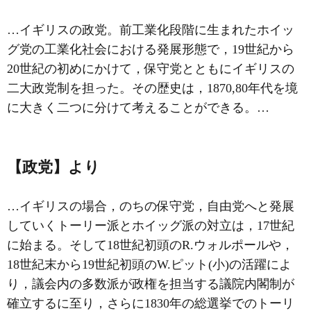
…イギリスの政党。前工業化段階に生まれた
ホイッ
グ党
の工業化社会における発展形態で，19世紀から
20世紀の初めにかけて，保守党とともにイギリスの
二大政党制を担った。その歴史は，1870,80年代を境
に大きく二つに分けて考えることができる。…
【政党】より
…イギリスの場合，のちの保守党，自由党へと発展
していくトーリー派とホイッグ派の対立は，17世紀
に始まる。そして18世紀初頭の
R.ウォルポール
や，
18世紀末から19世紀初頭の
W.ピット
(小)の活躍によ
り，議会内の多数派が政権を担当する議院内閣制が
確立するに至り，さらに1830年の総選挙でのトーリ