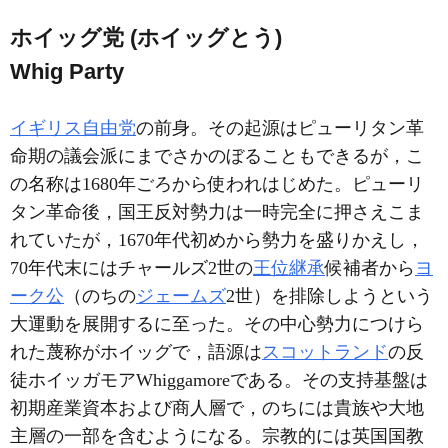
ホイッグ党 (ホイッグとう)
Whig Party
イギリス自由党
の前身。その起源はピューリタン革
命期の議会派にまでさかのぼることもできるが，こ
の名称は1680年ごろから使われはじめた。ピューリ
タン革命後，国王反対勢力は一時完全に押さえこま
れていたが，1670年代初めから勢力を盛りかえし，
70年代末にはチャールズ2世の
王位継承
候補者から
ヨ
ーク公
（のちの
ジェームズ
2世）を排除しようという
大運動を展開するに至った。その中心勢力につけら
れた蔑称がホイッグで，語源は
スコットランド
の反
徒ホイッガモアWhiggamoreである。その支持基盤は
初期産業資本および商人層で，のちには貴族や大地
主層の一部を含むようになる。宗教的には英国国教