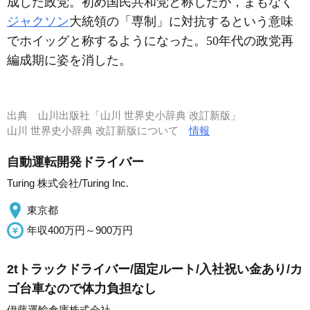
成した政党。初め国民共和党と称したが，まもなく
ジャクソン
大統領の「専制」に対抗するという意味
でホイッグと称するようになった。50年代の政党再
編成期に姿を消した。
出典
山川出版社「山川 世界史小辞典 改訂新版」
山川 世界史小辞典 改訂新版について
情報
自動運転開発ドライバー
Turing 株式会社/Turing Inc.
東京都
年収400万円～900万円
2tトラックドライバー/固定ルート/入社祝い金あり/カ
ゴ台車なので体力負担なし
伊藤運輸倉庫株式会社