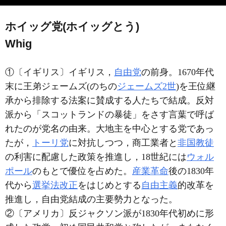
ホイッグ党(ホイッグとう)
Whig
①〔イギリス〕イギリス，
自由党
の前身。1670年代
末に王弟ジェームズ(のちの
ジェームズ2世
)を王位継
承から排除する法案に賛成する人たちで結成。反対
派から「スコットランドの暴徒」をさす言葉で呼ば
れたのが党名の由来。大地主を中心とする党であっ
たが，
トーリ党
に対抗しつつ，商工業者と
非国教徒
の利害に配慮した政策を推進し，18世紀には
ウォル
ポール
のもとで優位を占めた。
産業革命
後の1830年
代から
選挙法改正
をはじめとする
自由主義
的改革を
推進し，自由党結成の主要勢力となった。
②〔アメリカ〕反ジャクソン派が1830年代初めに形