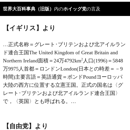
世界大百科事典（旧版）
内の
ホイッグ党
の言及
【イギリス】より
…正式名称＝グレート･ブリテンおよび北アイルラン
ド連合王国The United Kingdom of Great Britain and
2
Northern Ireland面積＝24万4792km
人口(1996)＝5848
万9975人首都＝ロンドンLondon(日本との時差＝－9
時間)主要言語＝英語通貨＝ポンドPoundヨーロッパ
大陸の西方に位置する立憲王国。正式の国名は〈グ
レート･ブリテンおよび北アイルランド連合王国〉
で，〈英国〉とも呼ばれる。…
【自由党】より