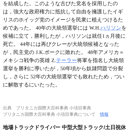
を結成した。このような古びた党名を採用したの
は，強大な政府権力に抵抗して自由を擁護したイギ
リスのホイッグ党のイメージを民衆に植えつけるた
めであった。 40年の大統領選挙には W.H.
ハリソン
を
候補に立て，勝利したが，ハリソンは就任1ヵ月後に
死亡。 44年には再びクレーが大統領候補となった
が，民主党の J.K.ポークに敗れた。 48年アメリカ＝
メキシコ戦争の英雄 Z.
テーラー
将軍を指名し大統領
選挙を勝利に導いたが，50年頃から奴隷問題で分裂
し，さらに 52年の大統領選挙でも敗れたため，つい
に解散するにいたった。
出典
ブリタニカ国際大百科事典 小項目事典
ブリタニカ国際大百科事典 小項目事典について
情報
地場トラックドライバー 中型大型トラック/土日祝休