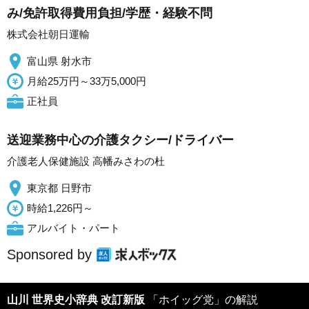
み/免許取得費用負担/学歴・経験不問
株式会社朝日運輸
富山県 射水市
月給25万円～33万5,000円
正社員
送迎業務中心の介護タクシー/ドライバー
介護老人保健施設 高幡みさわの杜
東京都 日野市
時給1,226円～
アルバイト・パート
Sponsored by
山川 世界史小辞典 改訂新版
「ホイッグ党」の解説