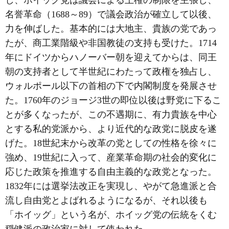
し、ホイッグ党は議会による王権の制限を主張し、
名誉革命（1688～89）で議会政治が確立して以後、
力を伸ばした。基本的には大地主、貴族の党であっ
たが、商工業階級や非国教徒の支持も受けた。1714
年にドイツからハノーバー朝を迎えてからは、同王
朝の支持者として半世紀にわたって政権を独占し、
ウォルポール以下の首相の下で内閣制度を発展させ
た。1760年のジョージ3世の即位以後は野党に下るこ
とが多くなったが、この不遇期に、有力貴族を中心
とする私的党派から、より近代的な政党に脱皮を遂
げた。18世紀末から改革の党としての性格を徐々に
強め、19世紀に入って、産業革命期の社会的変化に
応じた政策を推進する自由主義的な政党となった。
1832年には選挙法改正を実現し、やがて急進派と合
流し自由党とよばれるようになるが、それ以後も
「ホイッグ」という名が、ホイッグ党の伝統をくむ