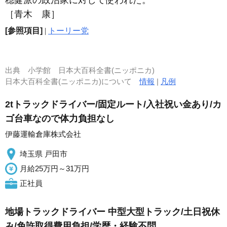
穏健派の政治家に対して使われた。
［青木 康］
[参照項目]
|
トーリー党
出典
小学館 日本大百科全書(ニッポニカ)
日本大百科全書(ニッポニカ)について
情報
|
凡例
2tトラックドライバー/固定ルート/入社祝い金あり/カ
ゴ台車なので体力負担なし
伊藤運輸倉庫株式会社
埼玉県 戸田市
月給25万円～31万円
正社員
地場トラックドライバー 中型大型トラック/土日祝休
み/免許取得費用負担/学歴・経験不問