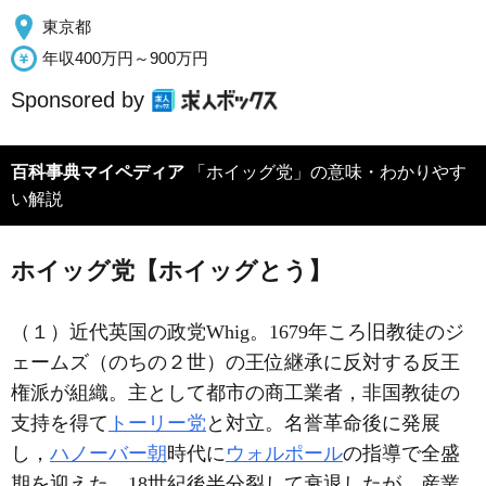
東京都
年収400万円～900万円
Sponsored by
百科事典マイペディア
「ホイッグ党」の意味・わかりやす
い解説
ホイッグ党【ホイッグとう】
（１）近代英国の政党Whig。1679年ころ旧教徒のジ
ェームズ（のちの２世）の王位継承に反対する反王
権派が組織。主として都市の商工業者，非国教徒の
支持を得て
トーリー党
と対立。名誉革命後に発展
し，
ハノーバー朝
時代に
ウォルポール
の指導で全盛
期を迎えた。18世紀後半分裂して衰退したが，産業