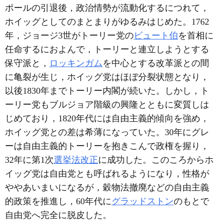
ポールの引退後，政治情勢が流動化するにつれて，
ホイッグとしてのまとまりがゆるみはじめた。1762
年，ジョージ3世がトーリー党の
ビュート伯
を首相に
任命するにおよんで，トーリーと連立しようとする
保守派と，
ロッキンガム
を中心とする改革派との間
に亀裂が生じ，ホイッグ党はほぼ分裂状態となり，
以後1830年までトーリー内閣が続いた。しかし，ト
ーリー党もブルジョア階級の興隆とともに変質しは
じめており，1820年代には自由主義的傾向を強め，
ホイッグ党との差は希薄になっていた。30年にグレ
ーは自由主義的トーリーを抱きこんで政権を握り，
32年に第1次
選挙法改正
に成功した。このころからホ
イッグ党は自由党とも呼ばれるようになり，性格が
ややあいまいになるが，穀物法撤廃などの自由主義
的政策を推進し，60年代に
グラッドストン
のもとで
自由党へ完全に脱皮した。