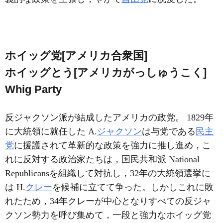
ホイッグ党[アメリカ合衆国]
ホイッグとう[アメリカがっしゅうこく]
Whig Party
反ジャクソン派が結成したアメリカの政党。 1829年
に大統領に就任した A.
ジャクソン
は与党である
民主
党
に援護されて革新的な政策を強力に推し進め，こ
れに反対する政治家たちは，国民共和派 National
Republicansを組織して対抗し，32年の大統領選挙に
は H.
クレー
を候補に立てて争った。しかしこれに敗
れたため，34年クレーが中心となりすべての反ジャ
クソン勢力を呼び集めて，一段と強力なホイッグ党