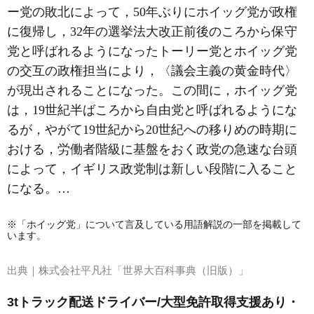
ー党の敗北によって，50年ぶりにホイッグ党が政権
に復帰し，32年の選挙法大改正前後のころから保守
党と呼ばれるようになったトーリー党とホイッグ党
の交互の政権担当により，〈議会主義の黄金時代〉
が現出されることになった。この間に，ホイッグ党
は，19世紀半ばころから自由党と呼ばれるようにな
るが，やがて19世紀から20世紀への移りめの時期に
おける，労働者階級に基盤をおく政党の急速な台頭
によって，イギリス政党制は新しい段階に入ること
になる。…
※「ホイッグ党」について言及している用語解説の一部を掲載して
います。
出典｜
株式会社平凡社「世界大百科事典（旧版）」
3tトラック配送ドライバー/大型免許取得支援あり・