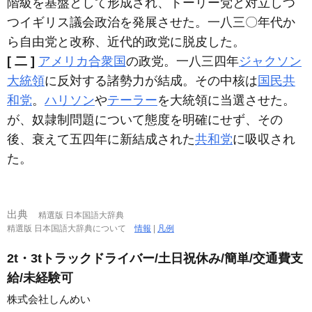
階級を基盤として形成され、トーリー党と対立しつ
つイギリス議会政治を発展させた。一八三〇年代か
ら自由党と改称、近代的政党に脱皮した。
[ 二 ]
アメリカ合衆国
の政党。一八三四年
ジャクソン
大統領
に反対する諸勢力が結成。その中核は
国民共
和党
。
ハリソン
や
テーラー
を大統領に当選させた。
が、奴隷制問題について態度を明確にせず、その
後、衰えて五四年に新結成された
共和党
に吸収され
た。
出典
精選版 日本国語大辞典
精選版 日本国語大辞典について
情報
|
凡例
2t・3tトラックドライバー/土日祝休み/簡単/交通費支
給/未経験可
株式会社しんめい