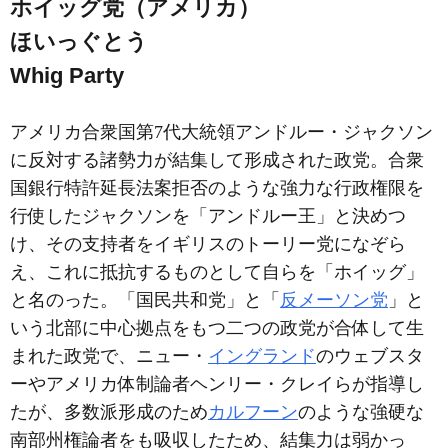
ホイッグ党（アメリカ）
ほいっぐとう
Whig Party
アメリカ合衆国第7代大統領アンドルー・ジャクソン
に反対する諸勢力が結集して形成された政党。合衆
国銀行特許延長法案拒否のような強力な行政権限を
行使したジャクソンを「アンドルー王」と決めつ
け、その支持者をイギリスのトーリー党になぞら
え、これに抵抗するものとして自らを「ホイッグ」
と名のった。「国民共和党」と「
反メーソン党
」と
いう北部に中心拠点をもつ二つの政党が合体して生
まれた政党で、ニュー・
イングランド
のウェブスタ
ーやアメリカ体制論者ヘンリー・クレイらが指導し
たが、多数派形成のため
カルフーン
のような強硬な
南部州権論者をも吸収したため、結集力は弱かっ