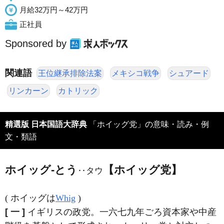
月給32万円～42万円
正社員
Sponsored by
関連語
王位継承排除法案
メキシコ戦争
シュアード
リンカーン
カトリック
精選版 日本国語大辞典
「ホイッグ党」の意味・読み・例
文・類語
ホイッグ‐とう
【ホイッグ党】
‥タウ
( ホイッグは
Whig
)
[ 一 ]
イギリスの政党。一六七九年ごろ資本家や中産