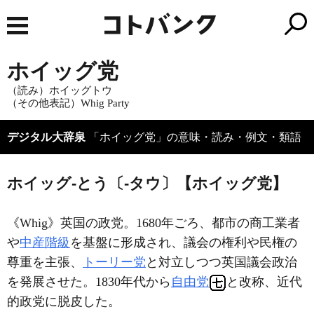
ホイッグ党
（読み）ホイッグトウ
（その他表記）Whig Party
デジタル大辞泉
「ホイッグ党」の意味・読み・例文・類語
ホイッグ‐とう〔‐タウ〕【ホイッグ党】
《
Whig
》英国の政党。1680年ごろ、都市の商工業者
や
中産階級
を基盤に形成され、議会の権利や民権の
尊重を主張、
トーリー党
と対立しつつ英国議会政治
を発展させた。1830年代から
自由党
と改称、近代
的政党に脱皮した。