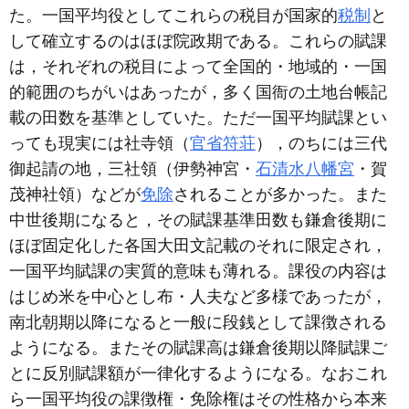
た。一国平均役としてこれらの税目が国家的
税制
と
して確立するのはほぼ院政期である。これらの賦課
は，それぞれの税目によって全国的・地域的・一国
的範囲のちがいはあったが，多く国衙の土地台帳記
載の田数を基準としていた。ただ一国平均賦課とい
っても現実には社寺領（
官省符荘
），のちには三代
御起請の地，三社領（伊勢神宮・
石清水八幡宮
・賀
茂神社領）などが
免除
されることが多かった。また
中世後期になると，その賦課基準田数も鎌倉後期に
ほぼ固定化した各国大田文記載のそれに限定され，
一国平均賦課の実質的意味も薄れる。課役の内容は
はじめ米を中心とし布・人夫など多様であったが，
南北朝期以降になると一般に段銭として課徴される
ようになる。またその賦課高は鎌倉後期以降賦課ご
とに反別賦課額が一律化するようになる。なおこれ
ら一国平均役の課徴権・免除権はその性格から本来