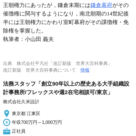
王朝権力にあったが，鎌倉末期には
鎌倉幕府
がその
催徴権に関与するようになり，南北朝期の14世紀後
半には王朝権力にかわり室町幕府がその課徴権・免
除権を掌握した。
執筆者：
小山田 義夫
出典
株式会社平凡社「改訂新版 世界大百科事典」
改訂新版 世界大百科事典について
情報
法務スタッフ「創立90年以上の歴史ある大手組織設
計事務所/フレックスや週2在宅相談可/東京」
株式会社久米設計
東京都 江東区
年収700万円～1,000万円
正社員