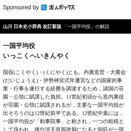
Sponsored by
山川 日本史小辞典 改訂新版
「一国平均役」の解説
一国平均役
いっこくへいきんやく
国役(こくやく)・(くにやく)とも。内裏造営・大嘗会
(だいじょうえ)・伊勢神宮式年遷宮などの国家的事
業・行事を遂行する経費を調達するため，諸国の荘
園・公領に賦課した負担。11世紀初頭から造内裏役
が荘園・公領に賦課されるが，主要な一国平均役が
出そろうのは12世紀前半である。12世紀中葉には，
一国平均役が「勅事院事」と称され，一つの租税と
して扱われ，後白河天皇親政期になると朝廷が一国