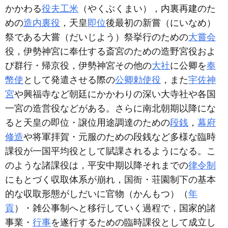
かかわる
役夫工米
（やくぶくまい），内裏再建のた
めの
造内裏役
，天皇
即位
後最初の新嘗（にいなめ）
祭である大嘗（だいじよう）祭挙行のための
大嘗会
役，伊勢神宮に奉仕する斎宮のための造野宮役およ
び群行・帰京役，伊勢神宮その他の
大社
に公卿を
奉
幣使
として発遣させる際の
公卿勅使役
，また
宇佐神
宮
や興福寺など朝廷にかかわりの深い大寺社や各国
一宮の造営役などがある。さらに南北朝期以降にな
ると天皇の即位・譲位用途調達のための
段銭
，
幕府
修造
や将軍拝賀・元服のための段銭など多様な臨時
課役が一国平均役として賦課されるようになる。こ
のような諸課役は，平安中期以降それまでの
律令制
にもとづく収取体系が崩れ，国衙・荘園制下の基本
的な収取形態がしだいに官物（かんもつ）（
年
貢
）・雑公事制へと移行していく過程で，国家的諸
事業・
行事
を遂行するための臨時課役として成立し