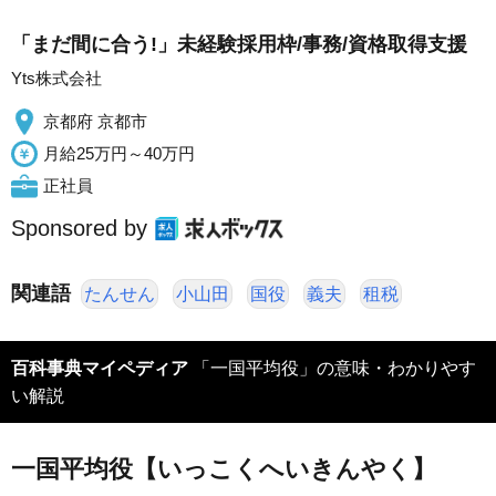
「まだ間に合う!」未経験採用枠/事務/資格取得支援
Yts株式会社
京都府 京都市
月給25万円～40万円
正社員
Sponsored by
関連語
たんせん
小山田
国役
義夫
租税
百科事典マイペディア
「一国平均役」の意味・わかりやす
い解説
一国平均役【いっこくへいきんやく】