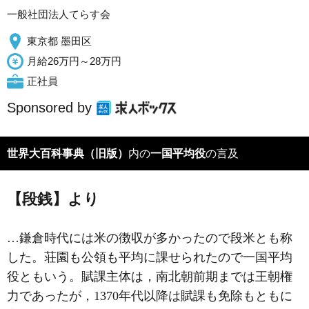
一般社団法人てらす会
東京都 墨田区
月給26万円～28万円
正社員
Sponsored by
世界大百科事典（旧版）
内の
一国平均役
の言及
【段銭】より
…鎌倉時代には米の徴収が多かったので段米とも称
した。荘園も公領も平均に課せられたので
一国平均
役
ともいう。賦課主体は，南北朝前期までは王朝権
力であったが，1370年代以降は賦課も免除もともに