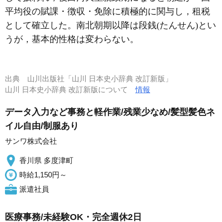
平均役の賦課・徴収・免除に積極的に関与し，租税
として確立した。南北朝期以降は段銭(たんせん)とい
うが，基本的性格は変わらない。
出典
山川出版社「山川 日本史小辞典 改訂新版」
山川 日本史小辞典 改訂新版について
情報
データ入力など事務と軽作業/残業少なめ/髪型髪色ネ
イル自由/制服あり
サンワ株式会社
香川県 多度津町
時給1,150円～
派遣社員
医療事務/未経験OK・完全週休2日