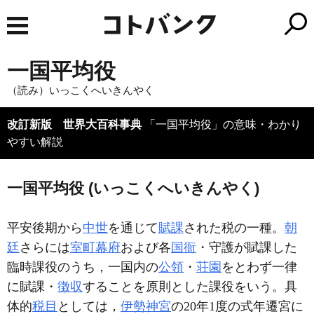
一国平均役
（読み）いっこくへいきんやく
改訂新版 世界大百科事典
「一国平均役」の意味・わかり
やすい解説
一国平均役 (いっこくへいきんやく)
平安後期から
中世
を通じて
賦課
された税の一種。
朝
廷
さらには
室町幕府
および各
国衙
・守護が賦課した
臨時課役のうち，一国内の
公領
・
荘園
をとわず一律
に賦課・
徴収
することを原則とした課役をいう。具
体的
税目
としては，
伊勢神宮
の20年1度の式年遷宮に