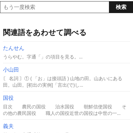
関連語をあわせて調べる
たんせん
うらやむ。字通「」の項目を見る。...
小山田
〘 名詞 〙① ( 「お」は接頭語 ) 山地の田。山あいにある
田。山田。[初出の実例]「言出(で)し...
国役
目次 農民の国役 治水国役 朝鮮信使国役 そ
の他の農民国役 職人の国役近世の国役は中世の一...
義夫