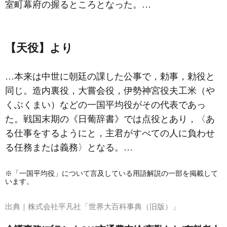
室町幕府の握るところとなった。…
【天役】より
…本来は中世に朝廷の課した公事で，勅事，勅役と
同じ。造内裏役，大嘗会役，伊勢神宮役夫工米（や
くぶくまい）などの
一国平均役
がその代表であっ
た。戦国末期の《日葡辞書》では点役とあり，〈あ
る仕事をするようにと，主君がすべての人に負わせ
る任務または義務〉となる。…
※「一国平均役」について言及している用語解説の一部を掲載して
います。
出典｜
株式会社平凡社「世界大百科事典（旧版）」