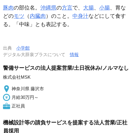
豚肉
の部位名。
沖縄県
の
方言
で、
大腸
、
小腸
、胃な
どの
モツ
（
内臓肉
）のこと。
中身汁
などにして食す
る。「中味」とも表記する。
出典
小学館
デジタル大辞泉プラスについて
情報
警備サービスの法人提案営業/土日祝休み/ノルマなし
株式会社MSK
神奈川県 藤沢市
月給30万円～
正社員
機械設計等の請負サービスを提案する法人営業/正社
員採用