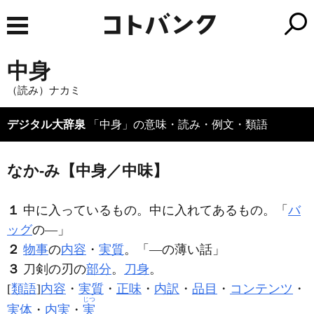
中身
（読み）ナカミ
デジタル大辞泉
「中身」の意味・読み・例文・類語
なか‐み【中身／中味】
１
中に入っているもの。中に入れてあるもの。「
バ
ッグ
の―」
２
物事
の
内容
・
実質
。「―の薄い話」
３
刀剣の刃の
部分
。
刀身
。
[
類語
]
内容
・
実質
・
正味
・
内訳
・
品目
・
コンテンツ
・
じつ
実体
・
内実
・
実