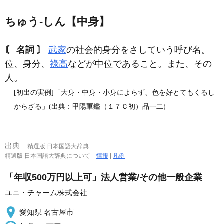
ちゅう‐しん【中身】
〘 名詞 〙
武家
の社会的身分をさしていう呼び名。
位、身分、
祿高
などが中位であること。また、その
人。
[初出の実例]「大身・中身・小身によらず、色を好とてもくるし
からざる」(出典：甲陽軍鑑（１７Ｃ初）品一二)
出典
精選版 日本国語大辞典
精選版 日本国語大辞典について
情報
|
凡例
「年収500万円以上可」法人営業/その他一般企業
ユニ・チャーム株式会社
愛知県 名古屋市