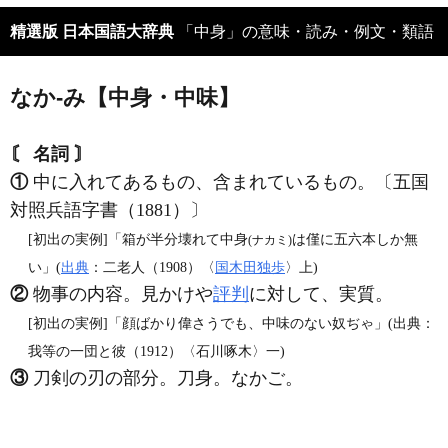
精選版 日本国語大辞典
「中身」の意味・読み・例文・類語
なか‐み【中身・中味】
〘 名詞 〙
①
中に入れてあるもの、含まれているもの。〔五国
対照兵語字書（1881）〕
[初出の実例]「箱が半分壊れて中身
は僅に五六本しか無
(ナカミ)
い」(
出典
：二老人（1908）〈
国木田独歩
〉上)
②
物事の内容。見かけや
評判
に対して、実質。
[初出の実例]「顔ばかり偉さうでも、中味のない奴ぢゃ」(出典：
我等の一団と彼（1912）〈石川啄木〉一)
③
刀剣の刃の部分。刀身。なかご。