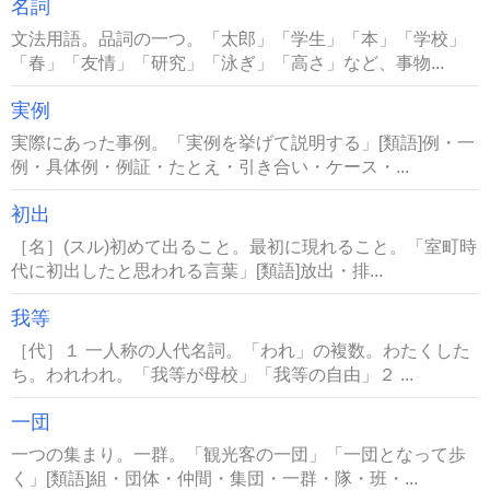
名詞
文法用語。品詞の一つ。「太郎」「学生」「本」「学校」
「春」「友情」「研究」「泳ぎ」「高さ」など、事物...
実例
実際にあった事例。「実例を挙げて説明する」[類語]例・一
例・具体例・例証・たとえ・引き合い・ケース・...
初出
［名］(スル)初めて出ること。最初に現れること。「室町時
代に初出したと思われる言葉」[類語]放出・排...
我等
［代］１ 一人称の人代名詞。「われ」の複数。わたくした
ち。われわれ。「我等が母校」「我等の自由」２ ...
一団
一つの集まり。一群。「観光客の一団」「一団となって歩
く」[類語]組・団体・仲間・集団・一群・隊・班・...