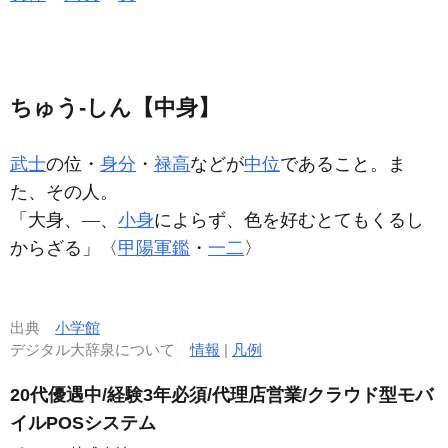
ちゅう‐しん【中身】
武士
の位・
身分
・
禄高
などが
中位
であること。ま
た、その人。
「大身、―、
小身
によらず、色を好むとてもくるし
からざる」〈
甲陽軍鑑
・
一二
〉
出典
小学館
デジタル大辞泉について
情報
|
凡例
20代優遇中/経験3年必須/代理店営業/クラウド型モバ
イルPOSシステム