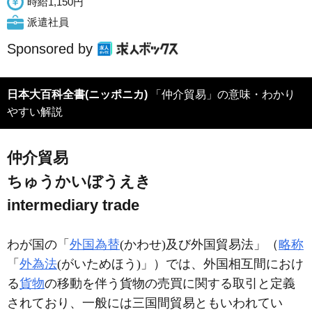
時給1,150円
派遣社員
Sponsored by
日本大百科全書(ニッポニカ)
「仲介貿易」の意味・わかり
やすい解説
仲介貿易
ちゅうかいぼうえき
intermediary trade
わが国の「
外国為替
(かわせ)及び外国貿易法」（
略称
「
外為法
(がいためほう)」）では、外国相互間におけ
る
貨物
の移動を伴う貨物の売買に関する取引と定義
されており、一般には三国間貿易ともいわれてい