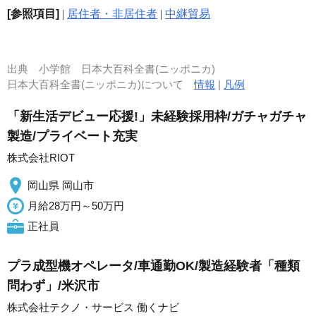
[参照項目]
|
居住者・非居住者
|
中継貿易
出典
小学館 日本大百科全書(ニッポニカ)
日本大百科全書(ニッポニカ)について
情報
|
凡例
「新生活デビュー応援!」未経験採用枠/ガチャガチャ
製造/プライベート充実
株式会社RIOT
岡山県 岡山市
月給28万円～50万円
正社員
プラ成型機オペレータ/車通勤OK/製造経験者「種類
問わず」/米沢市
株式会社テクノ・サービス 働くナビ