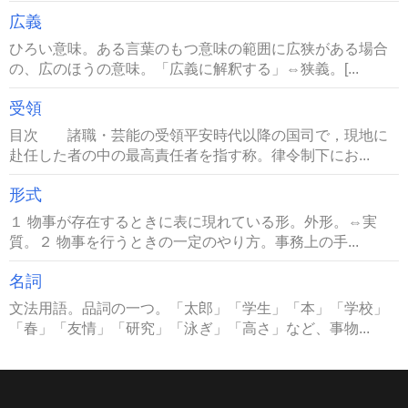
広義
ひろい意味。ある言葉のもつ意味の範囲に広狭がある場合
の、広のほうの意味。「広義に解釈する」⇔狭義。[...
受領
目次 諸職・芸能の受領平安時代以降の国司で，現地に
赴任した者の中の最高責任者を指す称。律令制下にお...
形式
１ 物事が存在するときに表に現れている形。外形。⇔実
質。２ 物事を行うときの一定のやり方。事務上の手...
名詞
文法用語。品詞の一つ。「太郎」「学生」「本」「学校」
「春」「友情」「研究」「泳ぎ」「高さ」など、事物...