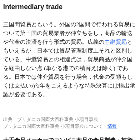
intermediary trade
三国間貿易ともいう。外国の2国間で行われる貿易に
ついて第三国の貿易業者が仲立ちをし，商品の輸送
や代金の決済を行う形式の貿易。広義の
中継貿易
と
もいえるが，日本では貿易管理制度上それと区別し
ている。中継貿易との相違点は，貿易商品が仲介国
を経由しない点 (単なる港での積替えは除く) であ
る。日本では仲介貿易を行う場合，代金の受領もし
くは支払いが2年をこえるような特殊決算には輸出承
認が必要である。
出典
ブリタニカ国際大百科事典 小項目事典
ブリタニカ国際大百科事典 小項目事典について
情報