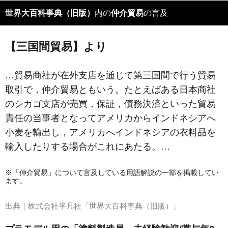
世界大百科事典（旧版）
内の
仲介貿易
の言及
【三国間貿易】より
…貿易商社が在外支店を通じて第三国間で行う貿易
取引で，仲介貿易ともいう。たとえばある日本商社
のシカゴ支店が売買，保証，債務決済といった貿易
責任の当事者となってアメリカからインドネシアへ
小麦を輸出し，アメリカへインドネシアの衣料品を
輸入したりする場合がこれにあたる。…
※「仲介貿易」について言及している用語解説の一部を掲載してい
ます。
出典｜
株式会社平凡社「世界大百科事典（旧版）」