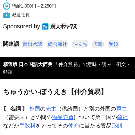
時給1,800円～2,250円
派遣社員
Sponsored by
関連語
輸出承認
総合商社
仲立ち
広義
受領
精選版 日本国語大辞典
「仲介貿易」の意味・読み・例文・
類語
ちゅうかい‐ぼうえき【仲介貿易】
〘 名詞 〙
外国
の
売主
（供給国）と別の外国の
買主
（需要国）との間の
物品
売買
について第三国の
商社
などが
手数料
をとってその
仲介
に当たる貿易
形態
。