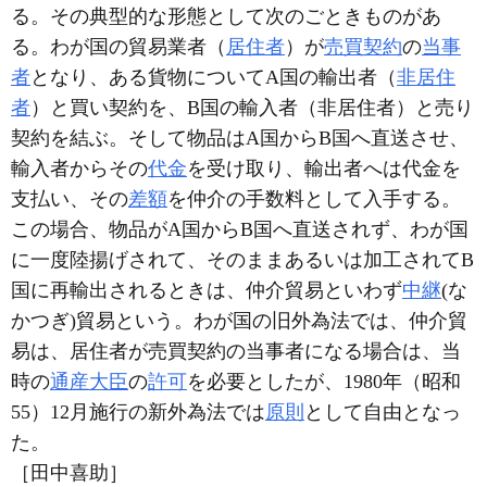
る。その典型的な形態として次のごときものがあ
る。わが国の貿易業者（
居住者
）が
売買契約
の
当事
者
となり、ある貨物についてA国の輸出者（
非居住
者
）と買い契約を、B国の輸入者（非居住者）と売り
契約を結ぶ。そして物品はA国からB国へ直送させ、
輸入者からその
代金
を受け取り、輸出者へは代金を
支払い、その
差額
を仲介の手数料として入手する。
この場合、物品がA国からB国へ直送されず、わが国
に一度陸揚げされて、そのままあるいは加工されてB
国に再輸出されるときは、仲介貿易といわず
中継
(な
かつぎ)貿易という。わが国の旧外為法では、仲介貿
易は、居住者が売買契約の当事者になる場合は、当
時の
通産大臣
の
許可
を必要としたが、1980年（昭和
55）12月施行の新外為法では
原則
として自由となっ
た。
［田中喜助］