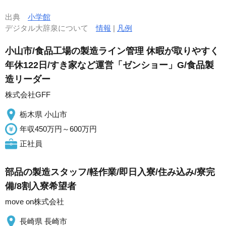
出典
小学館
デジタル大辞泉について
情報
|
凡例
小山市/食品工場の製造ライン管理 休暇が取りやすく
年休122日/すき家など運営「ゼンショー」G/食品製
造リーダー
株式会社GFF
栃木県 小山市
年収450万円～600万円
正社員
部品の製造スタッフ/軽作業/即日入寮/住み込み/寮完
備/8割入寮希望者
move on株式会社
長崎県 長崎市