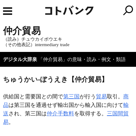
仲介貿易
（読み）チュウカイボウエキ
（その他表記）intermediary trade
デジタル大辞泉
「仲介貿易」の意味・読み・例文・類語
ちゅうかい‐ぼうえき【仲介貿易】
供給国と需要国との間で
第三国
が行う
貿易
取引。
商
品
は第三国を通過せず輸出国から輸入国に向けて
輸
送
され、第三国は
仲介手数料
を取得する。
三国間貿
易
。