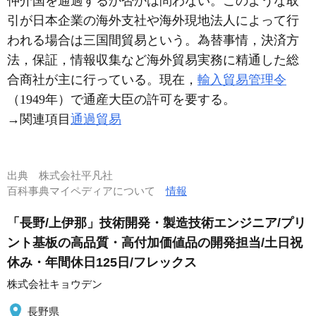
仲介国を通過するか否かは問わない。このような取
引が日本企業の海外支社や海外現地法人によって行
われる場合は三国間貿易という。為替事情，決済方
法，保証，情報収集など海外貿易実務に精通した総
合商社が主に行っている。現在，
輸入貿易管理令
（1949年）で通産大臣の許可を要する。
→関連項目
通過貿易
出典
株式会社平凡社
百科事典マイペディアについて
情報
「長野/上伊那」技術開発・製造技術エンジニア/プリ
ント基板の高品質・高付加価値品の開発担当/土日祝
休み・年間休日125日/フレックス
株式会社キョウデン
長野県