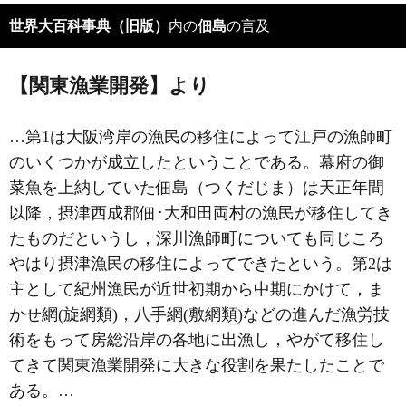
世界大百科事典（旧版）
内の
佃島
の言及
【関東漁業開発】より
…第1は大阪湾岸の漁民の移住によって江戸の漁師町
のいくつかが成立したということである。幕府の御
菜魚を上納していた
佃島
（つくだじま）は天正年間
以降，摂津西成郡佃･大和田両村の漁民が移住してき
たものだというし，深川漁師町についても同じころ
やはり摂津漁民の移住によってできたという。第2は
主として紀州漁民が近世初期から中期にかけて，ま
かせ網(旋網類)，八手網(敷網類)などの進んだ漁労技
術をもって房総沿岸の各地に出漁し，やがて移住し
てきて関東漁業開発に大きな役割を果たしたことで
ある。…