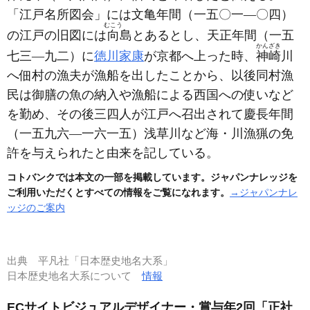
「江戸名所図会」には文亀年間
（一五〇一―〇四）
むこう
の江戸の旧図には
向
島とあるとし、天正年間
（一五
かんざき
七三―九二）
に
徳川家康
が京都へ上った時、
神崎
川
へ佃村の漁夫が漁船を出したことから、以後同村漁
民は御膳の魚の納入や漁船による西国への使いなど
を勤め、その後三四人が江戸へ召出されて慶長年間
（一五九六―一六一五）
浅草川など海・川漁猟の免
許を与えられたと由来を記している。
コトバンクでは本文の一部を掲載しています。ジャパンナレッジを
ご利用いただくとすべての情報をご覧になれます。
→ジャパンナレ
ッジのご案内
出典
平凡社「日本歴史地名大系」
日本歴史地名大系について
情報
ECサイトビジュアルデザイナー・賞与年2回「正社