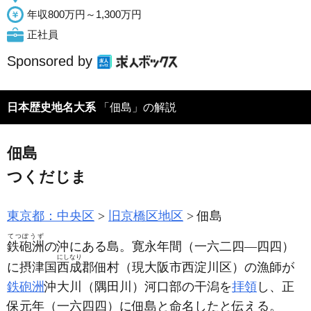
年収800万円～1,300万円
正社員
Sponsored by
日本歴史地名大系
「佃島」の解説
佃島
つくだじま
東京都：中央区
旧京橋区地区
佃島
てつぽうず
鉄砲洲
の沖にある島。寛永年間
（一六二四―四四）
にしなり
に摂津国
西成
郡佃村
（現大阪市西淀川区）
の漁師が
鉄砲洲
沖大川
（隅田川）
河口部の干潟を
拝領
し、正
保元年
（一六四四）
に佃島と命名したと伝える。