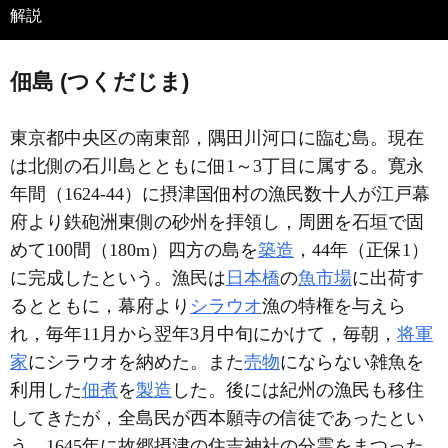
解説
佃島 (つくだじま)
東京都中央区の南東部，隅田川河口に臨む島。現在
は北側の石川島とともに佃1～3丁目に属する。寛永
年間（1624-44）に摂津国佃村の漁民数十人が江戸幕
府より鉄砲洲東側の砂州を拝領し，周囲を石垣で固
めて100間（180m）四方の島を
築造
，44年（正保1）
に完成したという。漁民は
日本橋
の
魚市場
に出荷す
るとともに，幕府より
シラウオ
漁の特権を与えら
れ，毎年11月から翌年3月中旬にかけて，毎朝，
将軍
家
にシラウオを納めた。また
売物
にならない雑魚を
利用した
佃煮
を
製造
した。後には紀州の漁民も移住
してきたが，全島民が西本願寺の信徒であったとい
う。1645年に故郷摂津の住吉神社の分霊をまつった