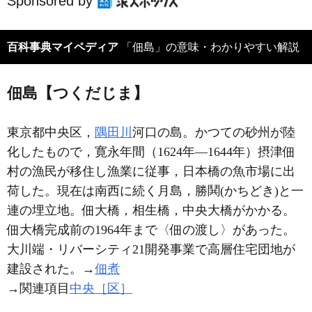
Sponsored by
百科事典マイペディア
「佃島」の意味・わかりやすい解説
佃島【つくだじま】
東京都中央区，
隅田川
河口の島。かつての砂州が陸
化したもので，寛永年間（1624年―1644年）摂津佃
村の漁民が移住し漁業に従事，日本橋の魚市場に出
荷した。現在は南西に続く月島，勝鬨(かちどき)と一
連の埋立地。佃大橋，相生橋，中央大橋がかかる。
佃大橋完成前の1964年まで〈佃の渡し〉があった。
大川端・リバーシティ21開発事業で高層住宅団地が
建設された。→
佃煮
→関連項目
中央［区］