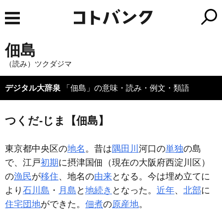
佃島
（読み）ツクダジマ
デジタル大辞泉
「佃島」の意味・読み・例文・類語
つくだ‐じま【佃島】
東京都中央区の
地名
。昔は
隅田川
河口の
単独
の島
で、江戸
初期
に摂津国佃（現在の大阪府西淀川区）
の
漁民
が
移住
、地名の
由来
となる。今は埋め立てに
より
石川島
・
月島
と
地続き
となった。
近年
、
北部
に
住宅団地
ができた。
佃煮
の
原産地
。