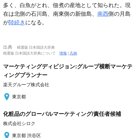
多く、白魚がとれ、佃煮の産地として知られた。現
在は北側の石川島、南東側の新佃島、
南西
側の月島
が
陸続き
になる。
出典
精選版 日本国語大辞典
精選版 日本国語大辞典について
情報
|
凡例
マーケティングディビジョン:グループ横断マーケテ
ィングプランナー
楽天グループ株式会社
東京都
化粧品のグローバルマーケティング/責任者候補
株式会社シロク
東京都 渋谷区