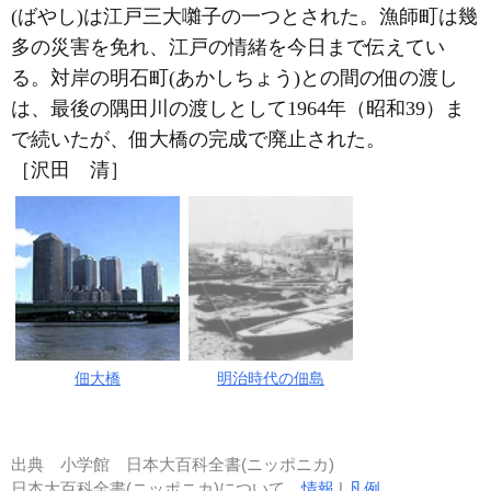
(ばやし)は江戸三大囃子の一つとされた。漁師町は幾
多の災害を免れ、江戸の情緒を今日まで伝えてい
る。対岸の明石町(あかしちょう)との間の佃の渡し
は、最後の隅田川の渡しとして1964年（昭和39）ま
で続いたが、佃大橋の完成で廃止された。
［沢田 清］
佃大橋
明治時代の佃島
出典
小学館 日本大百科全書(ニッポニカ)
日本大百科全書(ニッポニカ)について
情報
|
凡例