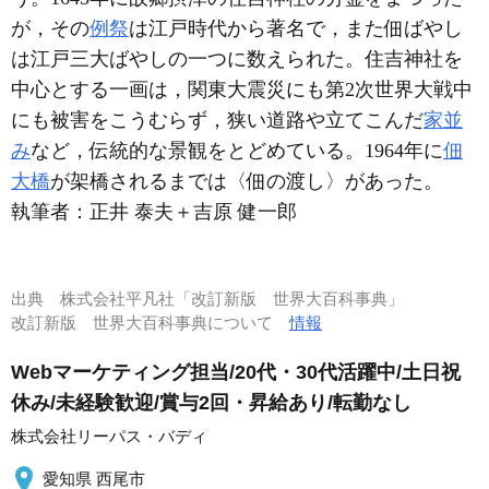
が，その
例祭
は江戸時代から著名で，また佃ばやし
は江戸三大ばやしの一つに数えられた。住吉神社を
中心とする一画は，関東大震災にも第2次世界大戦中
にも被害をこうむらず，狭い道路や立てこんだ
家並
み
など，伝統的な景観をとどめている。1964年に
佃
大橋
が架橋されるまでは〈佃の渡し〉があった。
執筆者：
正井 泰夫＋吉原 健一郎
出典
株式会社平凡社「改訂新版 世界大百科事典」
改訂新版 世界大百科事典について
情報
Webマーケティング担当/20代・30代活躍中/土日祝
休み/未経験歓迎/賞与2回・昇給あり/転勤なし
株式会社リーパス・バディ
愛知県 西尾市