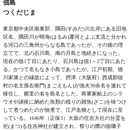
佃島
つくだじま
東京都中央区南東部、隅田(すみだ)川左岸にある旧地
区名。隅田川が晴海(はるみ)運河とよぶ支流と分かれ
る河口の三角州からなる島であったが、その後の埋
立てで、北の石川島、南の月島と地続きになった。
現在の佃1丁目にあたり、石川島は佃1～2丁目にあた
る。かつて名もなき小島であったが、江戸初期、徳
川家康との縁故によって、摂津（大阪府）西成郡佃
村の名主孫右衛門(まごえもん)が漁夫30余名を連れて
移住し、郷里の名を島名とした。将軍家献上のシラ
ウオや諸侯に納めた魚類の残りの雑魚(ざこ)を味つけ
して煮つめたのが佃煮で、江戸名物として現在に至
っている。1646年（正保3）大坂の住吉大社の分霊を
祀(まつ)る住吉神社が建立され、祭りの際の佃囃子