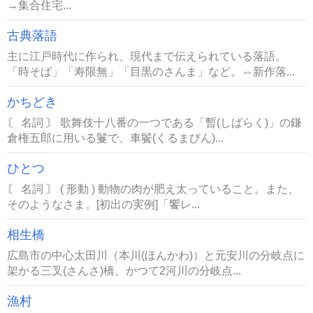
→集合住宅...
古典落語
主に江戸時代に作られ、現代まで伝えられている落語。
「時そば」「寿限無」「目黒のさんま」など。⇔新作落...
かちどき
〘 名詞 〙 歌舞伎十八番の一つである「暫(しばらく)」の鎌
倉権五郎に用いる鬘で、車鬢(くるまびん)...
ひとつ
〘 名詞 〙 ( 形動 ) 動物の肉が肥え太っていること。また、
そのようなさま。[初出の実例]「饗レ...
相生橋
広島市の中心太田川（本川(ほんかわ)）と元安川の分岐点に
架かる三叉(さんさ)橋。かつて2河川の分岐点...
漁村