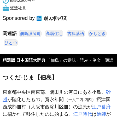
時給2,800円～
派遣社員
Sponsored by
関連語
佃島猟師町
高層住宅
古典落語
かちどき
ひとつ
精選版 日本国語大辞典
「佃島」の意味・読み・例文・類語
つくだ‐じま【佃島】
東京都中央区南東部、隅田川の河口にある小島。
砂
州
が陸化したもの。寛永年間（
）摂津国
一六二四‐四四
西成郡佃村（大阪市西淀川区佃）の漁民が
江戸幕府
に招かれて移住したのに始まる。
江戸時代
は
漁師
が