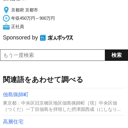
京都府 京都市
年収450万円～900万円
正社員
Sponsored by
関連語をあわせて調べる
佃島猟師町
東京都：中央区旧京橋区地区佃島猟師町［現］中央区佃
（つくだ）一丁目佃島を拝領した摂津国西成（にしなり...
高層住宅