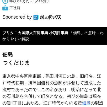
年収700万円～1,200万円
正社員
Sponsored by
ブリタニカ国際大百科事典 小項目事典
「佃島」の意味・わ
かりやすい解説
佃島
つくだじま
東京都中央区南東部，隅田川河口の島。旧町名。江
戸時代初期，摂津国佃村の漁師が拝領して造成した
漁村であったので，この名があり，明治になって北
の石川島を合併して町名となる。初期の佃島は現在
の佃1丁目にあたる。江戸時代からの名産
佃煮
の製造