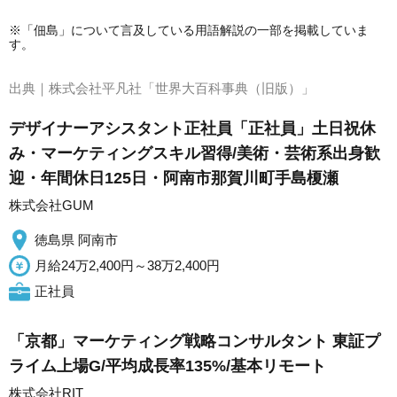
※「佃島」について言及している用語解説の一部を掲載していま
す。
出典｜
株式会社平凡社「世界大百科事典（旧版）」
デザイナーアシスタント正社員「正社員」土日祝休
み・マーケティングスキル習得/美術・芸術系出身歓
迎・年間休日125日・阿南市那賀川町手島榎瀬
株式会社GUM
徳島県 阿南市
月給24万2,400円～38万2,400円
正社員
「京都」マーケティング戦略コンサルタント 東証プ
ライム上場G/平均成長率135%/基本リモート
株式会社RIT